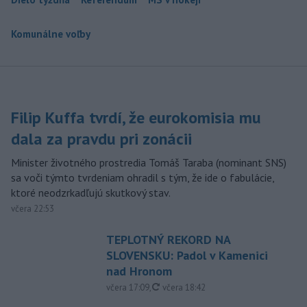
Komunálne voľby
Filip Kuffa tvrdí, že eurokomisia mu
dala za pravdu pri zonácii
Minister životného prostredia Tomáš Taraba (nominant SNS)
sa voči týmto tvrdeniam ohradil s tým, že ide o fabulácie,
ktoré neodzrkadľujú skutkový stav.
včera 22:53
TEPLOTNÝ REKORD NA
SLOVENSKU: Padol v Kamenici
nad Hronom
aktualizované
včera 17:09
,
včera 18:42