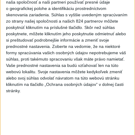
je tak ohrozených 450 miliónov eur z plánu obnovy.
naša spoločnosť a naši partneri používať presné údaje
o geografickej polohe a identifikáciu prostredníctvom
skenovania zariadenia. Súhlas s vyššie uvedeným spracúvaním
Viac
Videá a prenosy TASR TV
zo strany našej spoločnosti a našich 824 partnerov môžete
poskytnúť kliknutím na príslušné tlačidlo. Skôr než súhlas
poskytnete, môžete kliknutím jeho poskytnutie odmietnuť alebo
TK Ministra spravodlivosti SR B.
si preštudovať podrobnejšie informácie a zmeniť svoje
Suska
prednostné nastavenia.
Zoberte na vedomie, že na niektoré
formy spracúvania vašich osobných údajov nepotrebujeme váš
súhlas, proti takémuto spracovaniu však máte právo namietať.
Viac
Vaše prednostné nastavenia sa budú vzťahovať len na túto
Najčítanejšie
webovú lokalitu. Svoje nastavenia môžete kedykoľvek zmeniť
alebo svoj súhlas odvolať návratom na túto webovú stránku
6h
24h
7d
kliknutím na tlačidlo „Ochrana osobných údajov“ v dolnej časti
stránky.
Český herec Vladimír Polívka odmietol
1
zaujímavé filmové projekty
2
Predstavitelia Mladého Hlasu podali trestné oznámenie
na I. Korčoka
3