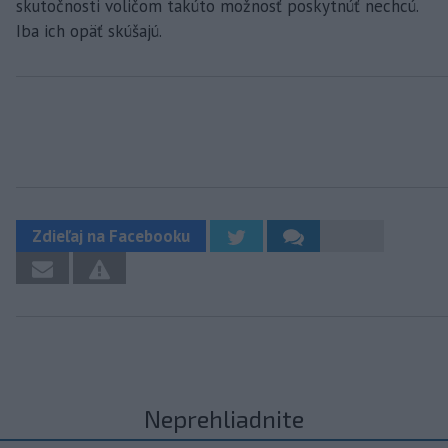
skutočnosti voličom takúto možnosť poskytnúť nechcú.
Iba ich opäť skúšajú.
Zdieľaj na Facebooku
Neprehliadnite