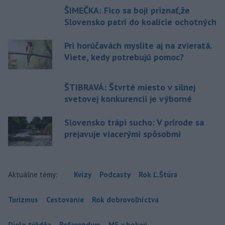
ŠIMEČKA: Fico sa bojí priznať,že
Slovensko patrí do koalície ochotných
Pri horúčavách myslite aj na zvieratá.
Viete, kedy potrebujú pomoc?
ŠTIBRAVÁ: Štvrté miesto v silnej
svetovej konkurencii je výborné
Slovensko trápi sucho: V prírode sa
prejavuje viacerými spôsobmi
Aktuálne témy:
Kvízy
Podcasty
Rok Ľ.Štúra
Turizmus
Cestovanie
Rok dobrovoľníctva
Dielo týždňa
Referendum
MS v hokeji