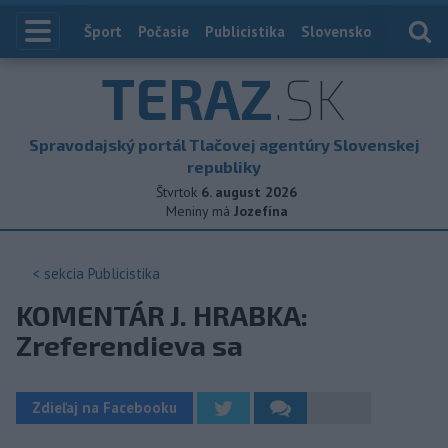
Index
Šport
Počasie
Publicistika
Slovensko
Zahranič
TERAZ
.SK
Spravodajský portál Tlačovej agentúry Slovenskej
republiky
Štvrtok
6. august 2026
Meniny má
Jozefína
< sekcia
Publicistika
KOMENTÁR J. HRABKA:
Zreferendieva sa
Zdieľaj na Facebooku