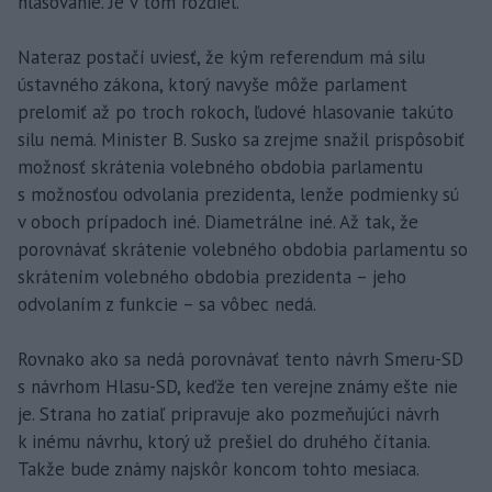
hlasovanie. Je v tom rozdiel.
Nateraz postačí uviesť, že kým referendum má silu
ústavného zákona, ktorý navyše môže parlament
prelomiť až po troch rokoch, ľudové hlasovanie takúto
silu nemá. Minister B. Susko sa zrejme snažil prispôsobiť
možnosť skrátenia volebného obdobia parlamentu
s možnosťou odvolania prezidenta, lenže podmienky sú
v oboch prípadoch iné. Diametrálne iné. Až tak, že
porovnávať skrátenie volebného obdobia parlamentu so
skrátením volebného obdobia prezidenta – jeho
odvolaním z funkcie – sa vôbec nedá.
Rovnako ako sa nedá porovnávať tento návrh Smeru-SD
s návrhom Hlasu-SD, keďže ten verejne známy ešte nie
je. Strana ho zatiaľ pripravuje ako pozmeňujúci návrh
k inému návrhu, ktorý už prešiel do druhého čítania.
Takže bude známy najskôr koncom tohto mesiaca.