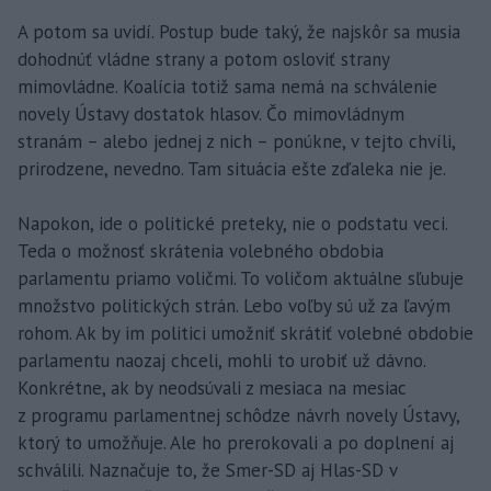
A potom sa uvidí. Postup bude taký, že najskôr sa musia
dohodnúť vládne strany a potom osloviť strany
mimovládne. Koalícia totiž sama nemá na schválenie
novely Ústavy dostatok hlasov. Čo mimovládnym
stranám – alebo jednej z nich – ponúkne, v tejto chvíli,
prirodzene, nevedno. Tam situácia ešte zďaleka nie je.
Napokon, ide o politické preteky, nie o podstatu veci.
Teda o možnosť skrátenia volebného obdobia
parlamentu priamo voličmi. To voličom aktuálne sľubuje
množstvo politických strán. Lebo voľby sú už za ľavým
rohom. Ak by im politici umožniť skrátiť volebné obdobie
parlamentu naozaj chceli, mohli to urobiť už dávno.
Konkrétne, ak by neodsúvali z mesiaca na mesiac
z programu parlamentnej schôdze návrh novely Ústavy,
ktorý to umožňuje. Ale ho prerokovali a po doplnení aj
schválili. Naznačuje to, že Smer-SD aj Hlas-SD v