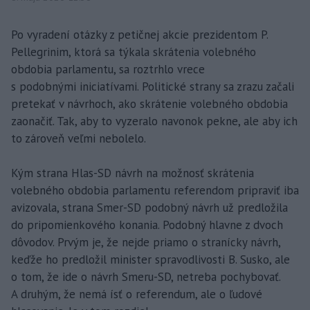
Po vyradení otázky z petičnej akcie prezidentom P.
Pellegrinim, ktorá sa týkala skrátenia volebného
obdobia parlamentu, sa roztrhlo vrece
s podobnými iniciatívami. Politické strany sa zrazu začali
pretekať v návrhoch, ako skrátenie volebného obdobia
zaonačiť. Tak, aby to vyzeralo navonok pekne, ale aby ich
to zároveň veľmi nebolelo.
Kým strana Hlas-SD návrh na možnosť skrátenia
volebného obdobia parlamentu referendom pripraviť iba
avizovala, strana Smer-SD podobný návrh už predložila
do pripomienkového konania. Podobný hlavne z dvoch
dôvodov. Prvým je, že nejde priamo o stranícky návrh,
keďže ho predložil minister spravodlivosti B. Susko, ale
o tom, že ide o návrh Smeru-SD, netreba pochybovať.
A druhým, že nemá ísť o referendum, ale o ľudové