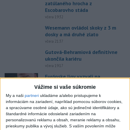
zatúlaného hrocha z
Escobarovho stáda
včera 19:32
Wesemann ovládol skoky z 3 m
dosky a má druhé zlato
včera 21:37
Gutová-Behramiová definitívne
ukončila kariéru
včera 19:17
Európske ligy vyzvali na
reformu riadenia FIFA
Vážime si vaše súkromie
včera 18:49
My a naši
partneri
ukladáme a/alebo pristupujeme k
informáciám na zariadení, napríklad pomocou súborov cookies,
Práve teraz
a spracúvame osobné údaje, ako sú jedinečné identifikátory a
-
Štátny tajomník ministerstva životného prostredia Filip
štandardné informácie odosielané zariadením na
22:44
Kuffa tvrdí,
že mu Európska komisia (EK) dala za pravdu v súvislosti
personalizovanú reklamu a obsah, meranie reklamy a obsahu,
s vládnou pripomienkou k zonáciám národných parkov (NP) a naďalej
prieskumy publika a vývoj služieb.
S vaším povolením môže