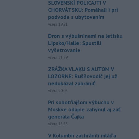
SLOVENSKÍ POLICAJTI V
CHORVÁTSKU: Pomáhali i pri
podvode s ubytovaním
včera 19:21
Dron s výbušninami na letisku
Lipsko/Halle: Spustili
vyšetrovanie
včera 21:29
ZRÁŽKA VLAKU S AUTOM V
LOZORNE: Rušňovodič jej už
nedokázal zabrániť
včera 20:05
Pri sobotňajšom výbuchu v
Moskve údajne zahynul aj zať
generála Čajka
včera 18:55
V Kolumbii zachránili mláďa