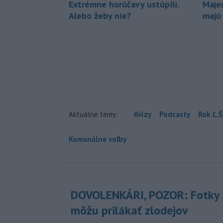
Extrémne horúčavy ustúpili.
Maje
Alebo žeby nie?
majú
Aktuálne témy:
Kvízy
Podcasty
Rok Ľ.Š
Komunálne voľby
DOVOLENKÁRI, POZOR: Fotky 
môžu prilákať zlodejov