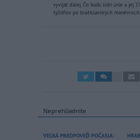
vyvíjať ďalej. Čo budú lídri únie a jej 
týždňov po bratislavských manévroch.
Neprehliadnite
VEĽKÁ PREDPOVEĎ POČASIA:
HRAB