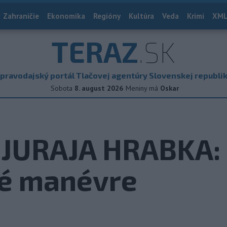
Zahraničie
Ekonomika
Regióny
Kultúra
Veda
Krimi
XML
TERAZ
.SK
pravodajský portál Tlačovej agentúry Slovenskej republi
Sobota
8. august 2026
Meniny má
Oskar
JURAJA HRABKA:
ké manévre