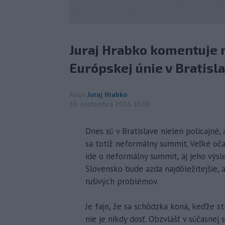
Juraj Hrabko komentuje
Európskej únie v Bratisla
Autor
Juraj Hrabko
16. septembra 2016 10:00
Dnes sú v Bratislave nielen policajné,
sa totiž neformálny summit. Veľké oča
ide o neformálny summit, aj jeho výsl
Slovensko bude azda najdôležitejšie, 
rušivých problémov.
Je fajn, že sa schôdzka koná, keďže st
nie je nikdy dosť. Obzvlášť v súčasnej 