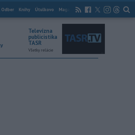
 Odber
Knihy
Útulkovo
Magazín
News Now
Archív
TASR
Televízna
publicistika
TASR
ky
Všetky relácie