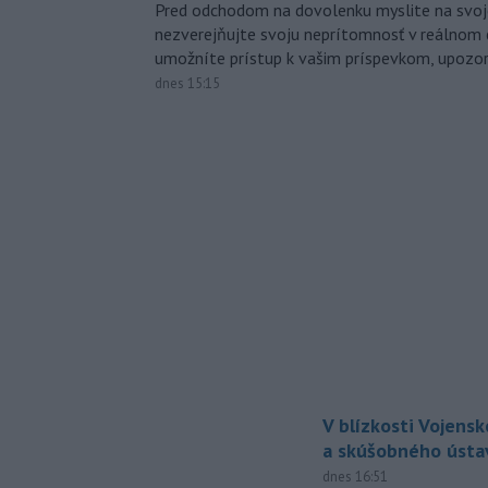
Pred odchodom na dovolenku myslite na svoj
nezverejňujte svoju neprítomnosť v reálnom 
umožníte prístup k vašim príspevkom, upozorni
dnes 15:15
V blízkosti Vojens
a skúšobného ústa
dnes 16:51