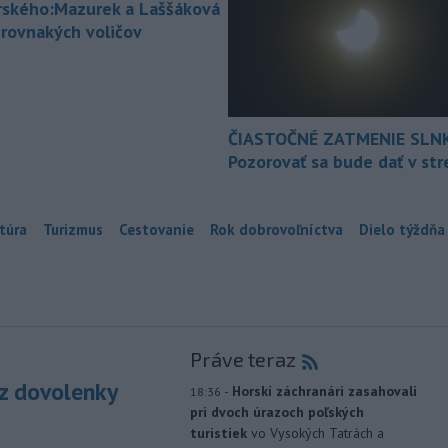
rského:Mazurek a Laššáková
 rovnakých voličov
ČIASTOČNÉ ZATMENIE SLN
Pozorovať sa bude dať v st
túra
Turizmus
Cestovanie
Rok dobrovoľníctva
Dielo týždňa
Práve teraz
z dovolenky
-
Horskí záchranári zasahovali
18:36
pri dvoch úrazoch poľských
turistiek
vo Vysokých Tatrách a