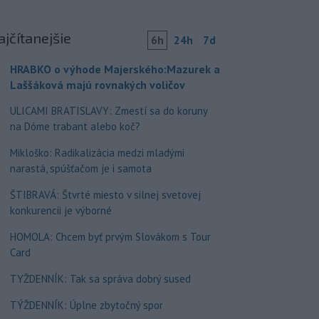
ajčítanejšie
6h
24h
7d
HRABKO o výhode Majerského:Mazurek a
Laššáková majú rovnakých voličov
ULICAMI BRATISLAVY: Zmestí sa do koruny
na Dóme trabant alebo koč?
Mikloško: Radikalizácia medzi mladými
narastá, spúšťačom je i samota
ŠTIBRAVÁ: Štvrté miesto v silnej svetovej
konkurencii je výborné
HOMOLA: Chcem byť prvým Slovákom s Tour
Card
TYŽDENNÍK: Tak sa správa dobrý sused
TÝŽDENNÍK: Úplne zbytočný spor