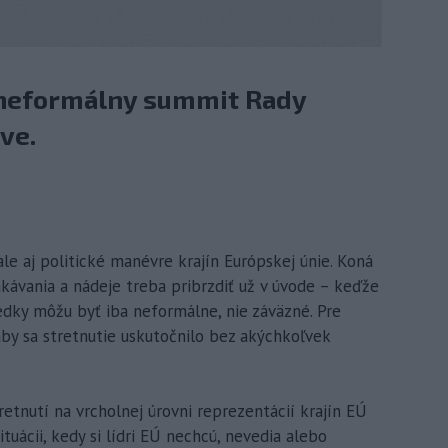
 neformálny summit Rady
ve.
 ale aj politické manévre krajín Európskej únie. Koná
kávania a nádeje treba pribrzdiť už v úvode – keďže
edky môžu byť iba neformálne, nie záväzné. Pre
aby sa stretnutie uskutočnilo bez akýchkoľvek
retnutí na vrcholnej úrovni reprezentácií krajín EÚ
situácii, kedy si lídri EÚ nechcú, nevedia alebo