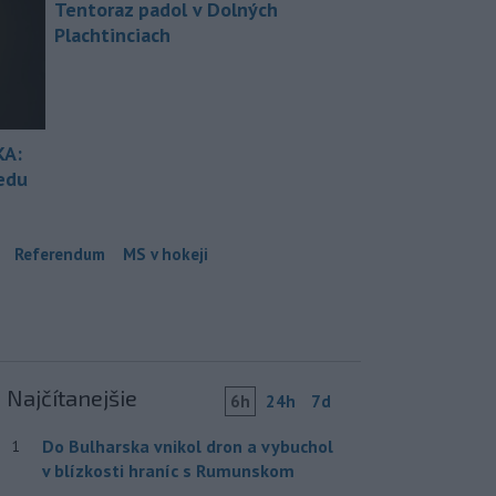
Tentoraz padol v Dolných
Plachtinciach
KA:
redu
Referendum
MS v hokeji
Najčítanejšie
6h
24h
7d
Do Bulharska vnikol dron a vybuchol
1
v blízkosti hraníc s Rumunskom