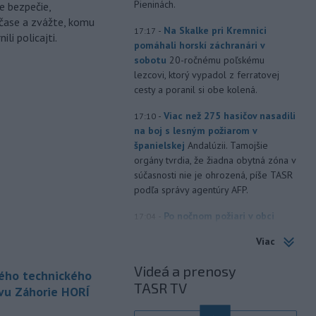
Pieninách.
e bezpečie,
čase a zvážte, komu
-
Na Skalke pri Kremnici
17:17
li policajti.
pomáhali horskí záchranári v
sobotu
20-ročnému poľskému
lezcovi, ktorý vypadol z ferratovej
cesty a poranil si obe kolená.
-
Viac než 275 hasičov nasadili
17:10
na boj s lesným požiarom v
španielskej
Andalúzii. Tamojšie
orgány tvrdia, že žiadna obytná zóna v
súčasnosti nie je ohrozená, píše TASR
podľa správy agentúry AFP.
-
Po nočnom požiari v obci
17:04
Braväcovo v okrese Brezno, ktorý
Viac
zasiahol celkovo desať stavieb,
vyhlásila samospráva mimoriadnu
Videá a prenosy
kého technického
situáciu.
TASR TV
vu Záhorie HORÍ
-
V Bratislave sa aktuálne
16:58
tvoria kolóny vozidiel v každom