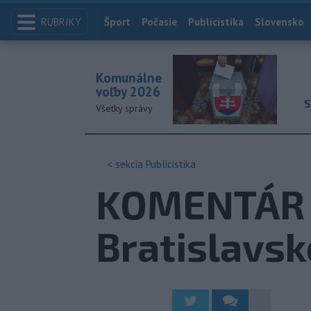
RUBRIKY
Index
Šport
Počasie
Publicistika
Slovensko
Komunálne
voľby 2026
S
Všetky správy
< sekcia
Publicistika
KOMENTÁR 
Bratislavs