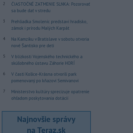
2
ČIASTOČNÉ ZATMENIE SLNKA: Pozorovať
sa bude dať v stredu
3
Prehliadka Smoleníc predstaví hradisko,
zámok i prírodu Malých Karpát
4
Na Kamzíku v Bratislave v sobotu otvoria
nové Šantisko pre deti
5
V blízkosti Vojenského technického a
skúšobného ústavu Záhorie HORÍ
6
V časti Košice-Krásna otvorili park
pomenovaný po kňazovi Semivanovi
7
Ministerstvo kultúry sprecizuje opatrenie
ohľadom poskytovania dotácií
Najnovšie správy
na Teraz.sk