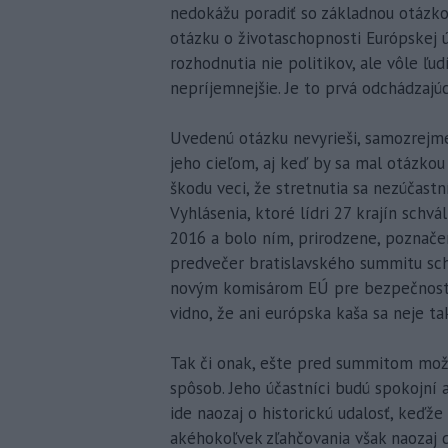
nedokážu poradiť so základnou otázkou
otázku o životaschopnosti Európskej ú
rozhodnutia nie politikov, ale vôle ľud
nepríjemnejšie. Je to prvá odchádzajúca
Uvedenú otázku nevyrieši, samozrejme,
jeho cieľom, aj keď by sa mal otázkou
škodu veci, že stretnutia sa nezúčastn
Vyhlásenia, ktoré lídri 27 krajín schv
2016 a bolo ním, prirodzene, poznačené
predvečer bratislavského summitu sch
novým komisárom EÚ pre bezpečnostnú ú
vidno, že ani európska kaša sa neje tak
Tak či onak, ešte pred summitom mož
spôsob. Jeho účastníci budú spokojní 
ide naozaj o historickú udalosť, keďže
akéhokoľvek zľahčovania však naozaj d