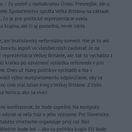
 – čo urobiť s rozbabranou Úniou. Presnejšie, ide o
nie. Spoločenstvo opúšťa Veľká Británia na základe
í, čo je pre politické reprezentácie oveľa
 krajina, ale či aj posledná, nevie nikto.
 ani bratislavský neformálny summit. Nie je to ani
 brexitu aspoň vo všeobecnosti zaoberať. Je na
í reprezentácia Veľkej Británie, ale tak to vychádza z
álili krátko po oznámení výsledku referenda v júni
. Dnes už hlavy politikov vychladli a iba v
válil výbor europarlamentu odporúčanie, aby sa
niu stal Julian King z Veľkej Británie. Z čoho
á horúca, ako sa uvarí.
no konštatovať, že bude úspešný. Na európsky
a odznie aj veľa fráz o jeho význame. Pre Slovensko
 takéto stretnutie organizuje prvý raz. Bez
ôležité bude iné – ako sa politika krajín EÚ bude