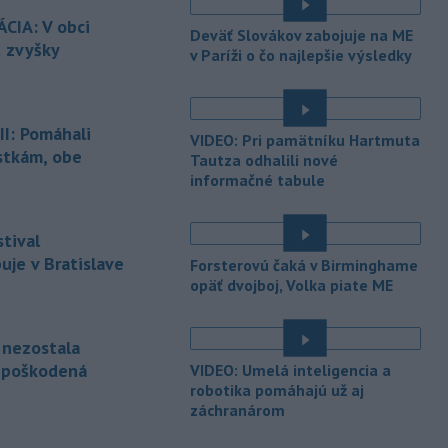
smere
k festivalu Lovestream.
CIA: V obci
Deväť Slovákov zabojuje na ME
Usmerňované sú bratislavskou
ú zvyšky
v Paríži o čo najlepšie výsledky
políciou.
-
V tesnej blízkosti
16:50
Vojenského technického a
I: Pomáhali
VIDEO: Pri pamätníku Hartmuta
skúšobného
ústavu (VTSÚ) Záhorie
stkám, obe
Tautza odhalili nové
vypukol v sobotu popoludní lesný
informačné tabule
požiar.
-
Profesionálni hasiči z
15:39
tival
Liptovského Mikuláša, Liptovského
je v Bratislave
Hrádku
a Mengusoviec a dobrovoľní
Forsterovú čaká v Birminghame
hasiči z Važca, Východnej a Štrby
opäť dvojboj, Volka piate ME
zasahovali v sobotu dopoludnia pri
požiari humna v obci Važec v okrese
e nezostala
Liptovský Mikuláš.
nepoškodená
VIDEO: Umelá inteligencia a
-
Vo veku 68 rokov zomrel
15:32
robotika pomáhajú už aj
Jorge Messi, otec a zástupca
záchranárom
argentínskeho
futbalistu Lionela
Messiho.