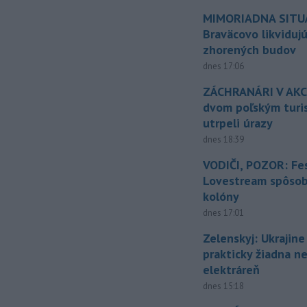
MIMORIADNA SITUÁ
Braväcovo likviduj
zhorených budov
dnes 17:06
ZÁCHRANÁRI V AKCI
dvom poľským turi
utrpeli úrazy
dnes 18:39
VODIČI, POZOR: Fes
Lovestream spôsobu
kolóny
dnes 17:01
Zelenskyj: Ukrajin
prakticky žiadna 
elektráreň
dnes 15:18