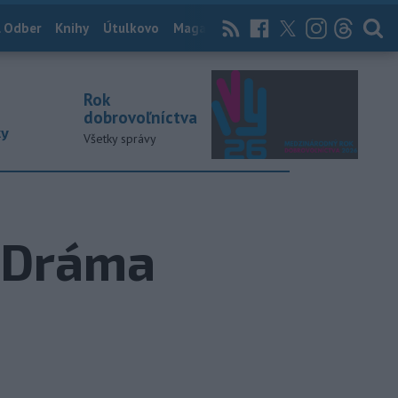
 Odber
Knihy
Útulkovo
Magazín
News Now
Archív
TASR
Rok
dobrovoľníctva
ky
Všetky správy
 Dráma