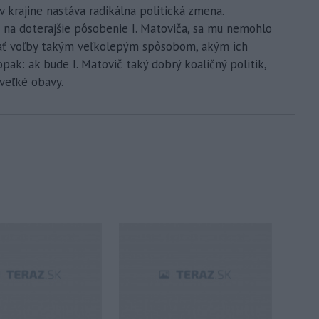
 v krajine nastáva radikálna politická zmena.
na doterajšie pôsobenie I. Matoviča, sa mu nemohlo
yhrať voľby takým veľkolepým spôsobom, akým ich
pak: ak bude I. Matovič taký dobrý koaličný politik,
veľké obavy.