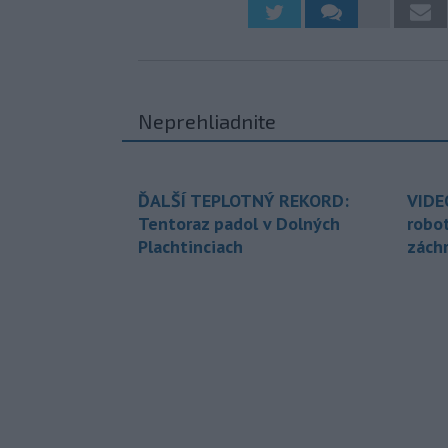
Neprehliadnite
ĎALŠÍ TEPLOTNÝ REKORD:
VIDE
Tentoraz padol v Dolných
robo
Plachtinciach
zách