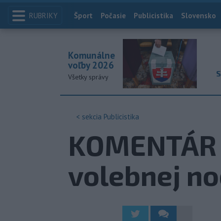
RUBRIKY
Index
Šport
Počasie
Publicistika
Slovensko
Komunálne
voľby 2026
S
Všetky správy
< sekcia
Publicistika
KOMENTÁR 
volebnej no