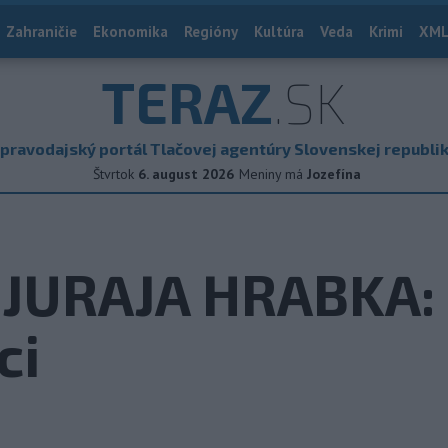
Zahraničie
Ekonomika
Regióny
Kultúra
Veda
Krimi
XML
TERAZ
.SK
pravodajský portál Tlačovej agentúry Slovenskej republi
Štvrtok
6. august 2026
Meniny má
Jozefína
JURAJA HRABKA:
ci