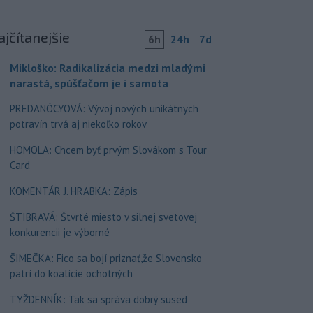
ajčítanejšie
6h
24h
7d
Mikloško: Radikalizácia medzi mladými
narastá, spúšťačom je i samota
PREDANÓCYOVÁ: Vývoj nových unikátnych
potravín trvá aj niekoľko rokov
HOMOLA: Chcem byť prvým Slovákom s Tour
Card
KOMENTÁR J. HRABKA: Zápis
ŠTIBRAVÁ: Štvrté miesto v silnej svetovej
konkurencii je výborné
ŠIMEČKA: Fico sa bojí priznať,že Slovensko
patrí do koalície ochotných
TYŽDENNÍK: Tak sa správa dobrý sused