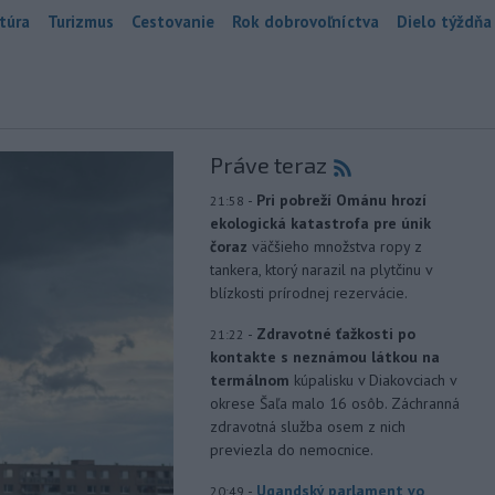
túra
Turizmus
Cestovanie
Rok dobrovoľníctva
Dielo týždňa
Práve teraz
-
Pri pobreží Ománu hrozí
21:58
ekologická katastrofa pre únik
čoraz
väčšieho množstva ropy z
tankera, ktorý narazil na plytčinu v
blízkosti prírodnej rezervácie.
-
Zdravotné ťažkosti po
21:22
kontakte s neznámou látkou na
termálnom
kúpalisku v Diakovciach v
okrese Šaľa malo 16 osôb. Záchranná
zdravotná služba osem z nich
previezla do nemocnice.
-
Ugandský parlament vo
20:49