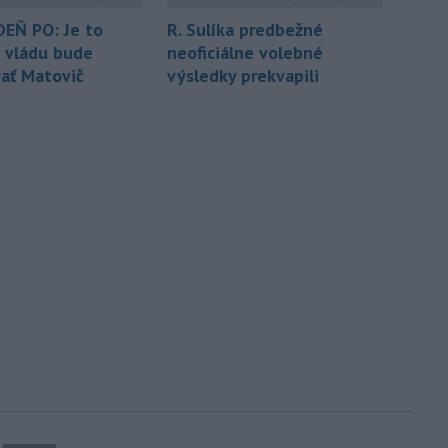
EŇ PO: Je to
R. Sulíka predbežné
, vládu bude
neoficiálne volebné
ať Matovič
výsledky prekvapili