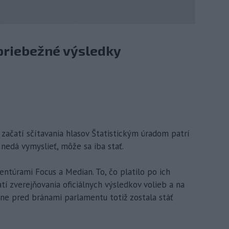
priebežné výsledky
 začatí sčítavania hlasov Štatistickým úradom patrí
nedá vymyslieť, môže sa iba stať.
entúrami Focus a Median. To, čo platilo po ich
tí zverejňovania oficiálnych výsledkov volieb a na
sne pred bránami parlamentu totiž zostala stáť