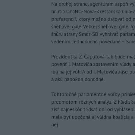
Na druhej strane, agentúram aspoň vyš
hnutia OĽaNO-Nova-Kresťanská únia-Zm
preferencií, ktorý možno datovať od 
snehovej gule. Veľkej snehovej gule. I
šnúru strany Smer-SD vyhrávať parlam
vedením. Jednoducho povedané – Smer
Prezidentka Z. Čaputová tak bude mať
poveriť I. Matoviča zostavením vlády 
iba na jej vôli. A od I. Matoviča zase 
a akú napokon dohodne.
Tohtoročné parlamentné voľby prinies
predmetom rôznych analýz. Z hľadiska 
zísť najneskôr tridsať dní od vyhlásen
mala byť upečená aj vládna koalícia 
nej.