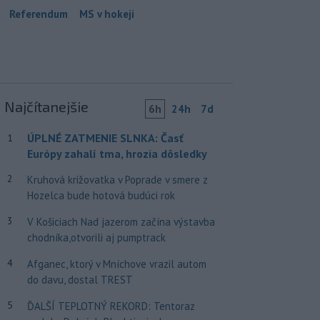
Referendum
MS v hokeji
Najčítanejšie
6h
24h
7d
ÚPLNÉ ZATMENIE SLNKA: Časť
1
Európy zahalí tma, hrozia dôsledky
2
Kruhová križovatka v Poprade v smere z
Hozelca bude hotová budúci rok
3
V Košiciach Nad jazerom začína výstavba
chodníka,otvorili aj pumptrack
4
Afganec, ktorý v Mníchove vrazil autom
do davu, dostal TREST
5
ĎALŠÍ TEPLOTNÝ REKORD: Tentoraz