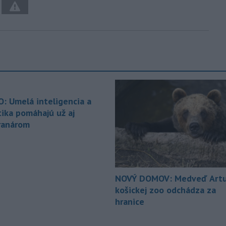
O: Umelá inteligencia a
tika pomáhajú už aj
ranárom
NOVÝ DOMOV: Medveď Artu
košickej zoo odchádza za
hranice