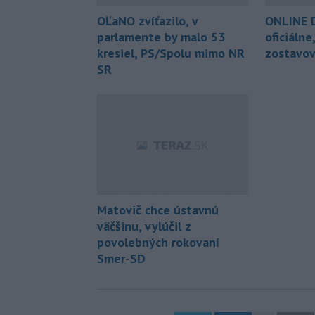
OĽaNO zvíťazilo, v
ONLINE D
parlamente by malo 53
oficiálne
kresiel, PS/Spolu mimo NR
zostavov
SR
Matovič chce ústavnú
väčšinu, vylúčil z
povolebných rokovaní
Smer-SD