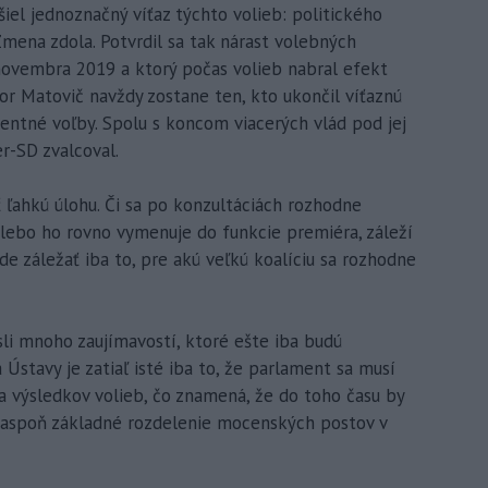
iel jednoznačný víťaz týchto volieb: politického
ena zdola. Potvrdil sa tak nárast volebných
novembra 2019 a ktorý počas volieb nabral efekt
gor Matovič navždy zostane ten, kto ukončil víťaznú
entné voľby. Spolu s koncom viacerých vlád pod jej
-SD zvalcoval.
 ľahkú úlohu. Či sa po konzultáciách rozhodne
alebo ho rovno vymenuje do funkcie premiéra, záleží
bude záležať iba to, pre akú veľkú koalíciu sa rozhodne
li mnoho zaujímavostí, ktoré ešte iba budú
Ústavy je zatiaľ isté iba to, že parlament sa musí
ia výsledkov volieb, čo znamená, že do toho času by
a aspoň základné rozdelenie mocenských postov v