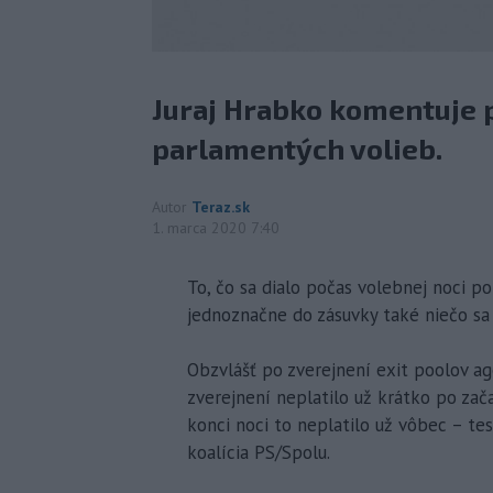
Juraj Hrabko komentuje 
parlamentých volieb.
Autor
Teraz.sk
1. marca 2020 7:40
To, čo sa dialo počas volebnej noci po
jednoznačne do zásuvky také niečo sa 
Obzvlášť po zverejnení exit poolov ag
zverejnení neplatilo už krátko po zača
konci noci to neplatilo už vôbec – te
koalícia PS/Spolu.