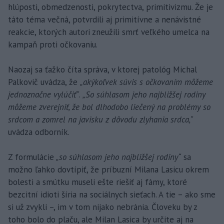
hlúposti, obmedzenosti, pokrytectva, primitivizmu. Že je
táto téma večná, potvrdili aj primitívne a nenávistné
reakcie, ktorých autori zneužili smrť veľkého umelca na
kampaň proti očkovaniu.
Naozaj sa ťažko číta správa, v ktorej patológ Michal
Palkovič uvádza, že
„akýkoľvek súvis s očkovaním môžeme
jednoznačne vylúčiť“
.
„So súhlasom jeho najbližšej rodiny
môžeme zverejniť, že bol dlhodobo liečený na problémy so
srdcom a zomrel na javisku z dôvodu zlyhania srdca,“
uvádza odborník.
Z formulácie
„so súhlasom jeho najbližšej rodiny“
sa
možno ľahko dovtípiť, že príbuzní Milana Lasicu okrem
bolesti a smútku museli ešte riešiť aj fámy, ktoré
bezcitní idioti šíria na sociálnych sieťach. A tie – ako sme
si už zvykli –, im v tom nijako nebránia. Človeku by z
toho bolo do plaču, ale Milan Lasica by určite aj na