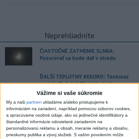
Neprehliadnite
ČIASTOČNÉ ZATMENIE SLNKA:
Pozorovať sa bude dať v stredu
ĎALŠÍ TEPLOTNÝ REKORD: Tentoraz
padol v Dolných Plachtinciach
Vážime si vaše súkromie
V Budapešti opäť padol teplotný
My a naši
partneri
ukladáme a/alebo pristupujeme k
rekord, tretí za päť týždňov
informáciám na zariadení, napríklad pomocou súborov cookies,
a spracúvame osobné údaje, ako sú jedinečné identifikátory a
VIDEO: Umelá inteligencia a robotika
štandardné informácie odosielané zariadením na
pomáhajú už aj záchranárom
personalizovanú reklamu a obsah, meranie reklamy a obsahu,
prieskumy publika a vývoj služieb.
S vaším povolením môže