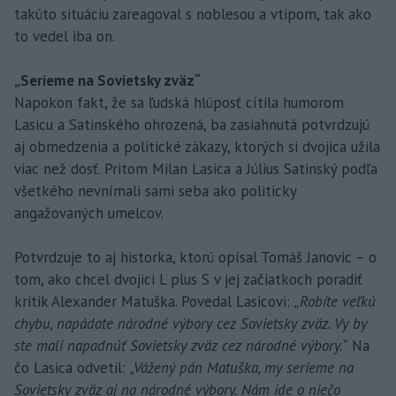
takúto situáciu zareagoval s noblesou a vtipom, tak ako
to vedel iba on.
„Serieme na Sovietsky zväz“
Napokon fakt, že sa ľudská hlúposť cítila humorom
Lasicu a Satinského ohrozená, ba zasiahnutá potvrdzujú
aj obmedzenia a politické zákazy, ktorých si dvojica užila
viac než dosť. Pritom Milan Lasica a Július Satinský podľa
všetkého nevnímali sami seba ako politicky
angažovaných umelcov.
Potvrdzuje to aj historka, ktorú opísal Tomáš Janovic – o
tom, ako chcel dvojici L plus S v jej začiatkoch poradiť
kritik Alexander Matuška. Povedal Lasicovi:
„Robíte veľkú
chybu, napádate národné výbory cez Sovietsky zväz. Vy by
ste mali napadnúť Sovietsky zväz cez národné výbory.“
Na
čo Lasica odvetil:
„Vážený pán Matuška, my serieme na
Sovietsky zväz aj na národné výbory. Nám ide o niečo