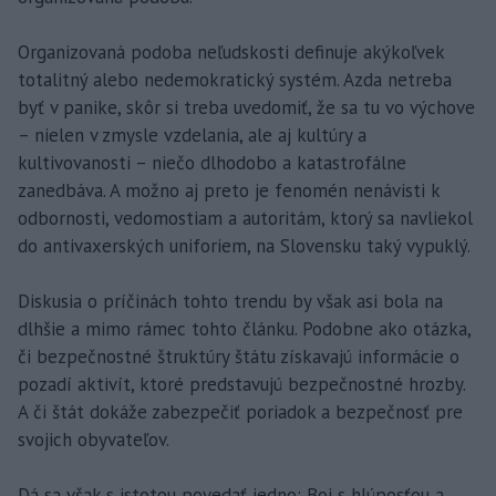
Organizovaná podoba neľudskosti definuje akýkoľvek
totalitný alebo nedemokratický systém. Azda netreba
byť v panike, skôr si treba uvedomiť, že sa tu vo výchove
– nielen v zmysle vzdelania, ale aj kultúry a
kultivovanosti – niečo dlhodobo a katastrofálne
zanedbáva. A možno aj preto je fenomén nenávisti k
odbornosti, vedomostiam a autoritám, ktorý sa navliekol
do antivaxerských uniforiem, na Slovensku taký vypuklý.
Diskusia o príčinách tohto trendu by však asi bola na
dlhšie a mimo rámec tohto článku. Podobne ako otázka,
či bezpečnostné štruktúry štátu získavajú informácie o
pozadí aktivít, ktoré predstavujú bezpečnostné hrozby.
A či štát dokáže zabezpečiť poriadok a bezpečnosť pre
svojich obyvateľov.
Dá sa však s istotou povedať jedno: Boj s hlúposťou a