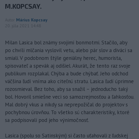
M.KOPCSAY.
Autor
Márius Kopcsay
20. júla 2021 14:48
Milan Lasica bol známy svojimi bonmotmi. Stačilo, aby
po chvíli mlčania vyslovil vetu, alebo pár slov a diváci sa
smiali. V podobnom štýle geniálny herec, humorista,
spisovateľ a spevák aj odišiel. Akurát, že tento raz svoje
publikum rozplakal. Chýba a bude chýbať. Jeho odchod
väčšina ľudí vníma ako citeľnú stratu. Lasica ľudí úprimne
rozosmieval. Bez toho, aby sa snažil – jednoducho taký
bol. Hovoril smiešne veci so samozrejmosťou a ľahkosťou.
Mal dobrý vkus a nikdy sa neprepožičal do projektov s
pochybnou úrovňou. To všetko sú charakteristiky, ktoré
sa podpisovali pod jeho výnimočnosť.
Lasica (spolu so Satinským) si často uťahovali z ľudskej