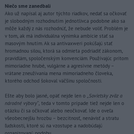
Niečo sme zanedbali
Ako už napísal aj autor týchto riadkov, nedať sa očkovať
je slobodným rozhodnutím jednotlivca podobne ako sa
môže každý z nás rozhodnúť, že nebude voliť. Problém je
v tom, ak má individuálna výnimka ambície stať sa
masovým hnutím. Ak sa antivaxweri pokúšajú stať
hromadnou silou, ktorá sa odmieta podriadiť zákonom,
pravidlám, spoločenským konvenciám. Používajúc pritom
mimoriadne hrubé, vulgárne a agresívne metódy –
vrátane zneužívania mena mimoriadneho človeka,
ktorého odchod šokoval väčšinu spoločnosti.
Ešte aby bolo jasné, opäť nejde len o
„Sovietsky zväz a
národné výbory“
, teda v tomto prípade tiež nejde len o
otázku či sa očkovať alebo neočkovať. Ide o oveľa
všeobecnejšiu hrozbu – bezcitnosť, nenávisť a stratu
ľudskosti, ktoré sú na vzostupe a nadobúdajú
organizovanú podobu.