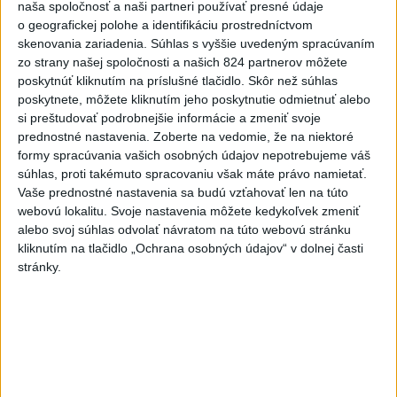
naša spoločnosť a naši partneri používať presné údaje
Aktuálne témy:
Kvízy
Podcasty
Rok Ľ.Štúra
o geografickej polohe a identifikáciu prostredníctvom
skenovania zariadenia. Súhlas s vyššie uvedeným spracúvaním
zo strany našej spoločnosti a našich 824 partnerov môžete
Turizmus
Cestovanie
Rok dobrovoľníctva
poskytnúť kliknutím na príslušné tlačidlo. Skôr než súhlas
poskytnete, môžete kliknutím jeho poskytnutie odmietnuť alebo
Dielo týždňa
Referendum
MS v hokeji
si preštudovať podrobnejšie informácie a zmeniť svoje
prednostné nastavenia.
Zoberte na vedomie, že na niektoré
formy spracúvania vašich osobných údajov nepotrebujeme váš
Komunálne voľby
súhlas, proti takémuto spracovaniu však máte právo namietať.
Vaše prednostné nastavenia sa budú vzťahovať len na túto
webovú lokalitu. Svoje nastavenia môžete kedykoľvek zmeniť
alebo svoj súhlas odvolať návratom na túto webovú stránku
kliknutím na tlačidlo „Ochrana osobných údajov“ v dolnej časti
stránky.