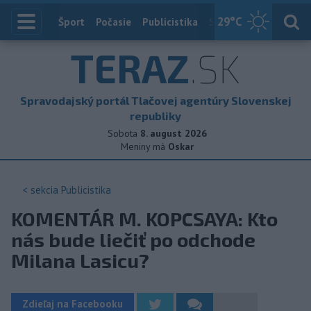
29
°C
Index
Šport
Počasie
Publicistika
Slovensko
Zahranič
TERAZ
.SK
Spravodajský portál Tlačovej agentúry Slovenskej
republiky
Sobota
8. august 2026
Meniny má
Oskar
< sekcia
Publicistika
KOMENTÁR M. KOPCSAYA: Kto
nás bude liečiť po odchode
Milana Lasicu?
Zdieľaj na Facebooku