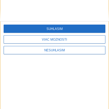
nepáči
Odborníci: Pred investovaním je potrebné mať základnú
finančnú rezervu
SÚHLASÍM
Firmám chýbajú kvalifikovaní ľudia, pomôcť môže
rekvalifikácia
VIAC MOŽNOSTÍ
Regióny
NESÚHLASÍM
NEVIDELI STE JU? Pátrajú po 17-
ročnej Adele Tökölyovej zo Sverepca
dnes 11:37
Tradičné dožinky v Turej Lúke ponúkajú folklór aj ukážku
remesiel
Darina Pačutová pomáha pacientom vo Vranove nad Topľou
slovom
Hasiči naďalej likvidujú rozsiahly lesný požiar v katastri obce