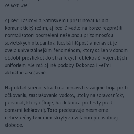
celkom iné.“
Aj keď Lasicovi a Satinskému pristrihoval krídla
komunistický režim, aj keď Divadlo na korze rozprášili
normalizátori posmelení neželanou prítomnosťou
sovietskych okupantov, ľudská hlúposť a nenávisť je
oveľa univerzálnejším fenoménom, ktorý sa len v danom
období prezliekol do straníckych oblekov či vojenských
uniforiem. Ale má aj iné podoby. Dokonca i veľmi
aktuálne a súčasné.
Napríklad šírenie strachu a nenávisti v záujme boja proti
očkovaniu, zastrašovanie vedcov, útoky na zdravotnícky
personál, ktorý očkuje, ba dokonca protesty pred
domami lekárov (!). Toto predstavuje nesmierne
nebezpečný fenomén skrytý za volaním po osobnej
slobode.