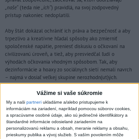
„naše“
(teda nie
„ich“
) pravidlá, na svoj zodpovedný
prístup nakoniec nedoplatili.
Aby štát dokázal ochrániť ich práva a bezpečnosť a aby
trpezlivo a kreatívne hľadal spôsoby ako zmierniť
spoločenské napätie, preniesť diskusiu o očkovaní na
civilizovanú úroveň, a tiež, aby presviedčal ľudí o
výhodách očkovania vhodným spôsobom. Tak, aby
dezinformácie a hoaxy zo sociálnych sietí nemali navrch
– najmä v dosiaľ veľkej skupine nerozhodn(ut)ých.
Pretože zaočkovaní ľudia budú v prípade tretej vlny
Vážime si vaše súkromie
tými, kto podrží spoločnosť a ekonomiku – aby
My a naši
partneri
ukladáme a/alebo pristupujeme k
reštaurácie, krčmy, obchody či divadlá ostali otvorené.
informáciám na zariadení, napríklad pomocou súborov cookies,
Zaočkovaní chránia aj nezaočkovaných. Ba aj tých, čo
a spracúvame osobné údaje, ako sú jedinečné identifikátory a
štandardné informácie odosielané zariadením na
dnes po nich hádžu vajíčka.
personalizovanú reklamu a obsah, meranie reklamy a obsahu,
prieskumy publika a vývoj služieb.
S vaším povolením môže