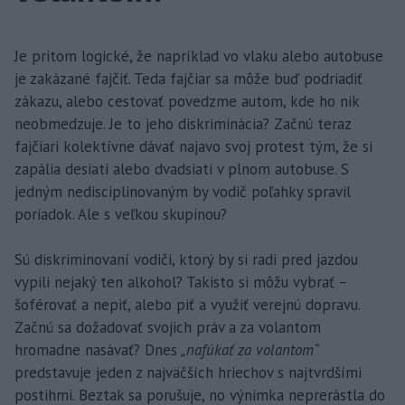
Je pritom logické, že napríklad vo vlaku alebo autobuse
je zakázané fajčiť. Teda fajčiar sa môže buď podriadiť
zákazu, alebo cestovať povedzme autom, kde ho nik
neobmedzuje. Je to jeho diskriminácia? Začnú teraz
fajčiari kolektívne dávať najavo svoj protest tým, že si
zapália desiati alebo dvadsiati v plnom autobuse. S
jedným nedisciplinovaným by vodič poľahky spravil
poriadok. Ale s veľkou skupinou?
Sú diskriminovaní vodiči, ktorý by si radi pred jazdou
vypili nejaký ten alkohol? Takisto si môžu vybrať –
šoférovať a nepiť, alebo piť a využiť verejnú dopravu.
Začnú sa dožadovať svojich práv a za volantom
hromadne nasávať? Dnes
„nafúkať za volantom“
predstavuje jeden z najväčších hriechov s najtvrdšími
postihmi. Beztak sa porušuje, no výnimka neprerástla do