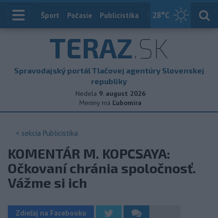
28
°C
Index
Šport
Počasie
Publicistika
Slovensko
Zahranič
TERAZ
.SK
Spravodajský portál Tlačovej agentúry Slovenskej
republiky
Nedela
9. august 2026
Meniny má
Ľubomíra
< sekcia
Publicistika
KOMENTÁR M. KOPCSAYA:
Očkovaní chránia spoločnosť.
Vážme si ich
Zdieľaj na Facebooku