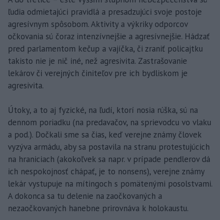
ľudia odmietajúci pravidlá a presadzujúci svoje postoje
agresívnym spôsobom. Aktivity a výkriky odporcov
očkovania sú čoraz intenzívnejšie a agresívnejšie. Hádzať
pred parlamentom kečup a vajíčka, či zraniť policajtku
takisto nie je nič iné, než agresivita. Zastrašovanie
lekárov či verejných činiteľov pre ich bydliskom je
agresivita.
Útoky, a to aj fyzické, na ľudí, ktorí nosia rúška, sú na
dennom poriadku (na predavačov, na sprievodcu vo vlaku
a pod.). Dočkali sme sa čias, keď verejne známy človek
vyzýva armádu, aby sa postavila na stranu protestujúcich
na hraniciach (akokoľvek sa napr. v prípade pendlerov dá
ich nespokojnosť chápať, je to nonsens), verejne známy
lekár vystupuje na mítingoch s pomätenými posolstvami.
A dokonca sa tu delenie na zaočkovaných a
nezaočkovaných hanebne prirovnáva k holokaustu.