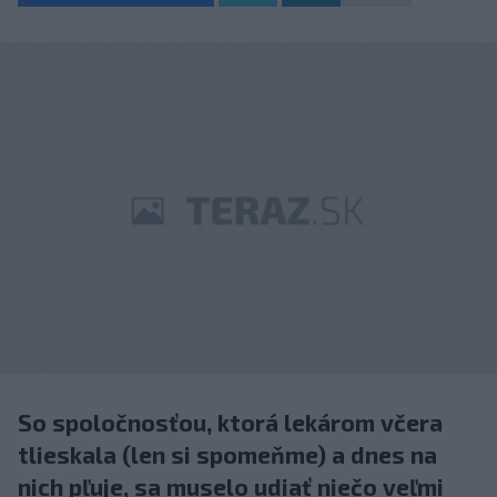
So spoločnosťou, ktorá lekárom včera
tlieskala (len si spomeňme) a dnes na
nich pľuje, sa muselo udiať niečo veľmi