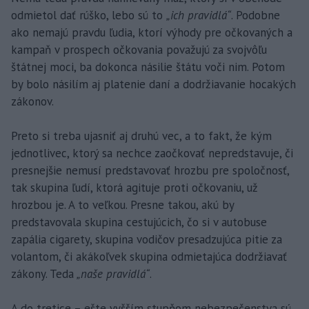
odmietol dať rúško, lebo sú to
„ich pravidlá“
. Podobne
ako nemajú pravdu ľudia, ktorí výhody pre očkovaných a
kampaň v prospech očkovania považujú za svojvôľu
štátnej moci, ba dokonca násilie štátu voči nim. Potom
by bolo násilím aj platenie daní a dodržiavanie hocakých
zákonov.
Preto si treba ujasniť aj druhú vec, a to fakt, že kým
jednotlivec, ktorý sa nechce zaočkovať nepredstavuje, či
presnejšie nemusí predstavovať hrozbu pre spoločnosť,
tak skupina ľudí, ktorá agituje proti očkovaniu, už
hrozbou je. A to veľkou. Presne takou, akú by
predstavovala skupina cestujúcich, čo si v autobuse
zapália cigarety, skupina vodičov presadzujúca pitie za
volantom, či akákoľvek skupina odmietajúca dodržiavať
zákony. Teda
„naše pravidlá“
.
A do tretice – ešte vyšším stupňom nebezpečenstva sú