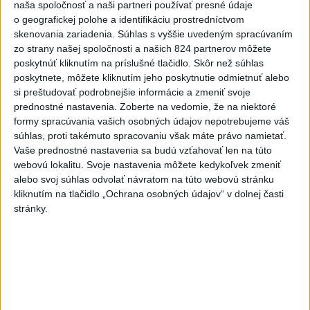
Problémom Slovenska je nielen nízka miera
naša spoločnosť a naši partneri používať presné údaje
zaočkovanosti (sme piati najhorší v EÚ, pričom aspoň
o geografickej polohe a identifikáciu prostredníctvom
jednou dávkou je zaočkovaných 42 percent ľudí, priemer
skenovania zariadenia. Súhlas s vyššie uvedeným spracúvaním
zo strany našej spoločnosti a našich 824 partnerov môžete
Únie už je 56), ale aj vysoká miera vplyvu dezinformácií.
poskytnúť kliknutím na príslušné tlačidlo. Skôr než súhlas
A tiež vysoká hladina nenávisti.
poskytnete, môžete kliknutím jeho poskytnutie odmietnuť alebo
si preštudovať podrobnejšie informácie a zmeniť svoje
So spoločnosťou, ktorá lekárom včera tlieskala (len si
prednostné nastavenia.
Zoberte na vedomie, že na niektoré
spomeňme) a dnes na nich pľuje, sa muselo udiať niečo
formy spracúvania vašich osobných údajov nepotrebujeme váš
súhlas, proti takémuto spracovaniu však máte právo namietať.
veľmi zlé. A spoločnosť, kde vládnu dezinformácie a kde
Vaše prednostné nastavenia sa budú vzťahovať len na túto
udáva tón nenávisť, zlosť a hlúposť, je nebezpečným
webovú lokalitu. Svoje nastavenia môžete kedykoľvek zmeniť
prostredím aj keby COVID hneď zajtra ráno vymizol.
alebo svoj súhlas odvolať návratom na túto webovú stránku
kliknutím na tlačidlo „Ochrana osobných údajov“ v dolnej časti
stránky.
Prečítajte si aj: