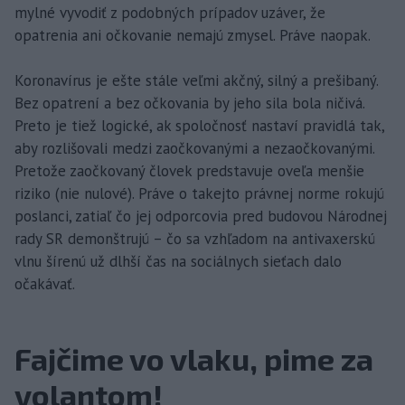
mylné vyvodiť z podobných prípadov uzáver, že
opatrenia ani očkovanie nemajú zmysel. Práve naopak.
Koronavírus je ešte stále veľmi akčný, silný a prešibaný.
Bez opatrení a bez očkovania by jeho sila bola ničivá.
Preto je tiež logické, ak spoločnosť nastaví pravidlá tak,
aby rozlišovali medzi zaočkovanými a nezaočkovanými.
Pretože zaočkovaný človek predstavuje oveľa menšie
riziko (nie nulové). Práve o takejto právnej norme rokujú
poslanci, zatiaľ čo jej odporcovia pred budovou Národnej
rady SR demonštrujú – čo sa vzhľadom na antivaxerskú
vlnu šírenú už dlhší čas na sociálnych sieťach dalo
očakávať.
Fajčime vo vlaku, pime za
volantom!