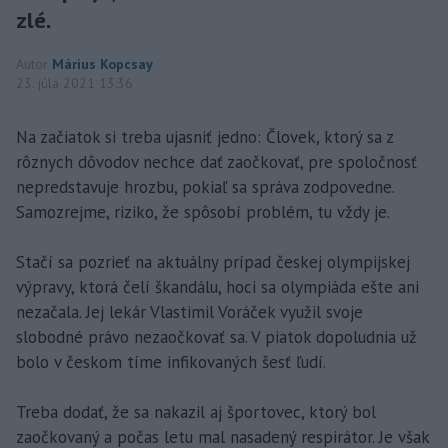
zlé.
Autor
Márius Kopcsay
23. júla 2021 13:36
Na začiatok si treba ujasniť jedno: Človek, ktorý sa z
rôznych dôvodov nechce dať zaočkovať, pre spoločnosť
nepredstavuje hrozbu, pokiaľ sa správa zodpovedne.
Samozrejme, riziko, že spôsobí problém, tu vždy je.
Stačí sa pozrieť na aktuálny prípad českej olympijskej
výpravy, ktorá čelí škandálu, hoci sa olympiáda ešte ani
nezačala. Jej lekár Vlastimil Voráček využil svoje
slobodné právo nezaočkovať sa. V piatok dopoludnia už
bolo v českom tíme infikovaných šesť ľudí.
Treba dodať, že sa nakazil aj športovec, ktorý bol
zaočkovaný a počas letu mal nasadený respirátor. Je však