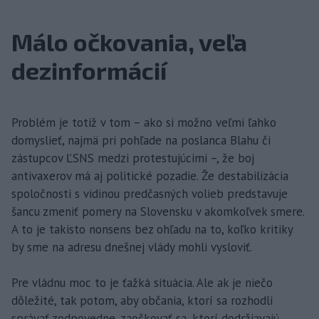
Málo očkovania, veľa
dezinformácií
Problém je totiž v tom – ako si možno veľmi ľahko
domyslieť, najmä pri pohľade na poslanca Blahu či
zástupcov ĽSNS medzi protestujúcimi –, že boj
antivaxerov má aj politické pozadie. Že destabilizácia
spoločnosti s vidinou predčasných volieb predstavuje
šancu zmeniť pomery na Slovensku v akomkoľvek smere.
A to je takisto nonsens bez ohľadu na to, koľko kritiky
by sme na adresu dnešnej vlády mohli vysloviť.
Pre vládnu moc to je ťažká situácia. Ale ak je niečo
dôležité, tak potom, aby občania, ktorí sa rozhodli
správať zodpovedne, zaočkovať sa, ktorí dodržiavajú