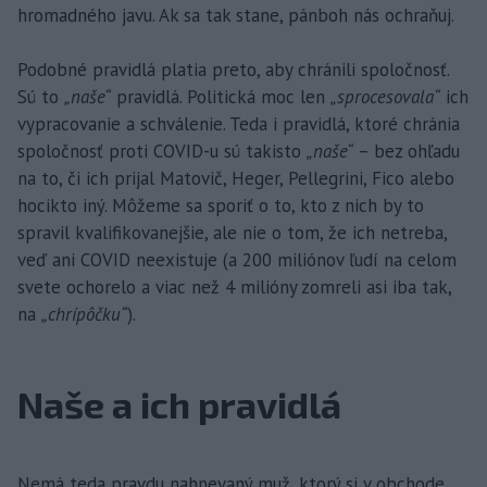
hromadného javu. Ak sa tak stane, pánboh nás ochraňuj.
Podobné pravidlá platia preto, aby chránili spoločnosť.
Sú to
„naše“
pravidlá. Politická moc len
„sprocesovala“
ich
vypracovanie a schválenie. Teda i pravidlá, ktoré chránia
spoločnosť proti COVID-u sú takisto
„naše“
– bez ohľadu
na to, či ich prijal Matovič, Heger, Pellegrini, Fico alebo
hocikto iný. Môžeme sa sporiť o to, kto z nich by to
spravil kvalifikovanejšie, ale nie o tom, že ich netreba,
veď ani COVID neexistuje (a 200 miliónov ľudí na celom
svete ochorelo a viac než 4 milióny zomreli asi iba tak,
na
„chrípôčku“
).
Naše a ich pravidlá
Nemá teda pravdu nahnevaný muž, ktorý si v obchode