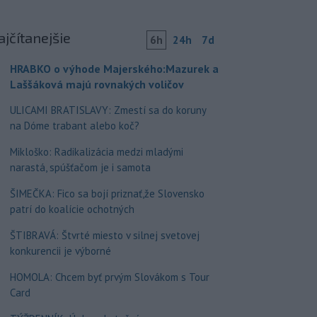
ajčítanejšie
6h
24h
7d
HRABKO o výhode Majerského:Mazurek a
Laššáková majú rovnakých voličov
ULICAMI BRATISLAVY: Zmestí sa do koruny
na Dóme trabant alebo koč?
Mikloško: Radikalizácia medzi mladými
narastá, spúšťačom je i samota
ŠIMEČKA: Fico sa bojí priznať,že Slovensko
patrí do koalície ochotných
ŠTIBRAVÁ: Štvrté miesto v silnej svetovej
konkurencii je výborné
HOMOLA: Chcem byť prvým Slovákom s Tour
Card