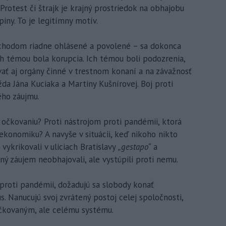
Protest či štrajk je krajný prostriedok na obhajobu
iny. To je legitímny motív.
chodom riadne ohlásené a povolené – sa dokonca
h témou bola korupcia. Ich témou boli podozrenia,
ať aj orgány činné v trestnom konaní a na závažnosť
da Jána Kuciaka a Martiny Kušnírovej. Boj proti
ého záujmu.
i očkovaniu? Proti nástrojom proti pandémii, ktorá
konomiku? A navyše v situácii, keď nikoho nikto
 vykrikovali v uliciach Bratislavy
„gestapo“
a
ný záujem neobhajovali, ale vystúpili proti nemu.
 proti pandémii, dožadujú sa slobody konať
. Nanucujú svoj zvrátený postoj celej spoločnosti,
aočkovaným, ale celému systému.