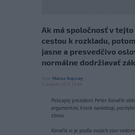
Ak má spoločnosť v tejto 
cestou k rozkladu, potom
jasne a presvedčivo oslov
normálne dodržiavať zák
Autor
Márius Kopcsay
2. augusta 2021 13:46
Policajný prezident Peter Kovařík obh
argumentmi, ktoré navodzujú pochybnos
zboru.
Kovařík si je podľa svojich slov ved