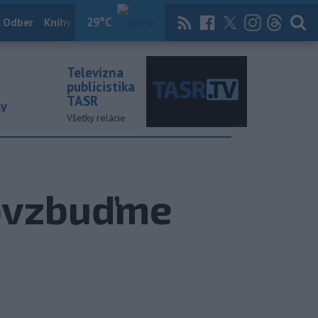
29
°C
 Odber
Knihy
Útulkovo
Magazín
News Now
Archív
TASR
Televízna
publicistika
TASR
ky
Všetky relácie
ovzbuďme