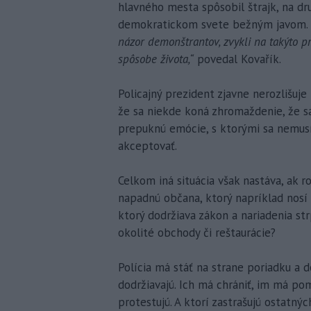
hlavného mesta spôsobil štrajk, na dr
demokratickom svete bežným javom.
názor demonštrantov, zvykli na takýto 
spôsobe života,“
povedal Kovařík.
Policajný prezident zjavne nerozlišuj
že sa niekde koná zhromaždenie, že s
prepuknú emócie, s ktorými sa nemusí
akceptovať.
Celkom iná situácia však nastáva, ak 
napadnú občana, ktorý napríklad nosí 
ktorý dodržiava zákon a nariadenia str
okolité obchody či reštaurácie?
Polícia má stáť na strane poriadku a do
dodržiavajú. Ich má chrániť, im má po
protestujú. A ktorí zastrašujú ostatný