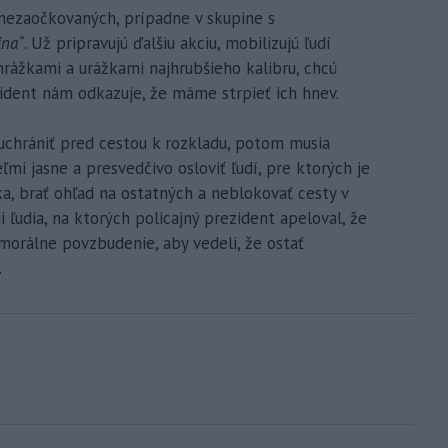
h nezaočkovaných, prípadne v skupine s
jna“
. Už pripravujú ďalšiu akciu, mobilizujú ľudí
hrážkami a urážkami najhrubšieho kalibru, chcú
rezident nám odkazuje, že máme strpieť ich hnev.
 uchrániť pred cestou k rozkladu, potom musia
veľmi jasne a presvedčivo osloviť ľudí, pre ktorých je
ka, brať ohľad na ostatných a neblokovať cesty v
i ľudia, na ktorých policajný prezident apeloval, že
 morálne povzbudenie, aby vedeli, že ostať
.