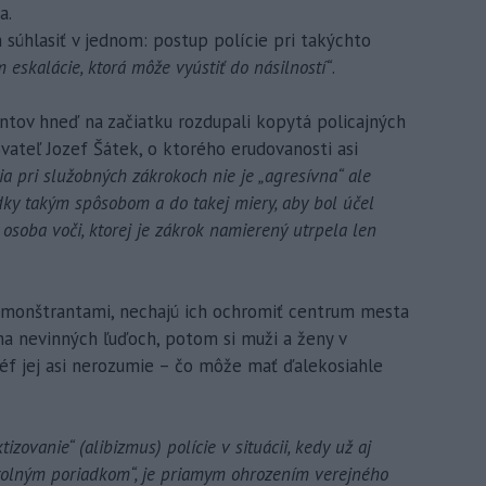
a.
súhlasiť v jednom: postup polície pri takýchto
 eskalácie, ktorá môže vyústiť do násilností“
.
ntov hneď na začiatku rozdupali kopytá policajných
ovateľ Jozef Šátek, o ktorého erudovanosti asi
ícia pri služobných zákrokoch nie je „agresívna“ ale
dky takým spôsobom a do takej miery, aby bol účel
 osoba voči, ktorej je zákrok namierený utrpela len
 demonštrantami, nechajú ich ochromiť centrum mesta
 na nevinných ľuďoch, potom si muži a ženy v
šéf jej asi nerozumie – čo môže mať ďalekosiahle
tizovanie“ (alibizmus) polície v situácii, kedy už aj
kostolným poriadkom“, je priamym ohrozením verejného