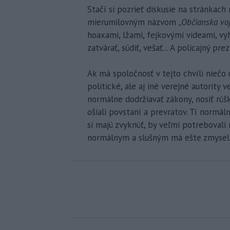
Stačí si pozrieť diskusie na stránkac
mierumilovným názvom
„Občianska vo
hoaxami, lžami, fejkovými videami, vy
zatvárať, súdiť, vešať... A policajný p
Ak má spoločnosť v tejto chvíli niečo
politické, ale aj iné verejné autority 
normálne dodržiavať zákony, nosiť rúš
ošiali povstaní a prevratov. Tí normáln
si majú zvyknúť, by veľmi potrebovali
normálnym a slušným má ešte zmysel