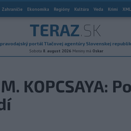
Zahraničie
Ekonomika
Regióny
Kultúra
Veda
Krimi
XML
TERAZ
.SK
pravodajský portál Tlačovej agentúry Slovenskej republi
Sobota
8. august 2026
Meniny má
Oskar
M. KOPCSAYA: P
dí