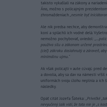
takisto vykašlali na zákony a nariadeni
Áno, možno s policajným prezidentom 
zhromaždeniach
„nesmie byť iniciátorom
Ale nik predsa nechce, aby demonštra
koní a spláchli ich vodné delá. Vyšetr
nemožno pochybovať, uviedol:
„...pol
používa silu a zákonom určené prostrie
(cieľ) zákroku dosiahnutý a zároveň, aby
minimálnu ujmu.“
Ak však policajti v aute cúvajú pred
a dovolia, aby sa dav na námestí vŕšil
uniformách svoju úlohu neplnia a ich 
následky.
Opäť citát Jozefa Šáteka:
„Priveľké „tak
nevyučený laik vidí, že toto nie je „s 