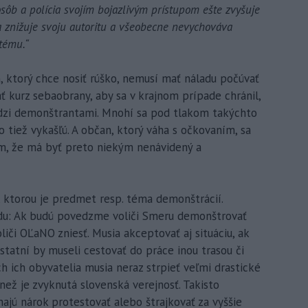
osôb a polícia svojím bojazlivým prístupom ešte zvyšuje
a znižuje svoju autoritu a všeobecne nevychováva
tému.“
n, ktorý chce nosiť rúško, nemusí mať náladu počúvať
ť kurz sebaobrany, aby sa v krajnom prípade chránil,
edzi demonštrantami. Mnohí sa pod tlakom takýchto
tiež vykašľú. A občan, ktorý váha s očkovaním, sa
m, že má byť preto niekým nenávidený a
, ktorou je predmet resp. téma demonštrácií.
vdu: Ak budú povedzme voliči Smeru demonštrovať
liči OĽaNO zniesť. Musia akceptovať aj situáciu, ak
statní by museli cestovať do práce inou trasou či
h ich obyvatelia musia neraz strpieť veľmi drastické
 než je zvyknutá slovenská verejnosť. Takisto
 majú nárok protestovať alebo štrajkovať za vyššie