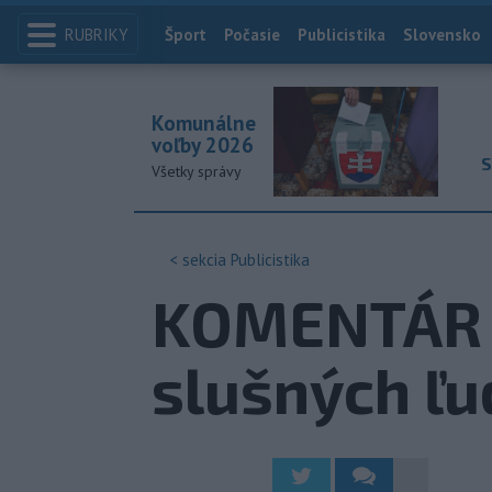
RUBRIKY
Index
Šport
Počasie
Publicistika
Slovensko
Komunálne
voľby 2026
S
Všetky správy
< sekcia
Publicistika
KOMENTÁR 
slušných ľu