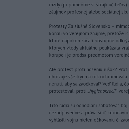
mzdy (pripomeňme si štrajk učiteľov). 
záujmov profesnej alebo sociálnej skup
Protesty Za slušné Slovensko – mimo
konali vo verejnom záujme, pretože ic
ktoré napokon začali postupne odkrýv
ktorých vtedy aktuálne poukázala vraž
korupcii je predsa predmetom verejn
Ale protest proti noseniu rúšok? Prot
ohrozuje všetkých a rok ochromovala e
nenúti, aby sa zaočkoval? Veď ľudia, čo
protestovali proti
„hygienokracii“
verej
Títo ľudia sú odhodlaní sabotovať boj
nezodpovedne a práva šíriť koronavírus
vyhlásili vojnu nielen očkovaniu či z