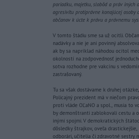
poriadku, majetku, slobôd a práv iných 
agresivitu protiprávne konajúcej osoby 
občanov k úcte k právu a právnemu sys
V tomto štádiu sme sa už ocitli. Obča
nadávky a nie je ani povinný absolvova
ak by sa napríklad náhodou ocitol m
okolností na zodpovednosť jednoducho 
sotva rozhodne pre vakcínu s vedomí
zastrašovaný.
Tu sa však dostávame k druhej otázke
Policajný prezident má v niečom pra
proti vláde OĽaNO a spol., musia to vo
by demonštranti zablokovali cestu a o
inými spojmi. V demokratických štátoc
dôsledky štrajkov, oveľa drastickejšie,
odborári, učitelia či zdravotné sestry