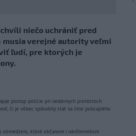
7
chvíli niečo uchrániť pred
 musia verejné autority veľmi
iť ľudí, pre ktorých je
ony.
ajuje postup polície pri nedávnych protestoch
ť, či je vôbec spôsobilý stáť na čele policajného
omý obmedzení, ktoré občanom i návštevníkom