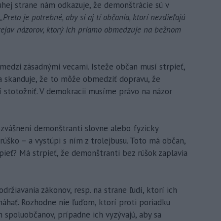
uhej strane nám odkazuje, že demonštrácie sú v
„Preto je potrebné, aby si aj tí občania, ktorí nezdieľajú
prejav názorov, ktorý ich priamo obmedzuje na bežnom
e medzi zásadnými vecami. Isteže občan musí strpieť,
a skanduje, že to môže obmedziť dopravu, že
 stotožniť. V demokracii musíme právo na názor
rozvášnení demonštranti slovne alebo fyzicky
rúško – a vystúpi s ním z trolejbusu. Toto má občan,
pieť? Má strpieť, že demonštranti bez rúšok zaplavia
držiavania zákonov, resp. na strane ľudí, ktorí ich
máhať. Rozhodne nie ľuďom, ktorí proti poriadku
ch spoluobčanov, prípadne ich vyzývajú, aby sa