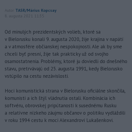
Autor
TASR/Márius Kopcsay
8. augusta 2021 11:35
Od minulých prezidentských volieb, ktoré sa
v Bielorusku konali 9. augusta 2020, žije krajina v napätí
a v atmosfére občianskej nespokojnosti. Ale ak by sme
chceli byť presní, žije tak prakticky už od svojho
osamostatnenia. Problémy, ktoré ju doviedli do dnešného
stavu, pretrvávajú od 25. augusta 1991, kedy Bielorusko
vstúpilo na cestu nezávislosti.
Hoci komunistická strana v Bielorusku oficiálne skončila,
komunisti a ich štýl vládnutia ostali. Kombinácia ich
softvéru, obrovskej pripútanosti k susednému Rusku
a relatívne nízkeho záujmu občanov o politiku vydláždili
v roku 1994 cestu k moci Alexandrovi Lukašenkovi.