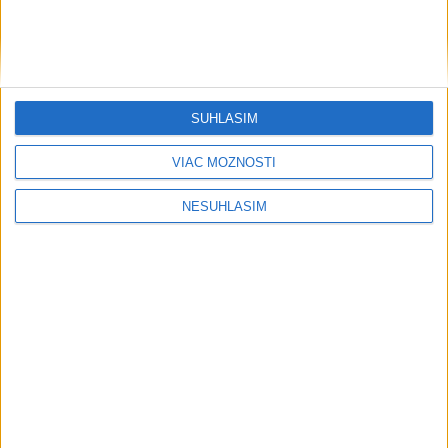
kňazovi Semivanovi
Najnovšie správy na Teraz.sk
Vyhlásenia
SÚHLASÍM
Priame prenosy z Národnej rady SR
VIAC MOŽNOSTÍ
NESÚHLASÍM
Politika na sociálnych sieťach
Zobraziť viac
Info
Najnovšie videá
Najsledovanejšie videá
R. FICO: ČO SA NEZMESTILO NA
TLAČOVKU LXV.