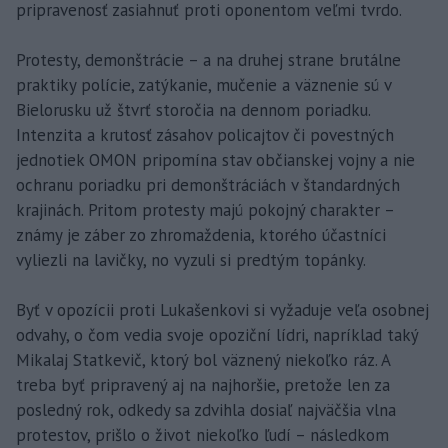
pripravenosť zasiahnuť proti oponentom veľmi tvrdo.
Protesty, demonštrácie – a na druhej strane brutálne
praktiky polície, zatýkanie, mučenie a väznenie sú v
Bielorusku už štvrť storočia na dennom poriadku.
Intenzita a krutosť zásahov policajtov či povestných
jednotiek OMON pripomína stav občianskej vojny a nie
ochranu poriadku pri demonštráciách v štandardných
krajinách. Pritom protesty majú pokojný charakter –
známy je záber zo zhromaždenia, ktorého účastníci
vyliezli na lavičky, no vyzuli si predtým topánky.
Byť v opozícii proti Lukašenkovi si vyžaduje veľa osobnej
odvahy, o čom vedia svoje opoziční lídri, napríklad taký
Mikalaj Statkevič, ktorý bol väznený niekoľko ráz. A
treba byť pripravený aj na najhoršie, pretože len za
posledný rok, odkedy sa zdvihla dosiaľ najväčšia vlna
protestov, prišlo o život niekoľko ľudí – následkom