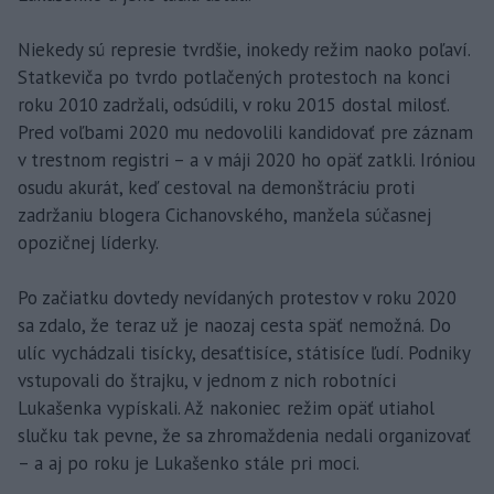
Niekedy sú represie tvrdšie, inokedy režim naoko poľaví.
Statkeviča po tvrdo potlačených protestoch na konci
roku 2010 zadržali, odsúdili, v roku 2015 dostal milosť.
Pred voľbami 2020 mu nedovolili kandidovať pre záznam
v trestnom registri – a v máji 2020 ho opäť zatkli. Iróniou
osudu akurát, keď cestoval na demonštráciu proti
zadržaniu blogera Cichanovského, manžela súčasnej
opozičnej líderky.
Po začiatku dovtedy nevídaných protestov v roku 2020
sa zdalo, že teraz už je naozaj cesta späť nemožná. Do
ulíc vychádzali tisícky, desaťtisíce, státisíce ľudí. Podniky
vstupovali do štrajku, v jednom z nich robotníci
Lukašenka vypískali. Až nakoniec režim opäť utiahol
slučku tak pevne, že sa zhromaždenia nedali organizovať
– a aj po roku je Lukašenko stále pri moci.