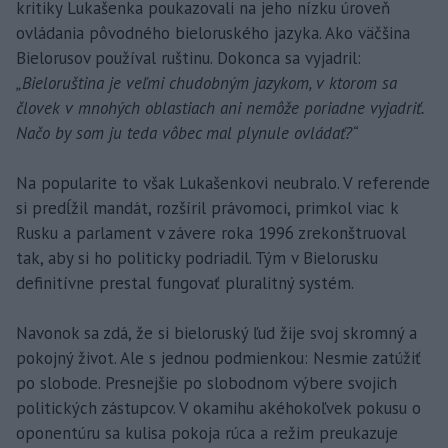
kritiky Lukašenka poukazovali na jeho nízku úroveň
ovládania pôvodného bieloruského jazyka. Ako väčšina
Bielorusov používal ruštinu. Dokonca sa vyjadril:
„Bieloruština je veľmi chudobným jazykom, v ktorom sa
človek v mnohých oblastiach ani nemôže poriadne vyjadriť.
Načo by som ju teda vôbec mal plynule ovládať?“
Na popularite to však Lukašenkovi neubralo. V referende
si predĺžil mandát, rozšíril právomoci, primkol viac k
Rusku a parlament v závere roka 1996 zrekonštruoval
tak, aby si ho politicky podriadil. Tým v Bielorusku
definitívne prestal fungovať pluralitný systém.
Navonok sa zdá, že si bieloruský ľud žije svoj skromný a
pokojný život. Ale s jednou podmienkou: Nesmie zatúžiť
po slobode. Presnejšie po slobodnom výbere svojich
politických zástupcov. V okamihu akéhokoľvek pokusu o
oponentúru sa kulisa pokoja rúca a režim preukazuje