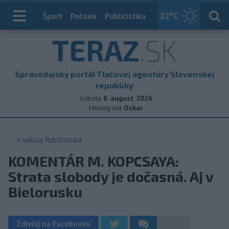
22
°C
Index
Šport
Počasie
Publicistika
Slovensko
Zahranič
TERAZ
.SK
Spravodajský portál Tlačovej agentúry Slovenskej
republiky
Sobota
8. august 2026
Meniny má
Oskar
< sekcia
Publicistika
KOMENTÁR M. KOPCSAYA:
Strata slobody je dočasná. Aj v
Bielorusku
Zdieľaj na Facebooku