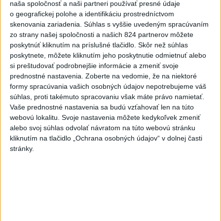
naša spoločnosť a naši partneri používať presné údaje
o geografickej polohe a identifikáciu prostredníctvom
Dnes aj vo vyspelých demokraciách badať posilnenie
skenovania zariadenia. Súhlas s vyššie uvedeným spracúvaním
politických prúdov, ktoré sú k hodnotovým otázkam
zo strany našej spoločnosti a našich 824 partnerov môžete
oveľa vlažnejšie, či dokonca priamo volajú po menšej
poskytnúť kliknutím na príslušné tlačidlo. Skôr než súhlas
miere slobody a nachádzajú svoje vzory v autoritatívnom
poskytnete, môžete kliknutím jeho poskytnutie odmietnuť alebo
štýle vládnutia v Rusku a Bielorusku.
si preštudovať podrobnejšie informácie a zmeniť svoje
prednostné nastavenia.
Zoberte na vedomie, že na niektoré
formy spracúvania vašich osobných údajov nepotrebujeme váš
Cez to všetko však možno s istotou povedať, že každá
súhlas, proti takémuto spracovaniu však máte právo namietať.
strata slobody je dočasná a skôr či neskôr prevládne
Vaše prednostné nastavenia sa budú vzťahovať len na túto
túžba ľudí rozhodovať o svojom osude. Bielorusko
webovú lokalitu. Svoje nastavenia môžete kedykoľvek zmeniť
nebude výnimkou.
alebo svoj súhlas odvolať návratom na túto webovú stránku
kliknutím na tlačidlo „Ochrana osobných údajov“ v dolnej časti
stránky.
Prečítajte si aj: