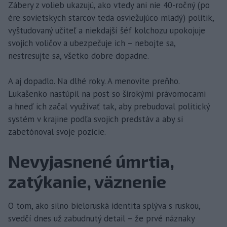
Zábery z volieb ukazujú, ako vtedy ani nie 40-ročný (po
ére sovietskych starcov teda osviežujúco mladý) politik,
vyštudovaný učiteľ a niekdajší šéf kolchozu upokojuje
svojich voličov a ubezpečuje ich – nebojte sa,
nestresujte sa, všetko dobre dopadne.
A aj dopadlo. Na dlhé roky. A menovite preňho.
Lukašenko nastúpil na post so širokými právomocami
a hneď ich začal využívať tak, aby prebudoval politický
systém v krajine podľa svojich predstáv a aby si
zabetónoval svoje pozície.
Nevyjasnené úmrtia,
zatýkanie, väznenie
O tom, ako silno bieloruská identita splýva s ruskou,
svedčí dnes už zabudnutý detail – že prvé náznaky