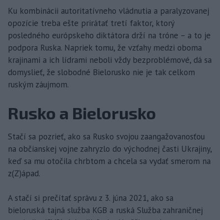
Ku kombinácii autoritatívneho vládnutia a paralyzovanej
opozície treba ešte prirátať tretí faktor, ktorý
posledného európskeho diktátora drží na tróne – a to je
podpora Ruska. Napriek tomu, že vzťahy medzi oboma
krajinami a ich lídrami neboli vždy bezproblémové, dá sa
domyslieť, že slobodné Bielorusko nie je tak celkom
ruským záujmom.
Rusko a Bielorusko
Stačí sa pozrieť, ako sa Rusko svojou zaangažovanosťou
na občianskej vojne zahryzlo do východnej časti Ukrajiny,
keď sa mu otočila chrbtom a chcela sa vydať smerom na
z(Z)ápad.
A stačí si prečítať správu z 3. júna 2021, ako sa
bieloruská tajná služba KGB a ruská Služba zahraničnej