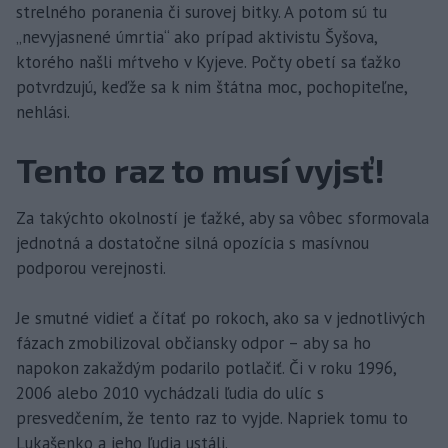
strelného poranenia či surovej bitky. A potom sú tu
„nevyjasnené úmrtia“ ako prípad aktivistu Šyšova,
ktorého našli mŕtveho v Kyjeve. Počty obetí sa ťažko
potvrdzujú, keďže sa k nim štátna moc, pochopiteľne,
nehlási.
Tento raz to musí vyjsť!
Za takýchto okolností je ťažké, aby sa vôbec sformovala
jednotná a dostatočne silná opozícia s masívnou
podporou verejnosti.
Je smutné vidieť a čítať po rokoch, ako sa v jednotlivých
fázach zmobilizoval občiansky odpor – aby sa ho
napokon zakaždým podarilo potlačiť. Či v roku 1996,
2006 alebo 2010 vychádzali ľudia do ulíc s
presvedčením, že tento raz to vyjde. Napriek tomu to
Lukašenko a jeho ľudia ustáli.