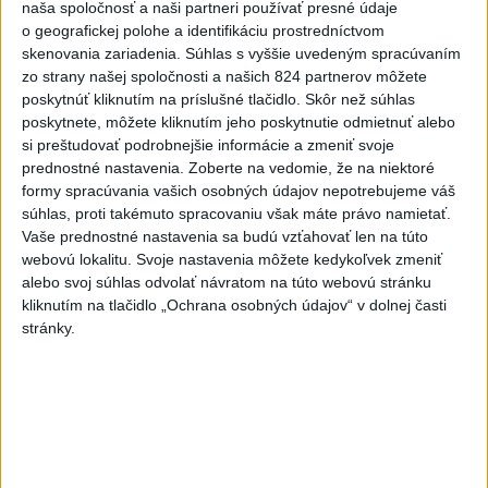
naša spoločnosť a naši partneri používať presné údaje
ČIASTOČNÉ ZATMENIE SLNKA:
o geografickej polohe a identifikáciu prostredníctvom
Pozorovať sa bude dať v stredu
skenovania zariadenia. Súhlas s vyššie uvedeným spracúvaním
zo strany našej spoločnosti a našich 824 partnerov môžete
poskytnúť kliknutím na príslušné tlačidlo. Skôr než súhlas
ĎALŠÍ TEPLOTNÝ REKORD: Tentoraz
poskytnete, môžete kliknutím jeho poskytnutie odmietnuť alebo
padol v Dolných Plachtinciach
si preštudovať podrobnejšie informácie a zmeniť svoje
prednostné nastavenia.
Zoberte na vedomie, že na niektoré
V Budapešti opäť padol teplotný
formy spracúvania vašich osobných údajov nepotrebujeme váš
rekord, tretí za päť týždňov
súhlas, proti takémuto spracovaniu však máte právo namietať.
Vaše prednostné nastavenia sa budú vzťahovať len na túto
VIDEO: Umelá inteligencia a robotika
webovú lokalitu. Svoje nastavenia môžete kedykoľvek zmeniť
alebo svoj súhlas odvolať návratom na túto webovú stránku
pomáhajú už aj záchranárom
kliknutím na tlačidlo „Ochrana osobných údajov“ v dolnej časti
stránky.
Aktuálne témy:
Kvízy
Podcasty
Rok Ľ.Štúra
Turizmus
Cestovanie
Rok dobrovoľníctva
Dielo týždňa
Referendum
MS v hokeji