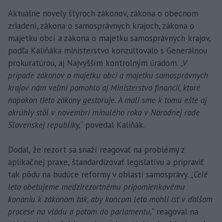
Aktuálne novely štyroch zákonov, zákona o obecnom
zriadení, zákona o samosprávnych krajoch, zákona o
majetku obcí a zákona o majetku samosprávnych krajov,
podľa Kaliňáka ministerstvo konzultovalo s Generálnou
prokuratúrou, aj Najvyšším kontrolným úradom.
„V
prípade zákonov o majetku obcí a majetku samosprávnych
krajov nám veľmi pomohlo aj Ministerstvo financií, ktoré
napokon tieto zákony gestoruje. A mali sme k tomu ešte aj
okrúhly stôl v novembri minulého roka v Národnej rade
Slovenskej republiky,
“ povedal Kaliňák.
Dodal, že rezort sa snaží reagovať na problémy z
aplikačnej praxe, štandardizovať legislatívu a pripraviť
tak pôdu na budúce reformy v oblasti samosprávy.
„Celé
leto obetujeme medzirezortnému pripomienkovému
konaniu k zákonom tak, aby koncom leta mohli ísť v ďalšom
procese na vládu a potom do parlamentu,“
reagoval na