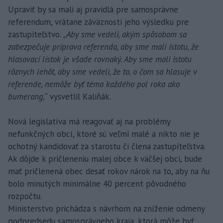
Upraviť by sa mali aj pravidlá pre samosprávne
referendum, vrátane záväznosti jeho výsledku pre
zastupiteľstvo.
„Aby sme vedeli, akým spôsobom sa
zabezpečuje príprava referenda, aby sme mali istotu, že
hlasovací lístok je všade rovnaký. Aby sme mali istotu
rôznych lehôt, aby sme vedeli, že to, o čom sa hlasuje v
referende, nemôže byť téma každého pol roka ako
bumerang,“
vysvetlil Kaliňák.
Nová legislatíva má reagovať aj na problémy
nefunkčných obcí, ktoré sú veľmi malé a nikto nie je
ochotný kandidovať za starostu či člena zastupiteľstva.
Ak dôjde k pričleneniu malej obce k väčšej obci, bude
mať pričlenená obec desať rokov nárok na to, aby na ňu
bolo minutých minimálne 40 percent pôvodného
rozpočtu.
Ministerstvo prichádza s návrhom na zníženie odmeny
podpredsedu samosprávneho kraja, ktorá môže byť