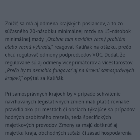
Znížiť sa má aj odmena krajských poslancov, a to zo
súčasného 20-násobku minimálnej mzdy na 15-násobok
minimálnej mzdy.
„Osobne tam nevidím vecný problém
alebo vecnú výhradu,“
reagoval Kaliňák na otázku, prečo
chcú regulovať odmeny podpredsedov VÚC. Dodal, že
regulované sú aj odmeny viceprimátorov a vicestarostov.
„Prečo by to nemohlo fungovať aj na úrovni samosprávnych
krajov?,“
opýtal sa Kaliňák.
Pri samosprávnych krajoch by v prípade schválenie
navrhovaných legislatívnych zmien mali platiť rovnaké
pravidlá ako pri mestách či obciach týkajúce sa prípadov
hodných osobitného zreteľa, teda špecifických
majetkových prevodov. Zmeny sa majú dotknúť aj
majetku kraja, obchodných súťaží či zásad hospodárenia.