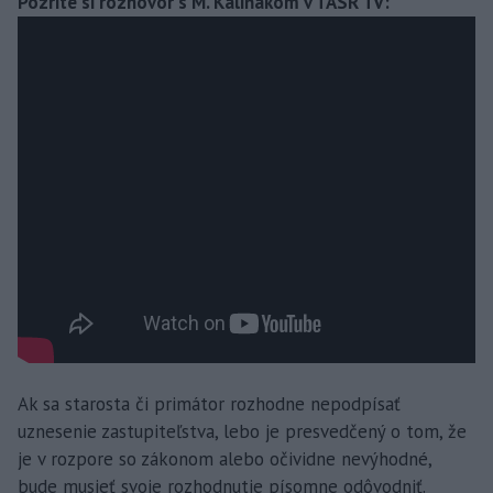
Pozrite si rozhovor s M. Kaliňákom v TASR TV:
Ak sa starosta či primátor rozhodne nepodpísať
uznesenie zastupiteľstva, lebo je presvedčený o tom, že
je v rozpore so zákonom alebo očividne nevýhodné,
bude musieť svoje rozhodnutie písomne odôvodniť.