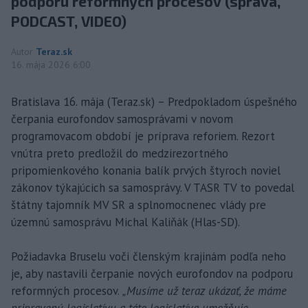
podporu reformných procesov (správa,
PODCAST, VIDEO)
Autor
Teraz.sk
16. mája 2026 6:00
Bratislava 16. mája (Teraz.sk) – Predpokladom úspešného
čerpania eurofondov samosprávami v novom
programovacom období je príprava reforiem. Rezort
vnútra preto predložil do medzirezortného
pripomienkového konania balík prvých štyroch noviel
zákonov týkajúcich sa samosprávy. V TASR TV to povedal
štátny tajomník MV SR a splnomocnenec vlády pre
územnú samosprávu Michal Kaliňák (Hlas-SD).
Požiadavka Bruselu voči členským krajinám podľa neho
je, aby nastavili čerpanie nových eurofondov na podporu
reformných procesov.
„Musíme už teraz ukázať, že máme