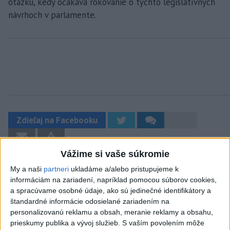
otázku, kedy očakáva rokovanie o týchto legislatívnych
návrhoch v parlamente.
Zdieľaj na Facebooku
Vážime si vaše súkromie
My a naši
partneri
ukladáme a/alebo pristupujeme k
informáciám na zariadení, napríklad pomocou súborov cookies,
a spracúvame osobné údaje, ako sú jedinečné identifikátory a
štandardné informácie odosielané zariadením na
Neprehliadnite
personalizovanú reklamu a obsah, meranie reklamy a obsahu,
prieskumy publika a vývoj služieb.
S vaším povolením môže