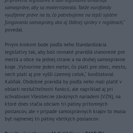
pripravenú legislatívu a táto legislatíva umožňuje
samospráve, aby sa modernizovala. Takže eurofondy
využijeme práve na to, čo potrebujeme na lepší systém
fungovania samosprávy, ako aj štátnej správy v regiónoch,“
povedal.
Prvým krokom bude podľa neho štandardizácia
legislatívy tak, aby boli rovnaké pravidlá stanovené pre
mestá a obce na jednej strane a na druhej samosprávne
kraje. „Vytvoríme jeden meter, čo platí pre obec, mesto,
nech platí aj pre vyšší územný celok,“ konštatoval
Kaliňák. Obdobné pravidlá by podľa neho mali platiť v
oblasti nezlučiteľnosti funkcií, ale napríklad aj pri
schvaľovaní Všeobecne záväzných nariadení (VZN), na
ktoré dnes stačia obciam tri pätiny prítomných
poslancov, ale v prípade samosprávnych krajov to musia
byť najmenej tri pätiny všetkých poslancov.