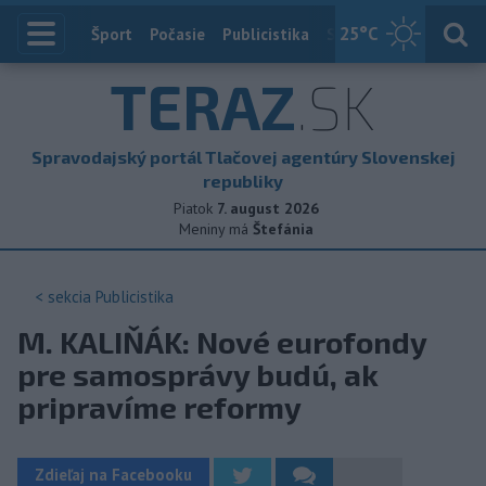
25
°C
Index
Šport
Počasie
Publicistika
Slovensko
Zahranič
TERAZ
.SK
Spravodajský portál Tlačovej agentúry Slovenskej
republiky
Piatok
7. august 2026
Meniny má
Štefánia
< sekcia
Publicistika
M. KALIŇÁK: Nové eurofondy
pre samosprávy budú, ak
pripravíme reformy
Zdieľaj na Facebooku