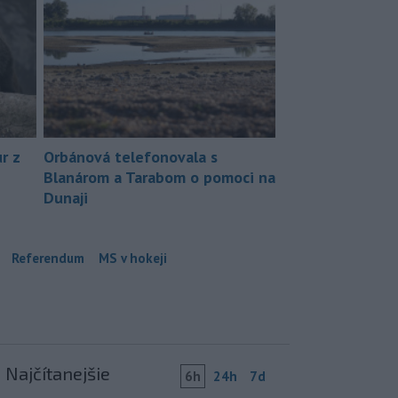
r z
Orbánová telefonovala s
Blanárom a Tarabom o pomoci na
Dunaji
Referendum
MS v hokeji
Najčítanejšie
6h
24h
7d