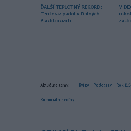
ĎALŠÍ TEPLOTNÝ REKORD:
VIDE
Tentoraz padol v Dolných
robo
Plachtinciach
zách
Aktuálne témy:
Kvízy
Podcasty
Rok Ľ.Š
Komunálne voľby