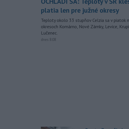
OCHLADÍ SA: Teploty v SR kle
platia len pre južné okresy
Teploty okolo 33 stupňov Celzia sa v piatok 
okresoch Komárno, Nové Zámky, Levice, Krupin
Lučenec.
dnes 8:08