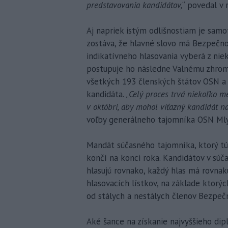
predstavovania kandidátov,
“ povedal v r
Aj napriek istým odlišnostiam je samo
zostáva, že hlavné slovo má Bezpečno
indikatívneho hlasovania vyberá z nie
postupuje ho následne Valnému zhroma
všetkých 193 členských štátov OSN a
kandidáta. „
Celý proces trvá niekoľko 
v októbri, aby mohol víťazný kandidát na
voľby generálneho tajomníka OSN Mly
Mandát súčasného tajomníka, ktorý tú
končí na konci roka. Kandidátov v súč
hlasujú rovnako, každý hlas má rovnak
hlasovacích lístkov, na základe ktorý
od stálych a nestálych členov Bezpečn
Aké šance na získanie najvyššieho di