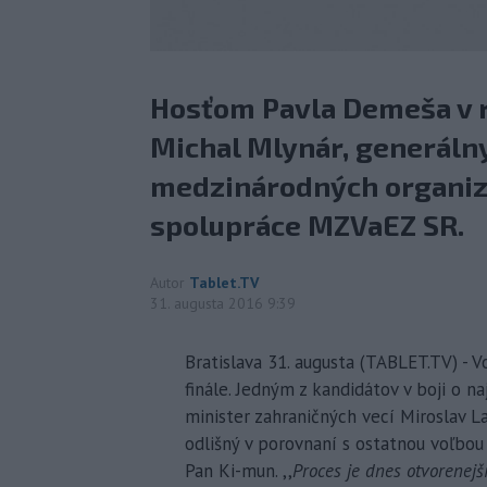
Hosťom Pavla Demeša v re
Michal Mlynár, generálny
medzinárodných organizá
spolupráce MZVaEZ SR.
Autor
Tablet.TV
31. augusta 2016 9:39
Bratislava 31. augusta (TABLET.TV) -
finále. Jedným z kandidátov v boji o na
minister zahraničných vecí Miroslav L
odlišný v porovnaní s ostatnou voľbo
Pan Ki-mun. ,,
Proces je dnes otvorenejší