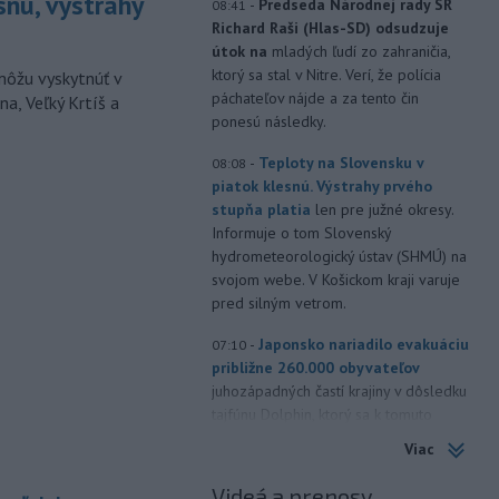
snú, výstrahy
-
Predseda Národnej rady SR
08:41
Richard Raši (Hlas-SD) odsudzuje
útok na
mladých ľudí zo zahraničia,
ktorý sa stal v Nitre. Verí, že polícia
môžu vyskytnúť v
páchateľov nájde a za tento čin
a, Veľký Krtíš a
ponesú následky.
-
Teploty na Slovensku v
08:08
piatok klesnú. Výstrahy prvého
stupňa platia
len pre južné okresy.
Informuje o tom Slovenský
hydrometeorologický ústav (SHMÚ) na
svojom webe. V Košickom kraji varuje
pred silným vetrom.
-
Japonsko nariadilo evakuáciu
07:10
približne 260.000 obyvateľov
juhozápadných častí krajiny v dôsledku
tajfúnu Dolphin, ktorý sa k tomuto
regiónu pomaly približuje. Úrady
Viac
zároveň v piatok zrušili viac ako 500
letov.
Videá a prenosy