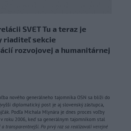
lácii SVET Tu a teraz je
 riaditeľ sekcie
cií rozvojovej a humanitárnej
 Voľba nového generálneho tajomníka OSN sa blíži do
jvyšší diplomatický post je aj slovenský zástupca,
ajčák. Podľa Michala Mlynára je dnes proces voľby
u v roku 2006, keď sa generálnym tajomníkom stal
 a transparentnejší. Po prvý raz sa realizovali verejné