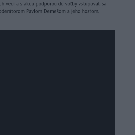
ch vecí a s akou podporou do voľby vstupoval, sa
s moderátorom Pavlom Demešom a jeho hosťom.