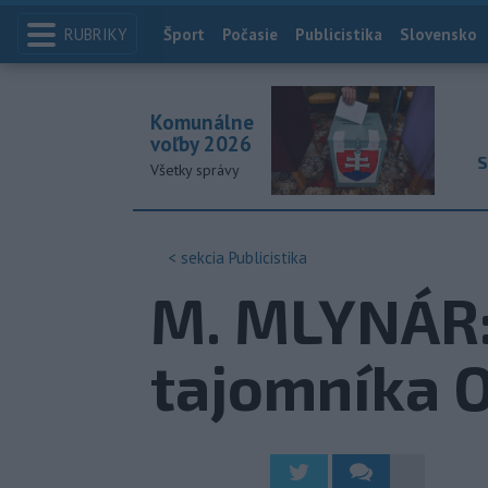
RUBRIKY
Index
Šport
Počasie
Publicistika
Slovensko
Komunálne
voľby 2026
S
Všetky správy
< sekcia
Publicistika
M. MLYNÁR:
tajomníka O