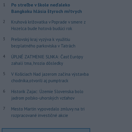
Po streľbe v škole neďaleko
1
Bangkoku hlásia štyroch mŕtvych
2
Kruhová križovatka v Poprade v smere z
Hozelca bude hotová budúci rok
3
Prešovský kraj vyzýva k využitiu
bezplatného parkoviska v Tatrách
4
ÚPLNÉ ZATMENIE SLNKA: Časť Európy
zahalí tma, hrozia dôsledky
5
V Košiciach Nad jazerom začína výstavba
chodníka,otvorili aj pumptrack
6
Historik Zajac: Územie Slovenska bolo
jadrom poľsko-uhorských vzťahov
7
Mesto Martin vypovedalo zmluvy na tri
rozpracované investičné akcie