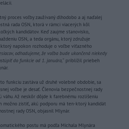
elácii.
tný proces voľby zaužívaný dlhodobo a aj naďalej
stná rada OSN, ktorá v rámci viacerých kôl
koľkých kandidátov. Keď zaujme stanovisko,
ždeniu OSN, a teda orgánu, ktorý združuje
 ktorý napokon rozhoduje o voľbe víťazného
mesiacov, odhadujeme, že voľba bude ukončená niekedy
stúpiť do funkcie od 1. januára,“
priblížil priebeh
nár.
to funkciu zastáva už druhé volebné obdobie, sa
asnej voľbe je desať. Členovia bezpečnostnej rady
ú váhu. Až neskôr dôjde k farebnému rozlíšeniu
ch možno zistiť, akú podporu má ten-ktorý kandidát
ostnej rady OSN, objasnil Mlynár.
plomatického postu má podľa Michala Mlynára