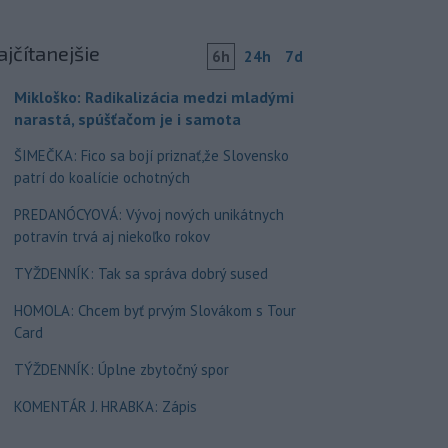
ajčítanejšie
6h
24h
7d
Mikloško: Radikalizácia medzi mladými
narastá, spúšťačom je i samota
ŠIMEČKA: Fico sa bojí priznať,že Slovensko
patrí do koalície ochotných
PREDANÓCYOVÁ: Vývoj nových unikátnych
potravín trvá aj niekoľko rokov
TYŽDENNÍK: Tak sa správa dobrý sused
HOMOLA: Chcem byť prvým Slovákom s Tour
Card
TÝŽDENNÍK: Úplne zbytočný spor
KOMENTÁR J. HRABKA: Zápis