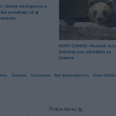
O: Umelá inteligencia a
tika pomáhajú už aj
ranárom
NOVÝ DOMOV: Medveď Artu
košickej zoo odchádza za
hranice
túra
Turizmus
Cestovanie
Rok dobrovoľníctva
Dielo týždňa
Práve teraz