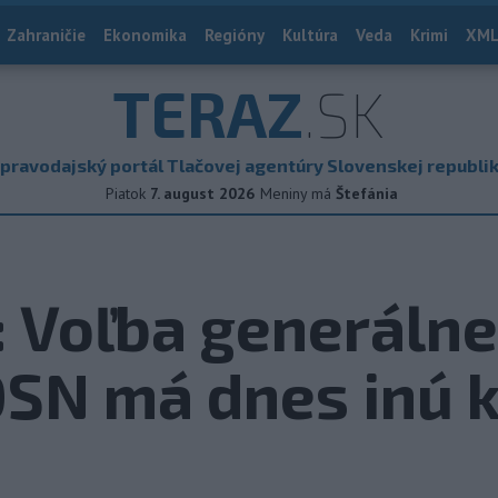
Zahraničie
Ekonomika
Regióny
Kultúra
Veda
Krimi
XML
TERAZ
.SK
pravodajský portál Tlačovej agentúry Slovenskej republi
Piatok
7. august 2026
Meniny má
Štefánia
 Voľba generáln
SN má dnes inú k