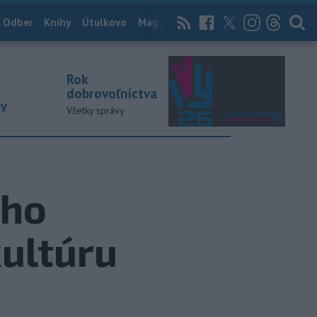
 Odber
Knihy
Útulkovo
Magazín
News Now
Archív
TASR
Rok
dobrovoľníctva
ky
Všetky správy
eho
ultúru