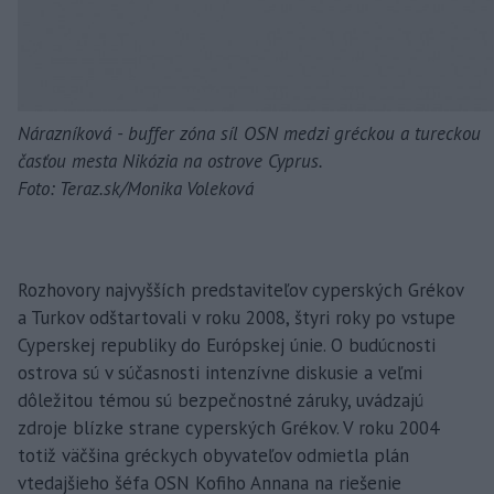
Nárazníková - buffer zóna síl OSN medzi gréckou a tureckou
časťou mesta Nikózia na ostrove Cyprus.
Foto: Teraz.sk/Monika Voleková
Rozhovory najvyšších predstaviteľov cyperských Grékov
a Turkov odštartovali v roku 2008, štyri roky po vstupe
Cyperskej republiky do Európskej únie. O budúcnosti
ostrova sú v súčasnosti intenzívne diskusie a veľmi
dôležitou témou sú bezpečnostné záruky, uvádzajú
zdroje blízke strane cyperských Grékov. V roku 2004
totiž väčšina gréckych obyvateľov odmietla plán
vtedajšieho šéfa OSN Kofiho Annana na riešenie