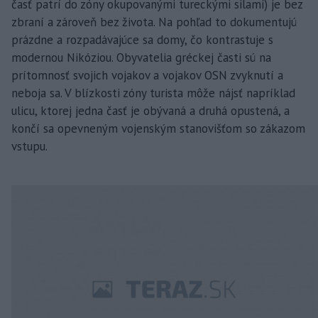
časť patrí do zóny okupovanými tureckými silami) je bez
zbraní a zároveň bez života. Na pohľad to dokumentujú
prázdne a rozpadávajúce sa domy, čo kontrastuje s
modernou Nikóziou. Obyvatelia gréckej časti sú na
prítomnosť svojich vojakov a vojakov OSN zvyknutí a
neboja sa. V blízkosti zóny turista môže nájsť napríklad
ulicu, ktorej jedna časť je obývaná a druhá opustená, a
končí sa opevneným vojenským stanovišťom so zákazom
vstupu.