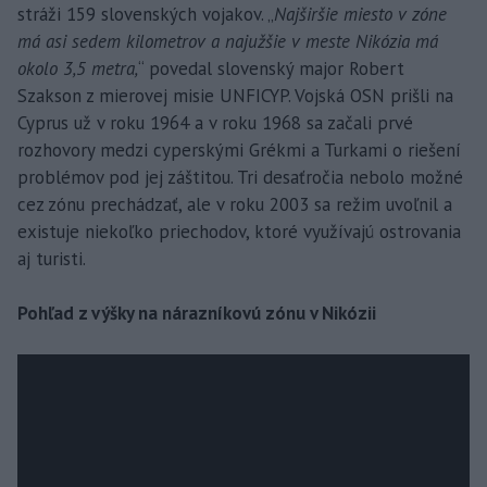
stráži 159 slovenských vojakov. „
Najširšie miesto v zóne
má asi sedem kilometrov a najužšie v meste Nikózia má
okolo 3,5 metra,
“ povedal slovenský major Robert
Szakson z mierovej misie UNFICYP. Vojská OSN prišli na
Cyprus už v roku 1964 a v roku 1968 sa začali prvé
rozhovory medzi cyperskými Grékmi a Turkami o riešení
problémov pod jej záštitou. Tri desaťročia nebolo možné
cez zónu prechádzať, ale v roku 2003 sa režim uvoľnil a
existuje niekoľko priechodov, ktoré využívajú ostrovania
aj turisti.
Pohľad z výšky na nárazníkovú zónu v Nikózii