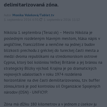
delimitarizovaná zóna.
Autor
Monika Voleková/Tablet.tv
aktualizované
1. septembra 2016 6:30
,
1. septembra 2016 11:12
Nikózia 1. septembra (Teraz.sk) – Mesto Nikózia je
posledným rozdeleným hlavným mestom, hlása nápis v
angličtine, francúzštine a nemčine na jednej z budov
blízkosti prechodu z gréckej do tureckej časti mesta a
medzi dvoma republikami na stredomorskom ostrove
Cyprus, ktorý bol kolóniou Veľkej Británie a jej bránou na
strategický Blízky východ. Krajina je po dramatických
vojnových udalostiach v roku 1974 rozdelená
horizontálne na dve časti demilitarizovanou, tzv. buffer
zónou,ktorá je pod kontrolou síl Organizácie Spojených
národov (OSN) - UNFICYP.
Zóna má dĺžku 180 kilometrov a v jednom z úsekov ju