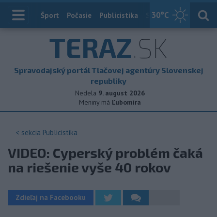
30
°C
Index
Šport
Počasie
Publicistika
Slovensko
Zahranič
TERAZ
.SK
Spravodajský portál Tlačovej agentúry Slovenskej
republiky
Nedela
9. august 2026
Meniny má
Ľubomíra
< sekcia
Publicistika
VIDEO: Cyperský problém čaká
na riešenie vyše 40 rokov
Zdieľaj na Facebooku