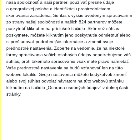
komunita približne 12.000 Slovákov, ktorá sa stretáva
naša spoločnosť a naši partneri používať presné údaje
niekoľko krát do roka.
o geografickej polohe a identifikáciu prostredníctvom
skenovania zariadenia. Súhlas s vyššie uvedeným spracúvaním
zo strany našej spoločnosti a našich 824 partnerov môžete
poskytnúť kliknutím na príslušné tlačidlo. Skôr než súhlas
poskytnete, môžete kliknutím jeho poskytnutie odmietnuť alebo
si preštudovať podrobnejšie informácie a zmeniť svoje
prednostné nastavenia.
Zoberte na vedomie, že na niektoré
formy spracúvania vašich osobných údajov nepotrebujeme váš
súhlas, proti takémuto spracovaniu však máte právo namietať.
Vaše prednostné nastavenia sa budú vzťahovať len na túto
webovú lokalitu. Svoje nastavenia môžete kedykoľvek zmeniť
alebo svoj súhlas odvolať návratom na túto webovú stránku
kliknutím na tlačidlo „Ochrana osobných údajov“ v dolnej časti
stránky.
Chátrajúce bývalého medzinárodné letisko pri Nikózii na
Cypre.
Foto: Teraz.sk/Monika Voleková