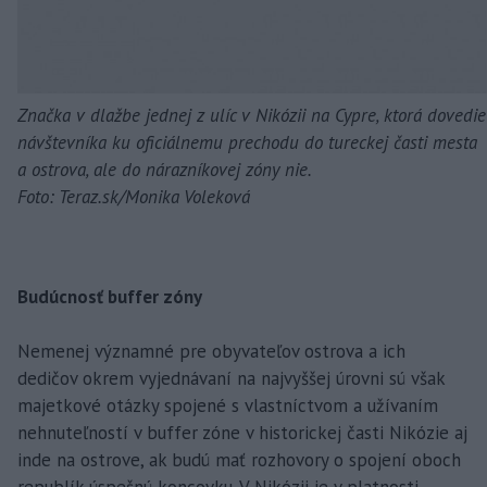
Značka v dlažbe jednej z ulíc v Nikózii na Cypre, ktorá dovedie
návštevníka ku oficiálnemu prechodu do tureckej časti mesta
a ostrova, ale do nárazníkovej zóny nie.
Foto: Teraz.sk/Monika Voleková
Budúcnosť buffer zóny
Nemenej významné pre obyvateľov ostrova a ich
dedičov okrem vyjednávaní na najvyššej úrovni sú však
majetkové otázky spojené s vlastníctvom a užívaním
nehnuteľností v buffer zóne v historickej časti Nikózie aj
inde na ostrove, ak budú mať rozhovory o spojení oboch
republík úspešnú koncovku. V Nikózii je v platnosti