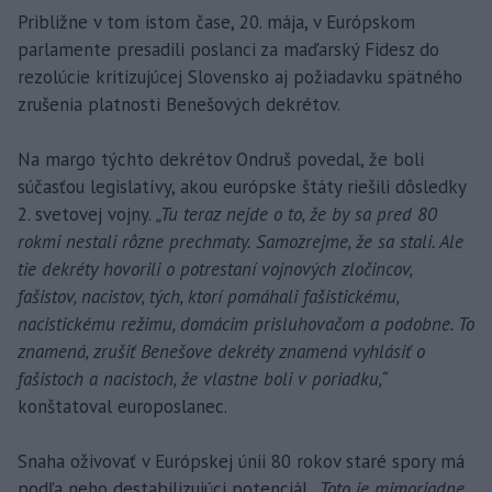
Približne v tom istom čase, 20. mája, v Európskom
parlamente presadili poslanci za maďarský Fidesz do
rezolúcie kritizujúcej Slovensko aj požiadavku spätného
zrušenia platnosti Benešových dekrétov.
Na margo týchto dekrétov Ondruš povedal, že boli
súčasťou legislatívy, akou európske štáty riešili dôsledky
2. svetovej vojny.
„Tu teraz nejde o to, že by sa pred 80
rokmi nestali rôzne prechmaty. Samozrejme, že sa stali. Ale
tie dekréty hovorili o potrestaní vojnových zločincov,
fašistov, nacistov, tých, ktorí pomáhali fašistickému,
nacistickému režimu, domácim prisluhovačom a podobne. To
znamená, zrušiť Benešove dekréty znamená vyhlásiť o
fašistoch a nacistoch, že vlastne boli v poriadku,“
konštatoval europoslanec.
Snaha oživovať v Európskej únii 80 rokov staré spory má
podľa neho destabilizujúci potenciál.
„Toto je mimoriadne