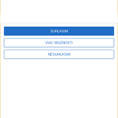
vzrástla na najvyššiu úroveň za 6
rokov
dnes 16:48
V prístavoch Bratislava a Komárno preložili 832.009 ton
SÚHLASÍM
tovarov
VIAC MOŽNOSTÍ
V USA v júli nečakane zaniklo viac než 20.000 pracovných
miest
NESÚHLASÍM
Burčiaková sezóna štartuje
Regióny
Združenie: Požiar v Slovnafte ukázal
riziko umiestnenia spaľovne
dnes 17:12