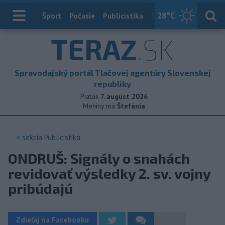
28
°C
Index
Šport
Počasie
Publicistika
Slovensko
Zahranič
TERAZ
.SK
Spravodajský portál Tlačovej agentúry Slovenskej
republiky
Piatok
7. august 2026
Meniny má
Štefánia
< sekcia
Publicistika
ONDRUŠ: Signály o snahách
revidovať výsledky 2. sv. vojny
pribúdajú
Zdieľaj na Facebooku