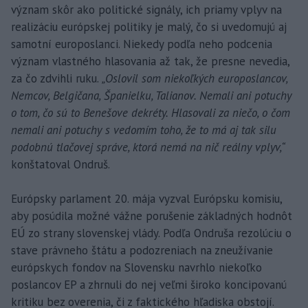
význam skôr ako politické signály, ich priamy vplyv na
realizáciu európskej politiky je malý, čo si uvedomujú aj
samotní europoslanci. Niekedy podľa neho podcenia
význam vlastného hlasovania až tak, že presne nevedia,
za čo zdvihli ruku.
„Oslovil som niekoľkých europoslancov,
Nemcov, Belgičana, Španielku, Talianov. Nemali ani potuchy
o tom, čo sú to Benešove dekréty. Hlasovali za niečo, o čom
nemali ani potuchy s vedomím toho, že to má aj tak silu
podobnú tlačovej správe, ktorá nemá na nič reálny vplyv,“
konštatoval Ondruš.
Európsky parlament 20. mája vyzval Európsku komisiu,
aby posúdila možné vážne porušenie základných hodnôt
EÚ zo strany slovenskej vlády. Podľa Ondruša rezolúciu o
stave právneho štátu a podozreniach na zneužívanie
európskych fondov na Slovensku navrhlo niekoľko
poslancov EP a zhrnuli do nej veľmi široko koncipovanú
kritiku bez overenia, či z faktického hľadiska obstojí.