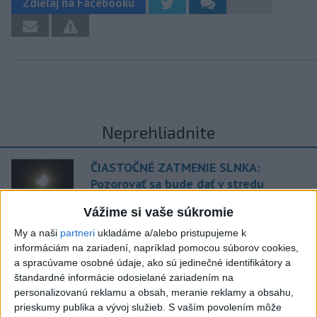
Zdieľaj na Facebooku
Neprehliadnite
ČIASTOČNÉ ZATMENIE SLNKA:
Pozorovať sa bude dať v stredu
Vážime si vaše súkromie
ĎALŠÍ TEPLOTNÝ REKORD: Tentoraz
My a naši
partneri
ukladáme a/alebo pristupujeme k
padol v Dolných Plachtinciach
informáciám na zariadení, napríklad pomocou súborov cookies,
a spracúvame osobné údaje, ako sú jedinečné identifikátory a
štandardné informácie odosielané zariadením na
V Budapešti opäť padol teplotný
personalizovanú reklamu a obsah, meranie reklamy a obsahu,
rekord, tretí za päť týždňov
prieskumy publika a vývoj služieb.
S vaším povolením môže