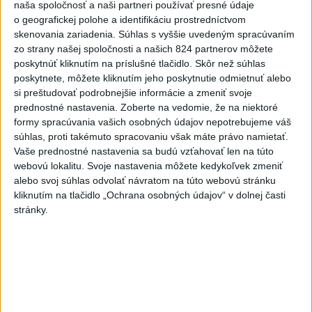
naša spoločnosť a naši partneri používať presné údaje
VIDEO: Umelá inteligencia a robotika
o geografickej polohe a identifikáciu prostredníctvom
pomáhajú už aj záchranárom
skenovania zariadenia. Súhlas s vyššie uvedeným spracúvaním
zo strany našej spoločnosti a našich 824 partnerov môžete
poskytnúť kliknutím na príslušné tlačidlo. Skôr než súhlas
poskytnete, môžete kliknutím jeho poskytnutie odmietnuť alebo
Aktuálne témy:
Kvízy
Podcasty
Rok Ľ.Štúra
si preštudovať podrobnejšie informácie a zmeniť svoje
prednostné nastavenia.
Zoberte na vedomie, že na niektoré
Turizmus
Cestovanie
Rok dobrovoľníctva
formy spracúvania vašich osobných údajov nepotrebujeme váš
súhlas, proti takémuto spracovaniu však máte právo namietať.
Dielo týždňa
Referendum
MS v hokeji
Vaše prednostné nastavenia sa budú vzťahovať len na túto
webovú lokalitu. Svoje nastavenia môžete kedykoľvek zmeniť
alebo svoj súhlas odvolať návratom na túto webovú stránku
Komunálne voľby
kliknutím na tlačidlo „Ochrana osobných údajov“ v dolnej časti
stránky.