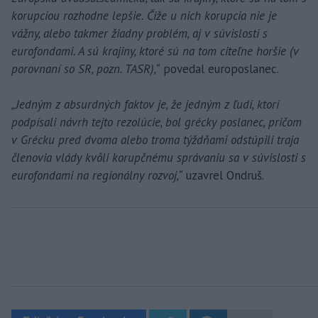
korupciou rozhodne lepšie. Čiže u nich korupcia nie je
vážny, alebo takmer žiadny problém, aj v súvislosti s
eurofondami. A sú krajiny, ktoré sú na tom citeľne horšie (v
porovnaní so SR, pozn. TASR),“
povedal europoslanec.
„Jedným z absurdných faktov je, že jedným z ľudí, ktorí
podpísali návrh tejto rezolúcie, bol grécky poslanec, pričom
v Grécku pred dvoma alebo troma týždňami odstúpili traja
členovia vlády kvôli korupčnému správaniu sa v súvislosti s
eurofondami na regionálny rozvoj,“
uzavrel Ondruš.