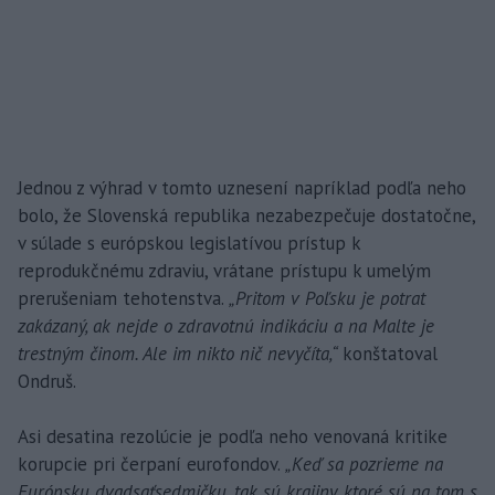
Jednou z výhrad v tomto uznesení napríklad podľa neho
bolo, že Slovenská republika nezabezpečuje dostatočne,
v súlade s európskou legislatívou prístup k
reprodukčnému zdraviu, vrátane prístupu k umelým
prerušeniam tehotenstva.
„Pritom v Poľsku je potrat
zakázaný, ak nejde o zdravotnú indikáciu a na Malte je
trestným činom. Ale im nikto nič nevyčíta,“
konštatoval
Ondruš.
Asi desatina rezolúcie je podľa neho venovaná kritike
korupcie pri čerpaní eurofondov.
„Keď sa pozrieme na
Európsku dvadsaťsedmičku, tak sú krajiny, ktoré sú na tom s