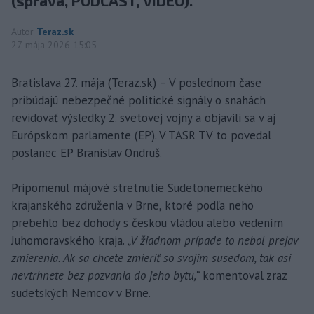
(správa, PODCAST, VIDEO).
Autor
Teraz.sk
27. mája 2026 15:05
Bratislava 27. mája (Teraz.sk) – V poslednom čase
pribúdajú nebezpečné politické signály o snahách
revidovať výsledky 2. svetovej vojny a objavili sa v aj
Európskom parlamente (EP). V TASR TV to povedal
poslanec EP Branislav Ondruš.
Pripomenul májové stretnutie Sudetonemeckého
krajanského združenia v Brne, ktoré podľa neho
prebehlo bez dohody s českou vládou alebo vedením
Juhomoravského kraja.
„V žiadnom prípade to nebol prejav
zmierenia. Ak sa chcete zmieriť so svojim susedom, tak asi
nevtrhnete bez pozvania do jeho bytu,“
komentoval zraz
sudetských Nemcov v Brne.