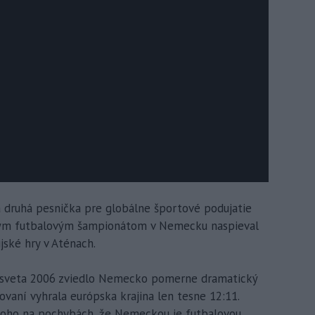
 druhá pesnička pre globálne športové podujatie
ovým futbalovým šampionátom v Nemecku naspieval
jské hry v Aténach.
á sveta 2006 zviedlo Nemecko pomerne dramatický
sovaní vyhrala európska krajina len tesne 12:11.
koho na pochybách, že Nemeckou je futbalovou