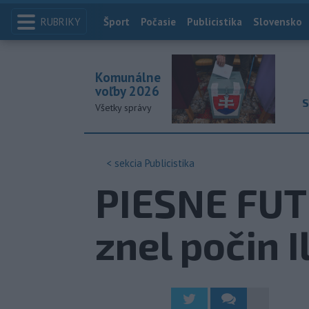
RUBRIKY
Index
Šport
Počasie
Publicistika
Slovensko
Komunálne
voľby 2026
S
Všetky správy
< sekcia
Publicistika
PIESNE FU
znel počin I