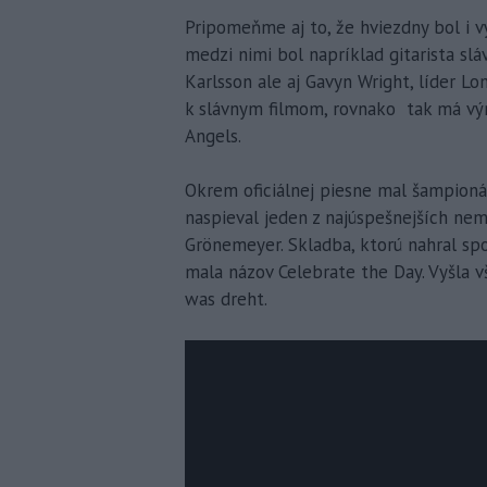
Pripomeňme aj to, že hviezdny bol i v
medzi nimi bol napríklad gitarista slá
Karlsson ale aj Gavyn Wright, líder L
k slávnym filmom, rovnako tak má výr
Angels.
Okrem oficiálnej piesne mal šampionát
naspieval jeden z najúspešnejších ne
Grönemeyer. Skladba, ktorú nahral sp
mala názov Celebrate the Day. Vyšla v
was dreht.