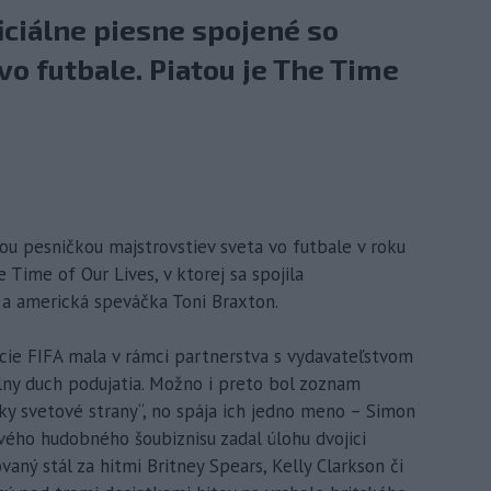
ciálne piesne spojené so
o futbale. Piatou je The Time
lnou pesničkou majstrovstiev sveta vo futbale v roku
Time of Our Lives, v ktorej sa spojila
 a americká speváčka Toni Braxton.
ácie FIFA mala v rámci partnerstva s vydavateľstvom
lny duch podujatia. Možno i preto bol zoznam
ky svetové strany“, no spája ich jedno meno – Simon
vého hudobného šoubiznisu zadal úlohu dvojici
aný stál za hitmi Britney Spears, Kelly Clarkson či