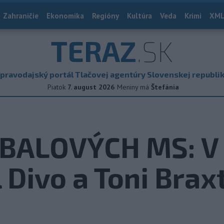
Zahraničie
Ekonomika
Regióny
Kultúra
Veda
Krimi
XML
TERAZ
.SK
pravodajský portál Tlačovej agentúry Slovenskej republi
Piatok
7. august 2026
Meniny má
Štefánia
TBALOVÝCH MS: V
l Divo a Toni Brax