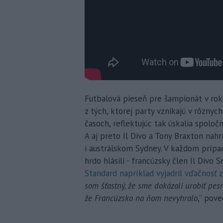
Futbalová pieseň pre šampionát v roku
z tých, ktorej party vznikajú v rôznyc
časoch, reflektujúc tak úskalia spolo
A aj preto Il Divo a Tony Braxton nahr
i austrálskom Sydney. V každom prípade
hrdo hlásili - francúzsky člen Il Div
Standard napríklad vyjadril vďačnosť z
som šťastný, že sme dokázali urobiť pesn
že Francúzsko na ňom nevyhralo
,“ pove