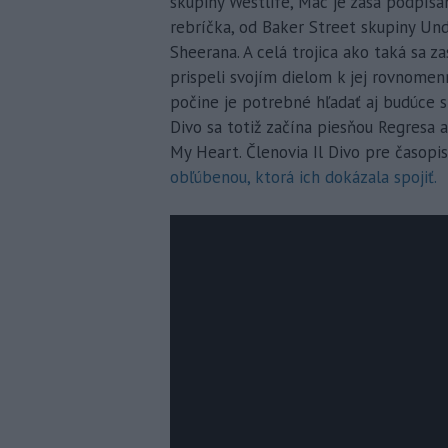
skupiny Westlife, Mac je zasa podpísa
rebríčka, od Baker Street skupiny Un
Sheerana. A celá trojica ako taká sa zas
prispeli svojím dielom k jej rovnom
počine je potrebné hľadať aj budúce sp
Divo sa totiž začína piesňou Regresa 
My Heart. Členovia Il Divo pre časopis
obľúbenou, ktorá ich dokázala spojiť.