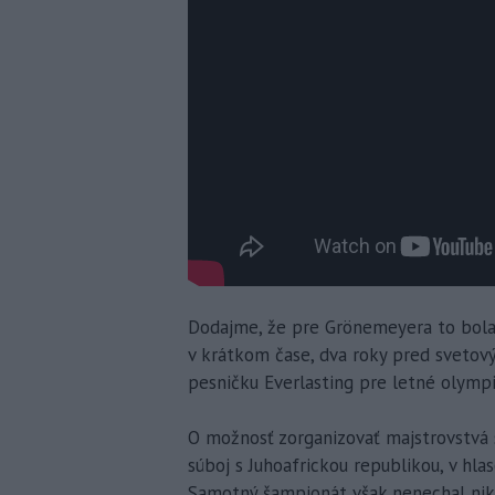
Dodajme, že pre Grönemeyera to bola
v krátkom čase, dva roky pred svet
pesničku Everlasting pre letné olympi
O možnosť zorganizovať majstrovstv
súboj s Juhoafrickou republikou, v hla
Samotný šampionát však nenechal ni