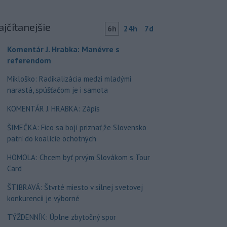
ajčítanejšie
6h
24h
7d
Komentár J. Hrabka: Manévre s
referendom
Mikloško: Radikalizácia medzi mladými
narastá, spúšťačom je i samota
KOMENTÁR J. HRABKA: Zápis
ŠIMEČKA: Fico sa bojí priznať,že Slovensko
patrí do koalície ochotných
HOMOLA: Chcem byť prvým Slovákom s Tour
Card
ŠTIBRAVÁ: Štvrté miesto v silnej svetovej
konkurencii je výborné
TÝŽDENNÍK: Úplne zbytočný spor