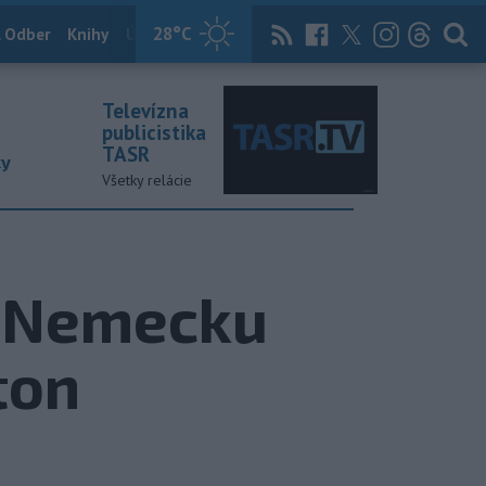
28
°C
 Odber
Knihy
Útulkovo
Magazín
News Now
Archív
TASR
Televízna
publicistika
TASR
ky
Všetky relácie
 Nemecku
ton