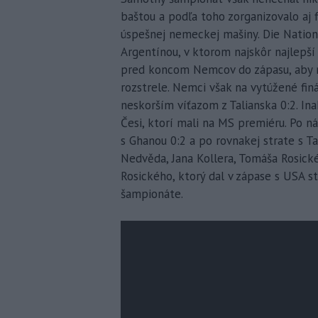
baštou a podľa toho zorganizovalo aj 
úspešnej nemeckej mašiny. Die Nationa
Argentínou, v ktorom najskôr najlepší 
pred koncom Nemcov do zápasu, aby 
rozstrele. Nemci však na vytúžené finá
neskorším víťazom z Talianska 0:2. In
Česi, ktorí mali na MS premiéru. Po n
s Ghanou 0:2 a po rovnakej strate s T
Nedvěda, Jana Kollera, Tomáša Rosick
Rosického, ktorý dal v zápase s USA st
šampionáte.