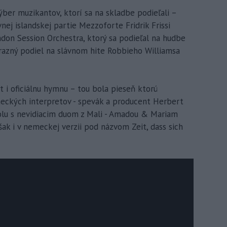
ýber muzikantov, ktorí sa na skladbe podieľali –
vnej islandskej partie Mezzoforte Fridrik Frissi
ondon Session Orchestra, ktorý sa podieľal na hudbe
azný podiel na slávnom hite Robbieho Williamsa
 i oficiálnu hymnu – tou bola pieseň ktorú
meckých interpretov - spevák a producent Herbert
olu s nevidiacim duom z Mali - Amadou & Mariam
šak i v nemeckej verzii pod názvom Zeit, dass sich