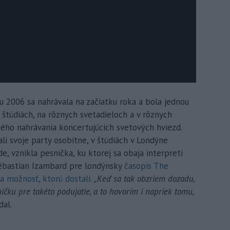
 2006 sa nahrávala na začiatku roka a bola jednou
h štúdiách, na rôznych svetadieloch a v rôznych
čného nahrávania koncertujúcich svetových hviezd.
ali svoje party osobitne, v štúdiách v Londýne
, vznikla pesnička, ku ktorej sa obaja interpreti
o Sébastian Izambard pre londýnsky
časopis The
a možnosť, ktorú dostali.
„Keď sa tak obzriem dozadu,
ičku pre takéto podujatie, a to hovorím i napriek tomu,
dal.