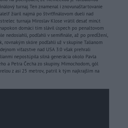
finálový turnaj. Ten znamenal i znovunaštartovanie
lelf žiaril najmä po štvrťfinálovom dueli nad
strelec turnaja Miroslav Klose vrátil desať minút
napokon domáci tím slávil úspech po penaltovom
le nedosiahli, podľahli v semifinále, až po predĺžení,
ak, rovnakým skóre podľahli už v skupine Talianom
ádejnom víťazstve nad USA 3:0 však prehrali
alianmi nepostúpila silná generácia okolo Pavla
ého a Petra Čecha zo skupiny. Mimochodom, gól
relou z asi 25 metrov, patril k tým najkrajším na