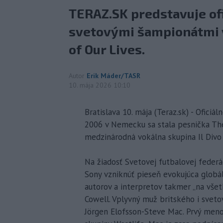
TERAZ.SK predstavuje ofi
svetovými šampionátmi v
of Our Lives.
Autor
Erik Máder/TASR
10. mája 2026 10:10
Bratislava 10. mája (Teraz.sk) - Oficiá
2006 v Nemecku sa stala pesnička The 
medzinárodná vokálna skupina Il Divo
Na žiadosť Svetovej futbalovej feder
Sony vzniknúť pieseň evokujúca globá
autorov a interpretov takmer „na všet
Cowell. Vplyvný muž britského i sveto
Jörgen Elofsson-Steve Mac. Prvý menov