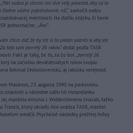
„Pán sudca je chcem len dve vety povedať. Aby sa to
m žiadne súdne pojednávanie, nič,“
zaskočil sudcu
pojednávacej miestnosti. Na ďalšiu otázku, či berie
TASR jednoznačne:
„Áno“
.
vám chcel dať, že by ste si to potom pozreli a aby ste
. Za toto som zavretý 26 rokov,“
dodal podľa TASR
osti. Fakt je taký, že to, za čo bol
„zavretý 26
ktorý na začiatku deväťdesiatych rokov svojou
lova šokoval československú, aj rakúsku verejnosť.
šom Masárom, 23. augusta 1990 na parkovisku
u znásilnili a následne zaškrtili Holanďanku
ej manžela Antonia J. Widdershovena zviazali, ťažko
du Tranzit, ktorý ukradli. Ako uvádza TASR, manžel
chateľom svedčil. Psychické následky prežitej hrôzy