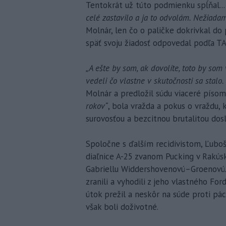
Tentokrát už túto podmienku spĺňal...
celé zastavilo a ja to odvolám. Nežiada
Molnár, len čo o paličke dokrivkal do 
späť svoju žiadosť odpovedal podľa 
„A ešte by som, ak dovolíte, toto by som 
vedeli čo vlastne v skutočnosti sa stalo
Molnár a predložil súdu viaceré písomn
rokov“
, bola vražda a pokus o vraždu, 
surovosťou a bezcitnou brutalitou dos
Spoločne s ďalším recidivistom, Ľubo
diaľnice A-25 zvanom Pucking v Rakúsk
Gabriellu Widdershovenovú–Groenovú. J
zranili a vyhodili z jeho vlastného For
útok prežil a neskôr na súde proti pá
však boli doživotné.