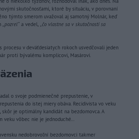
 o niekoľko týždňov, rozhodoval inak, ako dnes. Na
ovými skutočnosťami, ktoré by situáciu, v porovnaní
žno týmto smerom uvažoval aj samotný Molnár, keď
h
„pozrel“
a vedel,
„čo vlastne sa v skutočnosti sa
s procesu v deväťdesiatych rokoch usvedčovali jeden
ár proti bývalému komplicovi, Masárovi.
väzenia
iadal o svoje podmienečné prepustenie, v
pustenia do istej miery obáva. Recidivista vo veku
, skôr je optimálny kandidát na bezdomovca. A
m veku vôbec nie je jednoduché...
Slovensku nedobrovoľní bezdomovci takmer