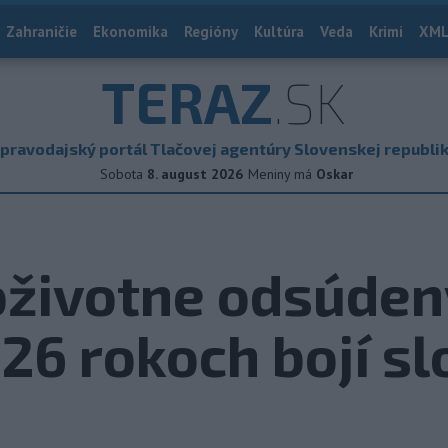
Zahraničie
Ekonomika
Regióny
Kultúra
Veda
Krimi
XML
TERAZ
.SK
pravodajský portál Tlačovej agentúry Slovenskej republi
Sobota
8. august 2026
Meniny má
Oskar
oživotne odsúden
 26 rokoch bojí s