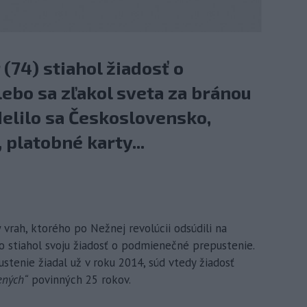
(74) stiahol žiadosť o
lebo sa zľakol sveta za bránou
elilo sa Československo,
 platobné karty...
ý vrah, ktorého po Nežnej revolúcii odsúdili na
vo stiahol svoju žiadosť o podmienečné prepustenie.
stenie žiadal už v roku 2014, súd vtedy žiadosť
ených“
povinných 25 rokov.