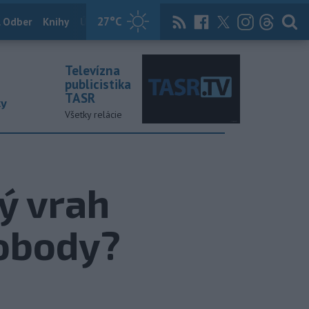
27
°C
 Odber
Knihy
Útulkovo
Magazín
News Now
Archív
TASR
Televízna
publicistika
TASR
ky
Všetky relácie
ý vrah
lobody?