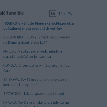
ajčítanejšie
6h
24h
7d
HRABKO o výhode Majerského:Mazurek a
Laššáková majú rovnakých voličov
ULICAMI BRATISLAVY: Zmestí sa do koruny
na Dóme trabant alebo koč?
Mikloško: Radikalizácia medzi mladými
narastá, spúšťačom je i samota
HOMOLA: Chcem byť prvým Slovákom s Tour
Card
ŠTIBRAVÁ: Štvrté miesto v silnej svetovej
konkurencii je výborné
TYŽDENNÍK: Tak sa správa dobrý sused
HRABKO: Návšteva čínskeho prezidenta na