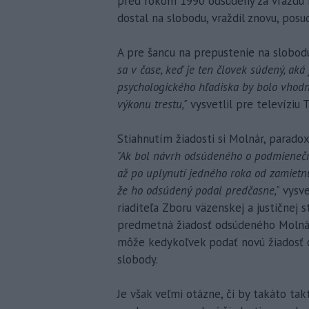
pred rokom 1990 odsúdený za vraždu n
dostal na slobodu, vraždil znovu, posu
A pre šancu na prepustenie na slobod
sa v čase, keď je ten človek súdený, aká
psychologického hľadiska by bolo vhodn
výkonu trestu,"
vysvetlil pre televíziu
Stiahnutím žiadosti si Molnár, parado
"Ak bol návrh odsúdeného o podmienečn
až po uplynutí jedného roka od zamietnu
že ho odsúdený podal predčasne,"
vysve
riaditeľa Zboru väzenskej a justičnej 
predmetná žiadosť odsúdeného Molnára
môže kedykoľvek podať novú žiadosť 
slobody.
Je však veľmi otázne, či by takáto tak