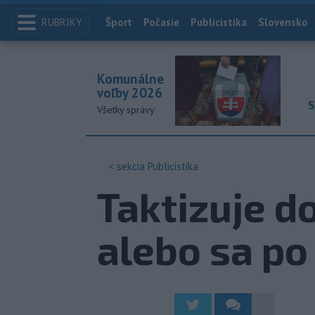
RUBRIKY
Index
Šport
Počasie
Publicistika
Slovensko
Komunálne
voľby 2026
S
Všetky správy
< sekcia
Publicistika
Taktizuje d
alebo sa po