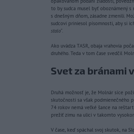
opakovanom podaní žiadosti, povedzme
to by sudca musel byť oboznámený s n
s dnešným dňom, zásadne zmenili. Mo
sudcovi priniesol písomnosti, aby si ic
stalo“
.
Ako uvádza TASR, obaja vrahovia poča
druhého. Teda v tom čase svedčil Moln
Svet za bránami 
Druhá možnosť je, že Molnár síce pož
skutočnosti sa však podmienečného pre
74 rokov nemá veľké šance na reštart
prežiť zimu na ulici v takomto vysoko
V čase, keď spáchal svoj skutok, na 