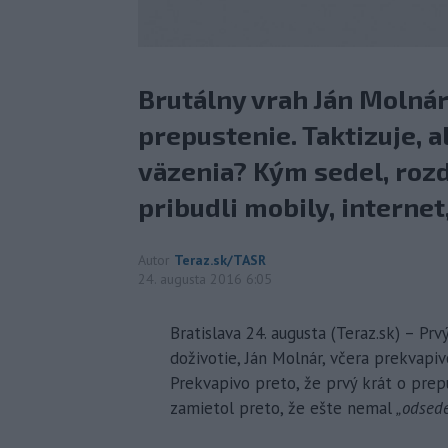
Brutálny vrah Ján Molnár 
prepustenie. Taktizuje, a
väzenia? Kým sedel, rozd
pribudli mobily, internet,
Autor
Teraz.sk/TASR
24. augusta 2016 6:05
Bratislava 24. augusta (Teraz.sk) – Prv
doživotie, Ján Molnár, včera prekvapi
Prekvapivo preto, že prvý krát o prepu
zamietol preto, že ešte nemal
„odsed