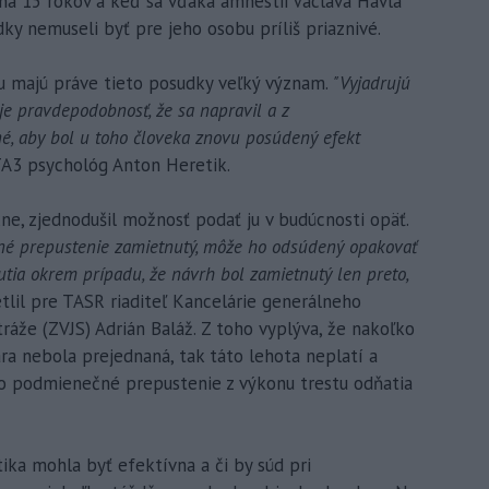
a 15 rokov a keď sa vďaka amnestii Václava Havla
dky nemuseli byť pre jeho osobu príliš priaznivé.
u majú práve tieto posudky veľký význam.
"Vyjadrujú
 je pravdepodobnosť, že sa napravil a z
é, aby bol u toho človeka znovu posúdený efekt
 TA3 psychológ Anton Heretik.
xne, zjednodušil možnosť podať ju v budúcnosti opäť.
é prepustenie zamietnutý, môže ho odsúdený opakovať
tia okrem prípadu, že návrh bol zamietnutý len preto,
tlil pre TASR riaditeľ Kancelárie generálneho
stráže (ZVJS) Adrián Baláž. Z toho vyplýva, že nakoľko
 nebola prejednaná, tak táto lehota neplatí a
o podmienečné prepustenie z výkonu trestu odňatia
tika mohla byť efektívna a či by súd pri