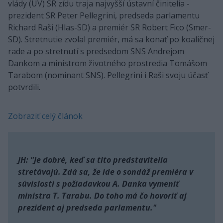
vlády (ÚV) SR zídu traja najvyšší ústavní činitelia -
prezident SR Peter Pellegrini, predseda parlamentu
Richard Raši (Hlas-SD) a premiér SR Robert Fico (Smer-
SD). Stretnutie zvolal premiér, má sa konať po koaličnej
rade a po stretnutí s predsedom SNS Andrejom
Dankom a ministrom životného prostredia Tomášom
Tarabom (nominant SNS). Pellegrini i Raši svoju účasť
potvrdili.
Zobraziť celý článok
JH: "Je dobré, keď sa títo predstavitelia
stretávajú. Zdá sa, že ide o sondáž premiéra v
súvislosti s požiadavkou A. Danka vymeniť
ministra T. Tarabu. Do toho má čo hovoriť aj
prezident aj predseda parlamentu."