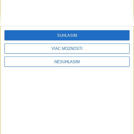
pre deti
6
Očovská folklórna hruda tradične privítala domáce
folklórne kolektívy
7
V časti Košice-Krásna otvorili park pomenovaný po
SÚHLASÍM
kňazovi Semivanovi
VIAC MOŽNOSTÍ
Najnovšie správy na Teraz.sk
NESÚHLASÍM
Vyhlásenia
Priame prenosy z Národnej rady SR
Politika na sociálnych sieťach
Zobraziť viac
Info