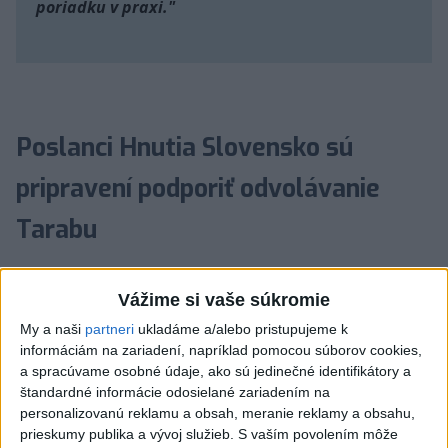
poriadku v praxi."
Poslanci Hnutia Slovensko sú
pripravení podporiť odvolávanie
Tarabu
Šéf SNS Andrej Danko má teraz podľa Jakaba možnosť
Vážime si vaše súkromie
ukázať, ako to myslí s kritickými vyjadreniami na adresu
vlády i Tarabu.
My a naši
partneri
ukladáme a/alebo pristupujeme k
informáciám na zariadení, napríklad pomocou súborov cookies,
a spracúvame osobné údaje, ako sú jedinečné identifikátory a
Bratislava 24. mája (TASR) - Poslanci Národnej rady
štandardné informácie odosielané zariadením na
(NR) SR za klub Hnutia Slovensko a strany Za ľudí sú
personalizovanú reklamu a obsah, meranie reklamy a obsahu,
pripravení dodať podpisy na zvolanie mimoriadnej
prieskumy publika a vývoj služieb.
S vaším povolením môže