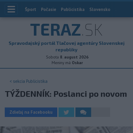
Index
Šport
Počasie
Publicistika
Slovensko
Zahranič
TERAZ
.SK
Spravodajský portál Tlačovej agentúry Slovenskej
republiky
Sobota
8. august 2026
Meniny má
Oskar
< sekcia
Publicistika
TÝŽDENNÍK: Poslanci po novom
Zdieľaj na Facebooku