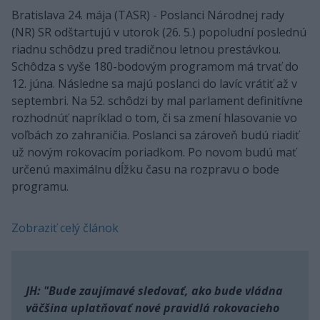
Bratislava 24. mája (TASR) - Poslanci Národnej rady
(NR) SR odštartujú v utorok (26. 5.) popoludní poslednú
riadnu schôdzu pred tradičnou letnou prestávkou.
Schôdza s vyše 180-bodovým programom má trvať do
12. júna. Následne sa majú poslanci do lavíc vrátiť až v
septembri. Na 52. schôdzi by mal parlament definitívne
rozhodnúť napríklad o tom, či sa zmení hlasovanie vo
voľbách zo zahraničia. Poslanci sa zároveň budú riadiť
už novým rokovacím poriadkom. Po novom budú mať
určenú maximálnu dĺžku času na rozpravu o bode
programu.
Zobraziť celý článok
JH: "Bude zaujímavé sledovať, ako bude vládna
väčšina uplatňovať nové pravidlá rokovacieho