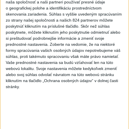
schôdze, na ktorej by sa odvolával minister životného
naša spoločnosť a naši partneri používať presné údaje
prostredia Tomáš Taraba (nominant SNS). Na nedeľnej
o geografickej polohe a identifikáciu prostredníctvom
tlačovej konferencii to uviedol poslanec hnutia Július
skenovania zariadenia. Súhlas s vyššie uvedeným spracúvaním
zo strany našej spoločnosti a našich 824 partnerov môžete
Jakab.
poskytnúť kliknutím na príslušné tlačidlo. Skôr než súhlas
poskytnete, môžete kliknutím jeho poskytnutie odmietnuť alebo
Zobraziť celý článok
si preštudovať podrobnejšie informácie a zmeniť svoje
prednostné nastavenia.
Zoberte na vedomie, že na niektoré
formy spracúvania vašich osobných údajov nepotrebujeme váš
súhlas, proti takémuto spracovaniu však máte právo namietať.
Vaše prednostné nastavenia sa budú vzťahovať len na túto
JH: "Môžu byť pripravení, ale iniciovať odvolanie
webovú lokalitu. Svoje nastavenia môžete kedykoľvek zmeniť
nechcú a nebudú."
alebo svoj súhlas odvolať návratom na túto webovú stránku
kliknutím na tlačidlo „Ochrana osobných údajov“ v dolnej časti
stránky.
PS predložilo návrh na ochranu
pred rodovo podmieneným