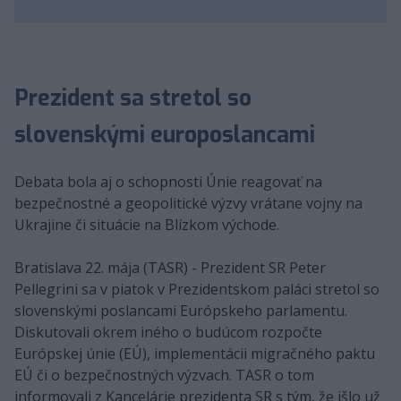
Prezident sa stretol so
slovenskými europoslancami
Debata bola aj o schopnosti Únie reagovať na
bezpečnostné a geopolitické výzvy vrátane vojny na
Ukrajine či situácie na Blízkom východe.
Bratislava 22. mája (TASR) - Prezident SR Peter
Pellegrini sa v piatok v Prezidentskom paláci stretol so
slovenskými poslancami Európskeho parlamentu.
Diskutovali okrem iného o budúcom rozpočte
Európskej únie (EÚ), implementácii migračného paktu
EÚ či o bezpečnostných výzvach. TASR o tom
informovali z Kancelárie prezidenta SR s tým, že išlo už