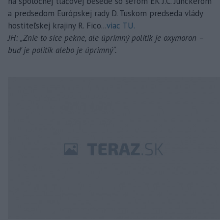
na spoločnej tlačovej besede so šéfom EK J.C. Junckerom
a predsedom Európskej rady D. Tuskom predseda vlády
hostiteľskej krajiny R. Fico...
viac TU.
JH: „Znie to síce pekne, ale úprimný politik je oxymoron –
buď je politik alebo je úprimný“.