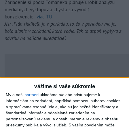
Zariadenie si podľa Tománeka plánuje urobiť analýzu
mediálnych výstupov a chystá sa vyvodiť
konzekvencie...
viac TU.
JH: „Plán riaditeľa je v poriadku, to, čo v poriadku nie je,
bolo dianie v zariadení, ktoré vedie. Tak to aspoň vyplýva z
návrhu na odňatie akreditácie“.
Vážime si vaše súkromie
My a naši
partneri
ukladáme a/alebo pristupujeme k
informáciám na zariadení, napríklad pomocou súborov cookies,
a spracúvame osobné údaje, ako sú jedinečné identifikátory a
štandardné informácie odosielané zariadením na
personalizovanú reklamu a obsah, meranie reklamy a obsahu,
prieskumy publika a vývoj služieb.
S vaším povolením môže