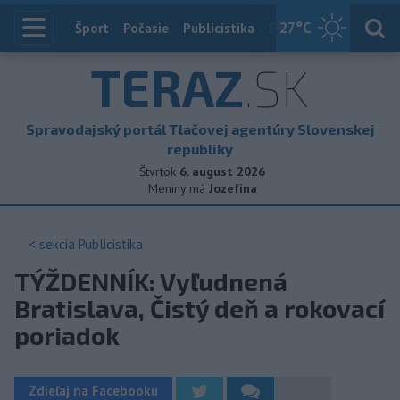
27
°C
Index
Šport
Počasie
Publicistika
Slovensko
Zahranič
TERAZ
.SK
Spravodajský portál Tlačovej agentúry Slovenskej
republiky
Štvrtok
6. august 2026
Meniny má
Jozefína
< sekcia
Publicistika
TÝŽDENNÍK: Vyľudnená
Bratislava, Čistý deň a rokovací
poriadok
Zdieľaj na Facebooku