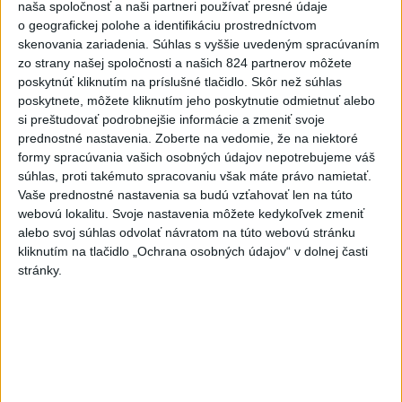
naša spoločnosť a naši partneri používať presné údaje
o geografickej polohe a identifikáciu prostredníctvom
Na snímke resocializačné zariadenie Čistý deň v Galante 13.
skenovania zariadenia. Súhlas s vyššie uvedeným spracúvaním
zo strany našej spoločnosti a našich 824 partnerov môžete
septembra 2016.
poskytnúť kliknutím na príslušné tlačidlo. Skôr než súhlas
Foto: TASR/Henrich Mišovič
poskytnete, môžete kliknutím jeho poskytnutie odmietnuť alebo
si preštudovať podrobnejšie informácie a zmeniť svoje
prednostné nastavenia.
Zoberte na vedomie, že na niektoré
formy spracúvania vašich osobných údajov nepotrebujeme váš
Číž: Zmeniť rokovací
súhlas, proti takémuto spracovaniu však máte právo namietať.
Vaše prednostné nastavenia sa budú vzťahovať len na túto
poriadok treba iba kvôli
webovú lokalitu. Svoje nastavenia môžete kedykoľvek zmeniť
alebo svoj súhlas odvolať návratom na túto webovú stránku
niektorým jedincom
kliknutím na tlačidlo „Ochrana osobných údajov“ v dolnej časti
stránky.
Číž odmietol vyhlásenia opozície, že novela je
náhubkom pre opozíciu. „Už v súčasnosti máme platný
paragraf, v ktorom je napísané, že plénum sa môže
uzniesť na dĺžke rečníckeho času s tým, že to nemôže