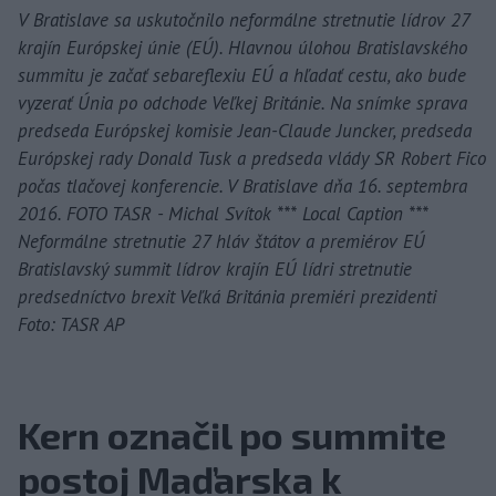
V Bratislave sa uskutočnilo neformálne stretnutie lídrov 27
krajín Európskej únie (EÚ). Hlavnou úlohou Bratislavského
summitu je začať sebareflexiu EÚ a hľadať cestu, ako bude
vyzerať Únia po odchode Veľkej Británie. Na snímke sprava
predseda Európskej komisie Jean-Claude Juncker, predseda
Európskej rady Donald Tusk a predseda vlády SR Robert Fico
počas tlačovej konferencie. V Bratislave dňa 16. septembra
2016. FOTO TASR - Michal Svítok *** Local Caption ***
Neformálne stretnutie 27 hláv štátov a premiérov EÚ
Bratislavský summit lídrov krajín EÚ lídri stretnutie
predsedníctvo brexit Veľká Británia premiéri prezidenti
Foto: TASR AP
Kern označil po summite
postoj Maďarska k