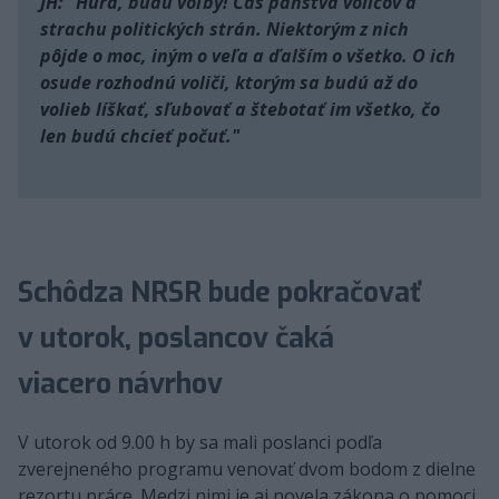
JH: "Hurá, budú voľby! Čas panstva voličov a
strachu politických strán. Niektorým z nich
pôjde o moc, iným o veľa a ďalším o všetko. O ich
osude rozhodnú voliči, ktorým sa budú až do
volieb líškať, sľubovať a štebotať im všetko, čo
len budú chcieť počuť."
Schôdza NRSR bude pokračovať
v utorok, poslancov čaká
viacero návrhov
V utorok od 9.00 h by sa mali poslanci podľa
zverejneného programu venovať dvom bodom z dielne
rezortu práce. Medzi nimi je aj novela zákona o pomoci