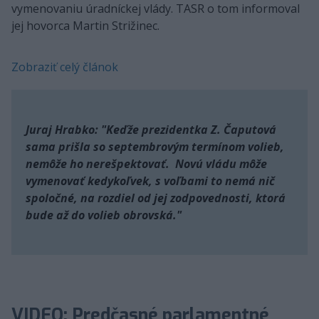
vymenovaniu úradníckej vlády. TASR o tom informoval
jej hovorca Martin Strižinec.
Zobraziť celý článok
Juraj Hrabko: "Keďže prezidentka Z. Čaputová
sama prišla so septembrovým termínom volieb,
nemôže ho nerešpektovať. Novú vládu môže
vymenovať kedykoľvek, s voľbami to nemá nič
spoločné, na rozdiel od jej zodpovednosti, ktorá
bude až do volieb obrovská."
VIDEO: Predčasné parlamentné