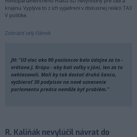
mimoparlamentného Hlasu-SD nevýhodný pre ľudí a
krajinu. Vyplýva to z ich vyjadrení v diskusnej relácii TA3
V politike.
Zobraziť celý článok
JH: "Už viac ako 90 poslancov bolo údajne za to -
vrátane J. Krúpu - aby boli voľby v júni, len za to
nehlasovali. Mali by tak dostať druhú šancu,
vyzbierať 30 podpisov na nové uznesenie
parlamentu predsa nemôže byť problém."
R. Kaliňák nevylúčil návrat do