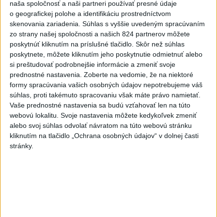
naša spoločnosť a naši partneri používať presné údaje
o geografickej polohe a identifikáciu prostredníctvom
JH: "Nezákonné obvinenia má riešiť súd, nie
skenovania zariadenia. Súhlas s vyššie uvedeným spracúvaním
parlament. Parlament - a nie súd - rieši to, či
zo strany našej spoločnosti a našich 824 partnerov môžete
poslanca zbaví imunity alebo nie. Inými slovami,
poskytnúť kliknutím na príslušné tlačidlo. Skôr než súhlas
je lepšie sedieť v parlamente ako vo väzbe a R.
poskytnete, môžete kliknutím jeho poskytnutie odmietnuť alebo
Kaliňák to dokáže porovnať, keďže už sedel tam
si preštudovať podrobnejšie informácie a zmeniť svoje
prednostné nastavenia.
Zoberte na vedomie, že na niektoré
aj tam."
formy spracúvania vašich osobných údajov nepotrebujeme váš
súhlas, proti takémuto spracovaniu však máte právo namietať.
Vaše prednostné nastavenia sa budú vzťahovať len na túto
webovú lokalitu. Svoje nastavenia môžete kedykoľvek zmeniť
alebo svoj súhlas odvolať návratom na túto webovú stránku
kliknutím na tlačidlo „Ochrana osobných údajov“ v dolnej časti
KDH ďalej rokuje s E. Hegerom
stránky.
o spolupráci
Matovič v uplynulom týždni reagoval, že sa mu ponuka
pre Hegera od KDH zdá nedôstojná, keďže ide o
mimoparlamentný subjekt.