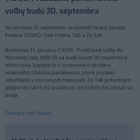
voľby budú 30. septembra
Na termíne 30. september sa dohodli strany bývalej
koalície OĽANO, Sme rodina, SaS a Za ľudí.
Bratislava 31. januára (TASR) - Predčasné voľby do
Národnej rady (NR) SR sa budú konať 30. septembra
tohto roka. Vyplýva to z uznesenia o skrátení
volebného obdobia parlamentu, ktoré poslanci
odsúhlasili v utorkovom hlasovaní. Zo 148 prítomných
podporilo návrh 92 poslancov, proti bolo 54, zdržali sa
dvaja.
Zobraziť celý článok