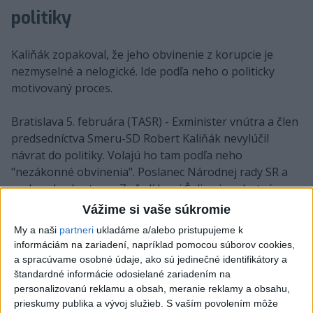
politiky
Kaliňák zopakoval, že jeho obvinenie z korupcie je
nezmyselné a nelogické. Ide podľa neho o politicky
motivovaný proces.
Bratislava 5. februára (TASR) - Exminister vnútra a člen
predsedníctva Smeru-SD Robert Kaliňák nevylúčil
návrat do politiky. Volajú ho tam podľa neho
"nezákonné obvinenia". Poslanec Národnej rady SR a
podpredseda strany Za ľudí Juraj Šeliga je ochotný
rokovať o spolupráci s expremiérom Mikulášom
Vážime si vaše súkromie
Dzurindom, ak to pomôže poraziť Smer-SD. Vyplýva to
My a naši
partneri
ukladáme a/alebo pristupujeme k
z ich vyjadrení v diskusnej relácii TV Markíza Na telo.
informáciám na zariadení, napríklad pomocou súborov cookies,
a spracúvame osobné údaje, ako sú jedinečné identifikátory a
štandardné informácie odosielané zariadením na
Zobraziť celý článok
personalizovanú reklamu a obsah, meranie reklamy a obsahu,
prieskumy publika a vývoj služieb.
S vaším povolením môže