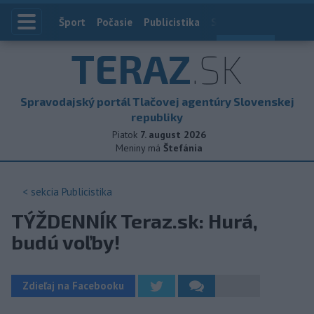
Index
Šport
Počasie
Publicistika
Slovensko
Zahranič
TERAZ
.SK
30
°C
Spravodajský portál Tlačovej agentúry Slovenskej
republiky
Piatok
7. august 2026
Meniny má
Štefánia
< sekcia
Publicistika
TÝŽDENNÍK Teraz.sk: Hurá,
budú voľby!
Zdieľaj na Facebooku