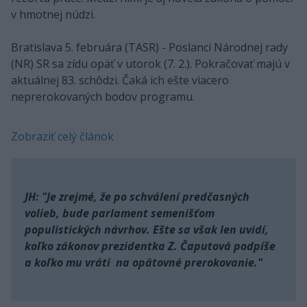
v hmotnej núdzi.
Bratislava 5. februára (TASR) - Poslanci Národnej rady
(NR) SR sa zídu opäť v utorok (7. 2.). Pokračovať majú v
aktuálnej 83. schôdzi. Čaká ich ešte viacero
neprerokovaných bodov programu.
Zobraziť celý článok
JH: "Je zrejmé, že po schválení predčasných
volieb, bude parlament semenišťom
populistických návrhov. Ešte sa však len uvidí,
koľko zákonov prezidentka Z. Čaputová podpíše
a koľko mu vráti na opätovné prerokovanie."