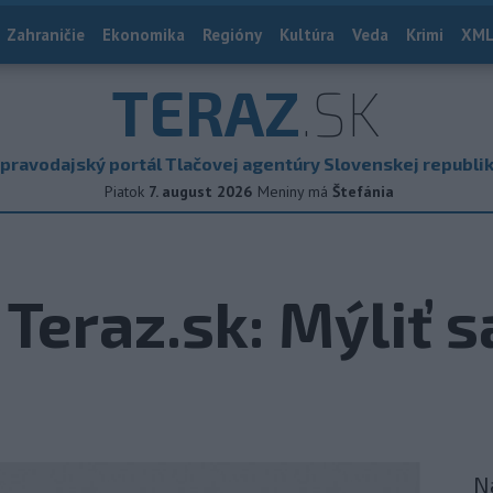
Zahraničie
Ekonomika
Regióny
Kultúra
Veda
Krimi
XML
TERAZ
.SK
pravodajský portál Tlačovej agentúry Slovenskej republi
Piatok
7. august 2026
Meniny má
Štefánia
eraz.sk: Mýliť sa
N