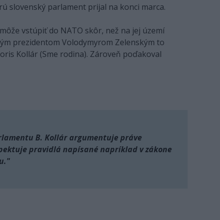
ú slovenský parlament prijal na konci marca.
nemôže vstúpiť do NATO skôr, než na jej území
nským prezidentom Volodymyrom Zelenským to
oris Kollár (Sme rodina). Zároveň poďakoval
arlamentu B. Kollár argumentuje práve
pektuje pravidlá napísané napríklad v zákone
u."