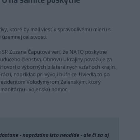
ATO na samite poskytne
ívy, ktoré by mali viesť k spravodlivému mieru s
 územnej celistvosti.
tka SR Zuzana Čaputová verí, že NATO poskytne
 budúceho členstva. Obnovu Ukrajiny považuje za
. Hovorí o výborných bilaterálnych vzťahoch krajín.
ácu, napríklad pri vývoji húfnice. Uviedla to po
prezidentom Volodymyrom Zelenským, ktorý
manitárnu i vojenskú pomoc.
dostane - naprázdno isto neodíde - ale či sa aj