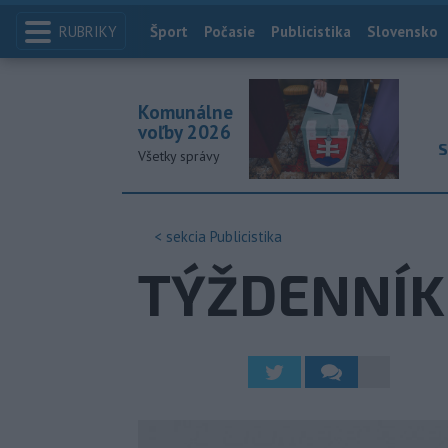
RUBRIKY
Index
Šport
Počasie
Publicistika
Slovensko
Komunálne
voľby 2026
S
Všetky správy
< sekcia
Publicistika
TÝŽDENNÍK T