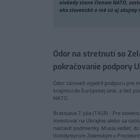
niekedy stane členom NATO, zosta
ako slovenská a iné sú aj záujmy 
Ódor na stretnutí so Ze
pokračovanie podpory U
Ódor zároveň vyjadril podporu pre in
krajinou do Európskej únie, a tiež po
NATO.
Bratislava 7. júla (TASR) - Pre slove
investovať na Ukrajine alebo sa spolu
nastaviť podmienky. Musia vedieť, do
Volodymyrom Zelenským v Prezidentsk