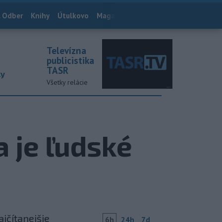
 Odber
Knihy
Útulkovo
Magazín
News Now
Archív
TASR
Televízna
publicistika
TASR
ky
Všetky relácie
 je ľudské
ajčítanejšie
6h
24h
7d