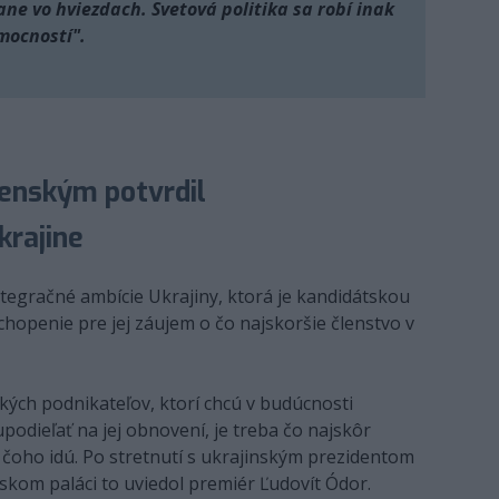
ne vo hviezdach. Svetová politika sa robí inak
mocností".
lenským potvrdil
krajine
tegračné ambície Ukrajiny, ktorá je kandidátskou
chopenie pre jej záujem o čo najskoršie členstvo v
nských podnikateľov, ktorí chcú v budúcnosti
podieľať na jej obnovení, je treba čo najskôr
 čoho idú. Po stretnutí s ukrajinským prezidentom
om paláci to uviedol premiér Ľudovít Ódor.