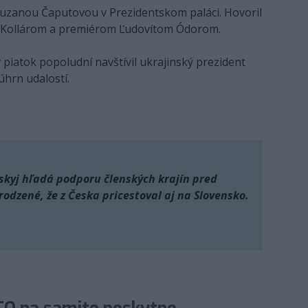
 Zuzanou Čaputovou v Prezidentskom paláci. Hovoril
 Kollárom a premiérom Ľudovítom Ódorom.
v piatok popoludní navštívil ukrajinský prezident
úhrn udalostí.
nskyj hľadá podporu členských krajín pred
odzené, že z Česka pricestoval aj na Slovensko.