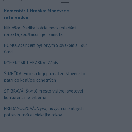
Komentár J. Hrabka: Manévre s
referendom
Mikloško: Radikalizácia medzi mladými
narastá, spúšťačom je i samota
HOMOLA: Chcem byť prvým Slovákom s Tour
Card
KOMENTÁR J. HRABKA: Zápis
ŠIMEČKA: Fico sa bojí priznať,že Slovensko
patrí do koalície ochotných
ŠTIBRAVÁ: Štvrté miesto v silnej svetovej
konkurencii je výborné
PREDANÓCYOVÁ: Vývoj nových unikátnych
potravín trvá aj niekoľko rokov