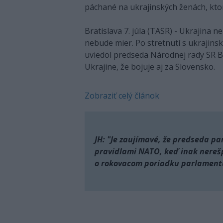
páchané na ukrajinských ženách, ktor
Bratislava 7. júla (TASR) - Ukrajina 
nebude mier. Po stretnutí s ukraji
uviedol predseda Národnej rady SR B
Ukrajine, že bojuje aj za Slovensko.
Zobraziť celý článok
JH: "Je zaujímavé, že predseda p
pravidlami NATO, keď inak nereš
o rokovacom poriadku parlament