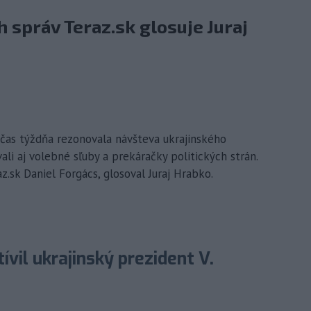
 správ Teraz.sk glosuje Juraj
Počas týždňa rezonovala návšteva ukrajinského
li aj volebné sľuby a prekáračky politických strán.
z.sk Daniel Forgács, glosoval Juraj Hrabko.
vil ukrajinský prezident V.