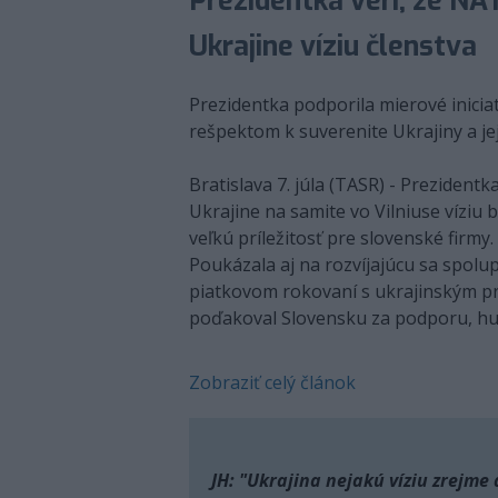
Prezidentka verí, že N
Ukrajine víziu členstva
Prezidentka podporila mierové iniciat
rešpektom k suverenite Ukrajiny a jej
Bratislava 7. júla (TASR) - Preziden
Ukrajine na samite vo Vilniuse víziu
veľkú príležitosť pre slovenské firmy
Poukázala aj na rozvíjajúcu sa spolupr
piatkovom rokovaní s ukrajinským 
poďakoval Slovensku za podporu, hu
Zobraziť celý článok
JH: "Ukrajina nejakú víziu zrejme 