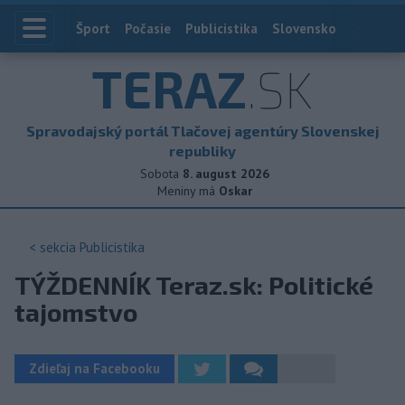
Index
Šport
Počasie
Publicistika
Slovensko
Zahranič
TERAZ
.SK
Spravodajský portál Tlačovej agentúry Slovenskej
republiky
Sobota
8. august 2026
Meniny má
Oskar
< sekcia
Publicistika
TÝŽDENNÍK Teraz.sk: Politické
tajomstvo
Zdieľaj na Facebooku