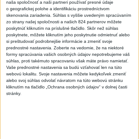
Bratislava 8. septembra (TASR) - Je evidentné, že
naša spoločnosť a naši partneri používať presné údaje
o geografickej polohe a identifikáciu prostredníctvom
poslanci Národnej rady (NR) SR nemajú záujem riešiť
skenovania zariadenia. Súhlas s vyššie uvedeným spracúvaním
migráciu. Vládna novela zákona o pobyte cudzincov nič
zo strany našej spoločnosti a našich 824 partnerov môžete
nevyrieši. Skonštatoval to predseda opozičného
poskytnúť kliknutím na príslušné tlačidlo. Skôr než súhlas
Smeru-SD Robert Fico po tom, ako sa nepodarilo
poskytnete, môžete kliknutím jeho poskytnutie odmietnuť alebo
otvoriť mimoriadnu schôdzu, ktorú k migrácii iniciovala
si preštudovať podrobnejšie informácie a zmeniť svoje
jeho strana. Poukázal na nechránené slovenské
prednostné nastavenia.
Zoberte na vedomie, že na niektoré
hranice a upozornil na možné zhoršovanie sa situácie.
formy spracúvania vašich osobných údajov nepotrebujeme váš
súhlas, proti takémuto spracovaniu však máte právo namietať.
Vaše prednostné nastavenia sa budú vzťahovať len na túto
Zobraziť celý článok
webovú lokalitu. Svoje nastavenia môžete kedykoľvek zmeniť
alebo svoj súhlas odvolať návratom na túto webovú stránku
kliknutím na tlačidlo „Ochrana osobných údajov“ v dolnej časti
stránky.
JH: "R. Fico a spol. predkladali návrh na zvolanie
schôdze práve preto, lebo vedeli, že parlament
nemôže byť a ani nebude uznášaniaschopný. Aj
to je spôsob vábenia voličov, navyše veľmi ľahký
aj veľmi lacný."