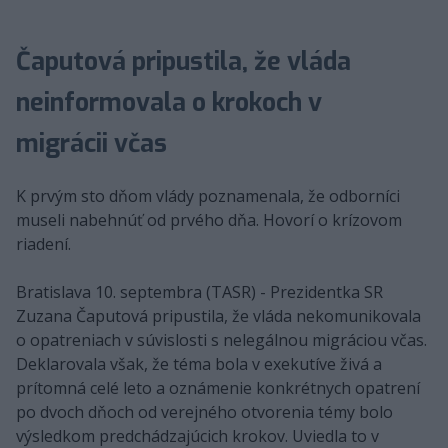
Čaputová pripustila, že vláda
neinformovala o krokoch v
migrácii včas
K prvým sto dňom vlády poznamenala, že odborníci
museli nabehnúť od prvého dňa. Hovorí o krízovom
riadení.
Bratislava 10. septembra (TASR) - Prezidentka SR
Zuzana Čaputová pripustila, že vláda nekomunikovala
o opatreniach v súvislosti s nelegálnou migráciou včas.
Deklarovala však, že téma bola v exekutíve živá a
prítomná celé leto a oznámenie konkrétnych opatrení
po dvoch dňoch od verejného otvorenia témy bolo
výsledkom predchádzajúcich krokov. Uviedla to v