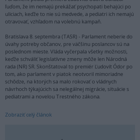
ľuďom, že im nemajú prekážať psychopati behajúci po
uliciach, keďže to nie sú medvede, a pediatri ich nemajú
otravovať, vzhľadom na volebnú kampaň.
Bratislava 8. septembra (TASR) - Parlament neberie do
úvahy potreby občanov, pre väčšinu poslancov sú na
poslednom mieste. Vláda vyčerpala všetky možnosti,
keďže schváliť legislatívne zmeny môže len Národná
rada (NR) SR. Skonštatoval to premiér Ľudovít Ódor po
tom, ako parlament v piatok neotvoril mimoriadne
schôdze, na ktorých sa malo rokovať o vládnych
návrhoch týkajúcich sa nelegálnej migrácie, situácie s
pediatrami a novelou Trestného zákona.
Zobraziť celý článok