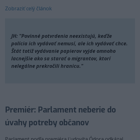
Zobraziť celý článok
JH: "Povinné potvrdenia neexistujú, keďže
polícia ich vydávať nemusí, ale ich vydávať chce.
Štát totiž vydávanie papierov vyjde omnoho
lacnejšie ako sa starať o migrantov, ktorí
nelegálne prekročili hranicu."
Premiér: Parlament neberie do
úvahy potreby občanov
Parlament podľa premiéra Ľudovíta Ódora odkázal