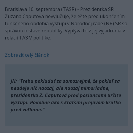
Bratislava 10. septembra (TASR) - Prezidentka SR
Zuzana Čaputová nevylučuje, že ešte pred ukončením
funkčného obdobia vystúpi v Národnej rade (NR) SR so
správou o stave republiky. Vyplýva to z jej vyjadrenia v
relácii TA3 V politike.
Zobraziť celý článok
JH: "Treba pokladať za samozrejmé, že pokiaľ sa
neudeje nič naozaj, ale naozaj mimoriadne,
prezidentka Z. Čaputová pred poslancami určite
vystúpi. Podobne ako s kratším prejavom krátko
pred voľbami."