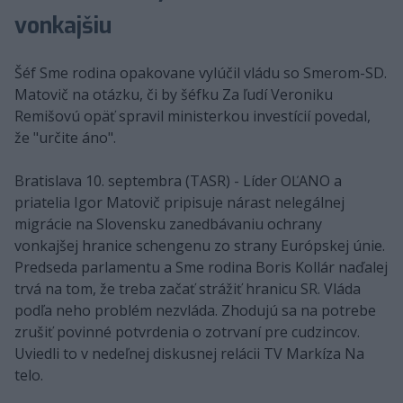
vonkajšiu
Šéf Sme rodina opakovane vylúčil vládu so Smerom-SD.
Matovič na otázku, či by šéfku Za ľudí Veroniku
Remišovú opäť spravil ministerkou investícií povedal,
že "určite áno".
Bratislava 10. septembra (TASR) - Líder OĽANO a
priatelia Igor Matovič pripisuje nárast nelegálnej
migrácie na Slovensku zanedbávaniu ochrany
vonkajšej hranice schengenu zo strany Európskej únie.
Predseda parlamentu a Sme rodina Boris Kollár naďalej
trvá na tom, že treba začať strážiť hranicu SR. Vláda
podľa neho problém nezvláda. Zhodujú sa na potrebe
zrušiť povinné potvrdenia o zotrvaní pre cudzincov.
Uviedli to v nedeľnej diskusnej relácii TV Markíza Na
telo.