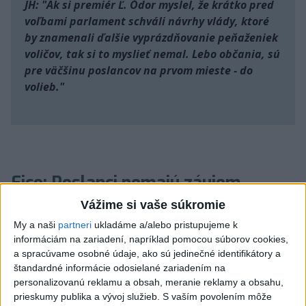
JH: "Ak si premiér Ľ. Ódor myslel, že krátko pred
voľbami parlament schváli návrhy vlády, ktoré
by znamenali ďalšie vyprázdňovanie peňaženiek
voličov, tak si to myslieť nemal. Lebo občania, sú
pre väčšinu poslancov na prvom mieste - do
volieb."
Fico: Poslanci nemajú záujem
Vážime si vaše súkromie
riešiť migráciu
My a naši
partneri
ukladáme a/alebo pristupujeme k
informáciám na zariadení, napríklad pomocou súborov cookies,
Šéf Smeru-SD predpokladá, že poslanci sa ešte pokúsia
a spracúvame osobné údaje, ako sú jedinečné identifikátory a
otvoriť mimoriadnu schôdzu k vládnej novele týkajúcej
štandardné informácie odosielané zariadením na
sa migrácie.
personalizovanú reklamu a obsah, meranie reklamy a obsahu,
prieskumy publika a vývoj služieb.
S vaším povolením môže