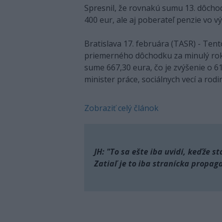
Spresnil, že rovnakú sumu 13. dôcho
400 eur, ale aj poberateľ penzie vo v
Bratislava 17. februára (TASR) - Ten
priemerného dôchodku za minulý rok
sume 667,30 eura, čo je zvýšenie o 61
minister práce, sociálnych vecí a rod
Zobraziť celý článok
JH: "To sa ešte iba uvidí, keďže st
Zatiaľ je to iba stranícka propag