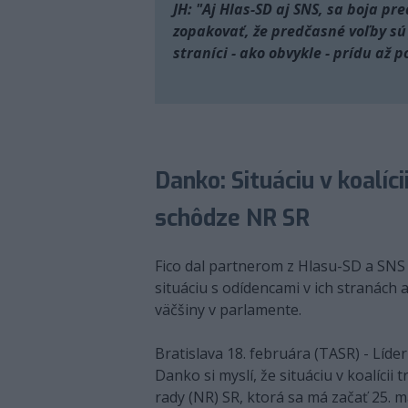
JH: "Aj Hlas-SD aj SNS, sa boja pr
zopakovať, že predčasné voľby s
straníci - ako obvykle - prídu až
Danko: Situáciu v koalíci
schôdze NR SR
Fico dal partnerom z Hlasu-SD a SNS d
situáciu s odídencami v ich stranách a
väčšiny v parlamente.
Bratislava 18. februára (TASR) - Líd
Danko si myslí, že situáciu v koalícii
rady (NR) SR, ktorá sa má začať 25. m