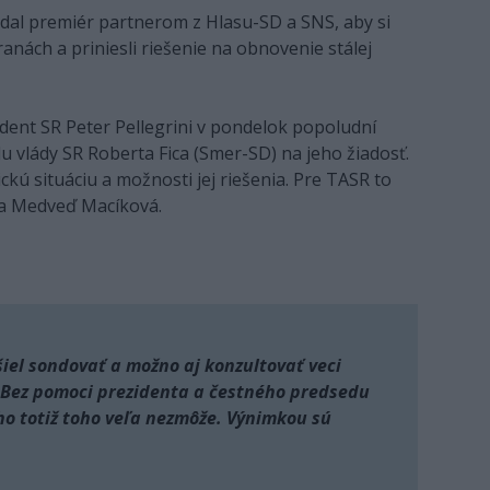
 dal premiér partnerom z Hlasu-SD a SNS, aby si
tranách a priniesli riešenie na obnovenie stálej
ident SR Peter Pellegrini v pondelok popoludní
u vlády SR Roberta Fica (Smer-SD) na jeho žiadosť.
ckú situáciu a možnosti jej riešenia. Pre TASR to
cia Medveď Macíková.
išiel sondovať a možno aj konzultovať veci
. Bez pomoci prezidenta a čestného predsedu
ho totiž toho veľa nezmôže. Výnimkou sú