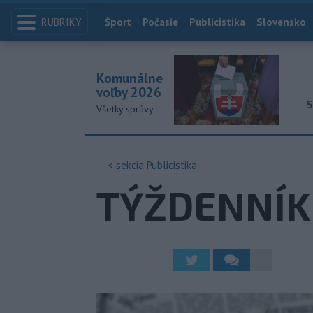
RUBRIKY
Index
Šport
Počasie
Publicistika
Slovensko
Komunálne
voľby 2026
S
Všetky správy
< sekcia
Publicistika
TÝŽDENNÍK T