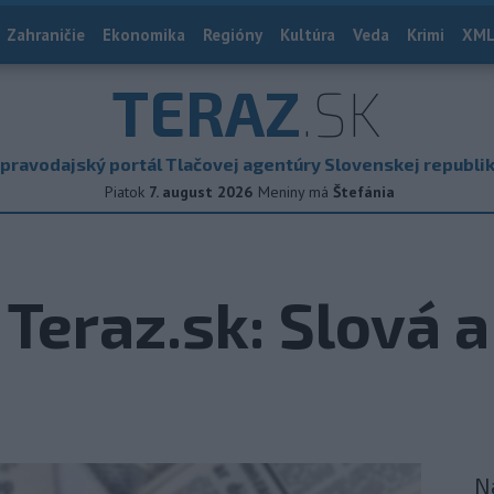
Zahraničie
Ekonomika
Regióny
Kultúra
Veda
Krimi
XML
TERAZ
.SK
pravodajský portál Tlačovej agentúry Slovenskej republi
Piatok
7. august 2026
Meniny má
Štefánia
eraz.sk: Slová a
N