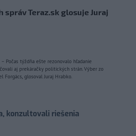
 správ Teraz.sk glosuje Juraj
k) – Počas týždňa ešte rezonovalo hľadanie
čovali aj prekáračky politických strán. Výber zo
el Forgács, glosoval Juraj Hrabko.
a, konzultovali riešenia