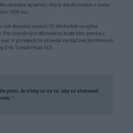
dku dostane aj senior, ktorý má dôchodok v sume
ýške 1000 eur.
to rok dostanú seniori 13. dôchodok vo výške
. Pre starobných dôchodcov bude táto penzia v
 eur. V pondelok to povedal na tlačovej konferencii
iny Erik Tomáš (Hlas-SD).
ále platí, že sľuby sú na to, aby sa sľubovali.
anda."