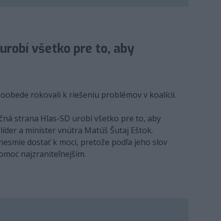
urobí všetko pre to, aby
poobede rokovali k riešeniu problémov v koalícii.
ičná strana Hlas-SD urobí všetko pre to, aby
 líder a minister vnútra Matúš Šutaj Eštok.
nesmie dostať k moci, pretože podľa jeho slov
pomoc najzraniteľnejším.