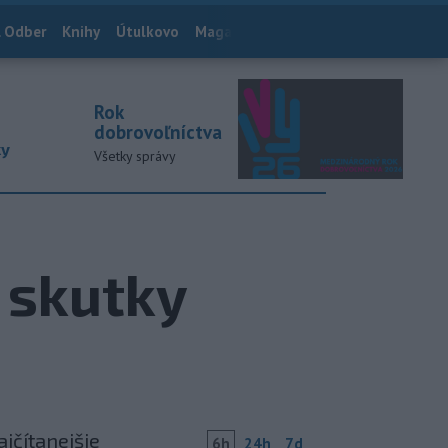
 Odber
Knihy
Útulkovo
Magazín
News Now
Archív
TASR
Rok
dobrovoľníctva
ky
Všetky správy
 skutky
ajčítanejšie
6h
24h
7d