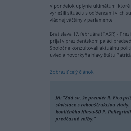
V pondelok uplynie ultimátum, ktoré
vyriešili situáciu s odídencami v ich s
vládnej väčšiny v parlamente.
Bratislava 17. februára (TASR) - Prez
prijal v prezidentskom paláci predsed
Spoločne konzultovali aktuálnu politi
uviedla hovorkyňa hlavy štátu Patrí
Zobraziť celý článok
JH: "Zdá sa, že premiér R. Fico pr
súvisiace s rekonštrukciou vlády
koaličného Hlasu-SD P. Pellegrini
predčasné voľby."