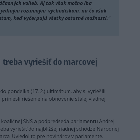
edčasných volieb. Aj tak však možno iba
ú jediným rozumným východiskom, na čo však
 potom, keď vyčerpajú všetky ostatné možnosti."
i treba vyriešiť do marcovej
o pondelka (17. 2.) ultimátum, aby si vyriešili
 priniesli riešenie na obnovenie stálej vládnej
er koaličnej SNS a podpredseda parlamentu Andrej
 treba vyriešiť do najbližšej riadnej schôdze Národnej
arca. Uviedol to pre novinárov v parlamente.