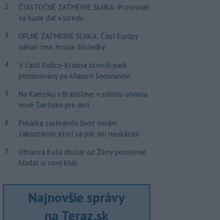
2
ČIASTOČNÉ ZATMENIE SLNKA: Pozorovať
sa bude dať v stredu
3
ÚPLNÉ ZATMENIE SLNKA: Časť Európy
zahalí tma, hrozia dôsledky
4
V časti Košice-Krásna otvorili park
pomenovaný po kňazovi Semivanovi
5
Na Kamzíku v Bratislave v sobotu otvoria
nové Šantisko pre deti
6
Pekárka zachránila život svojim
zákazníkom, ktorí sa pár dní neukázali
7
Obranca Kaša dostal od Žiliny povolenie
hľadať si nový klub
Najnovšie správy
na Teraz.sk