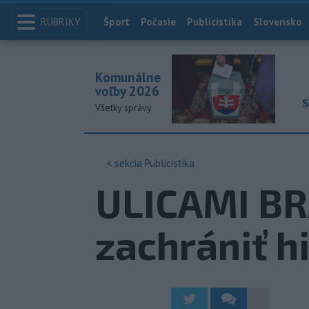
RUBRIKY
Index
Šport
Počasie
Publicistika
Slovensko
Komunálne
voľby 2026
S
Všetky správy
< sekcia
Publicistika
ULICAMI BR
zachrániť h