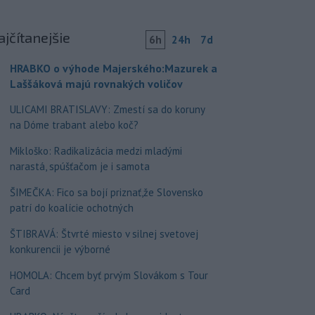
ajčítanejšie
6h
24h
7d
HRABKO o výhode Majerského:Mazurek a
Laššáková majú rovnakých voličov
ULICAMI BRATISLAVY: Zmestí sa do koruny
na Dóme trabant alebo koč?
Mikloško: Radikalizácia medzi mladými
narastá, spúšťačom je i samota
ŠIMEČKA: Fico sa bojí priznať,že Slovensko
patrí do koalície ochotných
ŠTIBRAVÁ: Štvrté miesto v silnej svetovej
konkurencii je výborné
HOMOLA: Chcem byť prvým Slovákom s Tour
Card