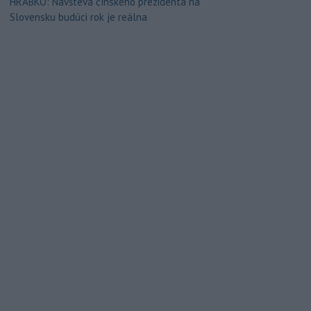
HRABKO: Návšteva čínskeho prezidenta na
Slovensku budúci rok je reálna