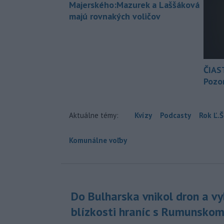
Majerského:Mazurek a Laššáková
majú rovnakých voličov
ČIAS
Pozor
Aktuálne témy:
Kvízy
Podcasty
Rok Ľ.Š
Komunálne voľby
Do Bulharska vnikol dron a vy
blízkosti hraníc s Rumunsko