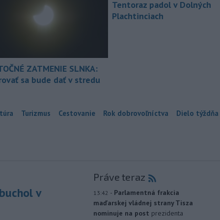
Tentoraz padol v Dolných
Plachtinciach
TOČNÉ ZATMENIE SLNKA:
ovať sa bude dať v stredu
túra
Turizmus
Cestovanie
Rok dobrovoľníctva
Dielo týždňa
Práve teraz
buchol v
-
Parlamentná frakcia
13:42
maďarskej vládnej strany Tisza
m
nominuje na post
prezidenta