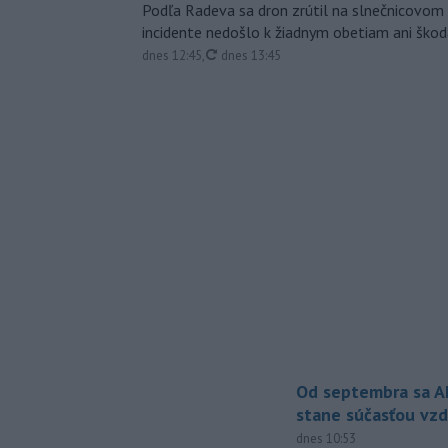
Podľa Radeva sa dron zrútil na slnečnicovom 
incidente nedošlo k žiadnym obetiam ani škod
aktualizované
dnes 12:45
,
dnes 13:45
Od septembra sa A
stane súčasťou vzd
dnes 10:53