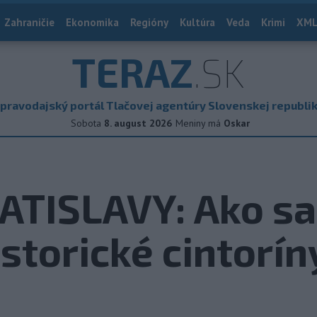
Zahraničie
Ekonomika
Regióny
Kultúra
Veda
Krimi
XML
TERAZ
.SK
pravodajský portál Tlačovej agentúry Slovenskej republi
Sobota
8. august 2026
Meniny má
Oskar
ATISLAVY: Ako sa
istorické cintorín