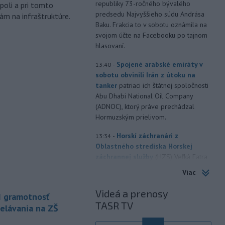
republiky 73-ročného bývalého
poli a pri tomto
predsedu Najvyššieho súdu Andrása
ám na infraštruktúre.
Baku. Frakcia to v sobotu oznámila na
svojom účte na Facebooku po tajnom
hlasovaní.
-
Spojené arabské emiráty v
13:40
sobotu obvinili Irán z útoku na
tanker
patriaci ich štátnej spoločnosti
Abu Dhabi National Oil Company
(ADNOC), ktorý práve prechádzal
Hormuzským prielivom.
-
Horskí záchranári z
13:34
Oblastného strediska Horskej
záchrannej služby
(HZS) Veľká Fatra
pomáhali v sobotu dopoludnia 39-
Viac
ročnej turistke v Rybovskom sedle.
Zranila si členok.
Videá a prenosy
I gramotnosť
TASR TV
-
Polícia v piatok (7. 8.)
elávania na ZŠ
12:36
vypátrala dvoch 17-ročných