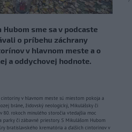
7
 Hubom sme sa v podcaste
ávali o príbehu záchrany
torínov v hlavnom meste a o
kej a oddychovej hodnote.
eré cintoríny v hlavnom meste sú miestom pokoja a
Kozej bráne, židovský neologický, Mikulášsky či
 v 80. rokoch minulého storočia vtedajšia moc
na parky či zábavné priestory. S Mikulášom Hubom
ry bratislavského krematória a ďalších cintorínov v