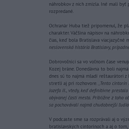
náhrobkov z nich zmizla. Iné mali byť
rozpredané.
Ochranár Huba tiež pripomenul, že plá
charakter. Väčšina nápisov na náhrob
čias, keď bola Bratislava viacjazyčné m
neslovenská história Bratislavy, prípadn
Dobrovoľníci sa vo voľnom čase venujú
Kozej bráne. Donedávna to boli najmä č
dnes sú to najmä mladí reštaurátori z 
stretli aj pri rozhovore. „
Tento cintorín
Jozefa II., vtedy, keď definitívne prest
obývanej časti mesta. Približne z toho 
sa pochovávali najmä chudobnejší ľudia
V podcaste sme sa rozprávali aj o vý
bratislavských cintorínoch a aj o tom,