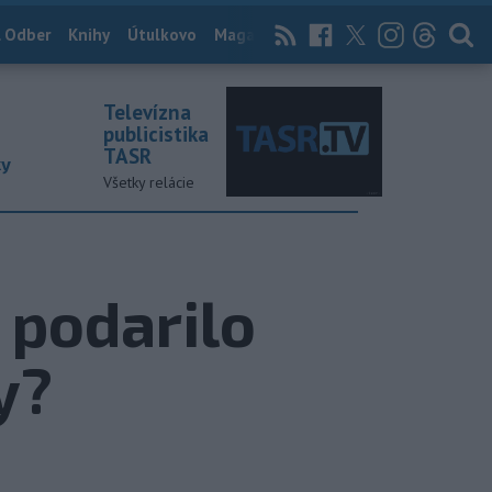
 Odber
Knihy
Útulkovo
Magazín
News Now
Archív
TASR
Televízna
publicistika
TASR
ky
Všetky relácie
 podarilo
y?