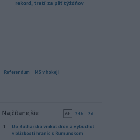
rekord, tretí za päť týždňov
Referendum
MS v hokeji
Najčítanejšie
6h
24h
7d
Do Bulharska vnikol dron a vybuchol
1
v blízkosti hraníc s Rumunskom