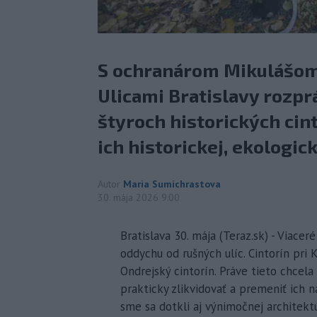
S ochranárom Mikulášom
Ulicami Bratislavy rozpr
štyroch historických cin
ich historickej, ekologic
Autor
Maria Sumichrastova
30. mája 2026 9:00
Bratislava 30. mája (Teraz.sk) - Viac
oddychu od rušných ulíc. Cintorín pri 
Ondrejský cintorín. Práve tieto chcela
prakticky zlikvidovať a premeniť ich 
sme sa dotkli aj výnimočnej architektú