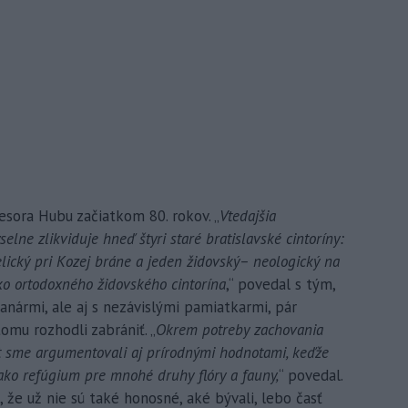
esora Hubu začiatkom 80. rokov. „
Vtedajšia
lne zlikviduje hneď štyri staré bratislavské cintoríny:
elický pri Kozej bráne a jeden židovský– neologický na
eko ortodoxného židovského cintorína
,“ povedal s tým,
anármi, ale aj s nezávislými pamiatkarmi, pár
omu rozhodli zabrániť. „
Okrem potreby zachovania
t sme argumentovali aj prírodnými hodnotami, keďže
o ako refúgium pre mnohé druhy flóry a fauny,
“ povedal.
, že už nie sú také honosné, aké bývali, lebo časť