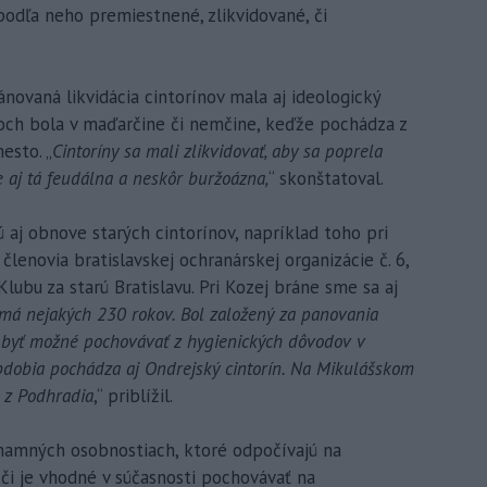
 podľa neho premiestnené, zlikvidované, či
novaná likvidácia cintorínov mala aj ideologický
koch bola v maďarčine či nemčine, keďže pochádza z
esto. „
Cintoríny sa mali zlikvidovať, aby sa poprela
e aj tá feudálna a neskôr buržoázna,
“ skonštatoval.
 aj obnove starých cintorínov, napríklad toho pri
lenovia bratislavskej ochranárskej organizácie č. 6,
Klubu za starú Bratislavu. Pri Kozej bráne sme sa aj
 má nejakých 230 rokov. Bol založený za panovania
alo byť možné pochovávať z hygienických dôvodov v
obdobia pochádza aj Ondrejský cintorín. Na Mikulášskom
 z Podhradia
,“ priblížil.
znamných osobnostiach, ktoré odpočívajú na
 či je vhodné v súčasnosti pochovávať na