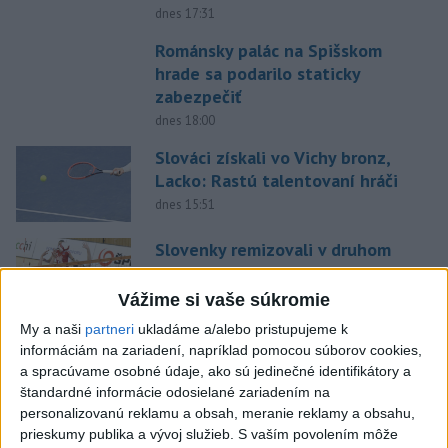
dnes 17:31
Románsky palác na Spišskom
hrade sa podarilo staticky
zabezpečiť
dnes 18:00
Slováci získali vo Vichy bronz,
Lacko: Rastú talentovaní hráči
dnes 15:51
Slovenky remizovali v druhom
prípravnom dueli so Slovinkami
2:2
Vážime si vaše súkromie
dnes 17:13
My a naši
partneri
ukladáme a/alebo pristupujeme k
informáciám na zariadení, napríklad pomocou súborov cookies,
Práve teraz
a spracúvame osobné údaje, ako sú jedinečné identifikátory a
-
Vláda Konžskej demokratickej republiky (KDR) v piatok
štandardné informácie odosielané zariadením na
20:01
oznámila,
že preverí, či sa v zásielkach oxidu kobaltnatého
personalizovanú reklamu a obsah, meranie reklamy a obsahu,
vyvážaných do Číny nachádza urán.
prieskumy publika a vývoj služieb.
S vaším povolením môže