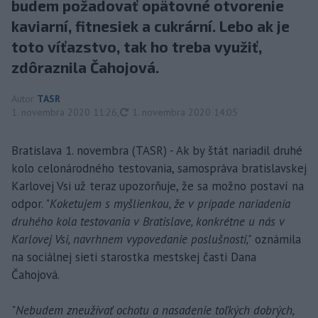
budem požadovať opätovné otvorenie
kaviarní, fitnesiek a cukrární. Lebo ak je
toto víťazstvo, tak ho treba využiť,
zdôraznila Čahojová.
Autor
TASR
aktualizované
1. novembra 2020 11:26
,
1. novembra 2020 14:05
Bratislava 1. novembra (TASR) - Ak by štát nariadil druhé
kolo celonárodného testovania, samospráva bratislavskej
Karlovej Vsi už teraz upozorňuje, že sa možno postaví na
odpor. "
Koketujem s myšlienkou, že v prípade nariadenia
druhého kola testovania v Bratislave, konkrétne u nás v
Karlovej Vsi, navrhnem vypovedanie poslušnosti,"
oznámila
na sociálnej sieti starostka mestskej časti Dana
Čahojová.
"
Nebudem zneužívať ochotu a nasadenie toľkých dobrých,