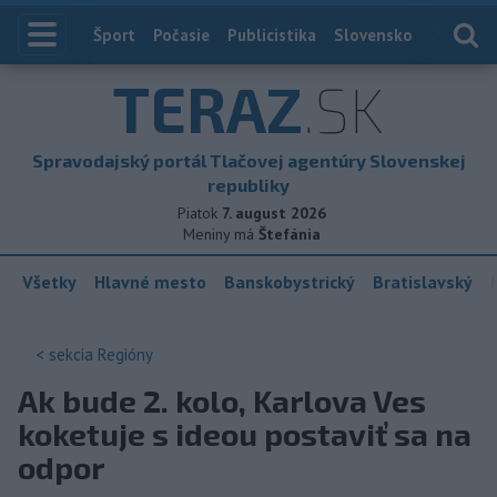
Index
Šport
Počasie
Publicistika
Slovensko
Zahranič
TERAZ
.SK
Spravodajský portál Tlačovej agentúry Slovenskej
republiky
Piatok
7. august 2026
Meniny má
Štefánia
Všetky
Hlavné mesto
Banskobystrický
Bratislavský
< sekcia
Regióny
Ak bude 2. kolo, Karlova Ves
koketuje s ideou postaviť sa na
odpor