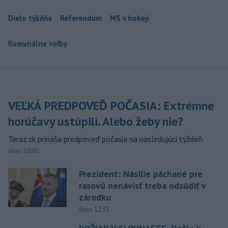
Dielo týždňa
Referendum
MS v hokeji
Komunálne voľby
VEĽKÁ PREDPOVEĎ POČASIA: Extrémne
horúčavy ustúpili. Alebo žeby nie?
Teraz.sk prináša predpoveď počasia na nasledujúci týždeň.
dnes 16:00
Prezident: Násilie páchané pre
rasovú nenávisť treba odsúdiť v
zárodku
dnes 12:33