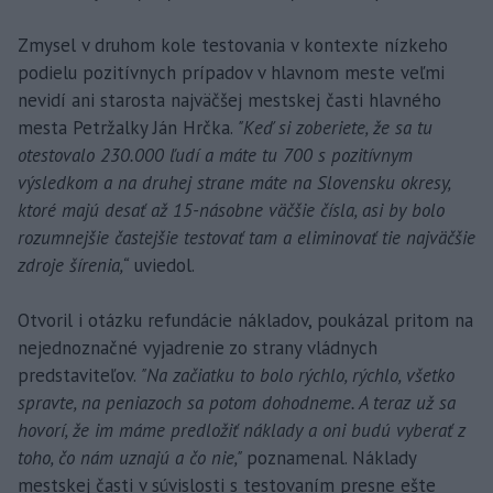
Zmysel v druhom kole testovania v kontexte nízkeho
podielu pozitívnych prípadov v hlavnom meste veľmi
nevidí ani starosta najväčšej mestskej časti hlavného
mesta Petržalky Ján Hrčka.
"Keď si zoberiete, že sa tu
otestovalo 230.000 ľudí a máte tu 700 s pozitívnym
výsledkom a na druhej strane máte na Slovensku okresy,
ktoré majú desať až 15-násobne väčšie čísla, asi by bolo
rozumnejšie častejšie testovať tam a eliminovať tie najväčšie
zdroje šírenia,“
uviedol.
Otvoril i otázku refundácie nákladov, poukázal pritom na
nejednoznačné vyjadrenie zo strany vládnych
predstaviteľov.
"Na začiatku to bolo rýchlo, rýchlo, všetko
spravte, na peniazoch sa potom dohodneme. A teraz už sa
hovorí, že im máme predložiť náklady a oni budú vyberať z
toho, čo nám uznajú a čo nie,"
poznamenal. Náklady
mestskej časti v súvislosti s testovaním presne ešte