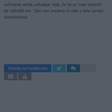
vyčíslené nemá, odhaduje však, že by sa "mali zmestiť"
do 100.000 eur.
"Sám som zvedavý, čo nám z toho uznajú,"
skonštatoval.
Zdieľaj na Facebooku