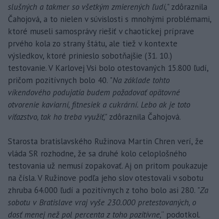
slušných a takmer so všetkým zmierených ľudí,
" zdôraznila
Čahojová, a to nielen v súvislosti s mnohými problémami,
ktoré museli samosprávy riešiť v chaotickej príprave
prvého kola zo strany štátu, ale tiež v kontexte
výsledkov, ktoré prinieslo sobotňajšie (31. 10.)
testovanie. V Karlovej Vsi bolo otestovaných 15.800 ľudí,
pričom pozitívnych bolo 40. "
Na základe tohto
víkendového podujatia budem požadovať opätovné
otvorenie kaviarní, fitnesiek a cukrární. Lebo ak je toto
víťazstvo, tak ho treba využiť,"
zdôraznila Čahojová.
Starosta bratislavského Ružinova Martin Chren verí, že
vláda SR rozhodne, že sa druhé kolo celoplošného
testovania už nemusí zopakovať. Aj on pritom poukazuje
na čísla. V Ružinove podľa jeho slov otestovali v sobotu
zhruba 64.000 ľudí a pozitívnych z toho bolo asi 280. "
Za
sobotu v Bratislave vraj vyše 230.000 pretestovaných, o
dosť menej než pol percenta z toho pozitívne,
“ podotkol.