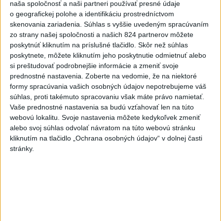
naša spoločnosť a naši partneri používať presné údaje
o geografickej polohe a identifikáciu prostredníctvom
Viac
skenovania zariadenia. Súhlas s vyššie uvedeným spracúvaním
Videá a prenosy TASR TV
zo strany našej spoločnosti a našich 824 partnerov môžete
poskytnúť kliknutím na príslušné tlačidlo. Skôr než súhlas
Deväť Slovákov zabojuje na ME v Paríži
poskytnete, môžete kliknutím jeho poskytnutie odmietnuť alebo
o čo najlepšie výsledky
si preštudovať podrobnejšie informácie a zmeniť svoje
prednostné nastavenia.
Zoberte na vedomie, že na niektoré
formy spracúvania vašich osobných údajov nepotrebujeme váš
Viac
súhlas, proti takémuto spracovaniu však máte právo namietať.
Najčítanejšie
Vaše prednostné nastavenia sa budú vzťahovať len na túto
webovú lokalitu. Svoje nastavenia môžete kedykoľvek zmeniť
6h
24h
7d
alebo svoj súhlas odvolať návratom na túto webovú stránku
kliknutím na tlačidlo „Ochrana osobných údajov“ v dolnej časti
POŽIAR V SLOVNAFTE: Došlo k narušeniu
1
stránky.
jednej z nádrží
2
Horúčavy vystriedajú búrky: Výstrahy vydali vo viacerých
okresoch
3
ČIASTOČNÉ ZATMENIE SLNKA: Pozorovať sa bude dať v