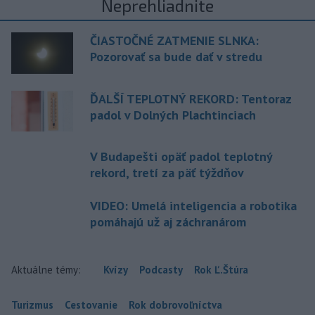
Neprehliadnite
ČIASTOČNÉ ZATMENIE SLNKA:
Pozorovať sa bude dať v stredu
ĎALŠÍ TEPLOTNÝ REKORD: Tentoraz
padol v Dolných Plachtinciach
V Budapešti opäť padol teplotný
rekord, tretí za päť týždňov
VIDEO: Umelá inteligencia a robotika
pomáhajú už aj záchranárom
Aktuálne témy:
Kvízy
Podcasty
Rok Ľ.Štúra
Turizmus
Cestovanie
Rok dobrovoľníctva