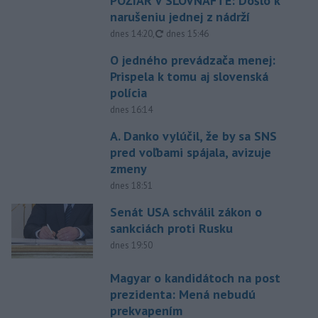
POŽIAR V SLOVNAFTE: Došlo k
narušeniu jednej z nádrží
aktualizované
dnes 14:20
,
dnes 15:46
O jedného prevádzača menej:
Prispela k tomu aj slovenská
polícia
dnes 16:14
A. Danko vylúčil, že by sa SNS
pred voľbami spájala, avizuje
zmeny
dnes 18:51
Senát USA schválil zákon o
sankciách proti Rusku
dnes 19:50
Magyar o kandidátoch na post
prezidenta: Mená nebudú
prekvapením