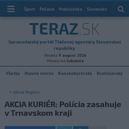
Index
Šport
Počasie
Publicistika
Slovensko
Zahranič
TERAZ
.SK
Spravodajský portál Tlačovej agentúry Slovenskej
republiky
Nedela
9. august 2026
Meniny má
Ľubomíra
Všetky
Hlavné mesto
Banskobystrický
Bratislavský
< sekcia
Regióny
AKCIA KURIÉR: Polícia zasahuje
v Trnavskom kraji