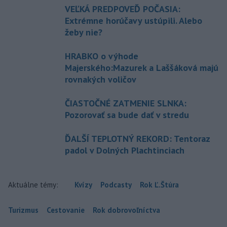
VEĽKÁ PREDPOVEĎ POČASIA:
Extrémne horúčavy ustúpili. Alebo
žeby nie?
HRABKO o výhode
Majerského:Mazurek a Laššáková majú
rovnakých voličov
ČIASTOČNÉ ZATMENIE SLNKA:
Pozorovať sa bude dať v stredu
ĎALŠÍ TEPLOTNÝ REKORD: Tentoraz
padol v Dolných Plachtinciach
Aktuálne témy:
Kvízy
Podcasty
Rok Ľ.Štúra
Turizmus
Cestovanie
Rok dobrovoľníctva