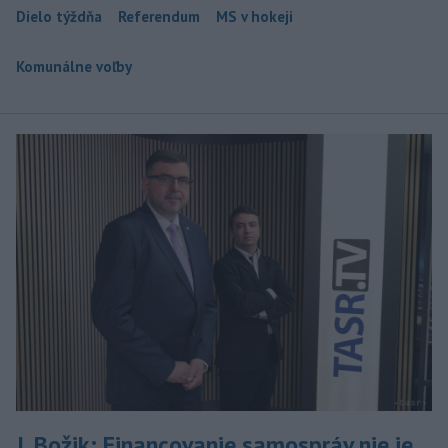
Dielo týždňa
Referendum
MS v hokeji
Komunálne voľby
J. Božik: Financovanie samospráv nie je