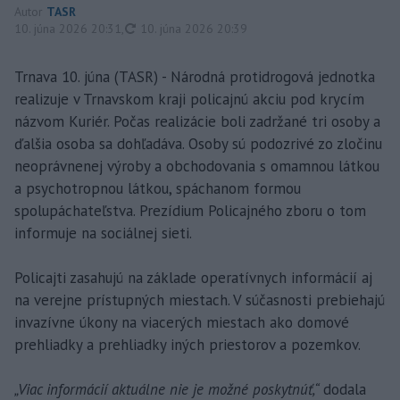
Autor
TASR
aktualizované
10. júna 2026 20:31
,
10. júna 2026 20:39
Trnava 10. júna (TASR) - Národná protidrogová jednotka
realizuje v Trnavskom kraji policajnú akciu pod krycím
názvom Kuriér. Počas realizácie boli zadržané tri osoby a
ďalšia osoba sa dohľadáva. Osoby sú podozrivé zo zločinu
neoprávnenej výroby a obchodovania s omamnou látkou
a psychotropnou látkou, spáchanom formou
spolupáchateľstva. Prezídium Policajného zboru o tom
informuje na sociálnej sieti.
Policajti zasahujú na základe operatívnych informácií aj
na verejne prístupných miestach. V súčasnosti prebiehajú
invazívne úkony na viacerých miestach ako domové
prehliadky a prehliadky iných priestorov a pozemkov.
„Viac informácií aktuálne nie je možné poskytnúť,“
dodala