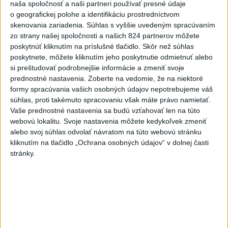
naša spoločnosť a naši partneri používať presné údaje
Ľubomíra je kolegiálna
o geografickej polohe a identifikáciu prostredníctvom
dnes 6:45
skenovania zariadenia. Súhlas s vyššie uvedeným spracúvaním
zo strany našej spoločnosti a našich 824 partnerov môžete
poskytnúť kliknutím na príslušné tlačidlo. Skôr než súhlas
FIFA odsúdila kontroverzné
poskytnete, môžete kliknutím jeho poskytnutie odmietnuť alebo
informácie ohľadom prezidenta
si preštudovať podrobnejšie informácie a zmeniť svoje
Infantina
prednostné nastavenia.
Zoberte na vedomie, že na niektoré
dnes 7:10
formy spracúvania vašich osobných údajov nepotrebujeme váš
súhlas, proti takémuto spracovaniu však máte právo namietať.
Práve teraz
Vaše prednostné nastavenia sa budú vzťahovať len na túto
webovú lokalitu. Svoje nastavenia môžete kedykoľvek zmeniť
-
Pri výbuchu jadrovej bomby v japonskom meste Nagasaki
08:19
alebo svoj súhlas odvolať návratom na túto webovú stránku
9. augusta 1945
zomrelo bezprostredne približne 39.000 ľudí, do
kliknutím na tlačidlo „Ochrana osobných údajov“ v dolnej časti
konca roka potom podľa odhadov až okolo 60.000-80.000. V
stránky.
rozhovore pri príležitosti 81. výročia tejto udalosti to uviedol jadrový
fyzik Venhart.
Viac
Videá a prenosy TASR TV
Deväť Slovákov zabojuje na ME v Paríži