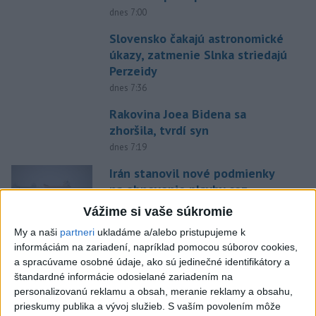
dnes 7:00
Slovensko čakajú astronomické
úkazy, zatmenie Slnka striedajú
Perzeidy
dnes 7:36
Rakovina Joea Bidena sa
zhoršila, tvrdí syn
dnes 7:19
Irán stanovil nové podmienky
na obnovenie plavby cez
Hormuzský prieliv
Vážime si vaše súkromie
dnes 7:15
My a naši
partneri
ukladáme a/alebo pristupujeme k
Turecko očakáva, že k dohode o
informáciám na zariadení, napríklad pomocou súborov cookies,
a spracúvame osobné údaje, ako sú jedinečné identifikátory a
spoločnej obrane sa pripojí aj
štandardné informácie odosielané zariadením na
Egypt
personalizovanú reklamu a obsah, meranie reklamy a obsahu,
dnes 7:06
prieskumy publika a vývoj služieb.
S vaším povolením môže