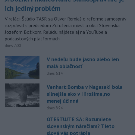
ich jediný problém
V relácii Štúdio TASR sa Oliver Remiaš o reforme samospráv
rozprával s predsedom Združenia miest a obcí Slovenska
Jozefom Božikom. Reláciu nájdete aj na YouTube a
podcastových platformách.
dnes 7:00
V nedeľu bude jasno alebo len
malá oblačnosť
dnes 6:14
Venhart:Bomba v Nagasaki bola
silnejšia ako v Hirošime,no
menej účinná
dnes 8:24
OTESTUJTE SA: Rozumiete
slovenským nárečiam? Tieto
slová vás potrápia