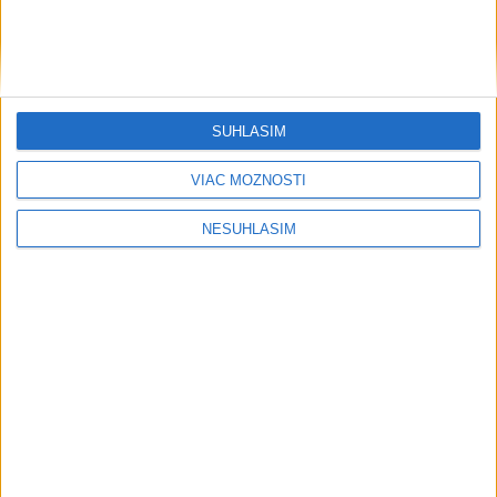
Šport
SÚHLASÍM
....
VIAC MOŽNOSTÍ
NESÚHLASÍM
....