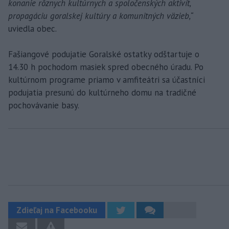
konanie rôznych kultúrnych a spoločenských aktivít,
propagáciu goralskej kultúry a komunitných väzieb,“
uviedla obec.
Fašiangové podujatie Goralské ostatky odštartuje o
14.30 h pochodom masiek spred obecného úradu. Po
kultúrnom programe priamo v amfiteátri sa účastníci
podujatia presunú do kultúrneho domu na tradičné
pochovávanie basy.
Zdieľaj na Facebooku