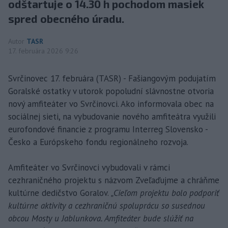
odštartuje o 14.30 h pochodom masiek
spred obecného úradu.
Autor
TASR
17. februára 2026 9:26
Svrčinovec 17. februára (TASR) - Fašiangovým podujatím
Goralské ostatky v utorok popoludní slávnostne otvoria
nový amfiteáter vo Svrčinovci. Ako informovala obec na
sociálnej sieti, na vybudovanie nového amfiteátra využili
eurofondové financie z programu Interreg Slovensko -
Česko a Európskeho fondu regionálneho rozvoja.
Amfiteáter vo Svrčinovci vybudovali v rámci
cezhraničného projektu s názvom Zveľaďujme a chráňme
kultúrne dedičstvo Goralov.
„Cieľom projektu bolo podporiť
kultúrne aktivity a cezhraničnú spoluprácu so susednou
obcou Mosty u Jablunkova. Amfiteáter bude slúžiť na