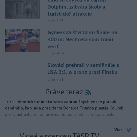
Dolphin, zatvára školy a
turistické atrakcie
dnes 7:03
Gymerská štvrtá vo finále na
400 m: Nechcela som tomu
veriť
dnes 9:00
Slováci prehrali v semifinále s
USA 2:5, o bronz proti Fínsku
dnes 7:21
Práve teraz
-
Americké ministerstvo zahraničných vecí v piatok
10:00
oznámilo, že vláda
prezidenta Donalda Trumpa plánuje Kolumbii
poskytnúť miliardu dolárov na pomoc v oblasti bezpečnosti.
Viac
Videá a prenosy TASR TV