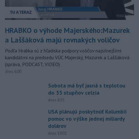
HRABKO o výhode Majerského:Mazurek
a Laššáková majú rovnakých voličov
Podľa Hrabka sú z hľadiska podpory voličov najsilnejšími
kandidátmi na predsedu VÚC Majerský, Mazurek a Laššáková
(správa, PODCAST, VIDEO)
dnes 6:00
Sobota má byť jasná s teplotou
do 33 stupňov celzia
dnes 6:55
USA plánujú poskytnúť Kolumbii
pomoc vo výške jednej miliardy
dolárov
dnes 10:02