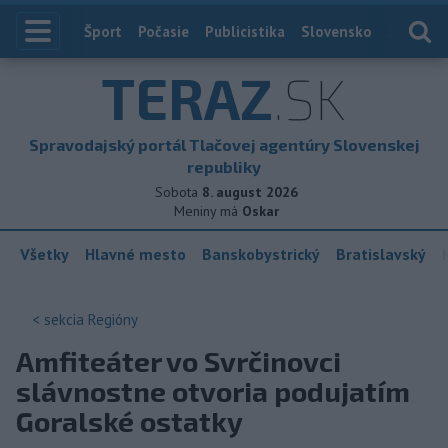
Index
Šport
Počasie
Publicistika
Slovensko
Zahranič
TERAZ
.SK
Spravodajský portál Tlačovej agentúry Slovenskej
republiky
Sobota
8. august 2026
Meniny má
Oskar
Všetky
Hlavné mesto
Banskobystrický
Bratislavský
< sekcia
Regióny
Amfiteáter vo Svrčinovci
slávnostne otvoria podujatím
Goralské ostatky