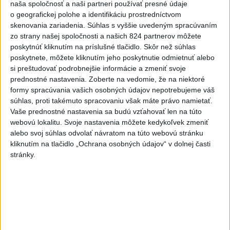
kňazovi Semivanovi
naša spoločnosť a naši partneri používať presné údaje
o geografickej polohe a identifikáciu prostredníctvom
5
Prešovský kraj vyzýva k využitiu bezplatného parkoviska v
skenovania zariadenia. Súhlas s vyššie uvedeným spracúvaním
Tatrách
zo strany našej spoločnosti a našich 824 partnerov môžete
poskytnúť kliknutím na príslušné tlačidlo. Skôr než súhlas
6
Kruhová križovatka v Poprade v smere z Hozelca bude
poskytnete, môžete kliknutím jeho poskytnutie odmietnuť alebo
hotová budúci rok
si preštudovať podrobnejšie informácie a zmeniť svoje
prednostné nastavenia.
Zoberte na vedomie, že na niektoré
7
Brezno obnovuje zastávky MHD
formy spracúvania vašich osobných údajov nepotrebujeme váš
súhlas, proti takémuto spracovaniu však máte právo namietať.
Vaše prednostné nastavenia sa budú vzťahovať len na túto
Najnovšie správy na Teraz.sk
webovú lokalitu. Svoje nastavenia môžete kedykoľvek zmeniť
alebo svoj súhlas odvolať návratom na túto webovú stránku
Vyhlásenia
kliknutím na tlačidlo „Ochrana osobných údajov“ v dolnej časti
Priame prenosy z Národnej rady SR
stránky.
Politika na sociálnych sieťach