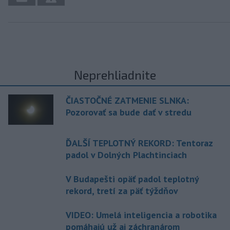
Neprehliadnite
ČIASTOČNÉ ZATMENIE SLNKA:
Pozorovať sa bude dať v stredu
ĎALŠÍ TEPLOTNÝ REKORD: Tentoraz
padol v Dolných Plachtinciach
V Budapešti opäť padol teplotný
rekord, tretí za päť týždňov
VIDEO: Umelá inteligencia a robotika
pomáhajú už aj záchranárom