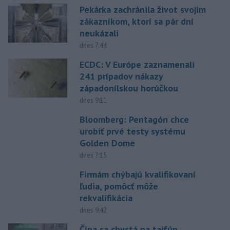
Pekárka zachránila život svojim
zákazníkom, ktorí sa pár dní
neukázali
dnes 7:44
ECDC: V Európe zaznamenali
241 prípadov nákazy
západonílskou horúčkou
dnes 9:11
Bloomberg: Pentagón chce
urobiť prvé testy systému
Golden Dome
dnes 7:15
Firmám chýbajú kvalifikovaní
ľudia, pomôcť môže
rekvalifikácia
dnes 9:42
Čína sa chystá na tajfún