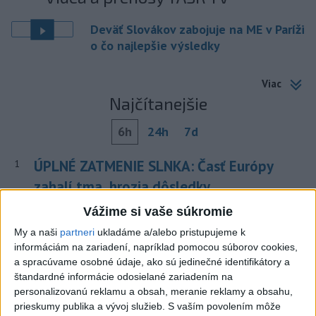
Deväť Slovákov zabojuje na ME v Paríži
o čo najlepšie výsledky
Viac
Najčítanejšie
6h
24h
7d
ÚPLNÉ ZATMENIE SLNKA: Časť Európy
1
zahalí tma, hrozia dôsledky
Vážime si vaše súkromie
2
Obranca Kaša dostal od Žiliny povolenie hľadať si nový
klub
My a naši
partneri
ukladáme a/alebo pristupujeme k
informáciám na zariadení, napríklad pomocou súborov cookies,
3
ČIASTOČNÉ ZATMENIE SLNKA: Pozorovať sa bude dať v
a spracúvame osobné údaje, ako sú jedinečné identifikátory a
stredu
štandardné informácie odosielané zariadením na
personalizovanú reklamu a obsah, meranie reklamy a obsahu,
4
V časti Košice-Krásna otvorili park pomenovaný po
prieskumy publika a vývoj služieb.
S vaším povolením môže