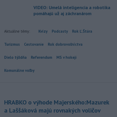
VIDEO: Umelá inteligencia a robotika
pomáhajú už aj záchranárom
Aktuálne témy:
Kvízy
Podcasty
Rok Ľ.Štúra
Turizmus
Cestovanie
Rok dobrovoľníctva
Dielo týždňa
Referendum
MS v hokeji
Komunálne voľby
HRABKO o výhode Majerského:Mazurek
a Laššáková majú rovnakých voličov