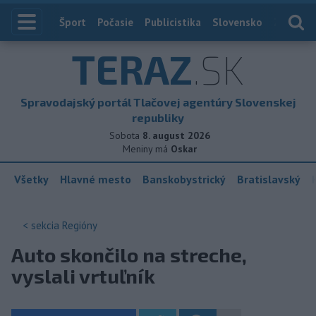
Index
Šport
Počasie
Publicistika
Slovensko
Zahranič
TERAZ
.SK
Spravodajský portál Tlačovej agentúry Slovenskej
republiky
Sobota
8. august 2026
Meniny má
Oskar
Všetky
Hlavné mesto
Banskobystrický
Bratislavský
< sekcia
Regióny
Auto skončilo na streche,
vyslali vrtuľník