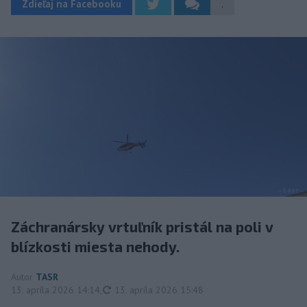
Zdieľaj na Facebooku
.
Záchranársky vrtuľník pristál na poli v
blízkosti miesta nehody.
Autor
TASR
aktualizované
13. apríla 2026 14:14
,
13. apríla 2026 15:48