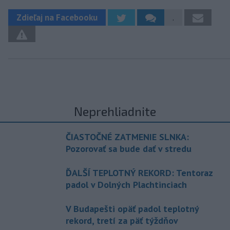
Zdieľaj na Facebooku
.
Neprehliadnite
ČIASTOČNÉ ZATMENIE SLNKA:
Pozorovať sa bude dať v stredu
ĎALŠÍ TEPLOTNÝ REKORD: Tentoraz
padol v Dolných Plachtinciach
V Budapešti opäť padol teplotný
rekord, tretí za päť týždňov