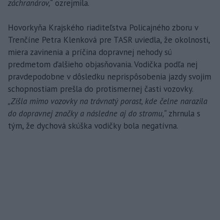
záchranárov,“
ozrejmila.
Hovorkyňa Krajského riaditeľstva Policajného zboru v
Trenčíne Petra Klenková pre TASR uviedla, že okolnosti,
miera zavinenia a príčina dopravnej nehody sú
predmetom ďalšieho objasňovania. Vodička podľa nej
pravdepodobne v dôsledku neprispôsobenia jazdy svojim
schopnostiam prešla do protismernej časti vozovky.
„Zišla mimo vozovky na trávnatý porast, kde čelne narazila
do dopravnej značky a následne aj do stromu,“
zhrnula s
tým, že dychová skúška vodičky bola negatívna.