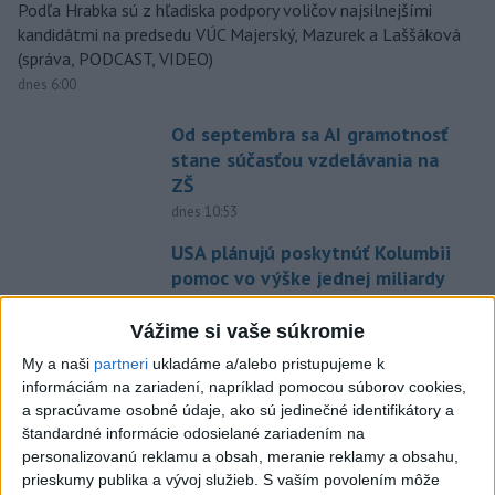
Podľa Hrabka sú z hľadiska podpory voličov najsilnejšími
kandidátmi na predsedu VÚC Majerský, Mazurek a Laššáková
(správa, PODCAST, VIDEO)
dnes 6:00
Od septembra sa AI gramotnosť
stane súčasťou vzdelávania na
ZŠ
dnes 10:53
USA plánujú poskytnúť Kolumbii
pomoc vo výške jednej miliardy
dolárov
Vážime si vaše súkromie
dnes 10:02
My a naši
partneri
ukladáme a/alebo pristupujeme k
Skončili ďalšie desiatky
informáciám na zariadení, napríklad pomocou súborov cookies,
menších pôšt, samosprávam sa
a spracúvame osobné údaje, ako sú jedinečné identifikátory a
to nepáči
štandardné informácie odosielané zariadením na
dnes 11:17
personalizovanú reklamu a obsah, meranie reklamy a obsahu,
prieskumy publika a vývoj služieb.
S vaším povolením môže
ECDC: V Európe zaznamenali