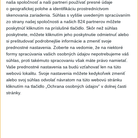
naša spoločnosť a naši partneri používať presné údaje
241 prípadov nákazy
o geografickej polohe a identifikáciu prostredníctvom
západonílskou horúčkou
skenovania zariadenia. Súhlas s vyššie uvedeným spracúvaním
dnes 9:11
zo strany našej spoločnosti a našich 824 partnerov môžete
poskytnúť kliknutím na príslušné tlačidlo. Skôr než súhlas
Senát schválil Todda Blanchea
poskytnete, môžete kliknutím jeho poskytnutie odmietnuť alebo
do funkcie ministra
si preštudovať podrobnejšie informácie a zmeniť svoje
spravodlivosti
prednostné nastavenia.
Zoberte na vedomie, že na niektoré
dnes 10:49
formy spracúvania vašich osobných údajov nepotrebujeme váš
súhlas, proti takémuto spracovaniu však máte právo namietať.
Firmám chýbajú kvalifikovaní
Vaše prednostné nastavenia sa budú vzťahovať len na túto
ľudia, pomôcť môže
webovú lokalitu. Svoje nastavenia môžete kedykoľvek zmeniť
rekvalifikácia
alebo svoj súhlas odvolať návratom na túto webovú stránku
dnes 9:42
kliknutím na tlačidlo „Ochrana osobných údajov“ v dolnej časti
stránky.
INTOXIKOVALA SA OSOBA:
Požiar v Braväcove zasiahol 10
stavieb
dnes 10:13
Na západe sú miestami vydané
výstrahy prvého stupňa pred