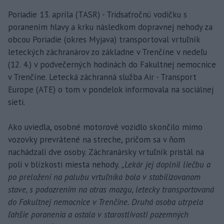
Poriadie 13. apríla (TASR) - Tridsaťročnú vodičku s
poranením hlavy a krku následkom dopravnej nehody za
obcou Poriadie (okres Myjava) transportoval vrtuľník
leteckých záchranárov zo základne v Trenčíne v nedeľu
(12. 4.) v podvečerných hodinách do Fakultnej nemocnice
v Trenčíne. Letecká záchranná služba Air - Transport
Europe (ATE) o tom v pondelok informovala na sociálnej
sieti.
Ako uviedla, osobné motorové vozidlo skončilo mimo
vozovky prevrátené na streche, pričom sa v ňom
nachádzali dve osoby. Záchranársky vrtuľník pristál na
poli v blízkosti miesta nehody.
„Lekár jej doplnil liečbu a
po preložení na palubu vrtuľníka bola v stabilizovanom
stave, s podozrením na otras mozgu, letecky transportovaná
do Fakultnej nemocnice v Trenčíne. Druhá osoba utrpela
ľahšie poranenia a ostala v starostlivosti pozemných