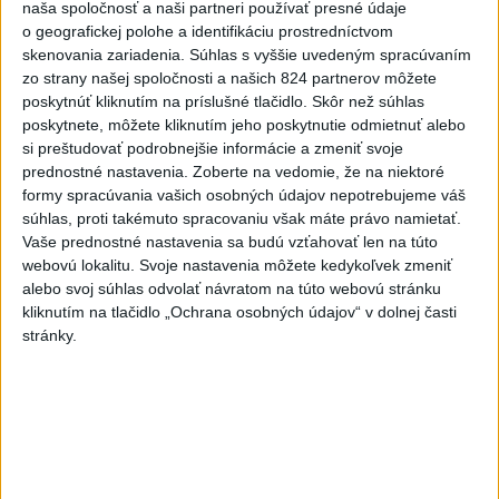
naša spoločnosť a naši partneri používať presné údaje
o geografickej polohe a identifikáciu prostredníctvom
skenovania zariadenia. Súhlas s vyššie uvedeným spracúvaním
zo strany našej spoločnosti a našich 824 partnerov môžete
poskytnúť kliknutím na príslušné tlačidlo. Skôr než súhlas
poskytnete, môžete kliknutím jeho poskytnutie odmietnuť alebo
si preštudovať podrobnejšie informácie a zmeniť svoje
prednostné nastavenia.
Zoberte na vedomie, že na niektoré
formy spracúvania vašich osobných údajov nepotrebujeme váš
súhlas, proti takémuto spracovaniu však máte právo namietať.
Vaše prednostné nastavenia sa budú vzťahovať len na túto
webovú lokalitu. Svoje nastavenia môžete kedykoľvek zmeniť
HRABKO o výhode Majerského:Mazurek
alebo svoj súhlas odvolať návratom na túto webovú stránku
a Laššáková majú rovnakých voličov
kliknutím na tlačidlo „Ochrana osobných údajov“ v dolnej časti
stránky.
Podľa Hrabka sú z hľadiska podpory voličov najsilnejšími
kandidátmi na predsedu VÚC Majerský, Mazurek a Laššáková
(správa, PODCAST, VIDEO)
dnes 6:00
Sobota má byť jasná s teplotou