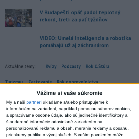
V Budapešti opäť padol teplotný
rekord, tretí za päť týždňov
VIDEO: Umelá inteligencia a robotika
pomáhajú už aj záchranárom
Aktuálne témy:
Kvízy
Podcasty
Rok Ľ.Štúra
Turizmus
Cestovanie
Rok dobrovoľníctva
Vážime si vaše súkromie
Dielo týždňa
Referendum
MS v hokeji
My a naši
partneri
ukladáme a/alebo pristupujeme k
informáciám na zariadení, napríklad pomocou súborov cookies,
Komunálne voľby
a spracúvame osobné údaje, ako sú jedinečné identifikátory a
štandardné informácie odosielané zariadením na
personalizovanú reklamu a obsah, meranie reklamy a obsahu,
prieskumy publika a vývoj služieb.
S vaším povolením môže