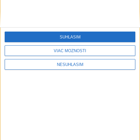
Zisk zaisťovne Munich Re v 2. kvartáli vzrástol na vyše 2,2
mld. eur
V. Putin schválil predaj štátneho podielu v letisku
SÚHLASÍM
Šeremetievo
Cena zlata pokračuje v raste, priblížila sa k hranici 4350 USD
VIAC MOŽNOSTÍ
za uncu
NESÚHLASÍM
Regióny
Prehliadka Smoleníc predstaví
hradisko, zámok i prírodu Malých
Karpát
dnes 8:58
Pod Kráľovou hoľou sa v sobotu súťaží o najlepšie
čučoriedkové jedlo
Furmanská paráda v Chocholnej-Velčiciach napíše jubilejnú