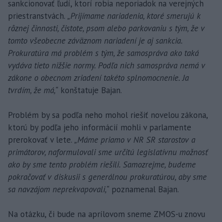
sankcionovať ľudí, ktorí robia neporiadok na verejných
priestranstvách.
„Prijímame nariadenia, ktoré smerujú k
rôznej činnosti, čistote, psom alebo parkovaniu s tým, že v
tomto všeobecne záväznom nariadení je aj sankcia.
Prokuratúra má problém s tým, že samospráva ako taká
vydáva tieto nižšie normy. Podľa nich samospráva nemá v
zákone o obecnom zriadení takéto splnomocnenie. Ja
tvrdím, že má,“
konštatuje Bajan.
Problém by sa podľa neho mohol riešiť novelou zákona,
ktorú by podľa jeho informácií mohli v parlamente
prerokovať v lete.
„Máme priamo v NR SR starostov a
primátorov, naformulovali sme určitú legislatívnu možnosť
ako by sme tento problém riešili. Samozrejme, budeme
pokračovať v diskusii s generálnou prokuratúrou, aby sme
sa navzájom neprekvapovali,“
poznamenal Bajan.
Na otázku, či bude na aprílovom sneme ZMOS-u znovu