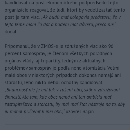
kandidovať na post ekonomického podpredsedu tejto
organizácie reagoval, že ľudí, ktorí by vedeli zastať tento
post je tam viac.
„Ak budú mať kolegovia predstavu, že v
tejto téme mám čo dať a budem mať dôveru, prečo nie,“
dodal.
Pripomenul, že v ZMOS-e je združených viac ako 96
percent samospráv, je členom všetkých poradných
orgánov vlády, aj tripartity. Jedným z aktuálnych
problémov samospráv je podľa neho atomizácia. Veľmi
malé obce v niektorých prípadoch dokonca nemajú ani
starostu, lebo nikto nebol ochotný kandidovať.
„Budúcnosť nie je ani tak v rušení obcí, skôr v združovaní
činností. Ale tam, kde obec nemá ani len ambíciu mať
zastupiteľstvo a starostu, by mal mať štát nástroje na to, aby
ju mohol pričleniť k inej obci,“
uzavrel Bajan.