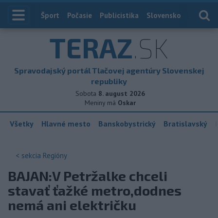
Index
Šport
Počasie
Publicistika
Slovensko
Zahranič
TERAZ
.SK
Spravodajský portál Tlačovej agentúry Slovenskej
republiky
Sobota
8. august 2026
Meniny má
Oskar
Všetky
Hlavné mesto
Banskobystrický
Bratislavský
< sekcia
Regióny
BAJAN:V Petržalke chceli
stavať ťažké metro,dodnes
nemá ani električku