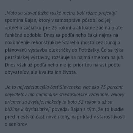
„Malo sa stavať ťažké ruské metro, boli rôzne projekty,“
spomína Bajan, ktorý v samospráve pôsobí od jej
úplného začiatku pre 25 rokmi a aktuálne začína piate
funkčné obdobie. Dnes sa podľa neho čaká najmä na
dokončenie rekonštrukcie Starého mosta cez Dunaj a
plánovanú výstavbu električky do Petržalky. Čo sa týka
petržalskej výstavby, rozširuje sa najmä smerom na juh.
Dnes však už podľa neho nie je prioritou nárast počtu
obyvateľov, ale kvalita ich života.
„Je to najvzdelanejšia časť Slovenska, viac ako 75 percent
obyvateľov má minimálne stredoškolské vzdelanie. Vekový
priemer sa zvyšuje, niekedy to bolo 32 rokov a už sa
blížime k štyridsiatke,“
povedal Bajan s tým, že to kladie
pred mestskú časť nové úlohy, napríklad v starostlivosti
o seniorov.