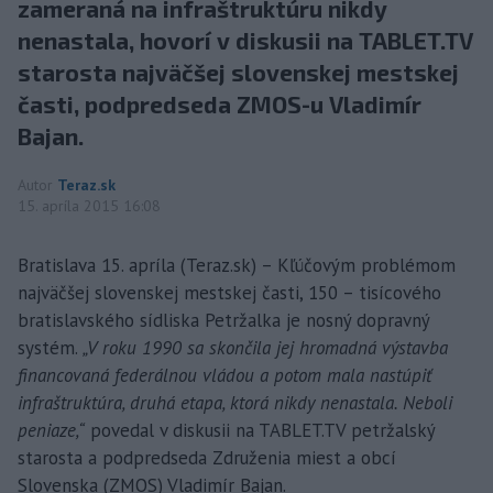
zameraná na infraštruktúru nikdy
nenastala, hovorí v diskusii na TABLET.TV
starosta najväčšej slovenskej mestskej
časti, podpredseda ZMOS-u Vladimír
Bajan.
Autor
Teraz.sk
15. apríla 2015 16:08
Bratislava 15. apríla (Teraz.sk) – Kľúčovým problémom
najväčšej slovenskej mestskej časti, 150 – tisícového
bratislavského sídliska Petržalka je nosný dopravný
systém.
„V roku 1990 sa skončila jej hromadná výstavba
financovaná federálnou vládou a potom mala nastúpiť
infraštruktúra, druhá etapa, ktorá nikdy nenastala. Neboli
peniaze,“
povedal v diskusii na TABLET.TV petržalský
starosta a podpredseda Združenia miest a obcí
Slovenska (ZMOS) Vladimír Bajan.