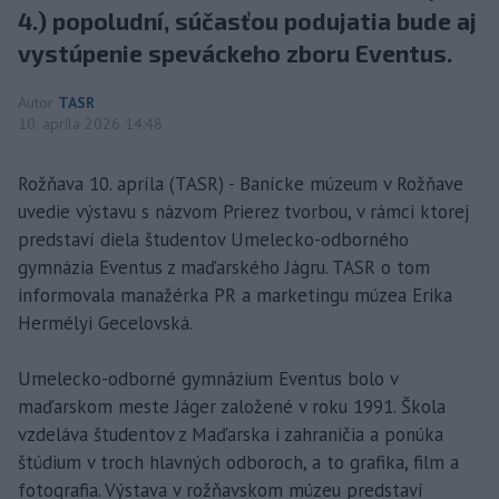
4.) popoludní, súčasťou podujatia bude aj
vystúpenie speváckeho zboru Eventus.
Autor
TASR
10. apríla 2026 14:48
Rožňava 10. apríla (TASR) - Banícke múzeum v Rožňave
uvedie výstavu s názvom Prierez tvorbou, v rámci ktorej
predstaví diela študentov Umelecko-odborného
gymnázia Eventus z maďarského Jágru. TASR o tom
informovala manažérka PR a marketingu múzea Erika
Hermélyi Gecelovská.
Umelecko-odborné gymnázium Eventus bolo v
maďarskom meste Jáger založené v roku 1991. Škola
vzdeláva študentov z Maďarska i zahraničia a ponúka
štúdium v troch hlavných odboroch, a to grafika, film a
fotografia. Výstava v rožňavskom múzeu predstaví