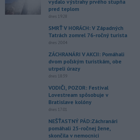
vydalo výstrahy prvého stupňa
pred teplom
dnes 19:28
SMRŤ V HORÁCH: V Západných
Tatrách zomrel 76-ročný turista
dnes 20:04
ZÁCHRANÁRI V AKCII: Pomáhali
dvom poľským turistkám, obe
utrpeli úrazy
dnes 18:39
VODIČI, POZOR: Festival
Lovestream spôsobuje v
Bratislave kolóny
dnes 17:01
NEŠŤASTNÝ PÁD:Záchranári
pomáhali 25-ročnej žene,
skončila v nemocnici