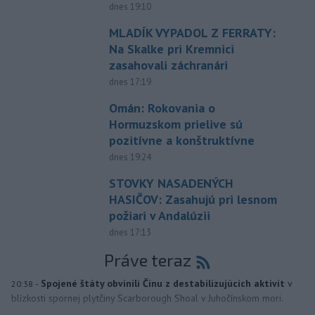
dnes 19:10
MLADÍK VYPADOL Z FERRATY:
Na Skalke pri Kremnici
zasahovali záchranári
dnes 17:19
Omán: Rokovania o
Hormuzskom prielive sú
pozitívne a konštruktívne
dnes 19:24
STOVKY NASADENÝCH
HASIČOV: Zasahujú pri lesnom
požiari v Andalúzii
dnes 17:13
Práve teraz
-
Spojené štáty obvinili Čínu z destabilizujúcich aktivít
v
20:38
blízkosti spornej plytčiny Scarborough Shoal v Juhočínskom mori.