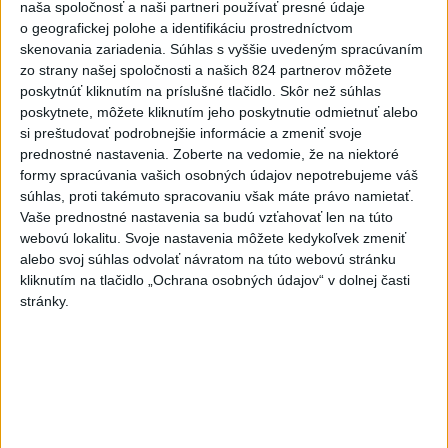
naša spoločnosť a naši partneri používať presné údaje
o geografickej polohe a identifikáciu prostredníctvom
4
ČIASTOČNÉ ZATMENIE SLNKA: Pozorovať sa bude dať v
skenovania zariadenia. Súhlas s vyššie uvedeným spracúvaním
stredu
zo strany našej spoločnosti a našich 824 partnerov môžete
poskytnúť kliknutím na príslušné tlačidlo. Skôr než súhlas
5
Očovská folklórna hruda tradične privítala domáce
poskytnete, môžete kliknutím jeho poskytnutie odmietnuť alebo
folklórne kolektívy
si preštudovať podrobnejšie informácie a zmeniť svoje
prednostné nastavenia.
Zoberte na vedomie, že na niektoré
6
Prehliadka Smoleníc predstaví hradisko, zámok i prírodu
formy spracúvania vašich osobných údajov nepotrebujeme váš
Malých Karpát
súhlas, proti takémuto spracovaniu však máte právo namietať.
Vaše prednostné nastavenia sa budú vzťahovať len na túto
7
V časti Košice-Krásna otvorili park pomenovaný po
webovú lokalitu. Svoje nastavenia môžete kedykoľvek zmeniť
kňazovi Semivanovi
alebo svoj súhlas odvolať návratom na túto webovú stránku
kliknutím na tlačidlo „Ochrana osobných údajov“ v dolnej časti
Najnovšie správy na Teraz.sk
stránky.
Vyhlásenia
Priame prenosy z Národnej rady SR