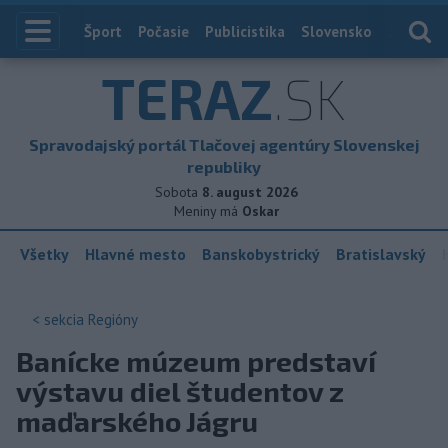
Index
Šport
Počasie
Publicistika
Slovensko
Zahranič
TERAZ
.SK
Spravodajský portál Tlačovej agentúry Slovenskej
republiky
Sobota
8. august 2026
Meniny má
Oskar
Všetky
Hlavné mesto
Banskobystrický
Bratislavský
< sekcia
Regióny
Banícke múzeum predstaví
výstavu diel študentov z
maďarského Jágru