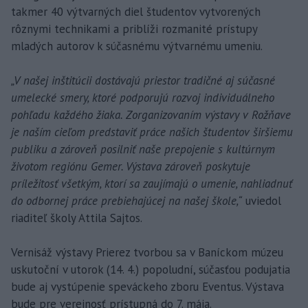
takmer 40 výtvarných diel študentov vytvorených
rôznymi technikami a priblíži rozmanité prístupy
mladých autorov k súčasnému výtvarnému umeniu.
„V našej inštitúcii dostávajú priestor tradičné aj súčasné
umelecké smery, ktoré podporujú rozvoj individuálneho
pohľadu každého žiaka. Zorganizovaním výstavy v Rožňave
je naším cieľom predstaviť práce našich študentov širšiemu
publiku a zároveň posilniť naše prepojenie s kultúrnym
životom regiónu Gemer. Výstava zároveň poskytuje
príležitosť všetkým, ktorí sa zaujímajú o umenie, nahliadnuť
do odbornej práce prebiehajúcej na našej škole,“
uviedol
riaditeľ školy Attila Sajtos.
Vernisáž výstavy Prierez tvorbou sa v Baníckom múzeu
uskutoční v utorok (14. 4.) popoludní, súčasťou podujatia
bude aj vystúpenie speváckeho zboru Eventus. Výstava
bude pre verejnosť prístupná do 7. mája.