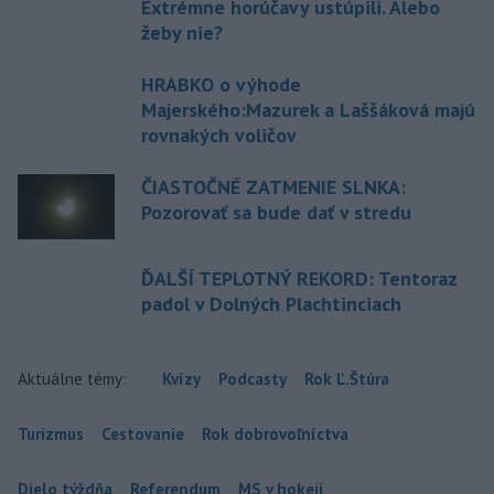
Extrémne horúčavy ustúpili. Alebo
žeby nie?
HRABKO o výhode
Majerského:Mazurek a Laššáková majú
rovnakých voličov
ČIASTOČNÉ ZATMENIE SLNKA:
Pozorovať sa bude dať v stredu
ĎALŠÍ TEPLOTNÝ REKORD: Tentoraz
padol v Dolných Plachtinciach
Aktuálne témy:
Kvízy
Podcasty
Rok Ľ.Štúra
Turizmus
Cestovanie
Rok dobrovoľníctva
Dielo týždňa
Referendum
MS v hokeji