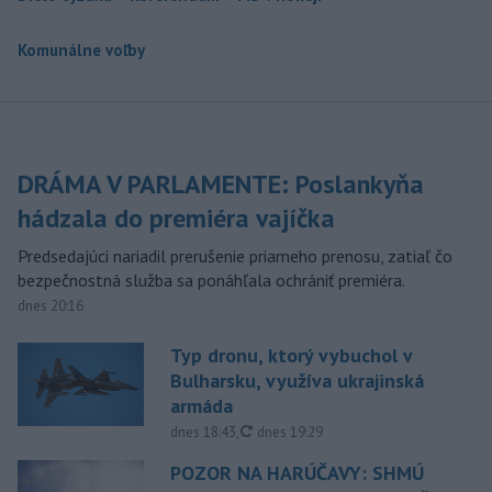
Komunálne voľby
DRÁMA V PARLAMENTE: Poslankyňa
hádzala do premiéra vajíčka
Predsedajúci nariadil prerušenie priameho prenosu, zatiaľ čo
bezpečnostná služba sa ponáhľala ochrániť premiéra.
dnes 20:16
Typ dronu, ktorý vybuchol v
Bulharsku, využíva ukrajinská
armáda
aktualizované
dnes 18:43
,
dnes 19:29
POZOR NA HARÚČAVY: SHMÚ