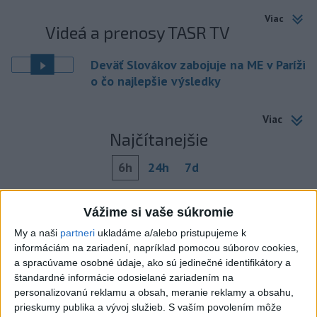
Viac
Videá a prenosy TASR TV
Deväť Slovákov zabojuje na ME v Paríži
o čo najlepšie výsledky
Viac
Najčítanejšie
6h
24h
7d
Do Bulharska vnikol dron a vybuchol v
1
Vážime si vaše súkromie
blízkosti hraníc s Rumunskom
My a naši
partneri
ukladáme a/alebo pristupujeme k
informáciám na zariadení, napríklad pomocou súborov cookies,
2
V blízkosti Vojenského technického a skúšobného ústavu
a spracúvame osobné údaje, ako sú jedinečné identifikátory a
Záhorie HORÍ
štandardné informácie odosielané zariadením na
personalizovanú reklamu a obsah, meranie reklamy a obsahu,
3
DRÁMA V PARLAMENTE: Poslankyňa hádzala do
prieskumy publika a vývoj služieb.
S vaším povolením môže
premiéra vajíčka