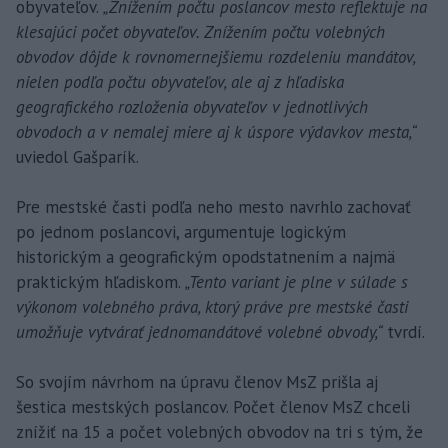
obyvateľov.
„Znížením počtu poslancov mesto reflektuje na
klesajúci počet obyvateľov. Znížením počtu volebných
obvodov dôjde k rovnomernejšiemu rozdeleniu mandátov,
nielen podľa počtu obyvateľov, ale aj z hľadiska
geografického rozloženia obyvateľov v jednotlivých
obvodoch a v nemalej miere aj k úspore výdavkov mesta,“
uviedol Gašparík.
Pre mestské časti podľa neho mesto navrhlo zachovať
po jednom poslancovi, argumentuje logickým
historickým a geografickým opodstatnením a najmä
praktickým hľadiskom.
„Tento variant je plne v súlade s
výkonom volebného práva, ktorý práve pre mestské časti
umožňuje vytvárať jednomandátové volebné obvody,“
tvrdí.
So svojím návrhom na úpravu členov MsZ prišla aj
šestica mestských poslancov. Počet členov MsZ chceli
znížiť na 15 a počet volebných obvodov na tri s tým, že