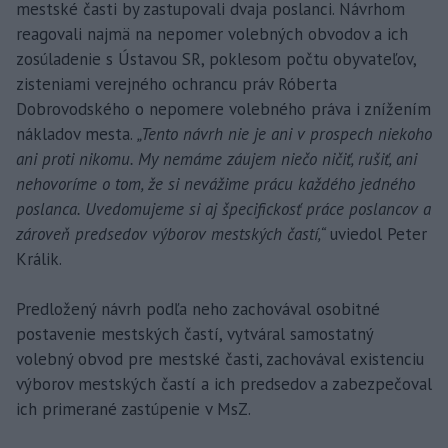
mestské časti by zastupovali dvaja poslanci. Návrhom
reagovali najmä na nepomer volebných obvodov a ich
zosúladenie s Ústavou SR, poklesom počtu obyvateľov,
zisteniami verejného ochrancu práv Róberta
Dobrovodského o nepomere volebného práva i znížením
nákladov mesta.
„Tento návrh nie je ani v prospech niekoho
ani proti nikomu. My nemáme záujem niečo ničiť, rušiť, ani
nehovoríme o tom, že si nevážime prácu každého jedného
poslanca. Uvedomujeme si aj špecifickosť práce poslancov a
zároveň predsedov výborov mestských častí,“
uviedol Peter
Králik.
Predložený návrh podľa neho zachovával osobitné
postavenie mestských častí, vytváral samostatný
volebný obvod pre mestské časti, zachovával existenciu
výborov mestských častí a ich predsedov a zabezpečoval
ich primerané zastúpenie v MsZ.