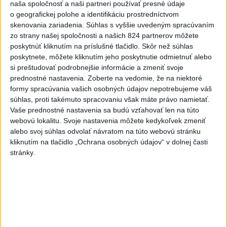
POŽIAR V SLOVNAFTE: Došlo k
naša spoločnosť a naši partneri používať presné údaje
narušeniu jednej z nádrží
o geografickej polohe a identifikáciu prostredníctvom
skenovania zariadenia. Súhlas s vyššie uvedeným spracúvaním
aktualizované
včera 14:20
,
včera 15:46
zo strany našej spoločnosti a našich 824 partnerov môžete
poskytnúť kliknutím na príslušné tlačidlo. Skôr než súhlas
Pri požiari lesného porastu v
poskytnete, môžete kliknutím jeho poskytnutie odmietnuť alebo
Trstíne zasahuje takmer 50
si preštudovať podrobnejšie informácie a zmeniť svoje
hasičov
prednostné nastavenia.
Zoberte na vedomie, že na niektoré
aktualizované
včera 20:21
,
včera 21:05
formy spracúvania vašich osobných údajov nepotrebujeme váš
súhlas, proti takémuto spracovaniu však máte právo namietať.
A. Danko vylúčil, že by sa SNS
Vaše prednostné nastavenia sa budú vzťahovať len na túto
pred voľbami spájala, avizuje
webovú lokalitu. Svoje nastavenia môžete kedykoľvek zmeniť
zmeny
alebo svoj súhlas odvolať návratom na túto webovú stránku
včera 18:51
kliknutím na tlačidlo „Ochrana osobných údajov“ v dolnej časti
stránky.
Senát USA schválil zákon o
sankciách proti Rusku
aktualizované
včera 19:50
,
včera 20:20
Magyar o kandidátoch na post
prezidenta: Mená nebudú