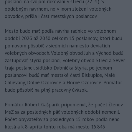
poslanci na svojom rokovaní v stredu (22. 4.). S
obdobným návrhom, no v inom zložení volebných
obvodov, prišla i časť mestských poslancov.
Mesto bude mať podľa návrhu radnice vo volebnom
období 2026 až 2030 celkom 15 poslancov, ktorí budú
po novom pôsobiť v siedmich namiesto deviatich
volebných obvodoch. Volebný obvod Juh a Východ budú
zastupovať štyria poslanci, volebný obvod Stred a Sever
traja poslanci, sídlisko Dubnička štyria, po jednom
poslancovi budú mať mestské časti Biskupice, Malé
Chlievany, Dolné Ozorovce a Horné Ozorovce. Primátor
bude pôsobiť na plný pracovný úväzok.
Primátor Róbert Gašparík pripomenul, že počet členov
MsZ sa za posledných päť volebných období nemenil.
Počet obyvateľov za posledných 15 rokov podľa neho
klesá a k 8. aprílu tohto roka má mesto 15.845