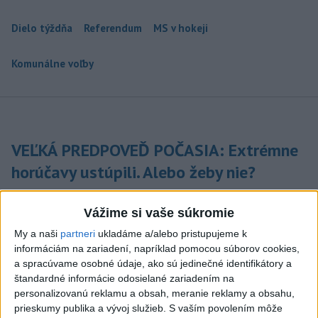
Dielo týždňa
Referendum
MS v hokeji
Komunálne voľby
VEĽKÁ PREDPOVEĎ POČASIA: Extrémne
horúčavy ustúpili. Alebo žeby nie?
Teraz.sk prináša predpoveď počasia na nasledujúci týždeň.
Vážime si vaše súkromie
včera 16:00
My a naši
partneri
ukladáme a/alebo pristupujeme k
Prezident: Násilie páchané pre
informáciám na zariadení, napríklad pomocou súborov cookies,
rasovú nenávisť treba odsúdiť v
a spracúvame osobné údaje, ako sú jedinečné identifikátory a
zárodku
štandardné informácie odosielané zariadením na
personalizovanú reklamu a obsah, meranie reklamy a obsahu,
včera 12:33
prieskumy publika a vývoj služieb.
S vaším povolením môže