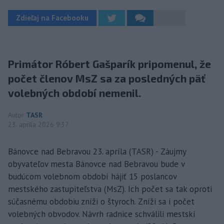
Zdieľaj na Facebooku
Primátor Róbert Gašparík pripomenul, že
počet členov MsZ sa za posledných päť
volebných období nemenil.
Autor
TASR
23. apríla 2026 9:37
Bánovce nad Bebravou 23. apríla (TASR) - Záujmy
obyvateľov mesta Bánovce nad Bebravou bude v
budúcom volebnom období hájiť 15 poslancov
mestského zastupiteľstva (MsZ). Ich počet sa tak oproti
súčasnému obdobiu zníži o štyroch. Zníži sa i počet
volebných obvodov. Návrh radnice schválili mestskí