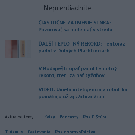
Neprehliadnite
ČIASTOČNÉ ZATMENIE SLNKA:
Pozorovať sa bude dať v stredu
ĎALŠÍ TEPLOTNÝ REKORD: Tentoraz
padol v Dolných Plachtinciach
V Budapešti opäť padol teplotný
rekord, tretí za päť týždňov
VIDEO: Umelá inteligencia a robotika
pomáhajú už aj záchranárom
Aktuálne témy:
Kvízy
Podcasty
Rok Ľ.Štúra
Turizmus
Cestovanie
Rok dobrovoľníctva