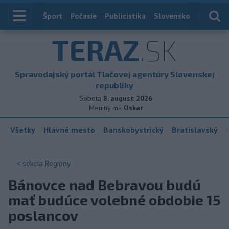
Index
Šport
Počasie
Publicistika
Slovensko
Zahranič
TERAZ
.SK
Spravodajský portál Tlačovej agentúry Slovenskej
republiky
Sobota
8. august 2026
Meniny má
Oskar
Všetky
Hlavné mesto
Banskobystrický
Bratislavský
< sekcia
Regióny
Bánovce nad Bebravou budú
mať budúce volebné obdobie 15
poslancov