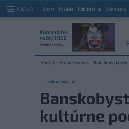
RUBRIKY
Index
Šport
Počasie
Publicistika
Slovensko
Komunálne
voľby 2026
S
Všetky správy
Všetky
Hlavné mesto
Banskobystrický
< sekcia
Regióny
Banskobystr
kultúrne po