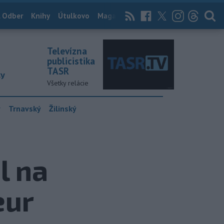
 Odber
Knihy
Útulkovo
Magazín
News Now
Archív
TASR
Televízna
publicistika
TASR
ky
Všetky relácie
y
Trnavský
Žilinský
l na
eur