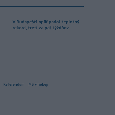
V Budapešti opäť padol teplotný
rekord, tretí za päť týždňov
Referendum
MS v hokeji