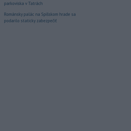
parkoviska v Tatrách
Románsky palác na Spišskom hrade sa
podarilo staticky zabezpečiť