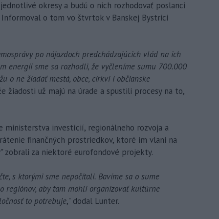
jednotlivé okresy a budú o nich rozhodovať poslanci
 Informoval o tom vo štvrtok v Banskej Bystrici
i samosprávy po nájazdoch predchádzajúcich vlád na ich
nám energií sme sa rozhodli, že vyčleníme sumu 700.000
u o ne žiadať mestá, obce, cirkvi i občianske
že žiadosti už majú na úrade a spustili procesy na to,
 ministerstva investícií, regionálneho rozvoja a
rátenie finančných prostriedkov, ktoré im vlani na
v
" zobrali za niektoré eurofondové projekty.
te, s ktorými sme nepočítali. Bavíme sa o sume
do regiónov, aby tam mohli organizovať kultúrne
ločnosť to potrebuje
," dodal Lunter.