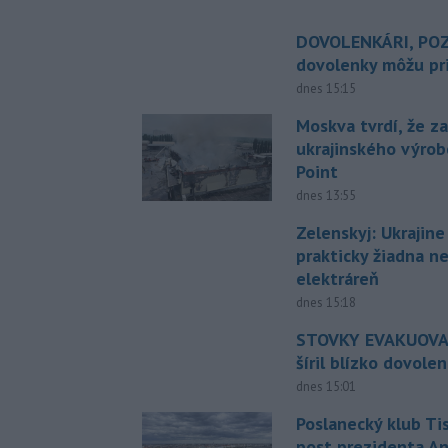
DOVOLENKÁRI, POZ
dovolenky môžu pri
dnes 15:15
Moskva tvrdí, že z
ukrajinského výrob
Point
dnes 13:55
Zelenskyj: Ukrajin
prakticky žiadna 
elektráreň
dnes 15:18
STOVKY EVAKUOVAN
šíril blízko dovole
dnes 15:01
Poslanecký klub Ti
post prezidenta A