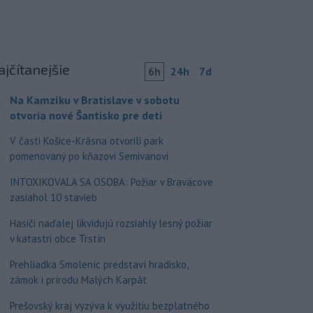
ajčítanejšie
6h
24h
7d
Na Kamzíku v Bratislave v sobotu
otvoria nové Šantisko pre deti
V časti Košice-Krásna otvorili park
pomenovaný po kňazovi Semivanovi
INTOXIKOVALA SA OSOBA: Požiar v Braväcove
zasiahol 10 stavieb
Hasiči naďalej likvidujú rozsiahly lesný požiar
v katastri obce Trstín
Prehliadka Smoleníc predstaví hradisko,
zámok i prírodu Malých Karpát
Prešovský kraj vyzýva k využitiu bezplatného