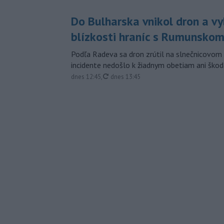
Do Bulharska vnikol dron a vy
blízkosti hraníc s Rumunsko
Podľa Radeva sa dron zrútil na slnečnicovom 
incidente nedošlo k žiadnym obetiam ani škod
aktualizované
dnes 12:45
,
dnes 13:45