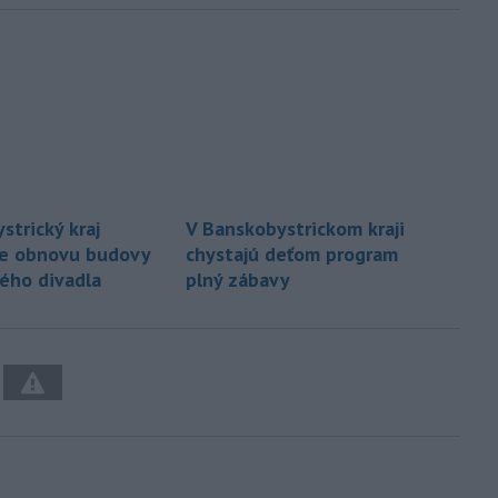
strický kraj
V Banskobystrickom kraji
je obnovu budovy
chystajú deťom program
ého divadla
plný zábavy