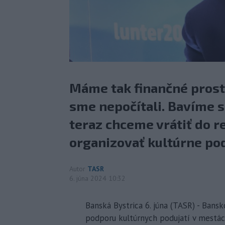
Máme tak finančné prostr
sme nepočítali. Bavíme s
teraz chceme vrátiť do r
organizovať kultúrne pod
Autor
TASR
6. júna 2024 10:32
Banská Bystrica 6. júna (TASR) - Bans
podporu kultúrnych podujatí v mestách