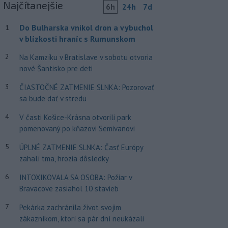
Najčítanejšie
6h
24h
7d
Do Bulharska vnikol dron a vybuchol
1
v blízkosti hraníc s Rumunskom
2
Na Kamzíku v Bratislave v sobotu otvoria
nové Šantisko pre deti
3
ČIASTOČNÉ ZATMENIE SLNKA: Pozorovať
sa bude dať v stredu
4
V časti Košice-Krásna otvorili park
pomenovaný po kňazovi Semivanovi
5
ÚPLNÉ ZATMENIE SLNKA: Časť Európy
zahalí tma, hrozia dôsledky
6
INTOXIKOVALA SA OSOBA: Požiar v
Braväcove zasiahol 10 stavieb
7
Pekárka zachránila život svojim
zákazníkom, ktorí sa pár dní neukázali