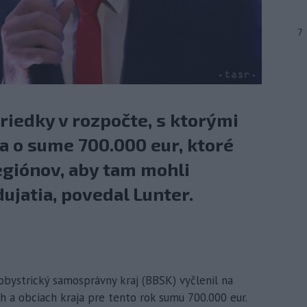
7
iedky v rozpočte, s ktorými
a o sume 700.000 eur, ktoré
egiónov, aby tam mohli
ujatia, povedal Lunter.
kobystrický samosprávny kraj (BBSK) vyčlenil na
 a obciach kraja pre tento rok sumu 700.000 eur.