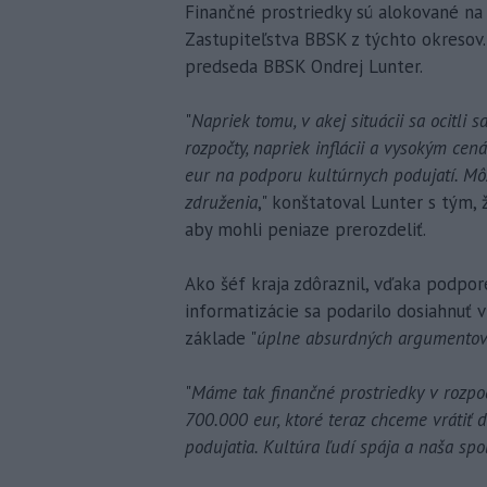
Finančné prostriedky sú alokované na 
Zastupiteľstva BBSK z týchto okresov.
predseda BBSK Ondrej Lunter.
"
Napriek tomu, v akej situácii sa ocitl
rozpočty, napriek inflácii a vysokým ce
eur na podporu kultúrnych podujatí. Môž
združenia
," konštatoval Lunter s tým, 
aby mohli peniaze prerozdeliť.
Ako šéf kraja zdôraznil, vďaka podpore
informatizácie sa podarilo dosiahnuť v
základe "
úplne absurdných argumento
"
Máme tak finančné prostriedky v rozpoč
700.000 eur, ktoré teraz chceme vrátiť 
podujatia. Kultúra ľudí spája a naša spo