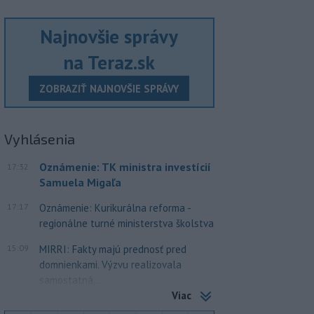
Najnovšie správy
na Teraz.sk
ZOBRAZIŤ NAJNOVŠIE SPRÁVY
Vyhlásenia
Oznámenie: TK ministra investícií
17:32
Samuela Migaľa
17:17
Oznámenie: Kurikurálna reforma -
regionálne turné ministerstva školstva
15:09
MIRRI: Fakty majú prednosť pred
domnienkami. Výzvu realizovala
samostatná...
Viac