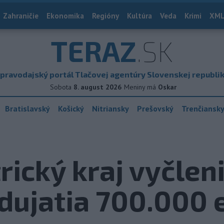
Zahraničie
Ekonomika
Regióny
Kultúra
Veda
Krimi
XML
TERAZ
.SK
pravodajský portál Tlačovej agentúry Slovenskej republi
Sobota
8. august 2026
Meniny má
Oskar
Bratislavský
Košický
Nitriansky
Prešovský
Trenčiansk
ický kraj vyčleni
dujatia 700.000 