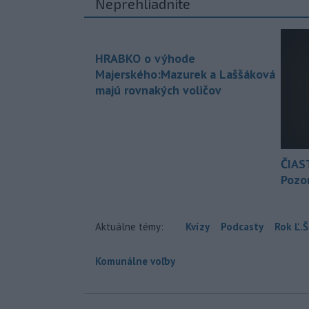
Neprehliadnite
HRABKO o výhode
Majerského:Mazurek a Laššáková
majú rovnakých voličov
ČIAS
Pozor
Aktuálne témy:
Kvízy
Podcasty
Rok Ľ.Š
Komunálne voľby