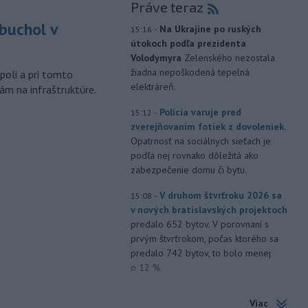
Práve teraz
buchol v
-
Na Ukrajine po ruských
15:16
útokoch podľa prezidenta
m
Volodymyra
Zelenského nezostala
žiadna nepoškodená tepelná
poli a pri tomto
elektráreň.
ám na infraštruktúre.
-
Polícia varuje pred
15:12
zverejňovaním fotiek z dovoleniek.
Opatrnosť na sociálnych sieťach je
podľa nej rovnako dôležitá ako
zabezpečenie domu či bytu.
-
V druhom štvrťroku 2026 sa
15:08
v nových bratislavských projektoch
predalo 652 bytov. V porovnaní s
prvým štvrťrokom, počas ktorého sa
predalo 742 bytov, to bolo menej
o 12 %.
-
Talianske úrady evakuovali
15:00
Viac
viac ako 200 ľudí, medzi nimi aj