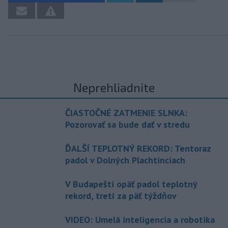
Neprehliadnite
ČIASTOČNÉ ZATMENIE SLNKA:
Pozorovať sa bude dať v stredu
ĎALŠÍ TEPLOTNÝ REKORD: Tentoraz
padol v Dolných Plachtinciach
V Budapešti opäť padol teplotný
rekord, tretí za päť týždňov
VIDEO: Umelá inteligencia a robotika