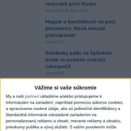
sankciách proti Rusku
aktualizované
včera 19:50
,
včera 20:20
Magyar o kandidátoch na post
prezidenta: Mená nebudú
prekvapením
včera 17:31
Románsky palác na Spišskom
hrade sa podarilo staticky
zabezpečiť
včera 18:00
Slováci získali vo Vichy bronz,
Vážime si vaše súkromie
Lacko: Rastú talentovaní hráči
My a naši
partneri
ukladáme a/alebo pristupujeme k
včera 15:51
informáciám na zariadení, napríklad pomocou súborov cookies,
Slovenky remizovali v druhom
a spracúvame osobné údaje, ako sú jedinečné identifikátory a
prípravnom dueli so Slovinkami
štandardné informácie odosielané zariadením na
personalizovanú reklamu a obsah, meranie reklamy a obsahu,
2:2
prieskumy publika a vývoj služieb.
S vaším povolením môže
aktualizované
včera 17:13
,
včera 19:45