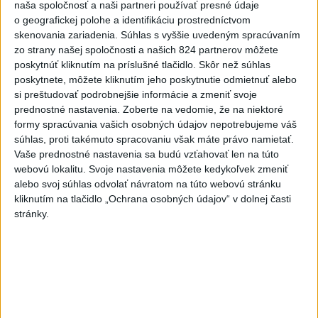
naša spoločnosť a naši partneri používať presné údaje
Práve teraz
o geografickej polohe a identifikáciu prostredníctvom
skenovania zariadenia. Súhlas s vyššie uvedeným spracúvaním
-
Taliansky tenista Matteo Arnaldi vypadol na turnaji ATP
21:30
zo strany našej spoločnosti a našich 824 partnerov môžete
Masters 1000
v Montreale už v 3. kole dvojhry.
poskytnúť kliknutím na príslušné tlačidlo. Skôr než súhlas
poskytnete, môžete kliknutím jeho poskytnutie odmietnuť alebo
si preštudovať podrobnejšie informácie a zmeniť svoje
Viac
Videá a prenosy TASR TV
prednostné nastavenia.
Zoberte na vedomie, že na niektoré
formy spracúvania vašich osobných údajov nepotrebujeme váš
súhlas, proti takémuto spracovaniu však máte právo namietať.
Deväť Slovákov zabojuje na ME v Paríži
Vaše prednostné nastavenia sa budú vzťahovať len na túto
o čo najlepšie výsledky
webovú lokalitu. Svoje nastavenia môžete kedykoľvek zmeniť
alebo svoj súhlas odvolať návratom na túto webovú stránku
kliknutím na tlačidlo „Ochrana osobných údajov“ v dolnej časti
Viac
stránky.
Najčítanejšie
6h
24h
7d
ČIASTOČNÉ ZATMENIE SLNKA: Pozorovať
1
sa bude dať v stredu