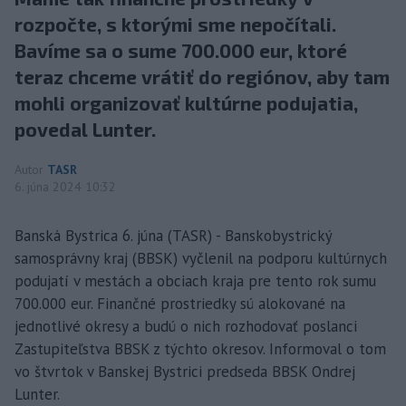
rozpočte, s ktorými sme nepočítali.
Bavíme sa o sume 700.000 eur, ktoré
teraz chceme vrátiť do regiónov, aby tam
mohli organizovať kultúrne podujatia,
povedal Lunter.
Autor
TASR
6. júna 2024 10:32
Banská Bystrica 6. júna (TASR) - Banskobystrický
samosprávny kraj (BBSK) vyčlenil na podporu kultúrnych
podujatí v mestách a obciach kraja pre tento rok sumu
700.000 eur. Finančné prostriedky sú alokované na
jednotlivé okresy a budú o nich rozhodovať poslanci
Zastupiteľstva BBSK z týchto okresov. Informoval o tom
vo štvrtok v Banskej Bystrici predseda BBSK Ondrej
Lunter.