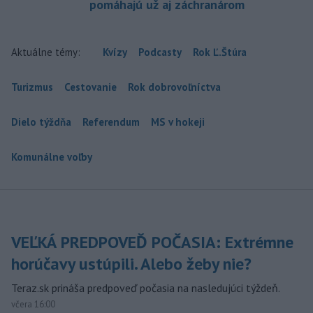
pomáhajú už aj záchranárom
Aktuálne témy:
Kvízy
Podcasty
Rok Ľ.Štúra
Turizmus
Cestovanie
Rok dobrovoľníctva
Dielo týždňa
Referendum
MS v hokeji
Komunálne voľby
VEĽKÁ PREDPOVEĎ POČASIA: Extrémne
horúčavy ustúpili. Alebo žeby nie?
Teraz.sk prináša predpoveď počasia na nasledujúci týždeň.
včera 16:00