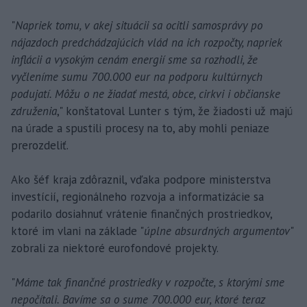
"
Napriek tomu, v akej situácii sa ocitli samosprávy po
nájazdoch predchádzajúcich vlád na ich rozpočty, napriek
inflácii a vysokým cenám energií sme sa rozhodli, že
vyčleníme sumu 700.000 eur na podporu kultúrnych
podujatí. Môžu o ne žiadať mestá, obce, cirkvi i občianske
združenia
," konštatoval Lunter s tým, že žiadosti už majú
na úrade a spustili procesy na to, aby mohli peniaze
prerozdeliť.
Ako šéf kraja zdôraznil, vďaka podpore ministerstva
investícií, regionálneho rozvoja a informatizácie sa
podarilo dosiahnuť vrátenie finančných prostriedkov,
ktoré im vlani na základe "
úplne absurdných argumentov
"
zobrali za niektoré eurofondové projekty.
"
Máme tak finančné prostriedky v rozpočte, s ktorými sme
nepočítali. Bavíme sa o sume 700.000 eur, ktoré teraz