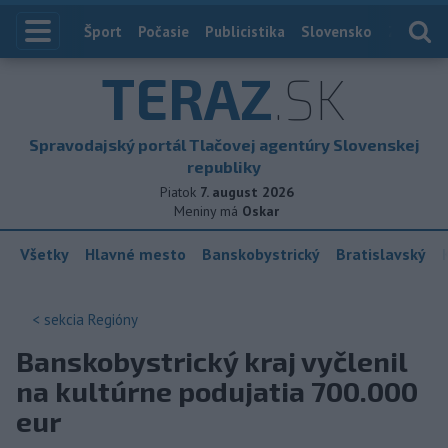
Index
Šport
Počasie
Publicistika
Slovensko
Zahranič
TERAZ
.SK
Spravodajský portál Tlačovej agentúry Slovenskej
republiky
Piatok
7. august 2026
Meniny má
Oskar
Všetky
Hlavné mesto
Banskobystrický
Bratislavský
< sekcia
Regióny
Banskobystrický kraj vyčlenil
na kultúrne podujatia 700.000
eur