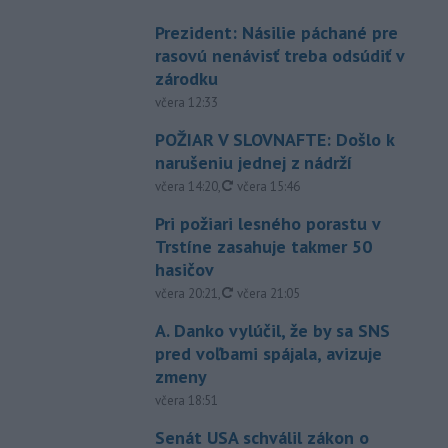
Prezident: Násilie páchané pre
rasovú nenávisť treba odsúdiť v
zárodku
včera 12:33
POŽIAR V SLOVNAFTE: Došlo k
narušeniu jednej z nádrží
aktualizované
včera 14:20
,
včera 15:46
Pri požiari lesného porastu v
Trstíne zasahuje takmer 50
hasičov
aktualizované
včera 20:21
,
včera 21:05
A. Danko vylúčil, že by sa SNS
pred voľbami spájala, avizuje
zmeny
včera 18:51
Senát USA schválil zákon o