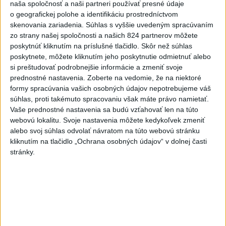
Turčianskeho Petra
naša spoločnosť a naši partneri používať presné údaje
o geografickej polohe a identifikáciu prostredníctvom
dnes 11:02
skenovania zariadenia. Súhlas s vyššie uvedeným spracúvaním
Srbsko potvrdilo návštevu
zo strany našej spoločnosti a našich 824 partnerov môžete
Zelenského
poskytnúť kliknutím na príslušné tlačidlo. Skôr než súhlas
poskytnete, môžete kliknutím jeho poskytnutie odmietnuť alebo
dnes 10:58
si preštudovať podrobnejšie informácie a zmeniť svoje
prednostné nastavenia.
Zoberte na vedomie, že na niektoré
Ukrajina opäť zasiahla sklad
formy spracúvania vašich osobných údajov nepotrebujeme váš
Wildberries v Jekaterinburgu
súhlas, proti takémuto spracovaniu však máte právo namietať.
dnes 9:16
Vaše prednostné nastavenia sa budú vzťahovať len na túto
webovú lokalitu. Svoje nastavenia môžete kedykoľvek zmeniť
DAC schytal od Twente
alebo svoj súhlas odvolať návratom na túto webovú stránku
poltucet, Klauss: Nemali sme
kliknutím na tlačidlo „Ochrana osobných údajov“ v dolnej časti
šancu
stránky.
dnes 9:52
O Haraslína má záujem
saudskoarabský Al-Fateh
dnes 10:44