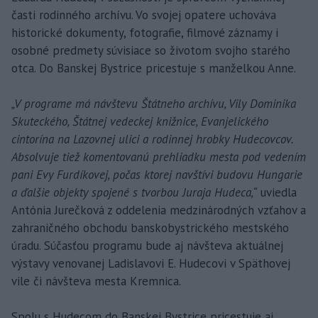
časti rodinného archívu. Vo svojej opatere uchováva
historické dokumenty, fotografie, filmové záznamy i
osobné predmety súvisiace so životom svojho starého
otca. Do Banskej Bystrice pricestuje s manželkou Anne.
„V programe má návštevu Štátneho archívu, Vily Dominika
Skuteckého, Štátnej vedeckej knižnice, Evanjelického
cintorína na Lazovnej ulici a rodinnej hrobky Hudecovcov.
Absolvuje tiež komentovanú prehliadku mesta pod vedením
pani Evy Furdíkovej, počas ktorej navštívi budovu Hungarie
a ďalšie objekty spojené s tvorbou Juraja Hudeca,“
uviedla
Antónia Jurečková z oddelenia medzinárodných vzťahov a
zahraničného obchodu banskobystrického mestského
úradu. Súčasťou programu bude aj návšteva aktuálnej
výstavy venovanej Ladislavovi E. Hudecovi v Späthovej
vile či návšteva mesta Kremnica.
Spolu s Hudecom do Banskej Bystrice pricestuje aj