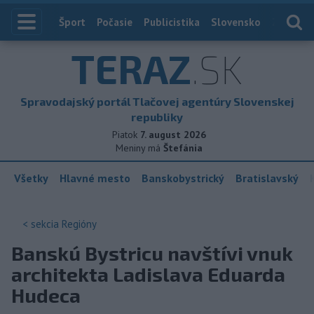
Index
Šport
Počasie
Publicistika
Slovensko
Zahranič
TERAZ
.SK
Spravodajský portál Tlačovej agentúry Slovenskej
republiky
Piatok
7. august 2026
Meniny má
Štefánia
Všetky
Hlavné mesto
Banskobystrický
Bratislavský
< sekcia
Regióny
Banskú Bystricu navštívi vnuk
architekta Ladislava Eduarda
Hudeca