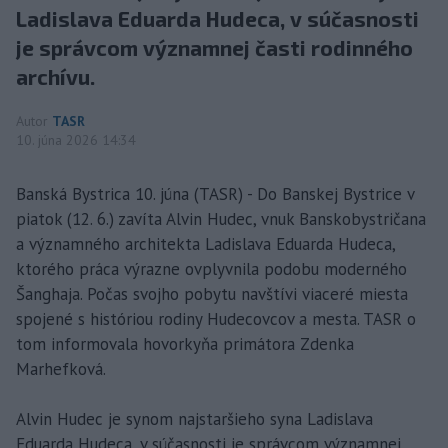
Ladislava Eduarda Hudeca, v súčasnosti
je správcom významnej časti rodinného
archívu.
Autor
TASR
10. júna 2026 14:34
Banská Bystrica 10. júna (TASR) - Do Banskej Bystrice v
piatok (12. 6.) zavíta Alvin Hudec, vnuk Banskobystričana
a významného architekta Ladislava Eduarda Hudeca,
ktorého práca výrazne ovplyvnila podobu moderného
Šanghaja. Počas svojho pobytu navštívi viaceré miesta
spojené s históriou rodiny Hudecovcov a mesta. TASR o
tom informovala hovorkyňa primátora Zdenka
Marhefková.
Alvin Hudec je synom najstaršieho syna Ladislava
Eduarda Hudeca, v súčasnosti je správcom významnej