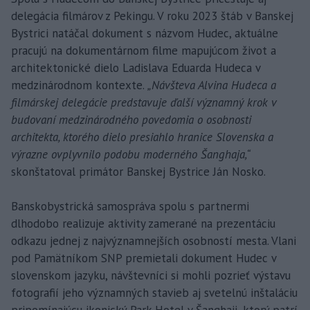
delegácia filmárov z Pekingu. V roku 2023 štáb v Banskej
Bystrici natáčal dokument s názvom Hudec, aktuálne
pracujú na dokumentárnom filme mapujúcom život a
architektonické dielo Ladislava Eduarda Hudeca v
medzinárodnom kontexte.
„Návšteva Alvina Hudeca a
filmárskej delegácie predstavuje ďalší významný krok v
budovaní medzinárodného povedomia o osobnosti
architekta, ktorého dielo presiahlo hranice Slovenska a
výrazne ovplyvnilo podobu moderného Šanghaja,“
skonštatoval primátor Banskej Bystrice Ján Nosko.
Banskobystrická samospráva spolu s partnermi
dlhodobo realizuje aktivity zamerané na prezentáciu
odkazu jednej z najvýznamnejších osobností mesta. Vlani
pod Pamätníkom SNP premietali dokument Hudec v
slovenskom jazyku, návštevníci si mohli pozrieť výstavu
fotografií jeho významných stavieb aj svetelnú inštaláciu
pripomínajúcu ikonický Park Hotel v Šanghaji, ktorý patrí