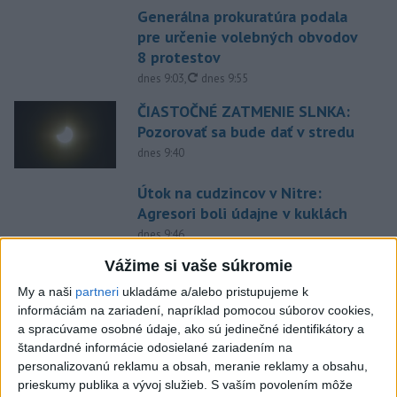
Generálna prokuratúra podala
pre určenie volebných obvodov
8 protestov
aktualizované
dnes 9:03
,
dnes 9:55
ČIASTOČNÉ ZATMENIE SLNKA:
Pozorovať sa bude dať v stredu
dnes 9:40
Útok na cudzincov v Nitre:
Agresori boli údajne v kuklách
dnes 9:46
Vážime si vaše súkromie
SMUTNÁ SPRÁVA: Martinské
divadlo prišlo o svoju dlhoročnú
My a naši
partneri
ukladáme a/alebo pristupujeme k
členku
informáciám na zariadení, napríklad pomocou súborov cookies,
a spracúvame osobné údaje, ako sú jedinečné identifikátory a
dnes 10:29
štandardné informácie odosielané zariadením na
NEVIDELI STE HO? Pátrajú
personalizovanú reklamu a obsah, meranie reklamy a obsahu,
Aladárovi Illésovi z
prieskumy publika a vývoj služieb.
S vaším povolením môže