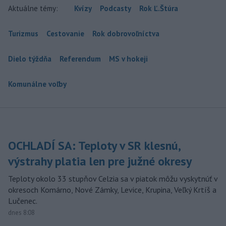
Aktuálne témy:
Kvízy
Podcasty
Rok Ľ.Štúra
Turizmus
Cestovanie
Rok dobrovoľníctva
Dielo týždňa
Referendum
MS v hokeji
Komunálne voľby
OCHLADÍ SA: Teploty v SR klesnú,
výstrahy platia len pre južné okresy
Teploty okolo 33 stupňov Celzia sa v piatok môžu vyskytnúť v
okresoch Komárno, Nové Zámky, Levice, Krupina, Veľký Krtíš a
Lučenec.
dnes 8:08