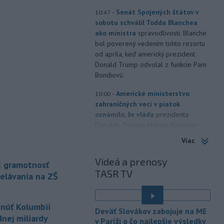
-
Senát Spojených štátov v
10:47
sobotu schválil Todda Blanchea
ako ministra
spravodlivosti. Blanche
bol poverený vedením tohto rezortu
od apríla, keď americký prezident
Donald Trump odvolal z funkcie Pam
Bondiovú.
-
Americké ministerstvo
10:00
zahraničných vecí v piatok
oznámilo, že vláda
prezidenta
Donalda Trumpa plánuje Kolumbii
poskytnúť miliardu dolárov na pomoc
Viac
v oblasti bezpečnosti.
Videá a prenosy
I gramotnosť
-
Slovenským firmám naďalej
09:40
TASR TV
chýbajú pracovníci s konkrétnymi
elávania na ZŠ
zručnosťami
pričom digitalizácia,
automatizácia a AI menia obsah
tnúť Kolumbii
tradičných pozícií a vytvárajú nové
Deväť Slovákov zabojuje na ME
profesie. Účinným riešením na
nej miliardy
v Paríži o čo najlepšie výsledky