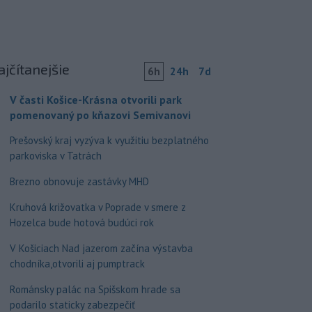
ajčítanejšie
6h
24h
7d
V časti Košice-Krásna otvorili park
pomenovaný po kňazovi Semivanovi
Prešovský kraj vyzýva k využitiu bezplatného
parkoviska v Tatrách
Brezno obnovuje zastávky MHD
Kruhová križovatka v Poprade v smere z
Hozelca bude hotová budúci rok
V Košiciach Nad jazerom začína výstavba
chodníka,otvorili aj pumptrack
Románsky palác na Spišskom hrade sa
podarilo staticky zabezpečiť