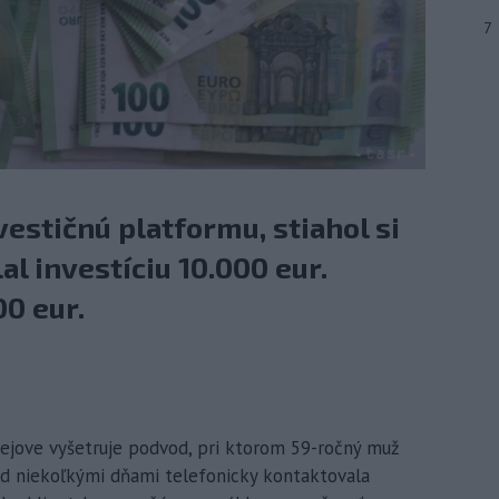
7
vestičnú platformu, stiahol si
al investíciu 10.000 eur.
00 eur.
ardejove vyšetruje podvod, pri ktorom 59-ročný muž
red niekoľkými dňami telefonicky kontaktovala