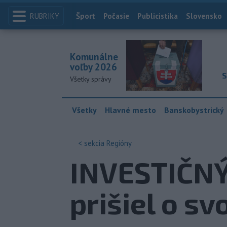
RUBRIKY
Index
Šport
Počasie
Publicistika
Slovensko
Komunálne
voľby 2026
S
Všetky správy
Všetky
Hlavné mesto
Banskobystrický
< sekcia
Regióny
INVESTIČNÝ
prišiel o sv