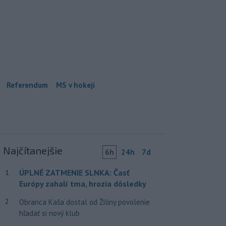
Referendum
MS v hokeji
Najčítanejšie
6h
24h
7d
ÚPLNÉ ZATMENIE SLNKA: Časť
1
Európy zahalí tma, hrozia dôsledky
2
Obranca Kaša dostal od Žiliny povolenie
hľadať si nový klub