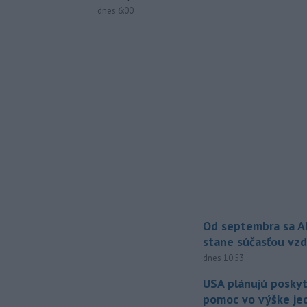
dnes 6:00
Od septembra sa A
stane súčasťou vzd
dnes 10:53
USA plánujú posky
pomoc vo výške jed