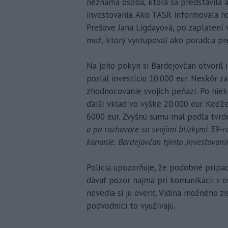
neznáma osoba, ktorá sa predstavila
investovania. Ako TASR informovala ho
Prešove Jana Ligdayová, po zaplatení
muž, ktorý vystupoval ako poradca pre
Na jeho pokyn si Bardejovčan otvoril i
poslal investíciu 10.000 eur. Neskôr z
zhodnocovanie svojich peňazí. Po nie
ďalší vklad vo výške 20.000 eur. Keďž
6000 eur. Zvyšnú sumu mal podľa tvrde
a po rozhovore so svojimi blízkymi 59-
konanie. Bardejovčan týmto ‚investovaním
Polícia upozorňuje, že podobné prípad
dávať pozor najmä pri komunikácii s 
nevedia si ju overiť. Vidina možného z
podvodníci to využívajú.