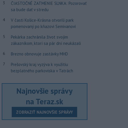
3
ČIASTOČNÉ ZATMENIE SLNKA: Pozorovať
sa bude dať v stredu
4
V časti Košice-Krásna otvorili park
pomenovaný po kňazovi Semivanovi
5
Pekárka zachránila život svojim
zákazníkom, ktorí sa pár dní neukázali
6
Brezno obnovuje zastávky MHD
7
Prešovský kraj vyzýva k využitiu
bezplatného parkoviska v Tatrách
Najnovšie správy
na Teraz.sk
ZOBRAZIŤ NAJNOVŠIE SPRÁVY