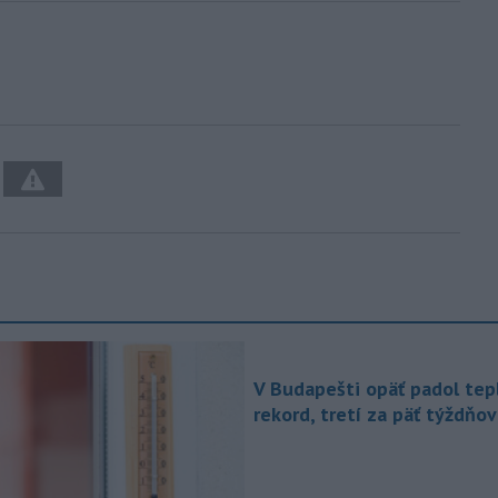
V Budapešti opäť padol tep
rekord, tretí za päť týždňov