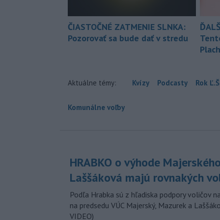
ČIASTOČNÉ ZATMENIE SLNKA:
ĎALŠ
Pozorovať sa bude dať v stredu
Tent
Plach
Aktuálne témy:
Kvízy
Podcasty
Rok Ľ.Š
Komunálne voľby
HRABKO o výhode Majerského
Laššáková majú rovnakých vo
Podľa Hrabka sú z hľadiska podpory voličov na
na predsedu VÚC Majerský, Mazurek a Laššák
VIDEO)