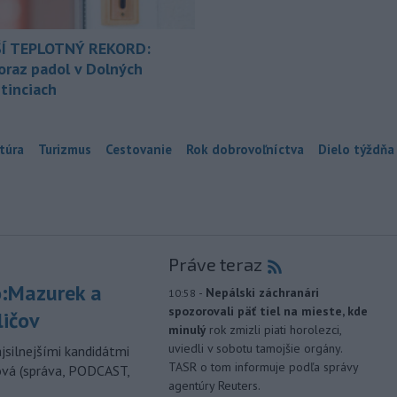
Í TEPLOTNÝ REKORD:
oraz padol v Dolných
tinciach
túra
Turizmus
Cestovanie
Rok dobrovoľníctva
Dielo týždňa
Práve teraz
:Mazurek a
-
Nepálski záchranári
10:58
spozorovali päť tiel na mieste, kde
ličov
minulý
rok zmizli piati horolezci,
uviedli v sobotu tamojšie orgány.
jsilnejšími kandidátmi
TASR o tom informuje podľa správy
ová (správa, PODCAST,
agentúry Reuters.