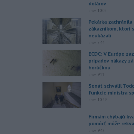
dolárov
dnes 10:02
Pekárka zachránila 
zákazníkom, ktorí s
neukázali
dnes 7:44
ECDC: V Európe za
prípadov nákazy z
horúčkou
dnes 9:11
Senát schválil Tod
funkcie ministra sp
dnes 10:49
Firmám chýbajú kval
pomôcť môže rekval
dnes 9:42