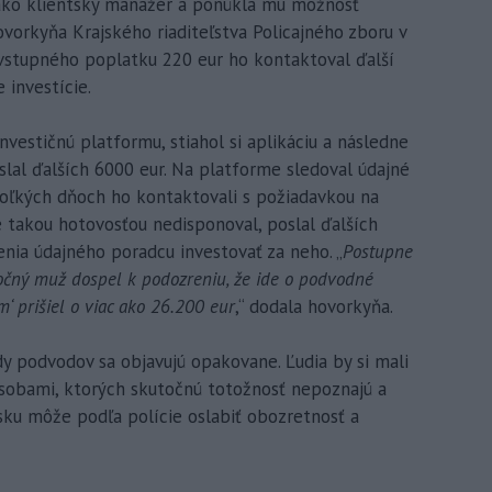
 ako klientsky manažér a ponúkla mu možnosť
vorkyňa Krajského riaditeľstva Policajného zboru v
 vstupného poplatku 220 eur ho kontaktoval ďalší
 investície.
nvestičnú platformu, stiahol si aplikáciu a následne
aslal ďalších 6000 eur. Na platforme sledoval údajné
koľkých dňoch ho kontaktovali s požiadavkou na
e takou hotovosťou nedisponoval, poslal ďalších
nia údajného poradcu investovať za neho. „
Postupne
ročný muž dospel k podozreniu, že ide o podvodné
‘ prišiel o viac ako 26.200 eur
,“ dodala hovorkyňa.
y podvodov sa objavujú opakovane. Ľudia by si mali
osobami, ktorých skutočnú totožnosť nepoznajú a
isku môže podľa polície oslabiť obozretnosť a