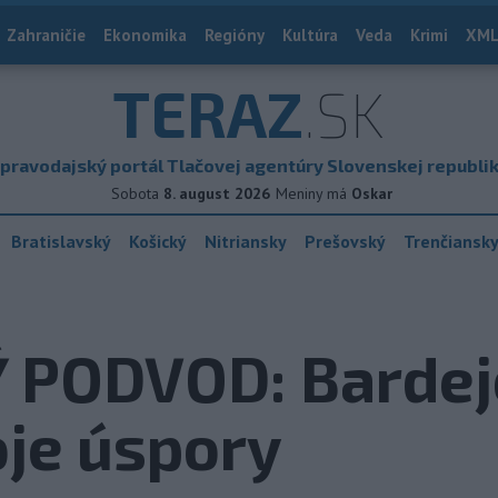
Zahraničie
Ekonomika
Regióny
Kultúra
Veda
Krimi
XML
TERAZ
.SK
pravodajský portál Tlačovej agentúry Slovenskej republi
Sobota
8. august 2026
Meniny má
Oskar
Bratislavský
Košický
Nitriansky
Prešovský
Trenčiansk
 PODVOD: Barde
oje úspory