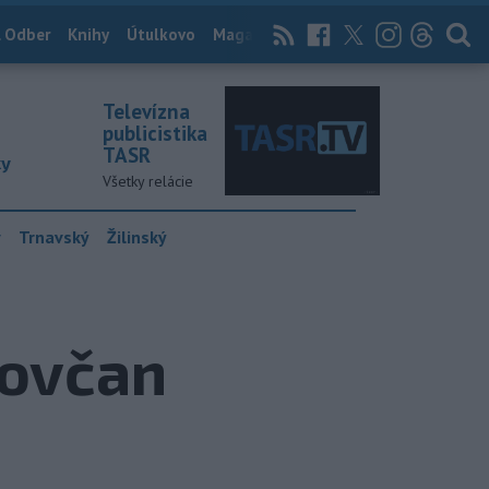
 Odber
Knihy
Útulkovo
Magazín
News Now
Archív
TASR
Televízna
publicistika
TASR
ky
Všetky relácie
y
Trnavský
Žilinský
jovčan