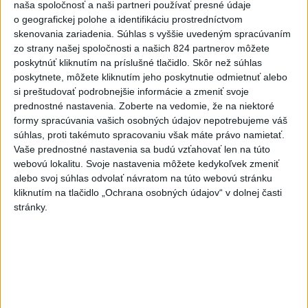
naša spoločnosť a naši partneri používať presné údaje
Horúčavy vystriedajú búrky:
o geografickej polohe a identifikáciu prostredníctvom
Výstrahy vydali vo viacerých
skenovania zariadenia. Súhlas s vyššie uvedeným spracúvaním
okresoch
zo strany našej spoločnosti a našich 824 partnerov môžete
poskytnúť kliknutím na príslušné tlačidlo. Skôr než súhlas
dnes 11:55
poskytnete, môžete kliknutím jeho poskytnutie odmietnuť alebo
POŽIAR V SLOVNAFTE: Horí
si preštudovať podrobnejšie informácie a zmeniť svoje
ropný produkt
prednostné nastavenia.
Zoberte na vedomie, že na niektoré
formy spracúvania vašich osobných údajov nepotrebujeme váš
aktualizované
dnes 14:20
,
dnes 14:23
súhlas, proti takémuto spracovaniu však máte právo namietať.
Blanár: Kandidatúru SR do
Vaše prednostné nastavenia sa budú vzťahovať len na túto
Bezpečnostnej rady OSN
webovú lokalitu. Svoje nastavenia môžete kedykoľvek zmeniť
alebo svoj súhlas odvolať návratom na túto webovú stránku
podporilo 123 štátov
kliknutím na tlačidlo „Ochrana osobných údajov“ v dolnej časti
dnes 12:52
stránky.
TRAGÉDIA NA DUNAJI: Muž sa
išiel okúpať, z vody viac
nevyšiel
dnes 13:09
Musk: Kandidátku francúzskej