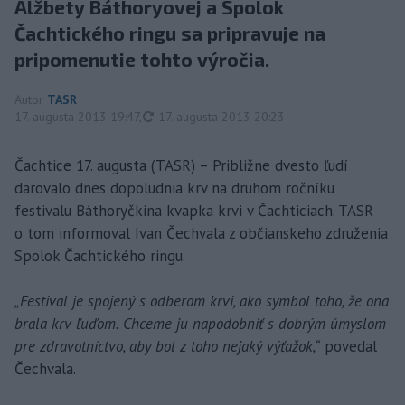
Alžbety Báthoryovej a Spolok
Čachtického ringu sa pripravuje na
pripomenutie tohto výročia.
Autor
TASR
aktualizované
17. augusta 2013 19:47
,
17. augusta 2013 20:23
Čachtice 17. augusta (TASR) – Približne dvesto ľudí
darovalo dnes dopoludnia krv na druhom ročníku
festivalu Báthoryčkina kvapka krvi v Čachticiach. TASR
o tom informoval Ivan Čechvala z občianskeho združenia
Spolok Čachtického ringu.
„Festival je spojený s odberom krvi, ako symbol toho, že ona
brala krv ľuďom. Chceme ju napodobniť s dobrým úmyslom
pre zdravotníctvo, aby bol z toho nejaký výťažok,“
povedal
Čechvala.