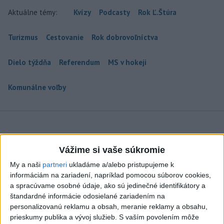
Aktuálne témy:
Kvízy
Podcasty
Rok Ľ.Štúra
Turizmus
Cestovanie
Rok dobrovoľníctva
Dielo týždňa
Referendum
MS v hokeji
Komunálne voľby
Prezident: Násilie páchané pre rasovú
Vážime si vaše súkromie
nenávisť treba odsúdiť v zárodku
My a naši
partneri
ukladáme a/alebo pristupujeme k
informáciám na zariadení, napríklad pomocou súborov cookies,
Mladých ľudí zo zahraničia mala v Nitre napadnúť skupina
a spracúvame osobné údaje, ako sú jedinečné identifikátory a
mužov v kuklách. Jeden z napadnutých Indov skončil v
štandardné informácie odosielané zariadením na
nemocnici, kde sa podrobil operácii.
personalizovanú reklamu a obsah, meranie reklamy a obsahu,
dnes 12:33
prieskumy publika a vývoj služieb.
S vaším povolením môže