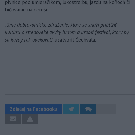
pivnice pod umieračikom, lukostreľbu, jazdu na koňoch či
bičovanie na dereši.
„Sme dobrovoľnícke združenie, ktoré sa snaží priblížiť
kultúru a stredoveké zvyky ľuďom a urobiť festival, ktorý by
sa každý rok opakoval,“
uzatvoril Čechvala.
Zdieľaj na Facebooku