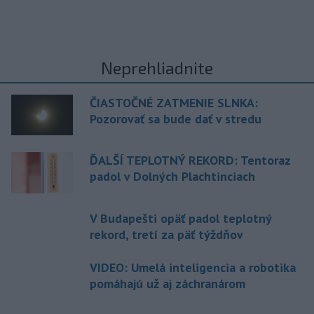
Neprehliadnite
ČIASTOČNÉ ZATMENIE SLNKA:
Pozorovať sa bude dať v stredu
ĎALŠÍ TEPLOTNÝ REKORD: Tentoraz
padol v Dolných Plachtinciach
V Budapešti opäť padol teplotný
rekord, tretí za päť týždňov
VIDEO: Umelá inteligencia a robotika
pomáhajú už aj záchranárom