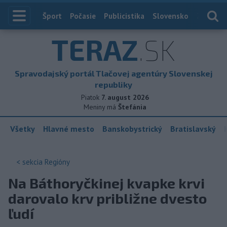
Index
Šport
Počasie
Publicistika
Slovensko
Zahranič
TERAZ
.SK
Spravodajský portál Tlačovej agentúry Slovenskej
republiky
Piatok
7. august 2026
Meniny má
Štefánia
Všetky
Hlavné mesto
Banskobystrický
Bratislavský
< sekcia
Regióny
Na Báthoryčkinej kvapke krvi
darovalo krv približne dvesto
ľudí