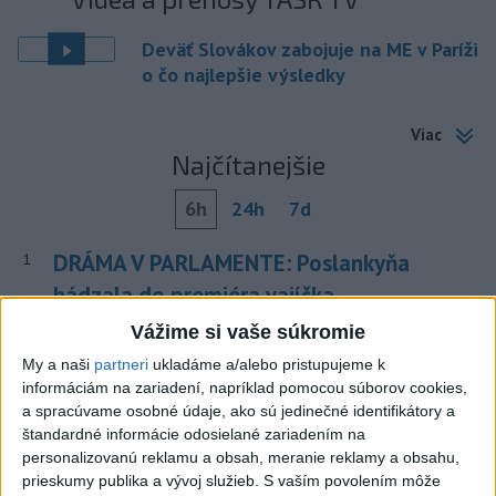
Deväť Slovákov zabojuje na ME v Paríži
o čo najlepšie výsledky
Viac
Najčítanejšie
6h
24h
7d
DRÁMA V PARLAMENTE: Poslankyňa
1
hádzala do premiéra vajíčka
Vážime si vaše súkromie
2
V blízkosti Vojenského technického a skúšobného ústavu
My a naši
partneri
ukladáme a/alebo pristupujeme k
Záhorie HORÍ
informáciám na zariadení, napríklad pomocou súborov cookies,
3
Do Bulharska vnikol dron a vybuchol v blízkosti hraníc s
a spracúvame osobné údaje, ako sú jedinečné identifikátory a
štandardné informácie odosielané zariadením na
Rumunskom
personalizovanú reklamu a obsah, meranie reklamy a obsahu,
4
Očovská folklórna hruda tradične privítala domáce
prieskumy publika a vývoj služieb.
S vaším povolením môže