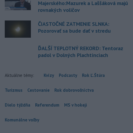
Majerského:Mazurek a Laššáková majú
rovnakých voličov
ČIASTOČNÉ ZATMENIE SLNKA:
Pozorovať sa bude dať v stredu
ĎALŠÍ TEPLOTNÝ REKORD: Tentoraz
padol v Dolných Plachtinciach
Aktuálne témy:
Kvízy
Podcasty
Rok Ľ.Štúra
Turizmus
Cestovanie
Rok dobrovoľníctva
Dielo týždňa
Referendum
MS v hokeji
Komunálne voľby