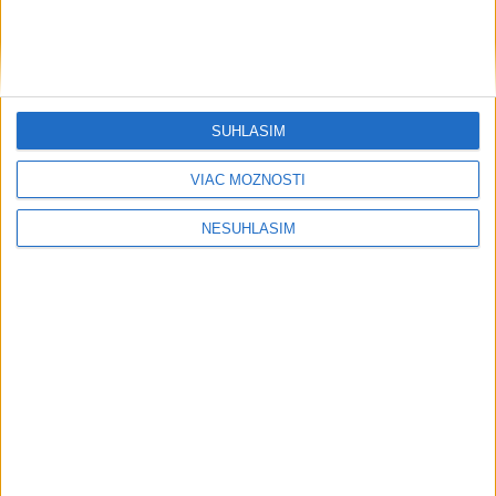
SÚHLASÍM
VIAC MOŽNOSTÍ
NESÚHLASÍM
....