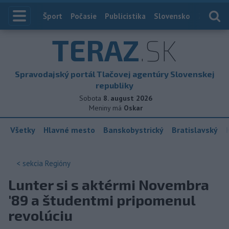
Index
Šport
Počasie
Publicistika
Slovensko
Zahranič
TERAZ
.SK
Spravodajský portál Tlačovej agentúry Slovenskej
republiky
Sobota
8. august 2026
Meniny má
Oskar
Všetky
Hlavné mesto
Banskobystrický
Bratislavský
< sekcia
Regióny
Lunter si s aktérmi Novembra
'89 a študentmi pripomenul
revolúciu