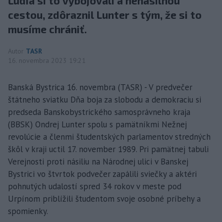
Ľudia si to vybojovali a nenásilnou
cestou, zdôraznil Lunter s tým, že si to
musíme chrániť.
Autor
TASR
16. novembra 2023 19:21
Banská Bystrica 16. novembra (TASR) - V predvečer
štátneho sviatku Dňa boja za slobodu a demokraciu si
predseda Banskobystrického samosprávneho kraja
(BBSK) Ondrej Lunter spolu s pamätníkmi Nežnej
revolúcie a členmi študentských parlamentov stredných
škôl v kraji uctil 17. november 1989. Pri pamätnej tabuli
Verejnosti proti násiliu na Národnej ulici v Banskej
Bystrici vo štvrtok podvečer zapálili sviečky a aktéri
pohnutých udalostí spred 34 rokov v meste pod
Urpínom priblížili študentom svoje osobné príbehy a
spomienky.