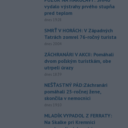
vydalo výstrahy prvého stupňa
pred teplom
dnes 19:28
SMRŤ V HORÁCH: V Západných
Tatrách zomrel 76-ročný turista
dnes 20:04
ZÁCHRANÁRI V AKCII: Pomáhali
dvom poľským turistkám, obe
utrpeli úrazy
dnes 18:39
NEŠŤASTNÝ PÁD:Záchranári
pomáhali 25-ročnej žene,
skončila v nemocnici
dnes 19:10
MLADÍK VYPADOL Z FERRATY:
Na Skalke pri Kremnici