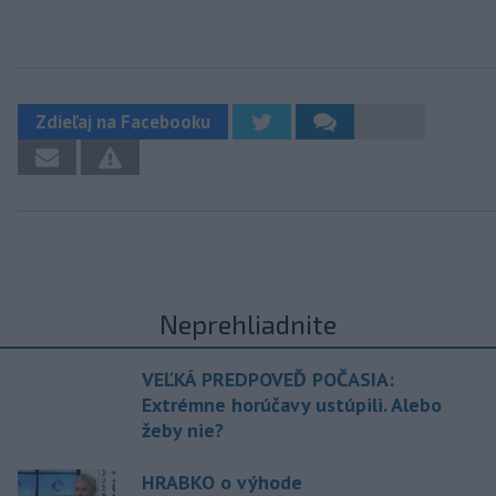
Zdieľaj na Facebooku
Neprehliadnite
VEĽKÁ PREDPOVEĎ POČASIA:
Extrémne horúčavy ustúpili. Alebo
žeby nie?
HRABKO o výhode