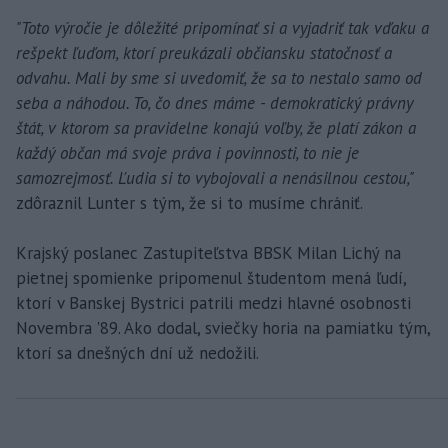
"Toto výročie je dôležité pripomínať si a vyjadriť tak vďaku a
rešpekt ľuďom, ktorí preukázali občiansku statočnosť a
odvahu. Mali by sme si uvedomiť, že sa to nestalo samo od
seba a náhodou. To, čo dnes máme - demokratický právny
štát, v ktorom sa pravidelne konajú voľby, že platí zákon a
každý občan má svoje práva i povinnosti, to nie je
samozrejmosť. Ľudia si to vybojovali a nenásilnou cestou,"
zdôraznil Lunter s tým, že si to musíme chrániť.
Krajský poslanec Zastupiteľstva BBSK Milan Lichý na
pietnej spomienke pripomenul študentom mená ľudí,
ktorí v Banskej Bystrici patrili medzi hlavné osobnosti
Novembra '89. Ako dodal, sviečky horia na pamiatku tým,
ktorí sa dnešných dní už nedožili.