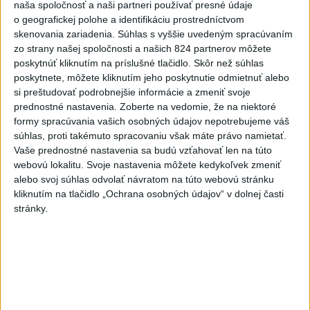
naša spoločnosť a naši partneri používať presné údaje
folklórne kolektívy
o geografickej polohe a identifikáciu prostredníctvom
5
ČIASTOČNÉ ZATMENIE SLNKA: Pozorovať sa bude dať v
skenovania zariadenia. Súhlas s vyššie uvedeným spracúvaním
zo strany našej spoločnosti a našich 824 partnerov môžete
stredu
poskytnúť kliknutím na príslušné tlačidlo. Skôr než súhlas
6
Kúpele Brusno pripravujú 19. ročník festivalu Jozefa
poskytnete, môžete kliknutím jeho poskytnutie odmietnuť alebo
si preštudovať podrobnejšie informácie a zmeniť svoje
Bednárika
prednostné nastavenia.
Zoberte na vedomie, že na niektoré
7
SMRŤ V HORÁCH: V Západných Tatrách zomrel 76-ročný
formy spracúvania vašich osobných údajov nepotrebujeme váš
súhlas, proti takémuto spracovaniu však máte právo namietať.
turista
Vaše prednostné nastavenia sa budú vzťahovať len na túto
webovú lokalitu. Svoje nastavenia môžete kedykoľvek zmeniť
Najnovšie správy na Teraz.sk
alebo svoj súhlas odvolať návratom na túto webovú stránku
kliknutím na tlačidlo „Ochrana osobných údajov“ v dolnej časti
Vyhlásenia
stránky.
Priame prenosy z Národnej rady SR
Politika na sociálnych sieťach