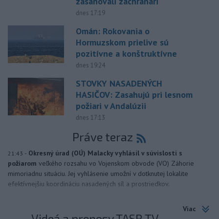
zasahovali záchranári
dnes 17:19
Omán: Rokovania o
Hormuzskom prielive sú
pozitívne a konštruktívne
dnes 19:24
STOVKY NASADENÝCH
HASIČOV: Zasahujú pri lesnom
požiari v Andalúzii
dnes 17:13
Práve teraz
-
Okresný úrad (OÚ) Malacky vyhlásil v súvislosti s
21:43
požiarom
veľkého rozsahu vo Vojenskom obvode (VO) Záhorie
mimoriadnu situáciu. Jej vyhlásenie umožní v dotknutej lokalite
efektívnejšiu koordináciu nasadených síl a prostriedkov.
Viac
Videá a prenosy TASR TV