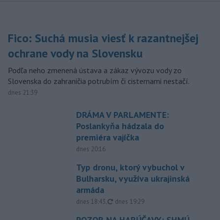
Fico: Suchá musia viesť k razantnejšej
ochrane vody na Slovensku
Podľa neho zmenená ústava a zákaz vývozu vody zo
Slovenska do zahraničia potrubím či cisternami nestačí.
dnes 21:39
DRÁMA V PARLAMENTE:
Poslankyňa hádzala do
premiéra vajíčka
dnes 20:16
Typ dronu, ktorý vybuchol v
Bulharsku, využíva ukrajinská
armáda
aktualizované
dnes 18:43
,
dnes 19:29
POZOR NA HARÚČAVY: SHMÚ