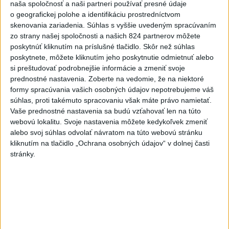
naša spoločnosť a naši partneri používať presné údaje
2
Festival Lovestream 2026 pokračuje, druhý deň zakončil
o geografickej polohe a identifikáciu prostredníctvom
skenovania zariadenia. Súhlas s vyššie uvedeným spracúvaním
Robbie Williams
zo strany našej spoločnosti a našich 824 partnerov môžete
3
Skončili ďalšie desiatky menších pôšt, samosprávam sa
poskytnúť kliknutím na príslušné tlačidlo. Skôr než súhlas
poskytnete, môžete kliknutím jeho poskytnutie odmietnuť alebo
to nepáči
si preštudovať podrobnejšie informácie a zmeniť svoje
4
SMRŤ V HORÁCH: V Západných Tatrách zomrel 76-ročný
prednostné nastavenia.
Zoberte na vedomie, že na niektoré
formy spracúvania vašich osobných údajov nepotrebujeme váš
turista
súhlas, proti takémuto spracovaniu však máte právo namietať.
5
VEĽKÁ PREDPOVEĎ POČASIA: Extrémne horúčavy
Vaše prednostné nastavenia sa budú vzťahovať len na túto
webovú lokalitu. Svoje nastavenia môžete kedykoľvek zmeniť
ustúpili. Alebo žeby nie?
alebo svoj súhlas odvolať návratom na túto webovú stránku
6
OTESTUJTE SA: Rozumiete slovenským nárečiam? Tieto
kliknutím na tlačidlo „Ochrana osobných údajov“ v dolnej časti
stránky.
slová vás potrápia
7
Prešov remizoval v domácom dueli 3. kola s Liptovským
Mikulášom
Najnovšie správy na Teraz.sk