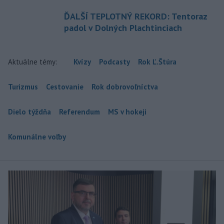
ĎALŠÍ TEPLOTNÝ REKORD: Tentoraz
padol v Dolných Plachtinciach
Aktuálne témy:
Kvízy
Podcasty
Rok Ľ.Štúra
Turizmus
Cestovanie
Rok dobrovoľníctva
Dielo týždňa
Referendum
MS v hokeji
Komunálne voľby