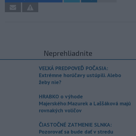
Neprehliadnite
VEĽKÁ PREDPOVEĎ POČASIA:
Extrémne horúčavy ustúpili. Alebo
žeby nie?
HRABKO o výhode
Majerského:Mazurek a Laššáková majú
rovnakých voličov
ČIASTOČNÉ ZATMENIE SLNKA:
Pozorovať sa bude dať v stredu