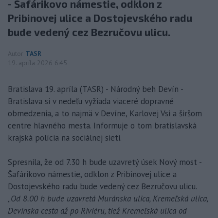
- Šafárikovo námestie, odklon z
Pribinovej ulice a Dostojevského radu
bude vedený cez Bezručovu ulicu.
Autor
TASR
19. apríla 2026 6:45
Bratislava 19. apríla (TASR) - Národný beh Devín -
Bratislava si v nedeľu vyžiada viaceré dopravné
obmedzenia, a to najmä v Devíne, Karlovej Vsi a širšom
centre hlavného mesta. Informuje o tom bratislavská
krajská polícia na sociálnej sieti.
Spresnila, že od 7.30 h bude uzavretý úsek Nový most -
Šafárikovo námestie, odklon z Pribinovej ulice a
Dostojevského radu bude vedený cez Bezručovu ulicu.
„
Od 8.00 h bude uzavretá Muránska ulica, Kremeľská ulica,
Devínska cesta až po Riviéru, tiež Kremeľská ulica od