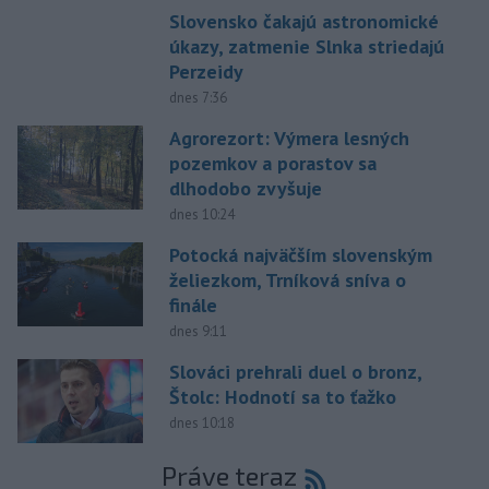
Slovensko čakajú astronomické
úkazy, zatmenie Slnka striedajú
Perzeidy
dnes 7:36
Agrorezort: Výmera lesných
pozemkov a porastov sa
dlhodobo zvyšuje
dnes 10:24
Potocká najväčším slovenským
želiezkom, Trníková sníva o
finále
dnes 9:11
Slováci prehrali duel o bronz,
Štolc: Hodnotí sa to ťažko
dnes 10:18
Práve teraz