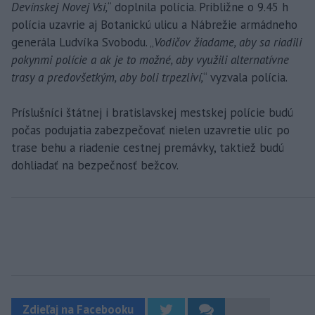
Devínskej Novej Vsi,
“ doplnila polícia. Približne o 9.45 h
polícia uzavrie aj Botanickú ulicu a Nábrežie armádneho
generála Ludvíka Svobodu. „
Vodičov žiadame, aby sa riadili
pokynmi polície a ak je to možné, aby využili alternatívne
trasy a predovšetkým, aby boli trpezliví,
“ vyzvala polícia.
Príslušníci štátnej i bratislavskej mestskej polície budú
počas podujatia zabezpečovať nielen uzavretie ulíc po
trase behu a riadenie cestnej premávky, taktiež budú
dohliadať na bezpečnosť bežcov.
Zdieľaj na Facebooku