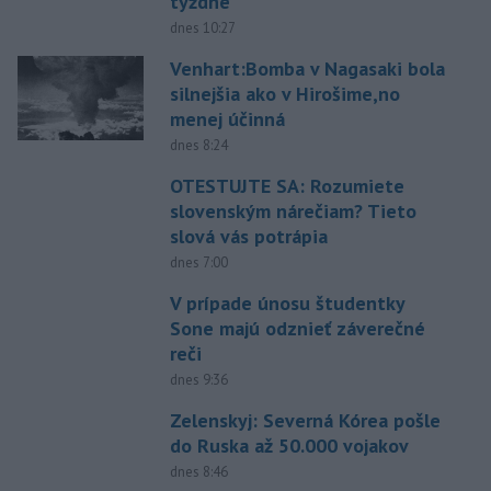
týždne
dnes 10:27
Venhart:Bomba v Nagasaki bola
silnejšia ako v Hirošime,no
menej účinná
dnes 8:24
OTESTUJTE SA: Rozumiete
slovenským nárečiam? Tieto
slová vás potrápia
dnes 7:00
V prípade únosu študentky
Sone majú odznieť záverečné
reči
dnes 9:36
Zelenskyj: Severná Kórea pošle
do Ruska až 50.000 vojakov
dnes 8:46