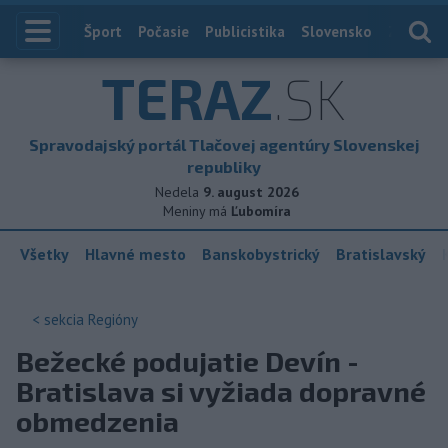
Index
Šport
Počasie
Publicistika
Slovensko
Zahranič
TERAZ
.SK
Spravodajský portál Tlačovej agentúry Slovenskej
republiky
Nedela
9. august 2026
Meniny má
Ľubomíra
Všetky
Hlavné mesto
Banskobystrický
Bratislavský
< sekcia
Regióny
Bežecké podujatie Devín -
Bratislava si vyžiada dopravné
obmedzenia