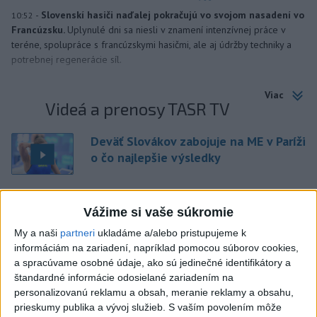
-
Slovenskí hasiči naďalej pokračujú vo svojom nasadení vo
10:52
Francúzsku.
Uplynulé dni sa niesli v znamení intenzívnej práce v
teréne, spolupráce s francúzskymi hasičmi, ale aj údržby techniky a
potrebnej regenerácie síl.
Viac
Videá a prenosy TASR TV
Deväť Slovákov zabojuje na ME v Paríži
o čo najlepšie výsledky
Viac
Vážime si vaše súkromie
Najčítanejšie
My a naši
partneri
ukladáme a/alebo pristupujeme k
informáciám na zariadení, napríklad pomocou súborov cookies,
6h
24h
7d
a spracúvame osobné údaje, ako sú jedinečné identifikátory a
štandardné informácie odosielané zariadením na
DRÁMA V PARLAMENTE: Poslankyňa
1
personalizovanú reklamu a obsah, meranie reklamy a obsahu,
hádzala do premiéra vajíčka
prieskumy publika a vývoj služieb.
S vaším povolením môže