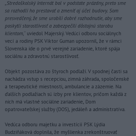
„Stredoškolský internát bol v podstate prázdny, preto sme
sa rozhodli ho prestavať a zmeniť aj účel budovy. Som
presvedčený, že sme urobili dobré rozhodnutie, aby sme
poskytli starostlivosť a zabezpečili dôstojnú starobu
klientom,
“ uviedol Majerský. Vedúci odboru sociálnych
vecí a rodiny PSK Viktor Guman upozornil, že v rámci
Slovenska ide o prvé verejné zariadenie, ktoré spája
sociálnu a zdravotnú starostlivosť.
Objekt pozostáva zo štyroch podlaží. V spodnej časti sa
nachádza vstup s recepciou, zimná záhrada, spoločenské
a terapeutické miestnosti, ambulancie a zázemie. Na
ďalších podlažiach sú izby pre klientov, pričom každá z
nich má vlastné sociálne zariadenie, Dom
opatrovateľskej služby (DOS), jedáleň a administratíva.
Vedúca odboru majetku a investícií PSK Lýdia
Budziňáková doplnila, že myšlienka zrekonštruovať