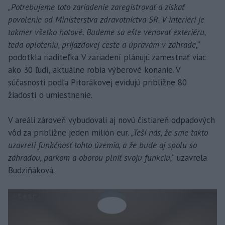
„Potrebujeme toto zariadenie zaregistrovať a získať
povolenie od Ministerstva zdravotníctva SR. V interiéri je
takmer všetko hotové. Budeme sa ešte venovať exteriéru,
teda oploteniu, príjazdovej ceste a úpravám v záhrade
,“
podotkla riaditeľka. V zariadení plánujú zamestnať viac
ako 30 ľudí, aktuálne robia výberové konanie. V
súčasnosti podľa Pitorákovej evidujú približne 80
žiadostí o umiestnenie.
V areáli zároveň vybudovali aj novú čistiareň odpadových
vôd za približne jeden milión eur.
„Teší nás, že sme takto
uzavreli funkčnosť tohto územia, a že bude aj spolu so
záhradou, parkom a oborou plniť svoju funkciu,
“ uzavrela
Budziňáková.