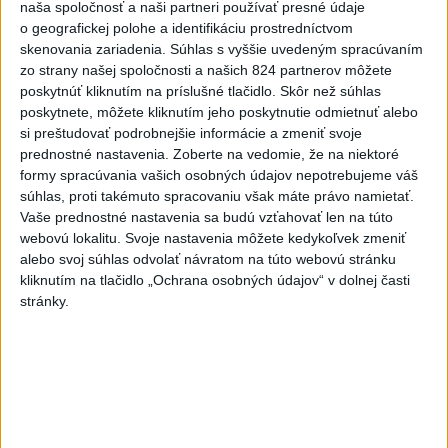
naša spoločnosť a naši partneri používať presné údaje
Laššáková majú rovnakých
o geografickej polohe a identifikáciu prostredníctvom
voličov
skenovania zariadenia. Súhlas s vyššie uvedeným spracúvaním
dnes 6:00
zo strany našej spoločnosti a našich 824 partnerov môžete
poskytnúť kliknutím na príslušné tlačidlo. Skôr než súhlas
Šesťčlenná skupina ukončila
poskytnete, môžete kliknutím jeho poskytnutie odmietnuť alebo
100-dňový pokus pre vesmírne
si preštudovať podrobnejšie informácie a zmeniť svoje
misie
prednostné nastavenia.
Zoberte na vedomie, že na niektoré
dnes 7:05
formy spracúvania vašich osobných údajov nepotrebujeme váš
súhlas, proti takémuto spracovaniu však máte právo namietať.
V Kyjeve sa ozývali výbuchy, pri
Vaše prednostné nastavenia sa budú vzťahovať len na túto
metropole prišli o život traja
webovú lokalitu. Svoje nastavenia môžete kedykoľvek zmeniť
ľudia
alebo svoj súhlas odvolať návratom na túto webovú stránku
dnes 7:17
kliknutím na tlačidlo „Ochrana osobných údajov“ v dolnej časti
stránky.
Bloomberg: Pentagón chce
urobiť prvé testy systému
Golden Dome
dnes 7:15
Európa sa pripravuje na pokles
výroby elektriny počas