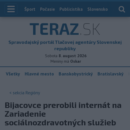
Index
Šport
Počasie
Publicistika
Slovensko
Zahranič
TERAZ
.SK
Spravodajský portál Tlačovej agentúry Slovenskej
republiky
Sobota
8. august 2026
Meniny má
Oskar
Všetky
Hlavné mesto
Banskobystrický
Bratislavský
< sekcia
Regióny
Bijacovce prerobili internát na
Zariadenie
sociálnozdravotných služieb