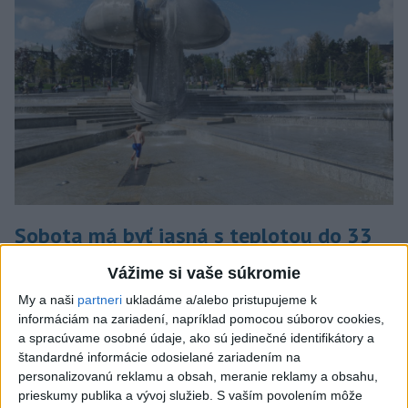
Sobota má byť jasná s teplotou do 33
stupňov celzia
Vážime si vaše súkromie
V noci miestami ešte zväčšená oblačnosť a ojedinele
My a naši
partneri
ukladáme a/alebo pristupujeme k
doznievanie prehánok a búrok.
informáciám na zariadení, napríklad pomocou súborov cookies,
dnes 6:55
a spracúvame osobné údaje, ako sú jedinečné identifikátory a
štandardné informácie odosielané zariadením na
HRABKO o výhode
personalizovanú reklamu a obsah, meranie reklamy a obsahu,
Majerského:Mazurek a
prieskumy publika a vývoj služieb.
S vaším povolením môže