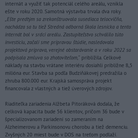
internát a využiť tak potenciál celého areálu, vznikla
ešte v roku 2020. Samotná výstavba trvala dva roky.
„Ešte predtým sa zrekonštruovala susediaca telocvičňa,
nachádza sa tu tiež Stredná odborná škola lesnícka a tento
internát bol v srdci areálu. Zastupiteľstvo schválilo túto
investíciu, začali sme prípravou štúdie, nasledovala
projektová príprava, verejné obstarávanie a v roku 2022 sa
podpísala zmluva so zhotoviteľom,“
priblížila. Celkové
náklady na stavbu vrátane interiéru dosiahli približne 8,5
milióna eur. Stavba sa podľa Budziňákovej predražila o
zhruba 800.000 eur. Krajská samospráva projekt
financovala z vlastných a tiež úverových zdrojov.
Riaditeľka zariadenia Alžbeta Pitoráková dodala, že
celková kapacita bude 56 klientov, pričom 36 bude v
špecializovanom zariadení so zameraním na
Alzheimerovu a Parkinsonovu chorobu a tiež demenciu.
Zvyšných 20 miest bude v DOS na treťom podlaží.