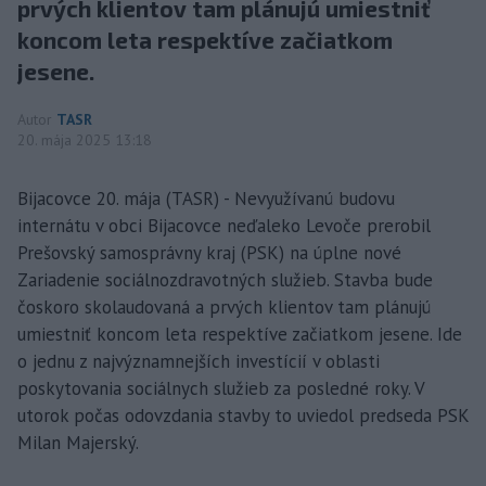
prvých klientov tam plánujú umiestniť
koncom leta respektíve začiatkom
jesene.
Autor
TASR
20. mája 2025 13:18
Bijacovce 20. mája (TASR) - Nevyužívanú budovu
internátu v obci Bijacovce neďaleko Levoče prerobil
Prešovský samosprávny kraj (PSK) na úplne nové
Zariadenie sociálnozdravotných služieb. Stavba bude
čoskoro skolaudovaná a prvých klientov tam plánujú
umiestniť koncom leta respektíve začiatkom jesene. Ide
o jednu z najvýznamnejších investícií v oblasti
poskytovania sociálnych služieb za posledné roky. V
utorok počas odovzdania stavby to uviedol predseda PSK
Milan Majerský.