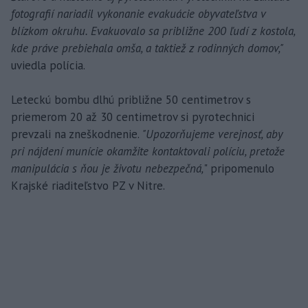
fotografií nariadil vykonanie evakuácie obyvateľstva v
blízkom okruhu. Evakuovalo sa približne 200 ľudí z kostola,
kde práve prebiehala omša, a taktiež z rodinných domov,"
uviedla polícia.
Leteckú bombu dlhú približne 50 centimetrov s
priemerom 20 až 30 centimetrov si pyrotechnici
prevzali na zneškodnenie.
"Upozorňujeme verejnosť, aby
pri nájdení munície okamžite kontaktovali políciu, pretože
manipulácia s ňou je životu nebezpečná,
" pripomenulo
Krajské riaditeľstvo PZ v Nitre.