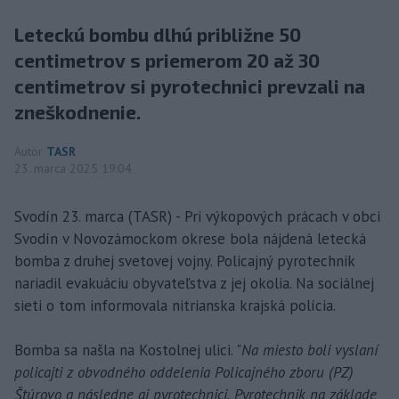
Leteckú bombu dlhú približne 50
centimetrov s priemerom 20 až 30
centimetrov si pyrotechnici prevzali na
zneškodnenie.
Autor
TASR
23. marca 2025 19:04
Svodín 23. marca (TASR) - Pri výkopových prácach v obci
Svodín v Novozámockom okrese bola nájdená letecká
bomba z druhej svetovej vojny. Policajný pyrotechnik
nariadil evakuáciu obyvateľstva z jej okolia. Na sociálnej
sieti o tom informovala nitrianska krajská polícia.
Bomba sa našla na Kostolnej ulici. "
Na miesto boli vyslaní
policajti z obvodného oddelenia Policajného zboru (PZ)
Štúrovo a následne aj pyrotechnici. Pyrotechnik na základe