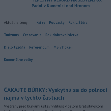
Padol v Kamenici nad Hronom
Aktuálne témy:
Kvízy
Podcasty
Rok Ľ.Štúra
Turizmus
Cestovanie
Rok dobrovoľníctva
Dielo týždňa
Referendum
MS v hokeji
Komunálne voľby
ČAKAJTE BÚRKY: Vyskytnú sa do polnoci
najmä v týchto častiach
Výstrahy pred búrkami ústav vyhlásil v celom Bratislavskom