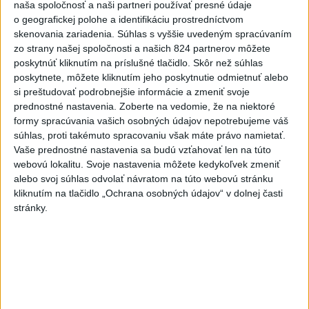
naša spoločnosť a naši partneri používať presné údaje
dnes 15:47
o geografickej polohe a identifikáciu prostredníctvom
Deväť Slovákov zabojuje na ME
skenovania zariadenia. Súhlas s vyššie uvedeným spracúvaním
v Paríži o čo najlepšie výsledky
zo strany našej spoločnosti a našich 824 partnerov môžete
poskytnúť kliknutím na príslušné tlačidlo. Skôr než súhlas
dnes 13:05
poskytnete, môžete kliknutím jeho poskytnutie odmietnuť alebo
si preštudovať podrobnejšie informácie a zmeniť svoje
Práve teraz
prednostné nastavenia.
Zoberte na vedomie, že na niektoré
-
Vo štvrtok do polnoci treba najmä na západe a
18:54
formy spracúvania vašich osobných údajov nepotrebujeme váš
severozápade
Slovenska počítať s búrkami. Slovenský
súhlas, proti takémuto spracovaniu však máte právo namietať.
hydrometeorologický ústav (SHMÚ) vydal výstrahy prvého stupňa.
Vaše prednostné nastavenia sa budú vzťahovať len na túto
Platia aj v okresoch Snina a Sobrance.
webovú lokalitu. Svoje nastavenia môžete kedykoľvek zmeniť
alebo svoj súhlas odvolať návratom na túto webovú stránku
kliknutím na tlačidlo „Ochrana osobných údajov“ v dolnej časti
Viac
Videá a prenosy TASR TV
stránky.
Deväť Slovákov zabojuje na ME v Paríži
o čo najlepšie výsledky
Viac