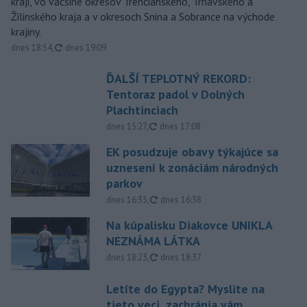
kraji, vo väčšine okresov Trenčianskeho, Trnavského a
Žilinského kraja a v okresoch Snina a Sobrance na východe
krajiny.
aktualizované
dnes 18:54
,
dnes 19:09
ĎALŠÍ TEPLOTNÝ REKORD:
Tentoraz padol v Dolných
Plachtinciach
aktualizované
dnes 15:27
,
dnes 17:08
EK posudzuje obavy týkajúce sa
uznesení k zonáciám národných
parkov
aktualizované
dnes 16:35
,
dnes 16:38
Na kúpalisku Diakovce UNIKLA
NEZNÁMA LÁTKA
aktualizované
dnes 18:23
,
dnes 18:37
Letíte do Egypta? Myslite na
tieto veci, zachránia vám