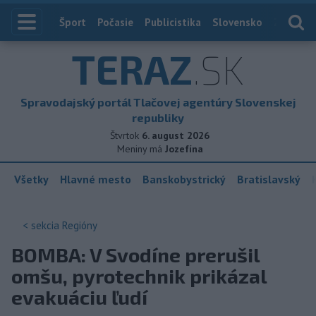
Index
Šport
Počasie
Publicistika
Slovensko
Zahranič
TERAZ
.SK
Spravodajský portál Tlačovej agentúry Slovenskej
republiky
Štvrtok
6. august 2026
Meniny má
Jozefína
Všetky
Hlavné mesto
Banskobystrický
Bratislavský
< sekcia
Regióny
BOMBA: V Svodíne prerušil
omšu, pyrotechnik prikázal
evakuáciu ľudí