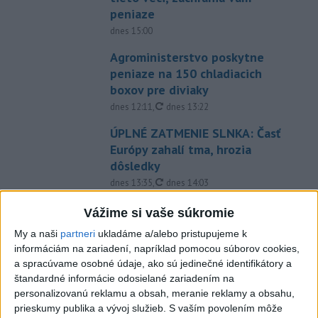
peniaze
dnes 15:00
Agroministerstvo poskytne
peniaze na 150 chladiacich
boxov pre diviaky
aktualizované
dnes 12:11
,
dnes 13:22
ÚPLNÉ ZATMENIE SLNKA: Časť
Európy zahalí tma, hrozia
dôsledky
aktualizované
dnes 13:35
,
dnes 14:03
EXTRÉMNE HORÚČAVY: Takéto
Vážime si vaše súkromie
môžu byť dôsledky
My a naši
partneri
ukladáme a/alebo pristupujeme k
dnes 14:34
informáciám na zariadení, napríklad pomocou súborov cookies,
a spracúvame osobné údaje, ako sú jedinečné identifikátory a
Na hranici Maroka s Ceutou
štandardné informácie odosielané zariadením na
zomrelo asi 100 ľudí, oznámil
personalizovanú reklamu a obsah, meranie reklamy a obsahu,
starosta
prieskumy publika a vývoj služieb.
S vaším povolením môže