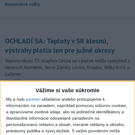
Komunálne voľby
OCHLADÍ SA: Teploty v SR klesnú,
výstrahy platia len pre južné okresy
Teploty okolo 33 stupňov Celzia sa v piatok môžu vyskytnúť v
okresoch Komárno, Nové Zámky, Levice, Krupina, Veľký Krtíš a
Lučenec.
dnes 8:08
Vážime si vaše súkromie
Po streľbe v škole neďaleko
My a naši
partneri
ukladáme a/alebo pristupujeme k
Bangkoku hlásia štyroch
informáciám na zariadení, napríklad pomocou súborov cookies,
mŕtvych
a spracúvame osobné údaje, ako sú jedinečné identifikátory a
aktualizované
dnes 6:34
,
dnes 8:13
štandardné informácie odosielané zariadením na
personalizovanú reklamu a obsah, meranie reklamy a obsahu,
Maroko je pripravené
prieskumy publika a vývoj služieb.
S vaším povolením môže
spolupracovať na návrate