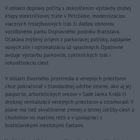
V oblasti dopravy počíta s dokončením výstavby druhej
etapy električkovej trate v Petržalke, modernizáciou
viacerých trolejbusových trás či ďalšou obnovou
vozidlového parku Dopravného podniku Bratislava.
Očakáva zvýšený príjem z parkovacej politiky, zapájanie
nových zón i optimalizáciu už spustených. Opätovne
avizuje výstavbu parkovísk, cyklistických trás i
rekonštrukciu ciest.
V oblasti životného prostredia a verejných priestorov
chce pokračovať v štandardnej údržbe zelene, ako aj jej
pasporte, arboristických orezov v Sade Janka Kráľa či
drobnej revitalizácii verejných priestorov a stromoradí. V
pláne má tiež skvalitnenie zimnej a letnej údržby ciest a
chodníkov vo vlastnej réžii a v spolupráci s
bratislavskými mestskými časťami.