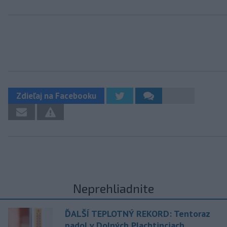
Zdieľaj na Facebooku
Neprehliadnite
ĎALŠÍ TEPLOTNÝ REKORD: Tentoraz
padol v Dolných Plachtinciach