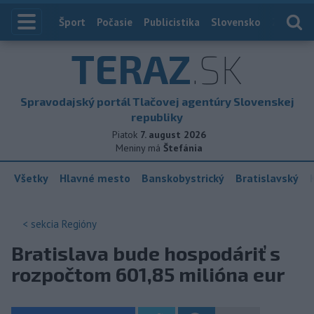
Index
Šport
Počasie
Publicistika
Slovensko
Zahranič
TERAZ
.SK
Spravodajský portál Tlačovej agentúry Slovenskej
republiky
Piatok
7. august 2026
Meniny má
Štefánia
Všetky
Hlavné mesto
Banskobystrický
Bratislavský
< sekcia
Regióny
Bratislava bude hospodáriť s
rozpočtom 601,85 milióna eur