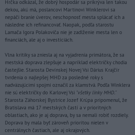
Hrčka odkázal, že dobrý hospodár sa prikrýva len takou
dekou, akú má, poslancovi Martinovi Winklerovi sa
nepáči branie úverov, neschopnosť mesta splácať ich a
následne ich refinancovať. Naopak, podľa starostu
Lamača Igora Polakoviča nie je zadlženie mesta len o
financiách, ale aj o investíciách.
Vlna kritiky sa zniesla aj na vyjadrenia primátora, že sa
mestská doprava zlepšuje a napríklad električky chodia
častejšie. Starosta Devínskej Novej Vsi Dárius Krajčír
tvrdenia o najlepšej MHD za posledné roky s
nadväzujúcimi spojmi označil za klamstvá. Podľa Winklera
nie sú električky do Karlovej Vsi
"všetky linky MHD."
Starosta Záhorskej Bystrice Jozef Krúpa pripomenul, že
Bratislava má 17 mestských častí a v prioritných
oblastiach, ako je aj doprava, by sa nemali robiť rozdiely.
Doprava by mala byť zároveň prioritou nielen v
centrálnych častiach, ale aj okrajových.