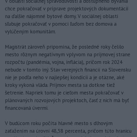
V oblasti sociálnej spravodlivosti a dostupného bývania
chce pokračovať v príprave projektových dokumentácií
na ďalšie nájomné bytové domy. V sociálnej oblasti
sľubuje pokračovať v pomoci ľuďom bez domova a
vylúčeným komunitám.
Magistrát zároveň pripomína, že posledné roky čelilo
mesto rôznym negatívnym vplyvom na príjmovej strane
rozpočtu (pandémia, vojna, inflácia), pričom rok 2024
nebude v tomto iný. Stav verejných financií na Slovensku
nie je podľa neho v najlepšej kondícii a je otázne, aké
kroky vykoná vláda. Príjmov mesta sa dotkne tiež
šetrenie. Napriek tomu je cieľom mesta pokračovať v
plánovaných rozvojových projektoch, časť z nich má byť
financovaná úvermi.
V budúcom roku počíta hlavné mesto s dlhovým
zaťažením na úrovni 48,58 percenta, pričom túto hranicu