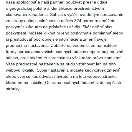
naša spoločnosť a naši partneri používať presné údaje
neplnoletých migrantov
o geografickej polohe a identifikáciu prostredníctvom
dnes 6:32
skenovania zariadenia. Súhlas s vyššie uvedeným spracúvaním
zo strany našej spoločnosti a našich 824 partnerov môžete
Talianska polícia rozbila sieť
poskytnúť kliknutím na príslušné tlačidlo. Skôr než súhlas
prevádzačov migrantov, zatkla
poskytnete, môžete kliknutím jeho poskytnutie odmietnuť alebo
osem ľudí
si preštudovať podrobnejšie informácie a zmeniť svoje
dnes 6:02
prednostné nastavenia.
Zoberte na vedomie, že na niektoré
formy spracúvania vašich osobných údajov nepotrebujeme váš
Trump chce znovu obmedziť
súhlas, proti takémuto spracovaniu však máte právo namietať.
udeľovanie občianstva deťom
Vaše prednostné nastavenia sa budú vzťahovať len na túto
narodeným v USA
webovú lokalitu. Svoje nastavenia môžete kedykoľvek zmeniť
dnes 6:10
alebo svoj súhlas odvolať návratom na túto webovú stránku
kliknutím na tlačidlo „Ochrana osobných údajov“ v dolnej časti
Zelenskyj: Vláda pomôže
stránky.
poľnohospodárom, ktorých
zasiahli ruské útoky
dnes 6:12
V Argentíne protestovali proti
návrhu zákona o súkromnom
vlastníctve