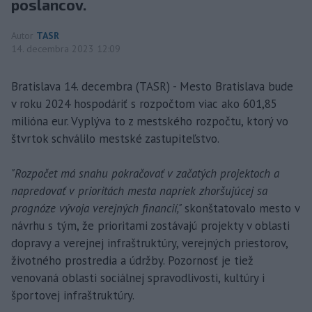
poslancov.
Autor
TASR
14. decembra 2023 12:09
Bratislava 14. decembra (TASR) - Mesto Bratislava bude
v roku 2024 hospodáriť s rozpočtom viac ako 601,85
milióna eur. Vyplýva to z mestského rozpočtu, ktorý vo
štvrtok schválilo mestské zastupiteľstvo.
"Rozpočet má snahu pokračovať v začatých projektoch a
napredovať v prioritách mesta napriek zhoršujúcej sa
prognóze vývoja verejných financií,"
skonštatovalo mesto v
návrhu s tým, že prioritami zostávajú projekty v oblasti
dopravy a verejnej infraštruktúry, verejných priestorov,
životného prostredia a údržby. Pozornosť je tiež
venovaná oblasti sociálnej spravodlivosti, kultúry i
športovej infraštruktúry.