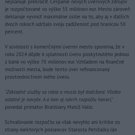
neplánuje prekročiť. Čerpanie nových úverových zdrojov
je rozpočtované vo výške 55 miliónov eur. Mesto zároveň
deklaruje vyvinúť maximálne úsilie na to, aby aj v ďalších
dvoch rokoch udržalo svoju zadlženosť pod hranicou 50
percent.
V súvislosti s komerčnými úvermi mesto spomína, že v
roku 2024 dôjde k splatnosti úveru poskytnutého jednou
z bánk vo výške 70 miliónov eur. Vzhľadom na finančné
možnosti mesta, bude tento úver refinancovaný
prostredníctvom iného úveru.
"Základné služby sa robia a musia byť dodržané. Všetko
ostatné je navyše. A o tom aj návrh rozpočtu hovorí,"
povedal primátor Bratislavy Matúš Vallo.
Schvaľovanie rozpočtu sa však nevyhlo ani kritike zo
strany niektorých poslancov. Starosta Petržalky Ján