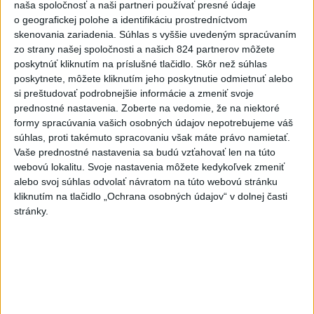
Politika na sociálnych sieťach
naša spoločnosť a naši partneri používať presné údaje
o geografickej polohe a identifikáciu prostredníctvom
skenovania zariadenia. Súhlas s vyššie uvedeným spracúvaním
Zobraziť viac
Info
zo strany našej spoločnosti a našich 824 partnerov môžete
poskytnúť kliknutím na príslušné tlačidlo. Skôr než súhlas
poskytnete, môžete kliknutím jeho poskytnutie odmietnuť alebo
Najnovšie videá
Najsledovanejšie videá
si preštudovať podrobnejšie informácie a zmeniť svoje
prednostné nastavenia.
Zoberte na vedomie, že na niektoré
Top tip na leto: Maliny a melóny
formy spracúvania vašich osobných údajov nepotrebujeme váš
súhlas, proti takémuto spracovaniu však máte právo namietať.
dnes 11:00
|
Úrad verejného zdravotníctva
Slovenskej republiky
|
1
zobrazení
Vaše prednostné nastavenia sa budú vzťahovať len na túto
webovú lokalitu. Svoje nastavenia môžete kedykoľvek zmeniť
T. LONGAUER: VOJNA?✊ Naštastie len
alebo svoj súhlas odvolať návratom na túto webovú stránku
tá politická. Niekto...
kliknutím na tlačidlo „Ochrana osobných údajov“ v dolnej časti
dnes 10:59
|
Smer - SSD
|
706
zobrazení
stránky.
...aby sme mali vodu aj zajtra
dnes 10:31
|
Laššáková Judita
|
306
zobrazení
Najnovšie statusy štátnych inštitúcií