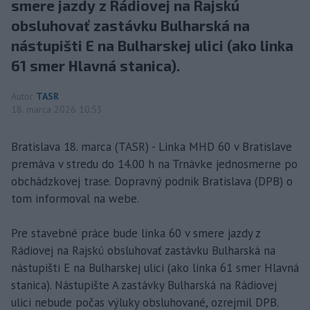
smere jazdy z Rádiovej na Rajskú
obsluhovať zastávku Bulharská na
nástupišti E na Bulharskej ulici (ako linka
61 smer Hlavná stanica).
Autor
TASR
18. marca 2026 10:53
Bratislava 18. marca (TASR) - Linka MHD 60 v Bratislave
premáva v stredu do 14.00 h na Trnávke jednosmerne po
obchádzkovej trase. Dopravný podnik Bratislava (DPB) o
tom informoval na webe.
Pre stavebné práce bude linka 60 v smere jazdy z
Rádiovej na Rajskú obsluhovať zastávku Bulharská na
nástupišti E na Bulharskej ulici (ako linka 61 smer Hlavná
stanica). Nástupište A zastávky Bulharská na Rádiovej
ulici nebude počas výluky obsluhované, ozrejmil DPB.