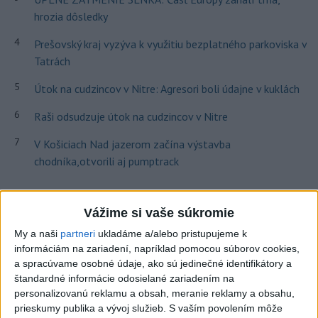
hrozia dôsledky
4
Prešovský kraj vyzýva k využitiu bezplatného parkoviska v
Tatrách
5
Útok na cudzincov v Nitre: Agresori boli údajne v kuklách
6
Raši odsudzuje útok na cudzincov v Nitre
7
V Košiciach Nad jazerom začína výstavba
chodníka,otvorili aj pumptrack
Najnovšie správy na Teraz.sk
Vážime si vaše súkromie
Vyhlásenia
My a naši
partneri
ukladáme a/alebo pristupujeme k
informáciám na zariadení, napríklad pomocou súborov cookies,
Priame prenosy z Národnej rady SR
a spracúvame osobné údaje, ako sú jedinečné identifikátory a
štandardné informácie odosielané zariadením na
personalizovanú reklamu a obsah, meranie reklamy a obsahu,
prieskumy publika a vývoj služieb.
S vaším povolením môže