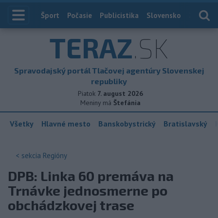
Index
Šport
Počasie
Publicistika
Slovensko
Zahranič
TERAZ
.SK
Spravodajský portál Tlačovej agentúry Slovenskej
republiky
Piatok
7. august 2026
Meniny má
Štefánia
Všetky
Hlavné mesto
Banskobystrický
Bratislavský
< sekcia
Regióny
DPB: Linka 60 premáva na
Trnávke jednosmerne po
obchádzkovej trase