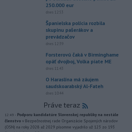
250.000 eur
dnes 12:53
Španielska polícia rozbila
skupinu pašerákov a
prevádzačov
dnes 12:39
Forsterovú čaká v Birminghame
opäť dvojboj, Volka piate ME
dnes 11:43
O Haraslína má záujem
saudskoarabský Al-Fateh
dnes 10:44
Práve teraz
-
Podporu kandidatúre Slovenskej republiky na nestále
12:49
členstvo
v Bezpečnostnej rade Organizácie Spojených národov
(OSN) na roky 2028 až 2029 písomne vyjadrilo už 123 zo 193