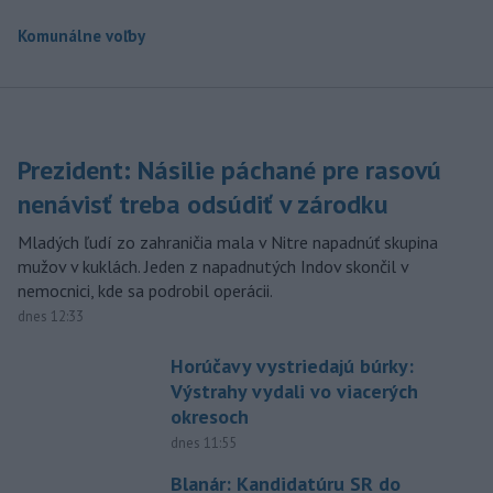
Komunálne voľby
Prezident: Násilie páchané pre rasovú
nenávisť treba odsúdiť v zárodku
Mladých ľudí zo zahraničia mala v Nitre napadnúť skupina
mužov v kuklách. Jeden z napadnutých Indov skončil v
nemocnici, kde sa podrobil operácii.
dnes 12:33
Horúčavy vystriedajú búrky:
Výstrahy vydali vo viacerých
okresoch
dnes 11:55
Blanár: Kandidatúru SR do