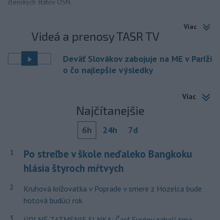
členských štátov OSN.
Viac
Videá a prenosy TASR TV
Deväť Slovákov zabojuje na ME v Paríži
o čo najlepšie výsledky
Viac
Najčítanejšie
6h
24h
7d
Po streľbe v škole neďaleko Bangkoku
1
hlásia štyroch mŕtvych
2
Kruhová križovatka v Poprade v smere z Hozelca bude
hotová budúci rok
3
ÚPLNÉ ZATMENIE SLNKA: Časť Európy zahalí tma,