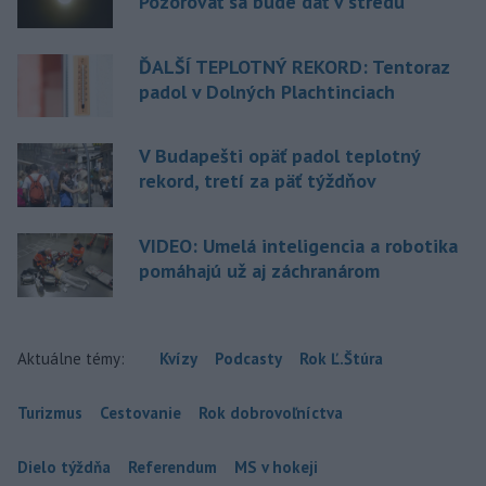
Pozorovať sa bude dať v stredu
ĎALŠÍ TEPLOTNÝ REKORD: Tentoraz
padol v Dolných Plachtinciach
V Budapešti opäť padol teplotný
rekord, tretí za päť týždňov
VIDEO: Umelá inteligencia a robotika
pomáhajú už aj záchranárom
Aktuálne témy:
Kvízy
Podcasty
Rok Ľ.Štúra
Turizmus
Cestovanie
Rok dobrovoľníctva
Dielo týždňa
Referendum
MS v hokeji