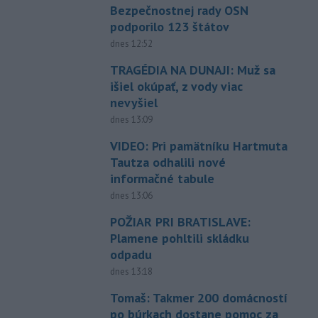
Bezpečnostnej rady OSN
podporilo 123 štátov
dnes 12:52
TRAGÉDIA NA DUNAJI: Muž sa
išiel okúpať, z vody viac
nevyšiel
dnes 13:09
VIDEO: Pri pamätníku Hartmuta
Tautza odhalili nové
informačné tabule
dnes 13:06
POŽIAR PRI BRATISLAVE:
Plamene pohltili skládku
odpadu
dnes 13:18
Tomaš: Takmer 200 domácností
po búrkach dostane pomoc za