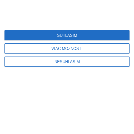
....
SÚHLASÍM
VIAC MOŽNOSTÍ
NESÚHLASÍM
Neprehliadnite