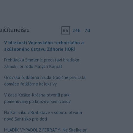
ajčítanejšie
6h
24h
7d
V blízkosti Vojenského technického a
skúšobného ústavu Záhorie HORÍ
Prehliadka Smoleníc predstaví hradisko,
zámok i prírodu Malých Karpát
Očovská folklórna hruda tradične privítala
domáce folklórne kolektívy
V časti Košice-Krásna otvorili park
pomenovaný po kňazovi Semivanovi
Na Kamzíku v Bratislave v sobotu otvoria
nové Šantisko pre deti
MLADÍK VYPADOL Z FERRATY: Na Skalke pri