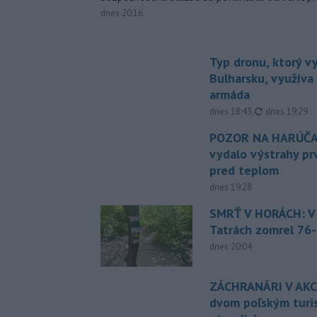
dnes 20:16
Typ dronu, ktorý v
Bulharsku, využíva 
armáda
aktualizovan
dnes 18:43
,
dnes 19:29
POZOR NA HARÚČA
vydalo výstrahy p
pred teplom
dnes 19:28
SMRŤ V HORÁCH: V
Tatrách zomrel 76-
dnes 20:04
ZÁCHRANÁRI V AKCI
dvom poľským turi