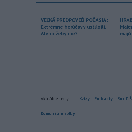
VEĽKÁ PREDPOVEĎ POČASIA:
HRAB
Extrémne horúčavy ustúpili.
Maje
Alebo žeby nie?
majú
Aktuálne témy:
Kvízy
Podcasty
Rok Ľ.Š
Komunálne voľby