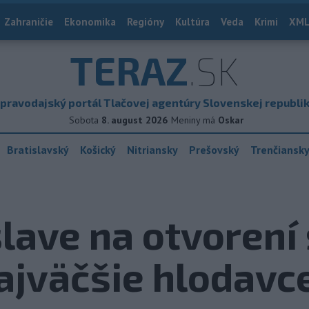
Zahraničie
Ekonomika
Regióny
Kultúra
Veda
Krimi
XML
TERAZ
.SK
pravodajský portál Tlačovej agentúry Slovenskej republi
Sobota
8. august 2026
Meniny má
Oskar
Bratislavský
Košický
Nitriansky
Prešovský
Trenčiansk
slave na otvorení
ajväčšie hlodavc