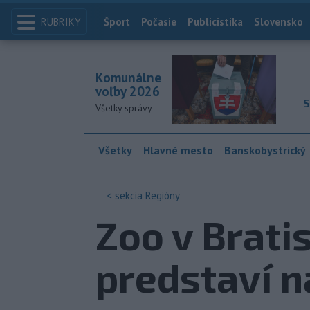
RUBRIKY
Index
Šport
Počasie
Publicistika
Slovensko
Komunálne
voľby 2026
S
Všetky správy
Všetky
Hlavné mesto
Banskobystrický
< sekcia
Regióny
Zoo v Brati
predstaví n