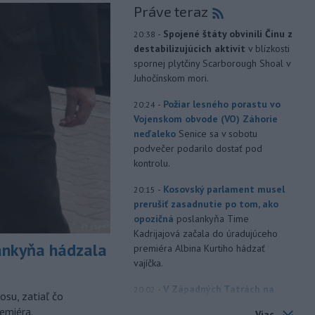
Práve teraz
-
Spojené štáty obvinili Čínu z
20:38
destabilizujúcich aktivít
v blízkosti
spornej plytčiny Scarborough Shoal v
Juhočínskom mori.
-
Požiar lesného porastu vo
20:24
Vojenskom obvode (VO) Záhorie
neďaleko
Senice sa v sobotu
podvečer podarilo dostať pod
kontrolu.
-
Kosovský parlament musel
20:15
prerušiť zasadnutie po tom, ako
opozičná
poslankyňa Time
Kadrijajová začala do úradujúceho
nkyňa hádzala
premiéra Albina Kurtiho hádzať
vajíčka.
-
V Západných Tatrách na
20:02
osu, zatiaľ čo
turistickom chodníku nad
emiéra.
Viac