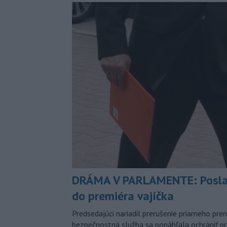
DRÁMA V PARLAMENTE: Posla
do premiéra vajíčka
Predsedajúci nariadil prerušenie priameho pren
bezpečnostná služba sa ponáhľala ochrániť pr