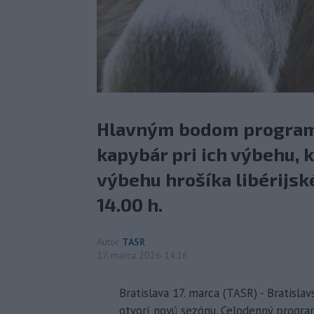
Hlavným bodom program
kapybár pri ich výbehu, 
výbehu hrošíka libérijsk
14.00 h.
Autor
TASR
17. marca 2026 14:16
Bratislava 17. marca (TASR) - Bratisla
otvorí novú sezónu. Celodenný progr