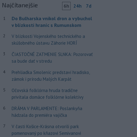
Najčítanejšie
6h
24h
7d
Do Bulharska vnikol dron a vybuchol
1
v blízkosti hraníc s Rumunskom
2
V blízkosti Vojenského technického a
skúšobného ústavu Záhorie HORÍ
3
ČIASTOČNÉ ZATMENIE SLNKA: Pozorovať
sa bude dať v stredu
4
Prehliadka Smoleníc predstaví hradisko,
zámok i prírodu Malých Karpát
5
Očovská folklórna hruda tradične
privítala domáce folklórne kolektívy
6
DRÁMA V PARLAMENTE: Poslankyňa
hádzala do premiéra vajíčka
7
V časti Košice-Krásna otvorili park
pomenovaný po kňazovi Semivanovi