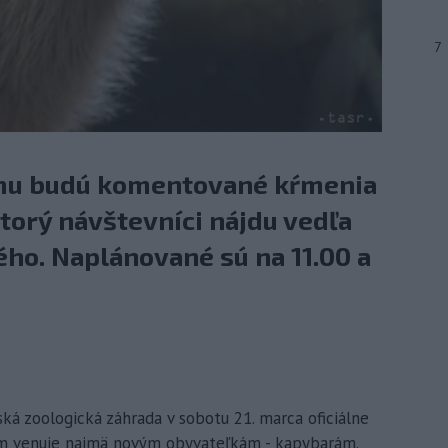
7
u budú komentované kŕmenia
ktorý návštevníci nájdu vedľa
ého. Naplánované sú na 11.00 a
vská zoologická záhrada v sobotu 21. marca oficiálne
am venuje najmä novým obyvateľkám - kapybarám.