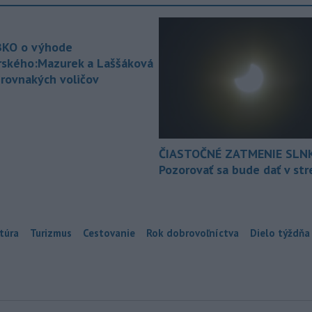
KO o výhode
rského:Mazurek a Laššáková
 rovnakých voličov
ČIASTOČNÉ ZATMENIE SLN
Pozorovať sa bude dať v st
túra
Turizmus
Cestovanie
Rok dobrovoľníctva
Dielo týždňa