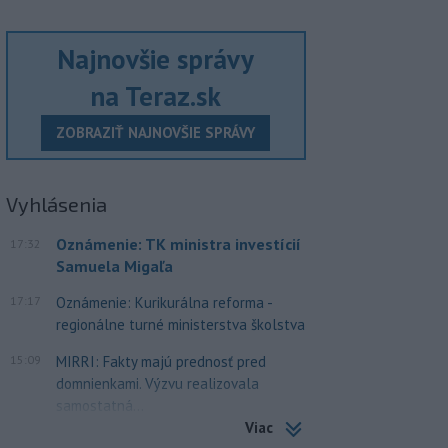
Najnovšie správy
na Teraz.sk
ZOBRAZIŤ NAJNOVŠIE SPRÁVY
Vyhlásenia
Oznámenie: TK ministra investícií
17:32
Samuela Migaľa
17:17
Oznámenie: Kurikurálna reforma -
regionálne turné ministerstva školstva
15:09
MIRRI: Fakty majú prednosť pred
domnienkami. Výzvu realizovala
samostatná...
Viac