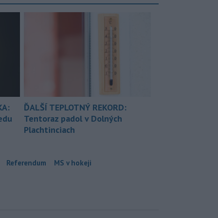
KA:
ĎALŠÍ TEPLOTNÝ REKORD:
redu
Tentoraz padol v Dolných
Plachtinciach
Referendum
MS v hokeji