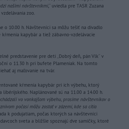
edzi našimi návštevníkmi
,“ uviedla pre TASR Zuzana
 vzdelávania zoo.
ne o 10.00 h. Návštevníci sa môžu tešiť na divadlo
é kŕmenia kapybár a tiež zábavno-vzdelávacie
lné predstavenie pre deti „Dobrý deň, pán Vlk“ v
toční o 11.30 h pri bufete Plameniak. Na tomto
ehať aj maľovanie na tvár.
ované kŕmenia kapybár pri ich výbehu, ktorý
 libérijského. Naplánované sú na 11.00 a 14.00 h.
chádzali vo vonkajšom výbehu, prosíme návštevníkov o
nivom počasí môžu zostať v zázemí, kde sa cítia
ada k podujatiam, počas ktorých sa návštevníci
odavcoch sveta a bližšie spoznajú dve samičky, ktoré