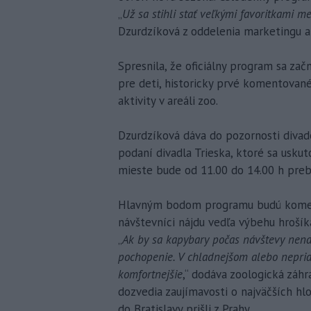
„
Už sa stihli stať veľkými favoritkami m
Dzurdzíková z oddelenia marketingu a
Spresnila, že oficiálny program sa zač
pre deti, historicky prvé komentovan
aktivity v areáli zoo.
Dzurdzíková dáva do pozornosti divade
podaní divadla Trieska, ktoré sa usku
mieste bude od 11.00 do 14.00 h prebi
Hlavným bodom programu budú koment
návštevníci nájdu vedľa výbehu hrošíka
„
Ak by sa kapybary počas návštevy nena
pochopenie. V chladnejšom alebo nepriaz
komfortnejšie
,“ dodáva zoologická záhr
dozvedia zaujímavosti o najväčších hl
do Bratislavy prišli z Prahy.