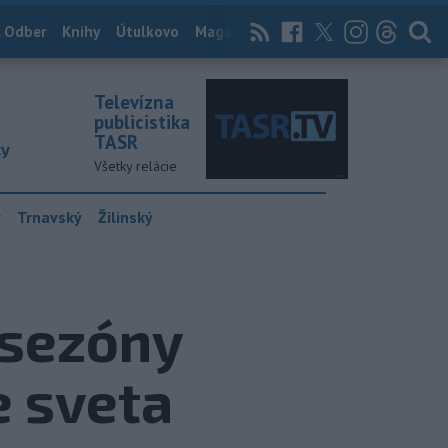
 Odber
Knihy
Útulkovo
Magazín
News Now
Archív
TASR
Televízna
publicistika
TASR
ky
Všetky relácie
y
Trnavský
Žilinský
 sezóny
e sveta