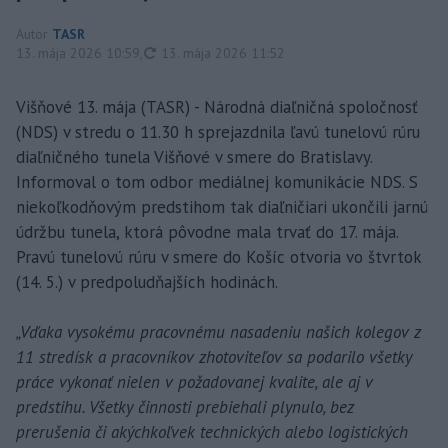
Autor
TASR
aktualizované
13. mája 2026 10:59
,
13. mája 2026 11:52
Višňové 13. mája (TASR) - Národná diaľničná spoločnosť
(NDS) v stredu o 11.30 h sprejazdnila ľavú tunelovú rúru
diaľničného tunela Višňové v smere do Bratislavy.
Informoval o tom odbor mediálnej komunikácie NDS. S
niekoľkodňovým predstihom tak diaľničiari ukončili jarnú
údržbu tunela, ktorá pôvodne mala trvať do 17. mája.
Pravú tunelovú rúru v smere do Košíc otvoria vo štvrtok
(14. 5.) v predpoludňajších hodinách.
„Vďaka vysokému pracovnému nasadeniu našich kolegov z
11 stredísk a pracovníkov zhotoviteľov sa podarilo všetky
práce vykonať nielen v požadovanej kvalite, ale aj v
predstihu. Všetky činnosti prebiehali plynulo, bez
prerušenia či akýchkoľvek technických alebo logistických