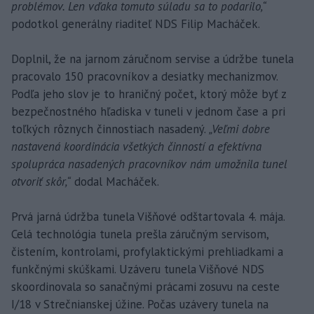
problémov. Len vďaka tomuto súladu sa to podarilo,“
podotkol generálny riaditeľ NDS Filip Macháček.
Doplnil, že na jarnom záručnom servise a údržbe tunela
pracovalo 150 pracovníkov a desiatky mechanizmov.
Podľa jeho slov je to hraničný počet, ktorý môže byť z
bezpečnostného hľadiska v tuneli v jednom čase a pri
toľkých rôznych činnostiach nasadený.
„Veľmi dobre
nastavená koordinácia všetkých činností a efektívna
spolupráca nasadených pracovníkov nám umožnila tunel
otvoriť skôr,“
dodal Macháček.
Prvá jarná údržba tunela Višňové odštartovala 4. mája.
Celá technológia tunela prešla záručným servisom,
čistením, kontrolami, profylaktickými prehliadkami a
funkčnými skúškami. Uzáveru tunela Višňové NDS
skoordinovala so sanačnými prácami zosuvu na ceste
I/18 v Strečnianskej úžine. Počas uzávery tunela na