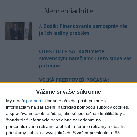
Neprehliadnite
J. Božik: Financovanie samospráv nie
je ich jediný problém
OTESTUJTE SA: Rozumiete
slovenským nárečiam? Tieto slová vás
potrápia
VEĽKÁ PREDPOVEĎ POČASIA:
Extrémne horúčavy ustúpili. Alebo
Vážime si vaše súkromie
žeby nie?
My a naši
partneri
ukladáme a/alebo pristupujeme k
HRABKO o výhode
informáciám na zariadení, napríklad pomocou súborov cookies,
a spracúvame osobné údaje, ako sú jedinečné identifikátory a
Majerského:Mazurek a Laššáková majú
štandardné informácie odosielané zariadením na
rovnakých voličov
personalizovanú reklamu a obsah, meranie reklamy a obsahu,
prieskumy publika a vývoj služieb.
S vaším povolením môže