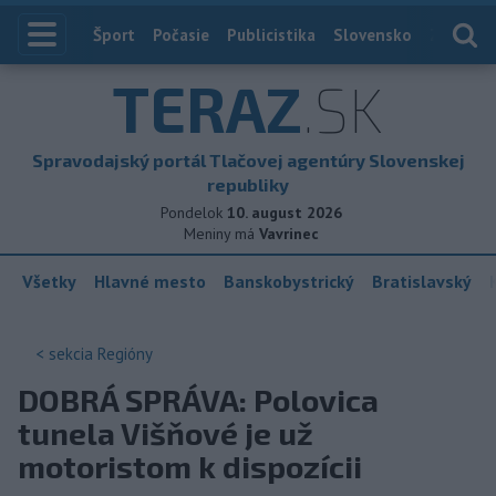
Index
Šport
Počasie
Publicistika
Slovensko
Zahranič
TERAZ
.SK
Spravodajský portál Tlačovej agentúry Slovenskej
republiky
Pondelok
10. august 2026
Meniny má
Vavrinec
Všetky
Hlavné mesto
Banskobystrický
Bratislavský
< sekcia
Regióny
DOBRÁ SPRÁVA: Polovica
tunela Višňové je už
motoristom k dispozícii