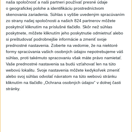
naša spoločnosť a naši partneri používať presné údaje
Aktuálne témy:
Kvízy
Podcasty
Rok Ľ.Štúra
o geografickej polohe a identifikáciu prostredníctvom
skenovania zariadenia. Súhlas s vyššie uvedeným spracúvaním
Turizmus
Cestovanie
Rok dobrovoľníctva
zo strany našej spoločnosti a našich 824 partnerov môžete
poskytnúť kliknutím na príslušné tlačidlo. Skôr než súhlas
poskytnete, môžete kliknutím jeho poskytnutie odmietnuť alebo
Dielo týždňa
Referendum
MS v hokeji
si preštudovať podrobnejšie informácie a zmeniť svoje
prednostné nastavenia.
Zoberte na vedomie, že na niektoré
Komunálne voľby
formy spracúvania vašich osobných údajov nepotrebujeme váš
súhlas, proti takémuto spracovaniu však máte právo namietať.
Vaše prednostné nastavenia sa budú vzťahovať len na túto
webovú lokalitu. Svoje nastavenia môžete kedykoľvek zmeniť
alebo svoj súhlas odvolať návratom na túto webovú stránku
kliknutím na tlačidlo „Ochrana osobných údajov“ v dolnej časti
PLATIA VÝSTRAHY: V pondelok bude
stránky.
opäť horúco, dbajte na pitný režim
Druhostupňová výstraha platí v celom Bratislavskom,
Nitrianskom a Trnavskom kraji. Rovnako v okresoch Krupina,
Lučenec a Veľký Krtíš v Banskobystrickom kraji.
dnes 7:17