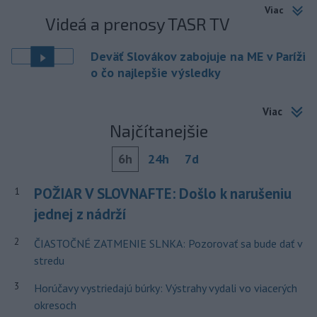
Viac
Videá a prenosy TASR TV
Deväť Slovákov zabojuje na ME v Paríži
o čo najlepšie výsledky
Viac
Najčítanejšie
6h
24h
7d
POŽIAR V SLOVNAFTE: Došlo k narušeniu
1
jednej z nádrží
2
ČIASTOČNÉ ZATMENIE SLNKA: Pozorovať sa bude dať v
stredu
3
Horúčavy vystriedajú búrky: Výstrahy vydali vo viacerých
okresoch