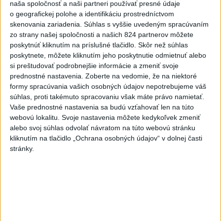
naša spoločnosť a naši partneri používať presné údaje
Politika na sociálnych sieťach
o geografickej polohe a identifikáciu prostredníctvom
skenovania zariadenia. Súhlas s vyššie uvedeným spracúvaním
zo strany našej spoločnosti a našich 824 partnerov môžete
Zobraziť viac
Info
poskytnúť kliknutím na príslušné tlačidlo. Skôr než súhlas
poskytnete, môžete kliknutím jeho poskytnutie odmietnuť alebo
si preštudovať podrobnejšie informácie a zmeniť svoje
Najnovšie videá
Najsledovanejšie videá
prednostné nastavenia.
Zoberte na vedomie, že na niektoré
formy spracúvania vašich osobných údajov nepotrebujeme váš
Kontrolný deň na Spišskom hrade
súhlas, proti takémuto spracovaniu však máte právo namietať.
potvrdil výrazný pokrok...
Vaše prednostné nastavenia sa budú vzťahovať len na túto
dnes 18:09
|
Ministerstvo kultúry SR
|
10
webovú lokalitu. Svoje nastavenia môžete kedykoľvek zmeniť
zobrazení
alebo svoj súhlas odvolať návratom na túto webovú stránku
kliknutím na tlačidlo „Ochrana osobných údajov“ v dolnej časti
⁉️FICO, KDE STE⁉️ČO TIE VAŠE DRÍSTY
O BENZÍNE⁉️VŠETKÝCH...
stránky.
dnes 17:02
|
Jakab Július
|
2542
zobrazení
Taraba: Rozvíjame všetky kúty
Slovenska
dnes 16:57
|
Taraba Tomáš
|
2284
zobrazení
Najnovšie statusy štátnych inštitúcií