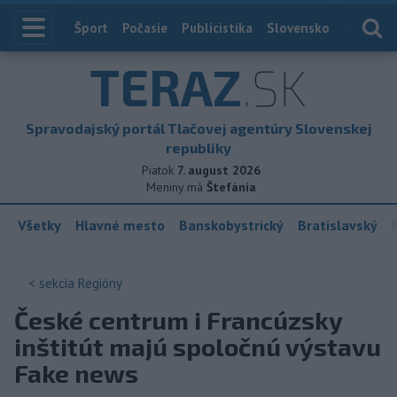
Index
Šport
Počasie
Publicistika
Slovensko
Zahranič
TERAZ
.SK
Spravodajský portál Tlačovej agentúry Slovenskej
republiky
Piatok
7. august 2026
Meniny má
Štefánia
Všetky
Hlavné mesto
Banskobystrický
Bratislavský
< sekcia
Regióny
České centrum i Francúzsky
inštitút majú spoločnú výstavu
Fake news