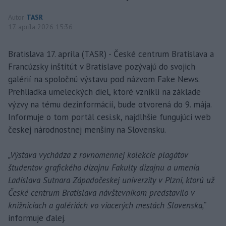
Autor
TASR
17. apríla 2026 15:36
Bratislava 17. apríla (TASR) - České centrum Bratislava a
Francúzsky inštitút v Bratislave pozývajú do svojich
galérií na spoločnú výstavu pod názvom Fake News.
Prehliadka umeleckých diel, ktoré vznikli na základe
výzvy na tému dezinformácií, bude otvorená do 9. mája.
Informuje o tom portál cesi.sk, najdlhšie fungujúci web
českej národnostnej menšiny na Slovensku.
„Výstava vychádza z rovnomennej kolekcie plagátov
študentov grafického dizajnu Fakulty dizajnu a umenia
Ladislava Sutnara Západočeskej univerzity v Plzni, ktorú už
České centrum Bratislava návštevníkom predstavilo v
knižniciach a galériách vo viacerých mestách Slovenska,“
informuje ďalej.