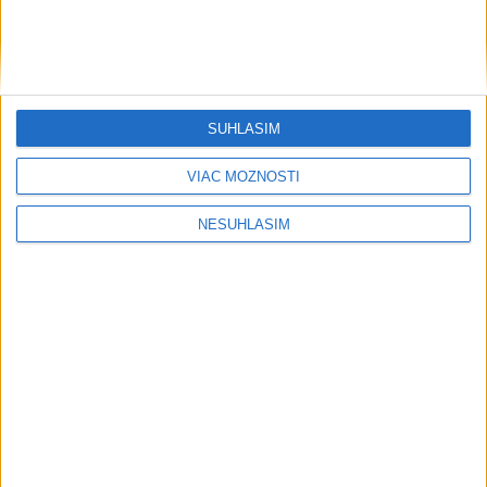
PRVÝ: Poliak Kubkowski preplával
Baltské more bez prerušenia
SÚHLASÍM
Počasie
VIAC MOŽNOSTÍ
AKTUÁLNA PREDPOVEĎ POČASIA NA SEDEM DNÍ
NESÚHLASÍM
....
....