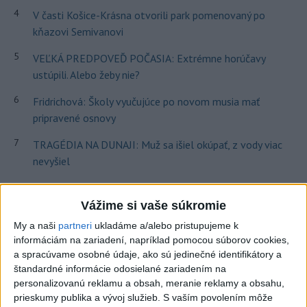
4
V časti Košice-Krásna otvorili park pomenovaný po
kňazovi Semivanovi
5
VEĽKÁ PREDPOVEĎ POČASIA: Extrémne horúčavy
ustúpili. Alebo žeby nie?
6
Fridrichová: Školy vyučujúce po novom musia mať
pripravené osnovy
7
TRAGÉDIA NA DUNAJI: Muž sa išiel okúpať, z vody viac
nevyšiel
Najnovšie správy na Teraz.sk
Vážime si vaše súkromie
Vyhlásenia
My a naši
partneri
ukladáme a/alebo pristupujeme k
informáciám na zariadení, napríklad pomocou súborov cookies,
Priame prenosy z Národnej rady SR
a spracúvame osobné údaje, ako sú jedinečné identifikátory a
štandardné informácie odosielané zariadením na
personalizovanú reklamu a obsah, meranie reklamy a obsahu,
prieskumy publika a vývoj služieb.
S vaším povolením môže