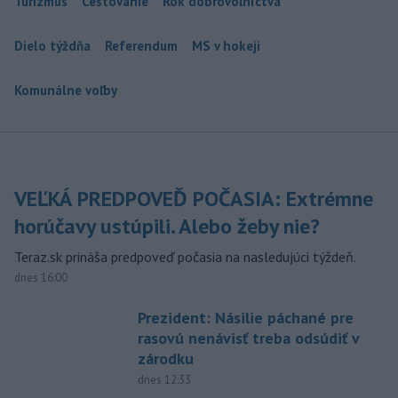
Turizmus
Cestovanie
Rok dobrovoľníctva
Dielo týždňa
Referendum
MS v hokeji
Komunálne voľby
VEĽKÁ PREDPOVEĎ POČASIA: Extrémne
horúčavy ustúpili. Alebo žeby nie?
Teraz.sk prináša predpoveď počasia na nasledujúci týždeň.
dnes 16:00
Prezident: Násilie páchané pre
rasovú nenávisť treba odsúdiť v
zárodku
dnes 12:33