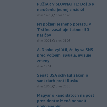
POŽIAR V SLOVNAFTE: Došlo k
narušeniu jednej z nádrží
aktualizované
dnes 14:20
,
dnes 15:46
Pri požiari lesného porastu v
Trstíne zasahuje takmer 50
hasičov
aktualizované
dnes 20:21
,
dnes 21:05
A. Danko vylúčil, že by sa SNS
pred voľbami spájala, avizuje
zmeny
dnes 18:51
Senát USA schválil zákon o
sankciách proti Rusku
aktualizované
dnes 19:50
,
dnes 20:20
Magyar o kandidátoch na post
prezidenta: Mená nebudú
prekvapením