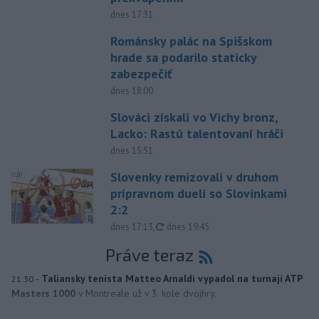
dnes 17:31
Románsky palác na Spišskom
hrade sa podarilo staticky
zabezpečiť
dnes 18:00
Slováci získali vo Vichy bronz,
Lacko: Rastú talentovaní hráči
dnes 15:51
Slovenky remizovali v druhom
prípravnom dueli so Slovinkami
2:2
aktualizované
dnes 17:13
,
dnes 19:45
Práve teraz
-
Taliansky tenista Matteo Arnaldi vypadol na turnaji ATP
21:30
Masters 1000
v Montreale už v 3. kole dvojhry.