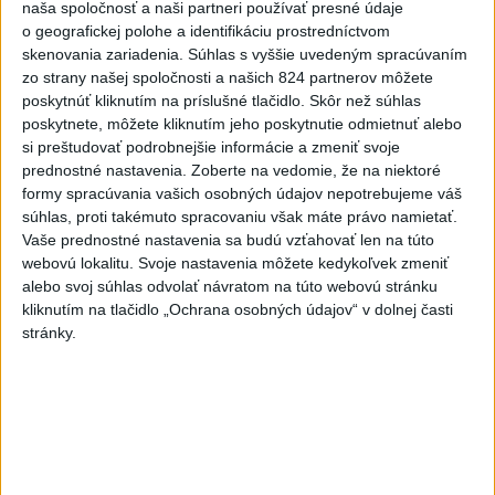
častiach
naša spoločnosť a naši partneri používať presné údaje
o geografickej polohe a identifikáciu prostredníctvom
5
V Košiciach Nad jazerom začína výstavba
skenovania zariadenia. Súhlas s vyššie uvedeným spracúvaním
chodníka,otvorili aj pumptrack
zo strany našej spoločnosti a našich 824 partnerov môžete
poskytnúť kliknutím na príslušné tlačidlo. Skôr než súhlas
6
Na kúpalisku Diakovce UNIKALA LÁTKA, osem ľudí
poskytnete, môžete kliknutím jeho poskytnutie odmietnuť alebo
skončilo v nemocnici
si preštudovať podrobnejšie informácie a zmeniť svoje
prednostné nastavenia.
Zoberte na vedomie, že na niektoré
7
Mesto Martin vypovedalo zmluvy na tri rozpracované
formy spracúvania vašich osobných údajov nepotrebujeme váš
investičné akcie
súhlas, proti takémuto spracovaniu však máte právo namietať.
Vaše prednostné nastavenia sa budú vzťahovať len na túto
webovú lokalitu. Svoje nastavenia môžete kedykoľvek zmeniť
Najnovšie správy na Teraz.sk
alebo svoj súhlas odvolať návratom na túto webovú stránku
kliknutím na tlačidlo „Ochrana osobných údajov“ v dolnej časti
Vyhlásenia
stránky.
Priame prenosy z Národnej rady SR
Politika na sociálnych sieťach