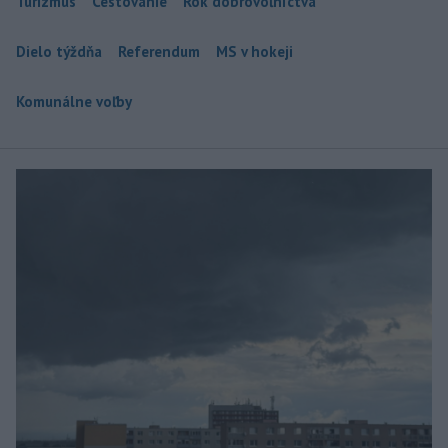
Turizmus
Cestovanie
Rok dobrovoľníctva
Dielo týždňa
Referendum
MS v hokeji
Komunálne voľby