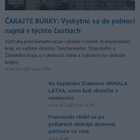
ČAKAJTE BÚRKY: Vyskytnú sa do polnoci
najmä v týchto častiach
Výstrahy pred búrkami ústav vyhlásil v celom Bratislavskom
kraji, vo väčšine okresov Trenčianskeho, Trnavského a
Žilinského kraja a v okresoch Snina a Sobrance na východe
krajiny.
aktualizované
včera 18:54
,
včera 19:09
Na kúpalisku Diakovce UNIKALA
LÁTKA, osem ľudí skončilo v
nemocnici
aktualizované
včera 18:23
,
včera 21:38
Francúzski vinári sa po
požiaroch obávajú dymovej
príchute vo víne
včera 21:44