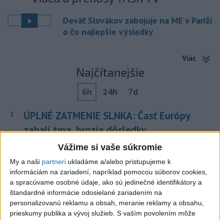
Deväť Slovákov zabojuje na ME v Paríži
o čo najlepšie výsledky
Viac
Najčítanejšie
6h
24h
7d
ÚPLNÉ ZATMENIE SLNKA: Časť Európy
1
zahalí tma, hrozia dôsledky
Vážime si vaše súkromie
2
Prešovský kraj vyzýva k využitiu bezplatného parkoviska v
Tatrách
My a naši
partneri
ukladáme a/alebo pristupujeme k
informáciám na zariadení, napríklad pomocou súborov cookies,
3
Kruhová križovatka v Poprade v smere z Hozelca bude
a spracúvame osobné údaje, ako sú jedinečné identifikátory a
hotová budúci rok
štandardné informácie odosielané zariadením na
personalizovanú reklamu a obsah, meranie reklamy a obsahu,
4
ČAKAJTE BÚRKY: Vyskytnú sa do polnoci najmä v týchto
prieskumy publika a vývoj služieb.
S vaším povolením môže