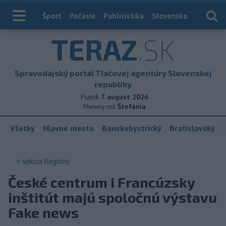
Index
Šport
Počasie
Publicistika
Slovensko
Zahranič
TERAZ
.SK
Spravodajský portál Tlačovej agentúry Slovenskej
republiky
Piatok
7. august 2026
Meniny má
Štefánia
Všetky
Hlavné mesto
Banskobystrický
Bratislavský
< sekcia
Regióny
České centrum i Francúzsky
inštitút majú spoločnú výstavu
Fake news