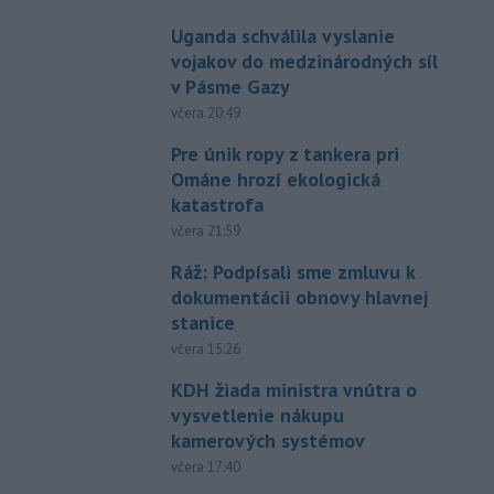
Uganda schválila vyslanie
vojakov do medzinárodných síl
v Pásme Gazy
včera 20:49
Pre únik ropy z tankera pri
Ománe hrozí ekologická
katastrofa
včera 21:59
Ráž: Podpísali sme zmluvu k
dokumentácii obnovy hlavnej
stanice
včera 15:26
KDH žiada ministra vnútra o
vysvetlenie nákupu
kamerových systémov
včera 17:40