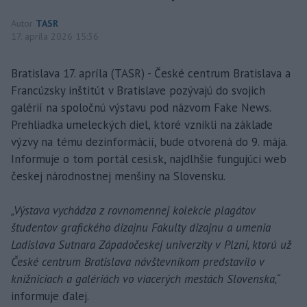
Autor
TASR
17. apríla 2026 15:36
Bratislava 17. apríla (TASR) - České centrum Bratislava a
Francúzsky inštitút v Bratislave pozývajú do svojich
galérií na spoločnú výstavu pod názvom Fake News.
Prehliadka umeleckých diel, ktoré vznikli na základe
výzvy na tému dezinformácií, bude otvorená do 9. mája.
Informuje o tom portál cesi.sk, najdlhšie fungujúci web
českej národnostnej menšiny na Slovensku.
„Výstava vychádza z rovnomennej kolekcie plagátov
študentov grafického dizajnu Fakulty dizajnu a umenia
Ladislava Sutnara Západočeskej univerzity v Plzni, ktorú už
České centrum Bratislava návštevníkom predstavilo v
knižniciach a galériách vo viacerých mestách Slovenska,“
informuje ďalej.