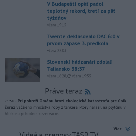
V Budapešti opäť padol
teplotný rekord, tretí za päť
týždňov
včera 19:15
Twente deklasovalo DAC 6:0 v
prvom zápase 3. predkola
včera 22:03
Slovenskí hádzanári zdolali
Taliansko 38:37
aktualizované
včera 16:28
,
včera 19:55
Práve teraz
-
Pri pobreží Ománu hrozí ekologická katastrofa pre únik
21:58
čoraz
väčšieho množstva ropy z tankera, ktorý narazil na plytčinu v
blízkosti prírodnej rezervácie.
Viac
Videá a prenosy TASR TV