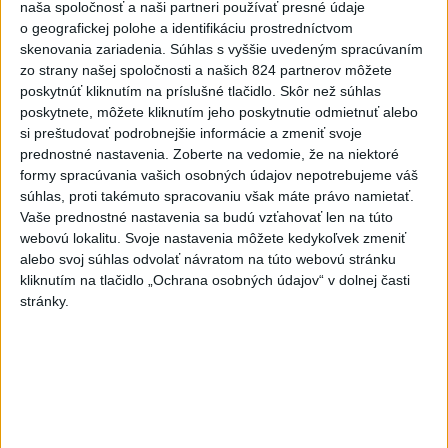
naša spoločnosť a naši partneri používať presné údaje
o geografickej polohe a identifikáciu prostredníctvom
Najnovšie správy na Teraz.sk
skenovania zariadenia. Súhlas s vyššie uvedeným spracúvaním
zo strany našej spoločnosti a našich 824 partnerov môžete
Vyhlásenia
poskytnúť kliknutím na príslušné tlačidlo. Skôr než súhlas
poskytnete, môžete kliknutím jeho poskytnutie odmietnuť alebo
Priame prenosy z Národnej rady SR
si preštudovať podrobnejšie informácie a zmeniť svoje
prednostné nastavenia.
Zoberte na vedomie, že na niektoré
formy spracúvania vašich osobných údajov nepotrebujeme váš
súhlas, proti takémuto spracovaniu však máte právo namietať.
Politika na sociálnych sieťach
Vaše prednostné nastavenia sa budú vzťahovať len na túto
webovú lokalitu. Svoje nastavenia môžete kedykoľvek zmeniť
alebo svoj súhlas odvolať návratom na túto webovú stránku
Zobraziť viac
Info
kliknutím na tlačidlo „Ochrana osobných údajov“ v dolnej časti
stránky.
Najnovšie videá
Najsledovanejšie videá
ANI HORÚCE LETNÉ DNI NÁS
NEZASTAVIA 🌿☀️
dnes 06:00
|
Úrad vlády SR
|
310
zobrazení