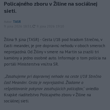
Policajného zboru v Žiline na sociálnej
sieti.
Autor
TASR
aktualizované
9. júna 2026 18:51
,
9. júna 2026 19:10
Žilina 9. júna (TASR) - Cesta I/18 pod hradom Strečno, v
časti meander, je pre dopravnú nehodu v oboch smeroch
neprejazdná. Od Žiliny v smere na Martin sa zrazili tri
kamióny a jedno osobné auto. Informuje o tom polícia na
portáli Ministerstva vnútra SR.
„
Zasahujeme pri dopravnej nehode na ceste I/18 Strečno
časť Meander. Cesta je neprejazdná. Žiadame o
rešpektovanie pokynov zasahujúcich policajtov,
“ uviedlo
Krajské riaditeľstvo Policajného zboru v Žiline na
sociálnej sieti.