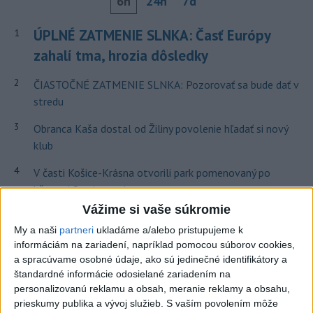
6h
24h
7d
ÚPLNÉ ZATMENIE SLNKA: Časť Európy
1
zahalí tma, hrozia dôsledky
2
ČIASTOČNÉ ZATMENIE SLNKA: Pozorovať sa bude dať v
stredu
3
Obranca Kaša dostal od Žiliny povolenie hľadať si nový
klub
4
V časti Košice-Krásna otvorili park pomenovaný po
kňazovi Semivanovi
Vážime si vaše súkromie
5
Pekárka zachránila život svojim zákazníkom, ktorí sa pár
My a naši
partneri
ukladáme a/alebo pristupujeme k
dní neukázali
informáciám na zariadení, napríklad pomocou súborov cookies,
6
Brezno obnovuje zastávky MHD
a spracúvame osobné údaje, ako sú jedinečné identifikátory a
štandardné informácie odosielané zariadením na
7
Prešovský kraj vyzýva k využitiu bezplatného parkoviska v
personalizovanú reklamu a obsah, meranie reklamy a obsahu,
Tatrách
prieskumy publika a vývoj služieb.
S vaším povolením môže