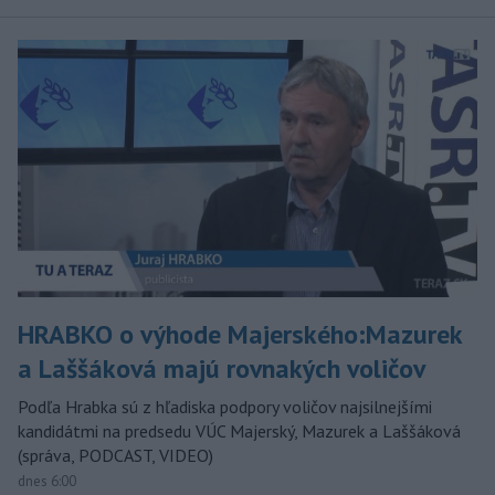
HRABKO o výhode Majerského:Mazurek
a Laššáková majú rovnakých voličov
Podľa Hrabka sú z hľadiska podpory voličov najsilnejšími
kandidátmi na predsedu VÚC Majerský, Mazurek a Laššáková
(správa, PODCAST, VIDEO)
dnes 6:00