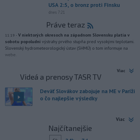
USA 2:5, o bronz proti Fínsku
dnes 7:21
Práve teraz
-
V niektorých okresoch na západnom Slovensku platia v
11:19
sobotu popoludní
výstrahy prvého stupňa pred vysokými teplotami.
Slovenský hydrometeorologický ústav (SHMÚ) o tom informuje na
webe.
Viac
Videá a prenosy TASR TV
Deväť Slovákov zabojuje na ME v Paríži
o čo najlepšie výsledky
Viac
Najčítanejšie