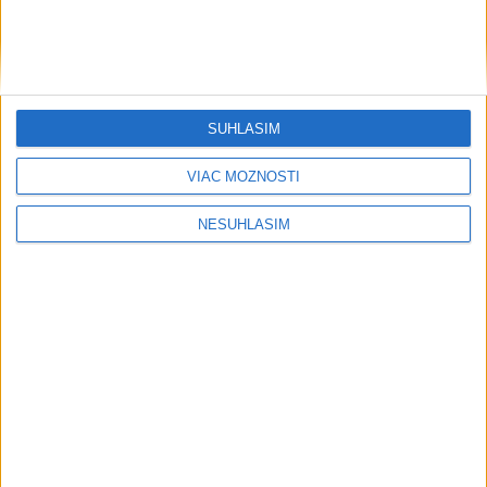
SÚHLASÍM
VIAC MOŽNOSTÍ
NESÚHLASÍM
....