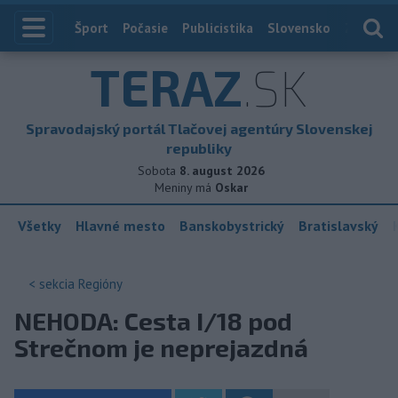
Index
Šport
Počasie
Publicistika
Slovensko
Zahranič
TERAZ
.SK
Spravodajský portál Tlačovej agentúry Slovenskej
republiky
Sobota
8. august 2026
Meniny má
Oskar
Všetky
Hlavné mesto
Banskobystrický
Bratislavský
< sekcia
Regióny
NEHODA: Cesta I/18 pod
Strečnom je neprejazdná