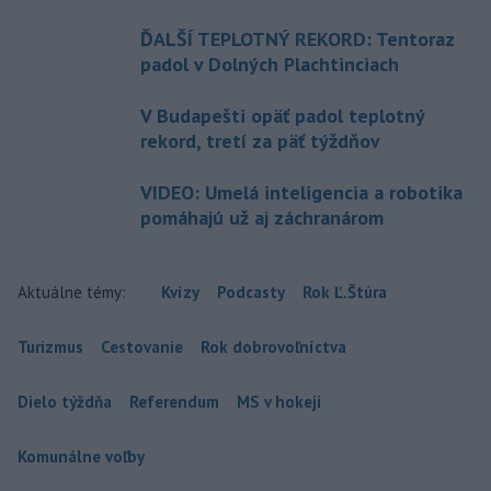
ĎALŠÍ TEPLOTNÝ REKORD: Tentoraz
padol v Dolných Plachtinciach
V Budapešti opäť padol teplotný
rekord, tretí za päť týždňov
VIDEO: Umelá inteligencia a robotika
pomáhajú už aj záchranárom
Aktuálne témy:
Kvízy
Podcasty
Rok Ľ.Štúra
Turizmus
Cestovanie
Rok dobrovoľníctva
Dielo týždňa
Referendum
MS v hokeji
Komunálne voľby