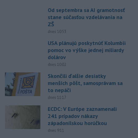
Od septembra sa AI gramotnosť
stane súčasťou vzdelávania na
ZŠ
dnes 10:53
USA plánujú poskytnúť Kolumbii
pomoc vo výške jednej miliardy
dolárov
dnes 10:02
Skončili ďalšie desiatky
menších pôšt, samosprávam sa
to nepáči
dnes 11:17
ECDC: V Európe zaznamenali
241 prípadov nákazy
západonílskou horúčkou
dnes 9:11