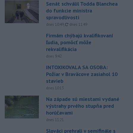
Senát schválil Todda Blanchea
do funkcie ministra
spravodlivosti
aktualizované
dnes 10:49
,
dnes 11:49
Firmám chýbajú kvalifikovaní
ľudia, pomôcť môže
rekvalifikácia
dnes 9:42
INTOXIKOVALA SA OSOBA:
Požiar v Braväcove zasiahol 10
stavieb
dnes 10:13
Na západe sú miestami vydané
výstrahy prvého stupňa pred
horúčavami
dnes 11:21
Slováci prehrali v semifinále s