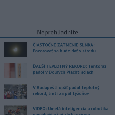
Neprehliadnite
ČIASTOČNÉ ZATMENIE SLNKA:
Pozorovať sa bude dať v stredu
ĎALŠÍ TEPLOTNÝ REKORD: Tentoraz
padol v Dolných Plachtinciach
V Budapešti opäť padol teplotný
rekord, tretí za päť týždňov
VIDEO: Umelá inteligencia a robotika
pomáhajú už aj záchranárom