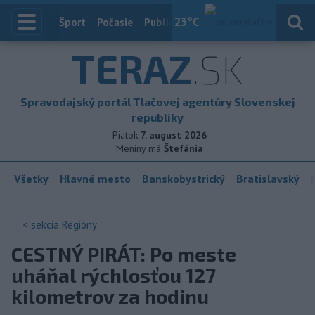
23
°C
Index
Šport
Počasie
Publicistika
Slovensko
Zahranič
TERAZ
.SK
Spravodajský portál Tlačovej agentúry Slovenskej
republiky
Piatok
7. august 2026
Meniny má
Štefánia
Všetky
Hlavné mesto
Banskobystrický
Bratislavský
< sekcia
Regióny
CESTNÝ PIRÁT: Po meste
uháňal rýchlosťou 127
kilometrov za hodinu