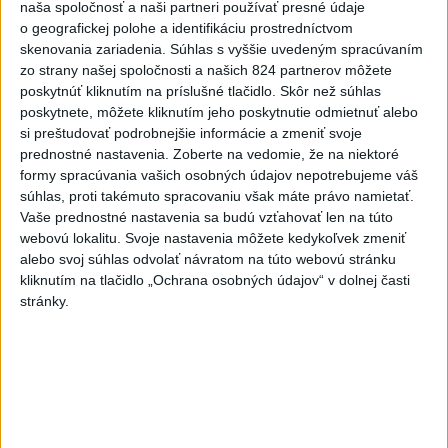
naša spoločnosť a naši partneri používať presné údaje
o geografickej polohe a identifikáciu prostredníctvom
2
ČIASTOČNÉ ZATMENIE SLNKA: Pozorovať sa bude dať v
skenovania zariadenia. Súhlas s vyššie uvedeným spracúvaním
stredu
zo strany našej spoločnosti a našich 824 partnerov môžete
poskytnúť kliknutím na príslušné tlačidlo. Skôr než súhlas
3
V časti Košice-Krásna otvorili park pomenovaný po
poskytnete, môžete kliknutím jeho poskytnutie odmietnuť alebo
kňazovi Semivanovi
si preštudovať podrobnejšie informácie a zmeniť svoje
prednostné nastavenia.
Zoberte na vedomie, že na niektoré
4
Horúčavy vystriedajú búrky: Výstrahy vydali vo viacerých
formy spracúvania vašich osobných údajov nepotrebujeme váš
okresoch
súhlas, proti takémuto spracovaniu však máte právo namietať.
Vaše prednostné nastavenia sa budú vzťahovať len na túto
5
VEĽKÁ PREDPOVEĎ POČASIA: Extrémne horúčavy
webovú lokalitu. Svoje nastavenia môžete kedykoľvek zmeniť
ustúpili. Alebo žeby nie?
alebo svoj súhlas odvolať návratom na túto webovú stránku
kliknutím na tlačidlo „Ochrana osobných údajov“ v dolnej časti
6
Fridrichová: Školy vyučujúce po novom musia mať
stránky.
pripravené osnovy
7
TRAGÉDIA NA DUNAJI: Muž sa išiel okúpať, z vody viac
nevyšiel
Najnovšie správy na Teraz.sk