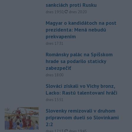
sankciách proti Rusku
aktualizované
dnes 19:50
,
dnes 20:20
Magyar o kandidátoch na post
prezidenta: Mená nebudú
prekvapením
dnes 17:31
Románsky palác na Spišskom
hrade sa podarilo staticky
zabezpečiť
dnes 18:00
Slováci získali vo Vichy bronz,
Lacko: Rastú talentovaní hráči
dnes 15:51
Slovenky remizovali v druhom
prípravnom dueli so Slovinkami
2:2
aktualizované
dnes 17:13
,
dnes 19:45