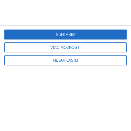
SÚHLASÍM
VIAC MOŽNOSTÍ
NESÚHLASÍM
....