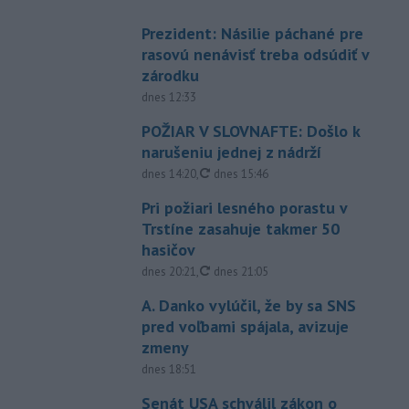
Prezident: Násilie páchané pre
rasovú nenávisť treba odsúdiť v
zárodku
dnes 12:33
POŽIAR V SLOVNAFTE: Došlo k
narušeniu jednej z nádrží
aktualizované
dnes 14:20
,
dnes 15:46
Pri požiari lesného porastu v
Trstíne zasahuje takmer 50
hasičov
aktualizované
dnes 20:21
,
dnes 21:05
A. Danko vylúčil, že by sa SNS
pred voľbami spájala, avizuje
zmeny
dnes 18:51
Senát USA schválil zákon o