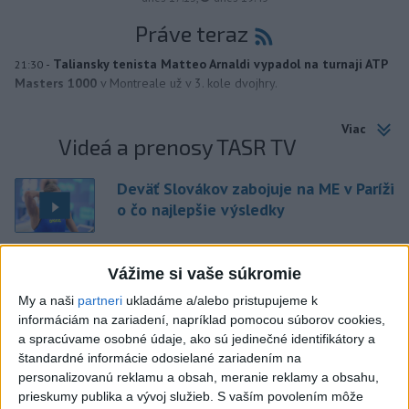
Práve teraz
-
Taliansky tenista Matteo Arnaldi vypadol na turnaji ATP
21:30
Masters 1000
v Montreale už v 3. kole dvojhry.
Viac
Videá a prenosy TASR TV
Deväť Slovákov zabojuje na ME v Paríži
o čo najlepšie výsledky
Viac
Vážime si vaše súkromie
Najčítanejšie
My a naši
partneri
ukladáme a/alebo pristupujeme k
informáciám na zariadení, napríklad pomocou súborov cookies,
6h
24h
7d
a spracúvame osobné údaje, ako sú jedinečné identifikátory a
štandardné informácie odosielané zariadením na
POŽIAR V SLOVNAFTE: Došlo k narušeniu
1
personalizovanú reklamu a obsah, meranie reklamy a obsahu,
prieskumy publika a vývoj služieb.
S vaším povolením môže
jednej z nádrží