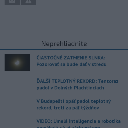
Neprehliadnite
ČIASTOČNÉ ZATMENIE SLNKA:
Pozorovať sa bude dať v stredu
ĎALŠÍ TEPLOTNÝ REKORD: Tentoraz
padol v Dolných Plachtinciach
V Budapešti opäť padol teplotný
rekord, tretí za päť týždňov
VIDEO: Umelá inteligencia a robotika
pomáhajú už aj záchranárom