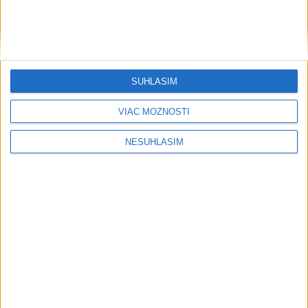
SÚHLASÍM
VIAC MOŽNOSTÍ
NESÚHLASÍM
....