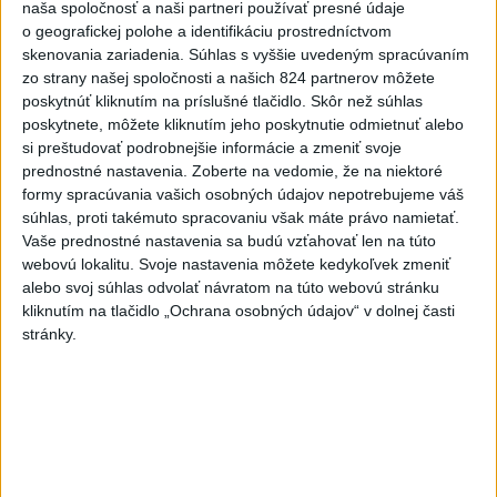
naša spoločnosť a naši partneri používať presné údaje
Tatrách
o geografickej polohe a identifikáciu prostredníctvom
skenovania zariadenia. Súhlas s vyššie uvedeným spracúvaním
zo strany našej spoločnosti a našich 824 partnerov môžete
Najnovšie správy na Teraz.sk
poskytnúť kliknutím na príslušné tlačidlo. Skôr než súhlas
Vyhlásenia
poskytnete, môžete kliknutím jeho poskytnutie odmietnuť alebo
si preštudovať podrobnejšie informácie a zmeniť svoje
Priame prenosy z Národnej rady SR
prednostné nastavenia.
Zoberte na vedomie, že na niektoré
formy spracúvania vašich osobných údajov nepotrebujeme váš
súhlas, proti takémuto spracovaniu však máte právo namietať.
Vaše prednostné nastavenia sa budú vzťahovať len na túto
webovú lokalitu. Svoje nastavenia môžete kedykoľvek zmeniť
Politika na sociálnych sieťach
alebo svoj súhlas odvolať návratom na túto webovú stránku
kliknutím na tlačidlo „Ochrana osobných údajov“ v dolnej časti
stránky.
Zobraziť viac
Info
Najnovšie videá
Najsledovanejšie videá
Kontrolný deň na Spišskom hrade
potvrdil výrazný pokrok...