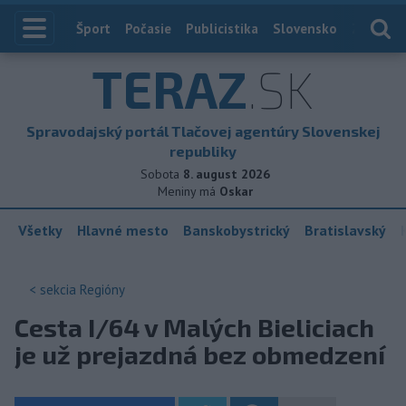
Index
Šport
Počasie
Publicistika
Slovensko
Zahranič
TERAZ
.SK
Spravodajský portál Tlačovej agentúry Slovenskej
republiky
Sobota
8. august 2026
Meniny má
Oskar
Všetky
Hlavné mesto
Banskobystrický
Bratislavský
< sekcia
Regióny
Cesta I/64 v Malých Bieliciach
je už prejazdná bez obmedzení