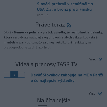
Slováci prehrali v semifinále s
USA 2:5, o bronz proti Fínsku
dnes 7:21
Práve teraz
-
Nemecká polícia v piatok uviedla, že rozhodnutie pekárky,
07:42
ktorá sa
vybrala navštíviť svojich dvoch stálych zákazníkov - starší
manželský pár - po tom, čo sa u nej niekoľko dní neukázali, im
pravdepodobne zachránilo život.
Viac
Videá a prenosy TASR TV
Deväť Slovákov zabojuje na ME v Paríži
o čo najlepšie výsledky
Viac
Najčítanejšie