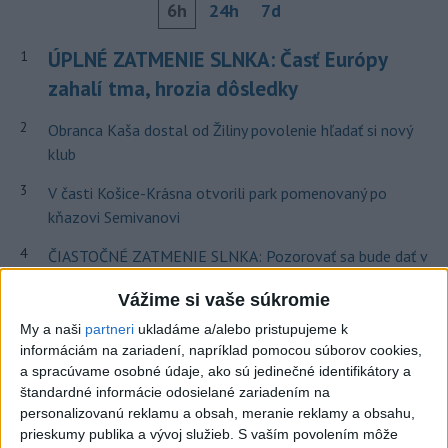
6h
24h
7d
ÚPLNÉ ZATMENIE SLNKA: Časť Európy
1
zahalí tma, hrozia dôsledky
2
Obranca Kaša dostal od Žiliny povolenie hľadať si nový
klub
3
V časti Košice-Krásna otvorili park pomenovaný po
kňazovi Semivanovi
4
ČIASTOČNÉ ZATMENIE SLNKA: Pozorovať sa bude dať v
stredu
Vážime si vaše súkromie
5
Historik Zajac: Územie Slovenska bolo jadrom poľsko-
My a naši
partneri
ukladáme a/alebo pristupujeme k
uhorských vzťahov
informáciám na zariadení, napríklad pomocou súborov cookies,
a spracúvame osobné údaje, ako sú jedinečné identifikátory a
6
Kruhová križovatka v Poprade v smere z Hozelca bude
štandardné informácie odosielané zariadením na
hotová budúci rok
personalizovanú reklamu a obsah, meranie reklamy a obsahu,
prieskumy publika a vývoj služieb.
S vaším povolením môže
7
Prešovský kraj vyzýva k využitiu bezplatného parkoviska v