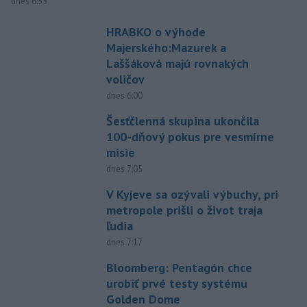
dnes 6:55
HRABKO o výhode
Majerského:Mazurek a
Laššáková majú rovnakých
voličov
dnes 6:00
Šesťčlenná skupina ukončila
100-dňový pokus pre vesmírne
misie
dnes 7:05
V Kyjeve sa ozývali výbuchy, pri
metropole prišli o život traja
ľudia
dnes 7:17
Bloomberg: Pentagón chce
urobiť prvé testy systému
Golden Dome