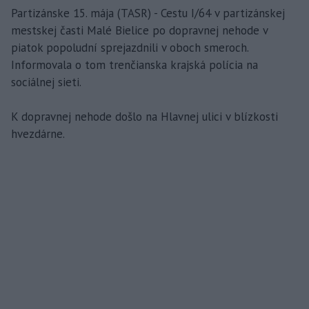
Partizánske 15. mája (TASR) - Cestu I/64 v partizánskej
mestskej časti Malé Bielice po dopravnej nehode v
piatok popoludní sprejazdnili v oboch smeroch.
Informovala o tom trenčianska krajská polícia na
sociálnej sieti.
K dopravnej nehode došlo na Hlavnej ulici v blízkosti
hvezdárne.