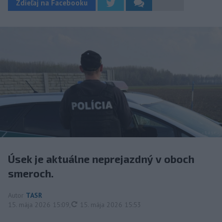
Zdieľaj na Facebooku
Úsek je aktuálne neprejazdný v oboch
smeroch.
Autor
TASR
aktualizované
15. mája 2026 15:09
,
15. mája 2026 15:53