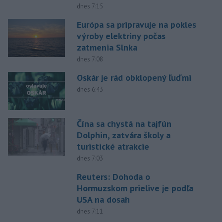
dnes 7:15
Európa sa pripravuje na pokles
výroby elektriny počas
zatmenia Slnka
dnes 7:08
Oskár je rád obklopený ľuďmi
dnes 6:43
Čína sa chystá na tajfún
Dolphin, zatvára školy a
turistické atrakcie
dnes 7:03
Reuters: Dohoda o
Hormuzskom prielive je podľa
USA na dosah
dnes 7:11