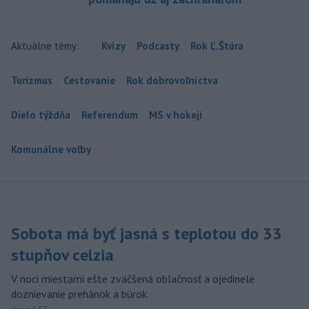
Aktuálne témy:
Kvízy
Podcasty
Rok Ľ.Štúra
Turizmus
Cestovanie
Rok dobrovoľníctva
Dielo týždňa
Referendum
MS v hokeji
Komunálne voľby
Sobota má byť jasná s teplotou do 33
stupňov celzia
V noci miestami ešte zväčšená oblačnosť a ojedinele
doznievanie prehánok a búrok.