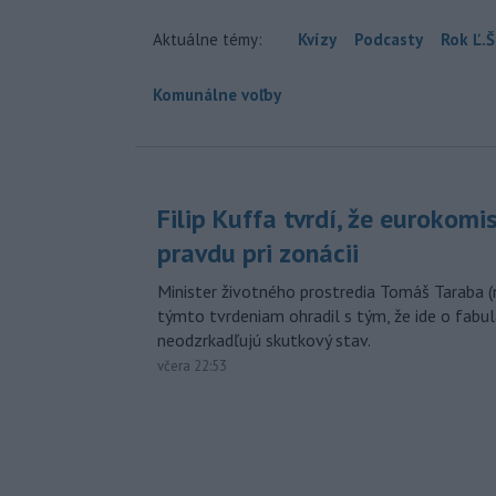
Aktuálne témy:
Kvízy
Podcasty
Rok Ľ.Š
Komunálne voľby
Filip Kuffa tvrdí, že eurokomi
pravdu pri zonácii
Minister životného prostredia Tomáš Taraba (
týmto tvrdeniam ohradil s tým, že ide o fabul
neodzrkadľujú skutkový stav.
včera 22:53