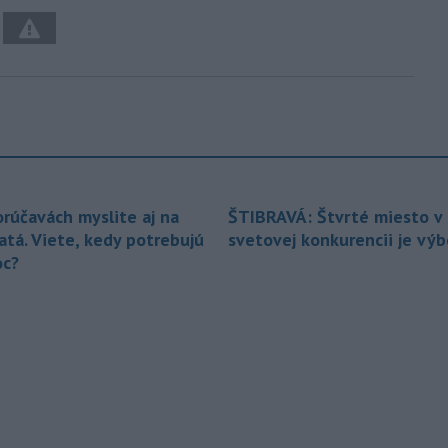
orúčavách myslite aj na
ŠTIBRAVÁ: Štvrté miesto v 
atá. Viete, kedy potrebujú
svetovej konkurencii je vý
c?