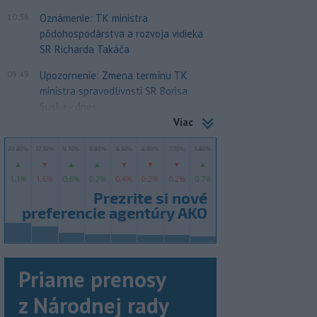
10:36
Oznámenie: TK ministra
pôdohospodárstva a rozvoja vidieka
SR Richarda Takáča
09:49
Upozornenie: Zmena termínu TK
ministra spravodlivosti SR Borisa
Suska - dnes
Viac
Priame prenosy
z Národnej rady