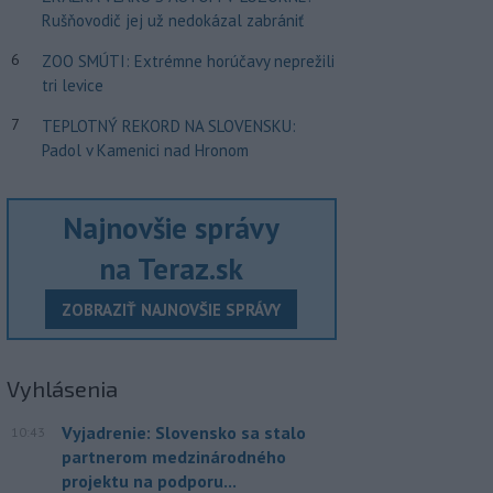
Rušňovodič jej už nedokázal zabrániť
6
ZOO SMÚTI: Extrémne horúčavy neprežili
tri levice
7
TEPLOTNÝ REKORD NA SLOVENSKU:
Padol v Kamenici nad Hronom
Najnovšie správy
na Teraz.sk
ZOBRAZIŤ NAJNOVŠIE SPRÁVY
Vyhlásenia
Vyjadrenie: Slovensko sa stalo
10:43
partnerom medzinárodného
projektu na podporu...