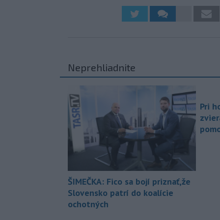
Neprehliadnite
Pri h
zvier
pomo
ŠIMEČKA: Fico sa bojí priznať,že
Slovensko patrí do koalície
ochotných