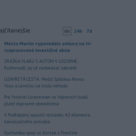
ajčítanejšie
6h
24h
7d
Mesto Martin vypovedalo zmluvy na tri
rozpracované investičné akcie
ZRÁŽKA VLAKU S AUTOM V LOZORNE:
Rušňovodič jej už nedokázal zabrániť
UZAVRETÁ CESTA: Medzi Spišskou Novou
Vsou a Levočou sa stala nehoda
Pre festival Lovestream vo Vajnoroch budú
platiť dopravné obmedzenia
V Podhájskej spustili výstavbu 4,5 kilometra
kanalizačného potrubia
Dychotéka spojí vo štvrtok v Trenčíne