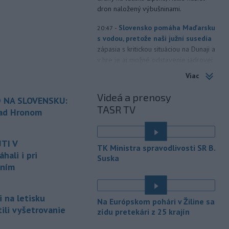
dron naložený výbušninami.
-
Slovensko pomáha Maďarsku
20:47
s vodou, pretože naši južní susedia
zápasia s kritickou situáciou na Dunaji a
v hre je aj možné odstavenie jadrovej
elektrárne.
Viac
-
Litovská pohraničná stráž
20:17
Videá a prenosy
 NA SLOVENSKU:
objavila ďalší podzemný tunel,
TASR TV
ktorý mal
slúžiť na nelegálne
nad Hronom
prevádzanie migrantov z Bieloruska
é
na územie tohto členského štátu
TI V
Európskej únie.
TK Ministra spravodlivosti SR B.
ali i pri
Suska
-
Ruská dezinformačná
20:08
aním
kampaň sa vo Francúzsku zamerala
na ďalšieho
kandidáta, bývalého
centristického premiéra Attala. Ako
 na letisku
Na Európskom pohári v Žiline sa
informovala agentúra AFP, odhalil ju
tili vyšetrovanie
zídu pretekári z 25 krajín
vládny úrad Viginum a s „vysokou
mierou istoty“ pripísal proruskej