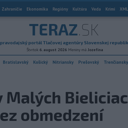
Zahraničie
Ekonomika
Regióny
Kultúra
Veda
Krimi
XML
TERAZ
.SK
pravodajský portál Tlačovej agentúry Slovenskej republi
Štvrtok
6. august 2026
Meniny má
Jozefína
Bratislavský
Košický
Nitriansky
Prešovský
Trenčiansk
 Malých Bieliciac
bez obmedzení