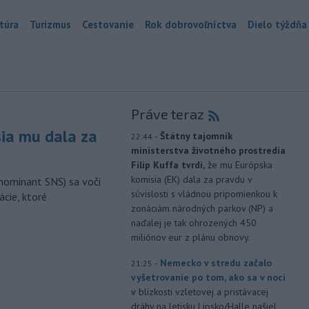
túra
Turizmus
Cestovanie
Rok dobrovoľníctva
Dielo týždňa
Práve teraz
sia mu dala za
-
Štátny tajomník
22:44
ministerstva životného prostredia
Filip Kuffa tvrdí,
že mu Európska
komisia (EK) dala za pravdu v
nominant SNS) sa voči
súvislosti s vládnou pripomienkou k
ácie, ktoré
zonáciám národných parkov (NP) a
naďalej je tak ohrozených 450
miliónov eur z plánu obnovy.
-
Nemecko v stredu začalo
21:25
vyšetrovanie po tom, ako sa v noci
v
blízkosti vzletovej a pristávacej
dráhy na letisku Lipsko/Halle našiel