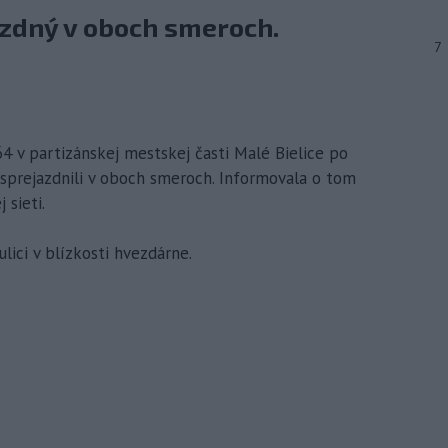
azdný v oboch smeroch.
7
64 v partizánskej mestskej časti Malé Bielice po
sprejazdnili v oboch smeroch. Informovala o tom
 sieti.
lici v blízkosti hvezdárne.