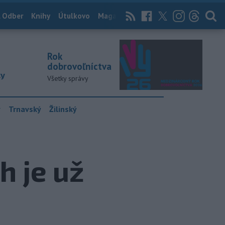
 Odber
Knihy
Útulkovo
Magazín
News Now
Archív
TASR
Rok
dobrovoľníctva
ky
Všetky správy
y
Trnavský
Žilinský
h je už