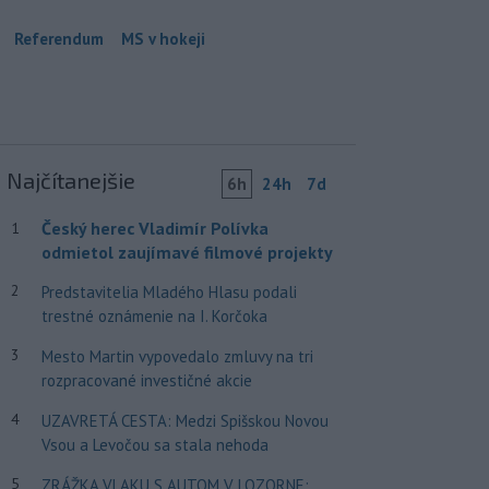
Referendum
MS v hokeji
Najčítanejšie
6h
24h
7d
Český herec Vladimír Polívka
1
odmietol zaujímavé filmové projekty
2
Predstavitelia Mladého Hlasu podali
trestné oznámenie na I. Korčoka
3
Mesto Martin vypovedalo zmluvy na tri
rozpracované investičné akcie
4
UZAVRETÁ CESTA: Medzi Spišskou Novou
Vsou a Levočou sa stala nehoda
5
ZRÁŽKA VLAKU S AUTOM V LOZORNE: