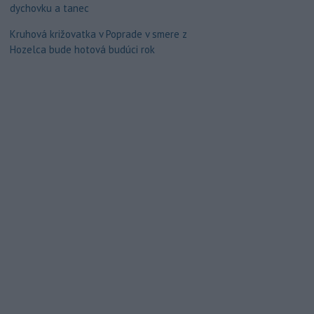
dychovku a tanec
Kruhová križovatka v Poprade v smere z
Hozelca bude hotová budúci rok