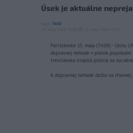
Úsek je aktuálne neprej
Autor
TASR
aktualizované
15. mája 2026 15:09
,
15. mája 2026 15:53
Partizánske 15. mája (TASR) - Cestu I/
dopravnej nehode v piatok popoludní 
trenčianska krajská polícia na sociálnej
K dopravnej nehode došlo na Hlavnej u