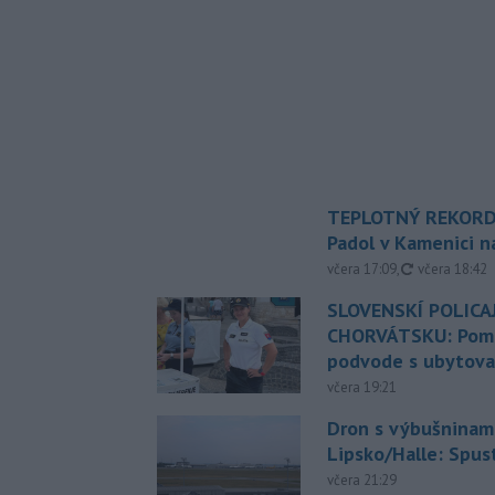
TEPLOTNÝ REKORD
Padol v Kamenici 
aktualizovan
včera 17:09
,
včera 18:42
SLOVENSKÍ POLICAJ
CHORVÁTSKU: Pomáh
podvode s ubytov
včera 19:21
Dron s výbušninami
Lipsko/Halle: Spus
včera 21:29