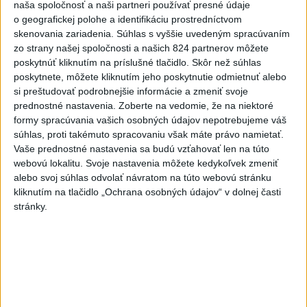
naša spoločnosť a naši partneri používať presné údaje
Nigeru
o geografickej polohe a identifikáciu prostredníctvom
skenovania zariadenia. Súhlas s vyššie uvedeným spracúvaním
6
OTESTUJTE SA: Rozumiete slovenským nárečiam? Tieto
zo strany našej spoločnosti a našich 824 partnerov môžete
slová vás potrápia
poskytnúť kliknutím na príslušné tlačidlo. Skôr než súhlas
poskytnete, môžete kliknutím jeho poskytnutie odmietnuť alebo
7
DOČKALI SME SA: Uplynulá noc bola najchladnejšia za
si preštudovať podrobnejšie informácie a zmeniť svoje
posledné týždne
prednostné nastavenia.
Zoberte na vedomie, že na niektoré
formy spracúvania vašich osobných údajov nepotrebujeme váš
súhlas, proti takémuto spracovaniu však máte právo namietať.
Najnovšie správy na Teraz.sk
Vaše prednostné nastavenia sa budú vzťahovať len na túto
webovú lokalitu. Svoje nastavenia môžete kedykoľvek zmeniť
Vyhlásenia
alebo svoj súhlas odvolať návratom na túto webovú stránku
Priame prenosy z Národnej rady SR
kliknutím na tlačidlo „Ochrana osobných údajov“ v dolnej časti
stránky.
Politika na sociálnych sieťach
Zobraziť viac
Info