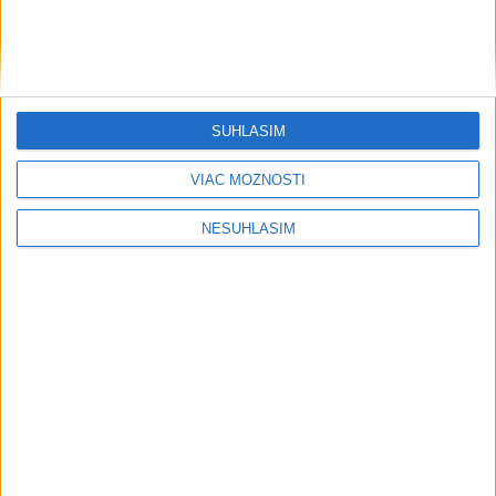
....
SÚHLASÍM
VIAC MOŽNOSTÍ
NESÚHLASÍM