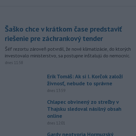
Šaško chce v krátkom čase predstaviť
riešenie pre záchrankový tender
Šéf rezortu zároveň potvrdil, že nové klimatizácie, do ktorých
investovalo ministerstvo, sa postupne inštalujú do nemocníc.
dnes 11:58
Erik Tomáš: Ak si I. Korčok založí
živnosť, nebude to správne
dnes 13:59
Chlapec obvinený zo streľby v
Thajsku sledoval násilný obsah
online
dnes 12:01
Gardy neotvoria Hormuzský