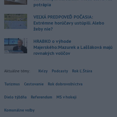
potrápia
VEĽKÁ PREDPOVEĎ POČASIA:
Extrémne horúčavy ustúpili. Alebo
žeby nie?
HRABKO o výhode
Majerského:Mazurek a Laššáková majú
rovnakých voličov
Aktuálne témy:
Kvízy
Podcasty
Rok Ľ.Štúra
Turizmus
Cestovanie
Rok dobrovoľníctva
Dielo týždňa
Referendum
MS v hokeji
Komunálne voľby