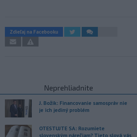
Zdieľaj na Facebooku
Neprehliadnite
J. Božik: Financovanie samospráv nie
je ich jediný problém
OTESTUJTE SA: Rozumiete
slovenským nárečiam? Tieto slová vás