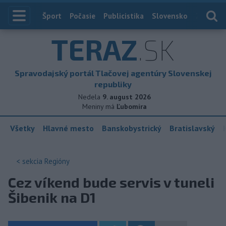
Index
Šport
Počasie
Publicistika
Slovensko
Zahranič
TERAZ
.SK
Spravodajský portál Tlačovej agentúry Slovenskej
republiky
Nedela
9. august 2026
Meniny má
Ľubomíra
Všetky
Hlavné mesto
Banskobystrický
Bratislavský
< sekcia
Regióny
Cez víkend bude servis v tuneli
Šibenik na D1