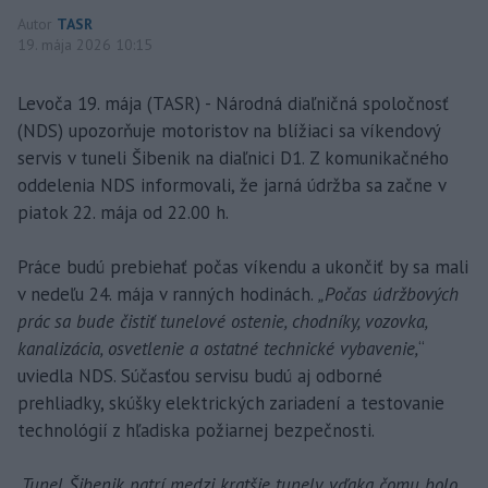
Autor
TASR
19. mája 2026 10:15
Levoča 19. mája (TASR) - Národná diaľničná spoločnosť
(NDS) upozorňuje motoristov na blížiaci sa víkendový
servis v tuneli Šibenik na diaľnici D1. Z komunikačného
oddelenia NDS informovali, že jarná údržba sa začne v
piatok 22. mája od 22.00 h.
Práce budú prebiehať počas víkendu a ukončiť by sa mali
v nedeľu 24. mája v ranných hodinách.
„Počas údržbových
prác sa bude čistiť tunelové ostenie, chodníky, vozovka,
kanalizácia, osvetlenie a ostatné technické vybavenie,
“
uviedla NDS. Súčasťou servisu budú aj odborné
prehliadky, skúšky elektrických zariadení a testovanie
technológií z hľadiska požiarnej bezpečnosti.
„Tunel Šibenik patrí medzi kratšie tunely, vďaka čomu bolo