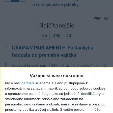
o čo najlepšie výsledky
Viac
Najčítanejšie
6h
24h
7d
DRÁMA V PARLAMENTE: Poslankyňa
1
hádzala do premiéra vajíčka
2
Festival Lovestream 2026 pokračuje, druhý deň zakončil
Robbie Williams
Vážime si vaše súkromie
3
Skončili ďalšie desiatky menších pôšt, samosprávam sa
My a naši
partneri
ukladáme a/alebo pristupujeme k
to nepáči
informáciám na zariadení, napríklad pomocou súborov cookies,
a spracúvame osobné údaje, ako sú jedinečné identifikátory a
4
Darina Pačutová pomáha pacientom vo Vranove nad
štandardné informácie odosielané zariadením na
Topľou slovom
personalizovanú reklamu a obsah, meranie reklamy a obsahu,
prieskumy publika a vývoj služieb.
S vaším povolením môže
5
Najmenej 21 mŕtvych po zrážke dvoch autobusov na juhu