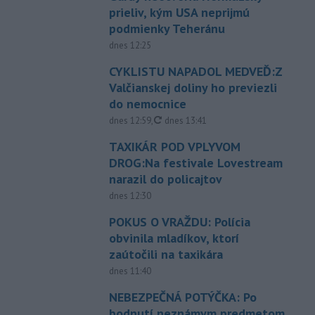
prieliv, kým USA neprijmú
podmienky Teheránu
dnes 12:25
CYKLISTU NAPADOL MEDVEĎ:Z
Valčianskej doliny ho previezli
do nemocnice
aktualizované
dnes 12:59
,
dnes 13:41
TAXIKÁR POD VPLYVOM
DROG:Na festivale Lovestream
narazil do policajtov
dnes 12:30
POKUS O VRAŽDU: Polícia
obvinila mladíkov, ktorí
zaútočili na taxikára
dnes 11:40
NEBEZPEČNÁ POTÝČKA: Po
bodnutí neznámym predmetom