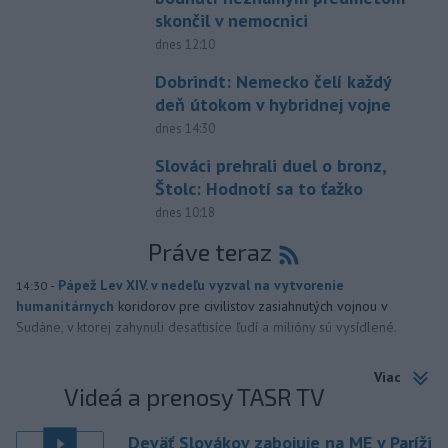
skončil v nemocnici
dnes 12:10
Dobrindt: Nemecko čelí každý
deň útokom v hybridnej vojne
dnes 14:30
Slováci prehrali duel o bronz,
Štolc: Hodnotí sa to ťažko
dnes 10:18
Práve teraz
-
Pápež Lev XIV. v nedeľu vyzval na vytvorenie
14:30
humanitárnych
koridorov pre civilistov zasiahnutých vojnou v
Sudáne, v ktorej zahynuli desaťtisíce ľudí a milióny sú vysídlené.
Viac
Videá a prenosy TASR TV
Deväť Slovákov zabojuje na ME v Paríži