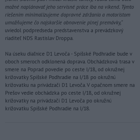
možné naplánovať jeho servisné práce iba na víkend. Týmto
riešením minimalizujeme dopravné zdržania a motoristom
umožňujeme čo najskoršie obnovenie plnej premávky,“
uviedol podpredseda predstavenstva a prevádzkový
riaditeľ NDS Rastislav Droppa.
Na úseku diaľnice D1 Levoča - Spišské Podhradie bude v
oboch smeroch odklonená doprava. Obchádzková trasa v
smere na Poprad povedie po ceste I/18, od okružnej
križovatky Spišské Podhradie na I/18 po okružnú
križovatku na privádzači D1 Levoča. V opačnom smere na
Prešov vedie obchádzka po ceste I/18, od okružnej
križovatky na privádzači D1 Levoča po okružnú
križovatku Spišské Podhradie na I/18.