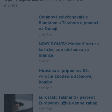
dnes 8:31
Orbánová telefonovala s
Blanárom a Tarabom o pomoci
na Dunaji
dnes 9:06
NOVÝ DOMOV: Medveď Artur z
košickej zoo odchádza za
hranice
dnes 9:51
Hirošima si pripomína 81.
výročie zhodenia atómovej
bomby
dnes 8:42
Eurostat: Takmer 17 percent
Európanov užíva denne tabak
dnes 7:18