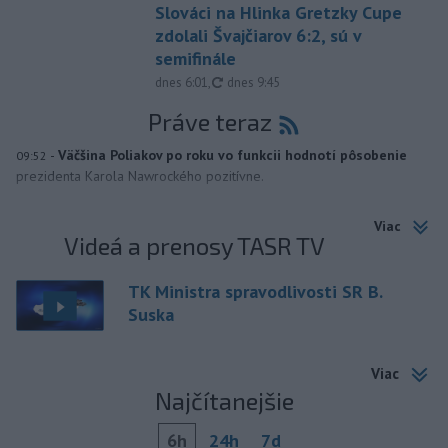
Slováci na Hlinka Gretzky Cupe
zdolali Švajčiarov 6:2, sú v
semifinále
aktualizované
dnes 6:01
,
dnes 9:45
Práve teraz
-
Väčšina Poliakov po roku vo funkcii hodnotí pôsobenie
09:52
prezidenta Karola Nawrockého pozitívne.
Viac
Videá a prenosy TASR TV
TK Ministra spravodlivosti SR B.
Suska
Viac
Najčítanejšie
6h
24h
7d