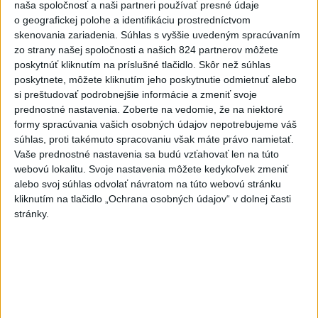
Levočou sa stala nehoda
naša spoločnosť a naši partneri používať presné údaje
o geografickej polohe a identifikáciu prostredníctvom
skenovania zariadenia. Súhlas s vyššie uvedeným spracúvaním
Najnovšie správy na Teraz.sk
zo strany našej spoločnosti a našich 824 partnerov môžete
poskytnúť kliknutím na príslušné tlačidlo. Skôr než súhlas
Vyhlásenia
poskytnete, môžete kliknutím jeho poskytnutie odmietnuť alebo
Priame prenosy z Národnej rady SR
si preštudovať podrobnejšie informácie a zmeniť svoje
prednostné nastavenia.
Zoberte na vedomie, že na niektoré
formy spracúvania vašich osobných údajov nepotrebujeme váš
súhlas, proti takémuto spracovaniu však máte právo namietať.
Vaše prednostné nastavenia sa budú vzťahovať len na túto
Politika na sociálnych sieťach
webovú lokalitu. Svoje nastavenia môžete kedykoľvek zmeniť
alebo svoj súhlas odvolať návratom na túto webovú stránku
kliknutím na tlačidlo „Ochrana osobných údajov“ v dolnej časti
Zobraziť viac
Info
stránky.
Najnovšie videá
Najsledovanejšie videá
L. MIKULÁŠ 🤍💙❤️ bol zábavný,)
dnes 07:50
|
Hnutie SLOVENSKO
|
80
zobrazení