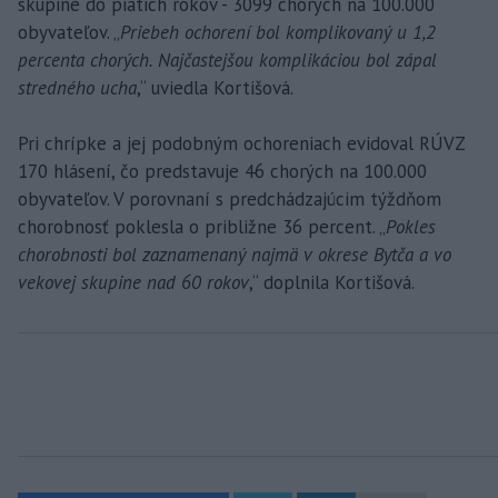
skupine do piatich rokov - 3099 chorých na 100.000
obyvateľov. „
Priebeh ochorení bol komplikovaný u 1,2
percenta chorých. Najčastejšou komplikáciou bol zápal
stredného ucha
,“ uviedla Kortišová.
Pri chrípke a jej podobným ochoreniach evidoval RÚVZ
170 hlásení, čo predstavuje 46 chorých na 100.000
obyvateľov. V porovnaní s predchádzajúcim týždňom
chorobnosť poklesla o približne 36 percent. „
Pokles
chorobnosti bol zaznamenaný najmä v okrese Bytča a vo
vekovej skupine nad 60 rokov
,“ doplnila Kortišová.