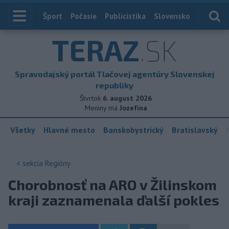
Index
Šport
Počasie
Publicistika
Slovensko
Zahranič
TERAZ
.SK
Spravodajský portál Tlačovej agentúry Slovenskej
republiky
Štvrtok
6. august 2026
Meniny má
Jozefína
Všetky
Hlavné mesto
Banskobystrický
Bratislavský
< sekcia
Regióny
Chorobnosť na ARO v Žilinskom
kraji zaznamenala ďalší pokles