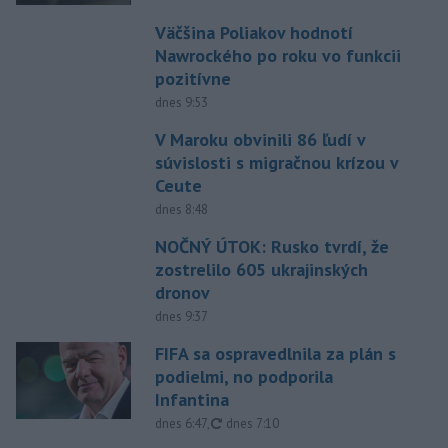
Väčšina Poliakov hodnotí
Nawrockého po roku vo funkcii
pozitívne
dnes 9:53
V Maroku obvinili 86 ľudí v
súvislosti s migračnou krízou v
Ceute
dnes 8:48
NOČNÝ ÚTOK: Rusko tvrdí, že
zostrelilo 605 ukrajinských
dronov
dnes 9:37
FIFA sa ospravedlnila za plán s
podielmi, no podporila
Infantina
aktualizované
dnes 6:47
,
dnes 7:10