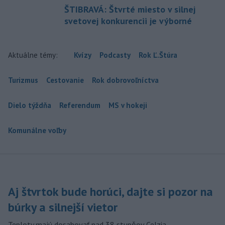
ŠTIBRAVÁ: Štvrté miesto v silnej
svetovej konkurencii je výborné
Aktuálne témy:
Kvízy
Podcasty
Rok Ľ.Štúra
Turizmus
Cestovanie
Rok dobrovoľníctva
Dielo týždňa
Referendum
MS v hokeji
Komunálne voľby
Aj štvrtok bude horúci, dajte si pozor na
búrky a silnejší vietor
Teploty majú dosahovať nad 38 stupňov Celzia.