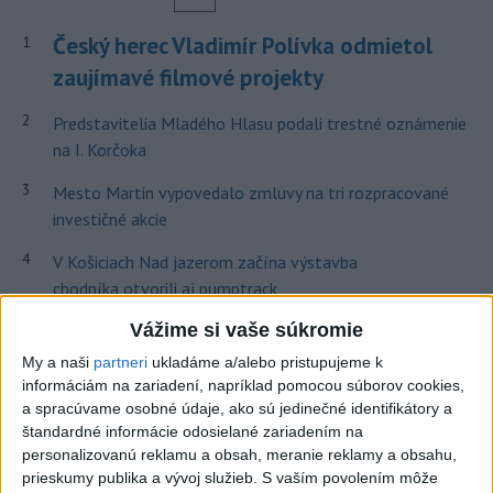
Český herec Vladimír Polívka odmietol
1
zaujímavé filmové projekty
2
Predstavitelia Mladého Hlasu podali trestné oznámenie
na I. Korčoka
3
Mesto Martin vypovedalo zmluvy na tri rozpracované
investičné akcie
4
V Košiciach Nad jazerom začína výstavba
chodníka,otvorili aj pumptrack
5
Vážime si vaše súkromie
ZRÁŽKA VLAKU S AUTOM V LOZORNE: Rušňovodič jej
už nedokázal zabrániť
My a naši
partneri
ukladáme a/alebo pristupujeme k
informáciám na zariadení, napríklad pomocou súborov cookies,
6
Kruhová križovatka v Poprade v smere z Hozelca bude
a spracúvame osobné údaje, ako sú jedinečné identifikátory a
hotová budúci rok
štandardné informácie odosielané zariadením na
personalizovanú reklamu a obsah, meranie reklamy a obsahu,
7
UZAVRETÁ CESTA: Medzi Spišskou Novou Vsou a
prieskumy publika a vývoj služieb.
S vaším povolením môže