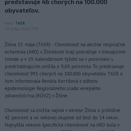
predstavuje 46 chorých na 100.000
obyvateľov.
Autor
TASR
15. mája 2026 7:50
Žilina 15. mája (TASR) - Chorobnosť na akútne respiračné
ochorenia (ARO) v Žilinskom kraji pokračuje v klesajúcom
trende a v 19. kalendárnom týždni sa v porovnaní s
predchádzajúcim znížila o 9,69 percenta. To predstavuje
chorobnosť 991 chorých na 100.000 obyvateľov. TASR o
tom informovala Renáta Kortišová z odboru
epidemiológie Regionálneho úradu verejného
zdravotníctva (RÚVZ) v Žiline.
Chorobnosť sa znížila najmä v okrese Žilina o približne
42 percent a vo vekovej skupine od šesť do 14 rokov.
Najvyššia vekovo špecifická chorobnosť na ARO bola v