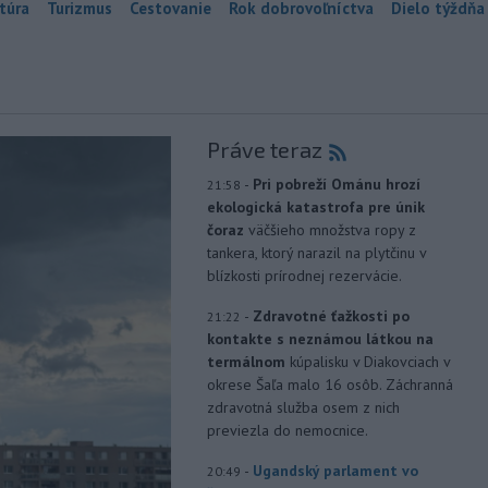
túra
Turizmus
Cestovanie
Rok dobrovoľníctva
Dielo týždňa
Práve teraz
-
Pri pobreží Ománu hrozí
21:58
ekologická katastrofa pre únik
čoraz
väčšieho množstva ropy z
tankera, ktorý narazil na plytčinu v
blízkosti prírodnej rezervácie.
-
Zdravotné ťažkosti po
21:22
kontakte s neznámou látkou na
termálnom
kúpalisku v Diakovciach v
okrese Šaľa malo 16 osôb. Záchranná
zdravotná služba osem z nich
previezla do nemocnice.
-
Ugandský parlament vo
20:49