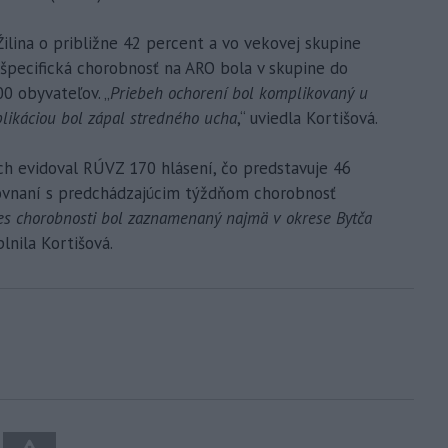
Žilina o približne 42 percent a vo vekovej skupine
 špecifická chorobnosť na ARO bola v skupine do
00 obyvateľov. „
Priebeh ochorení bol komplikovaný u
plikáciou bol zápal stredného ucha
,“ uviedla Kortišová.
ch evidoval RÚVZ 170 hlásení, čo predstavuje 46
rovnaní s predchádzajúcim týždňom chorobnosť
es chorobnosti bol zaznamenaný najmä v okrese Bytča
plnila Kortišová.