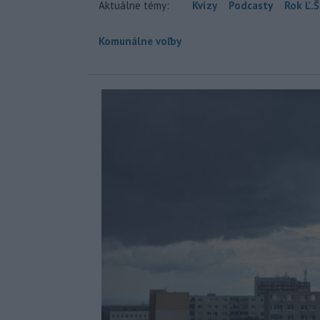
Aktuálne témy:
Kvízy
Podcasty
Rok Ľ.Š
Komunálne voľby