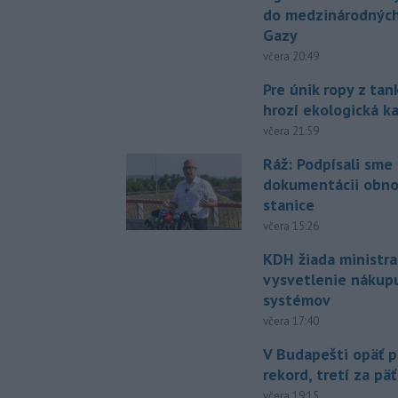
do medzinárodných
Gazy
včera 20:49
Pre únik ropy z ta
hrozí ekologická k
včera 21:59
Ráž: Podpísali sme
dokumentácii obno
stanice
včera 15:26
KDH žiada ministra
vysvetlenie nákup
systémov
včera 17:40
V Budapešti opäť p
rekord, tretí za pä
včera 19:15