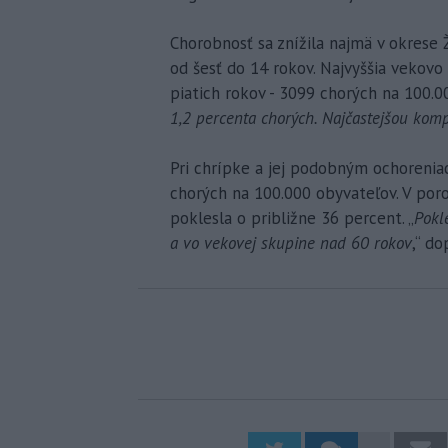
Chorobnosť sa znížila najmä v okrese 
od šesť do 14 rokov. Najvyššia vekovo
piatich rokov - 3099 chorých na 100.0
1,2 percenta chorých. Najčastejšou kom
Pri chrípke a jej podobným ochorenia
chorých na 100.000 obyvateľov. V po
poklesla o približne 36 percent. „
Pokl
a vo vekovej skupine nad 60 rokov
,“ do