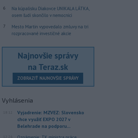
6
Na kúpalisku Diakovce UNIKALA LÁTKA,
osem ľudí skončilo v nemocnici
7
Mesto Martin vypovedalo zmluvy na tri
rozpracované investičné akcie
Najnovšie správy
na Teraz.sk
ZOBRAZIŤ NAJNOVŠIE SPRÁVY
Vyhlásenia
Vyjadrenie: MZVEZ: Slovensko
18:12
chce využiť EXPO 2027 v
Belehrade na podporu...
12:26
Oznámenie: TK ministra práce,