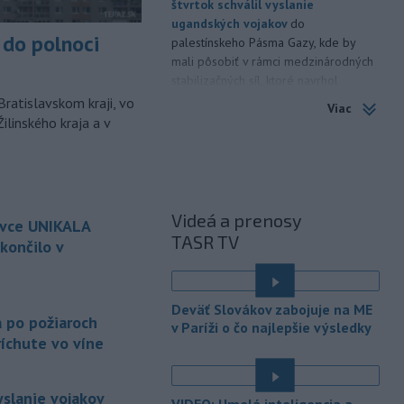
štvrtok schválil vyslanie
ugandských vojakov
do
do polnoci
palestínskeho Pásma Gazy, kde by
mali pôsobiť v rámci medzinárodných
stabilizačných síl, ktoré navrhol
americký prezident Donald Trump.
Bratislavskom kraji, vo
Viac
ilinského kraja a v
-
Anglická futbalová asociácia
20:07
(FA) stiahla svoju podporu
prezidentovi
Medzinárodnej
futbalovej federácie (FIFA) Giannimu
Infantinovi, ktorý je pod paľbou kritiky
Videá a prenosy
ovce UNIKALA
po jeho neúspešnom pláne.
TASR TV
končilo v
-
Vo štvrtok do polnoci treba
18:54
najmä na západe a severozápade
é
Slovenska počítať s búrkami.
Deväť Slovákov zabojuje na ME
Slovenský hydrometeorologický ústav
a po požiaroch
v Paríži o čo najlepšie výsledky
(SHMÚ) vydal výstrahy prvého stupňa.
íchute vo víne
Platia aj v okresoch Snina a Sobrance.
-
Polícia v súčinnosti s ďalšími
18:19
yslanie vojakov
VIDEO: Umelá inteligencia a