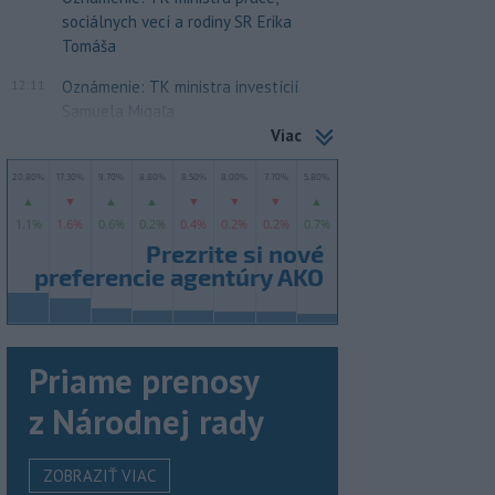
sociálnych vecí a rodiny SR Erika
Tomáša
12:11
Oznámenie: TK ministra investícií
Samuela Migaľa
Viac
Priame prenosy
z Národnej rady
ZOBRAZIŤ VIAC