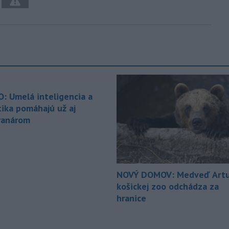
O: Umelá inteligencia a
tika pomáhajú už aj
ranárom
NOVÝ DOMOV: Medveď Artu
košickej zoo odchádza za
hranice