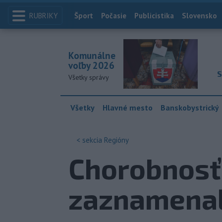
RUBRIKY
Index
Šport
Počasie
Publicistika
Slovensko
Komunálne
voľby 2026
S
Všetky správy
Všetky
Hlavné mesto
Banskobystrický
< sekcia
Regióny
Chorobnosť 
zaznamenal