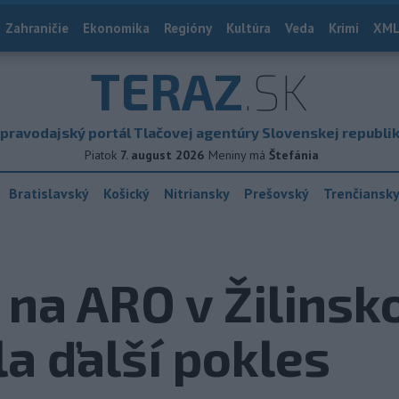
Zahraničie
Ekonomika
Regióny
Kultúra
Veda
Krimi
XML
TERAZ
.SK
pravodajský portál Tlačovej agentúry Slovenskej republi
Piatok
7. august 2026
Meniny má
Štefánia
Bratislavský
Košický
Nitriansky
Prešovský
Trenčiansk
na ARO v Žilinsk
a ďalší pokles