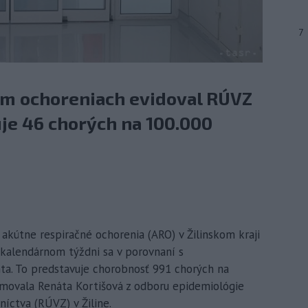
7
ným ochoreniach evidoval RÚVZ
uje 46 chorých na 100.000
 akútne respiračné ochorenia (ARO) v Žilinskom kraji
 kalendárnom týždni sa v porovnaní s
nta. To predstavuje chorobnosť 991 chorých na
movala Renáta Kortišová z odboru epidemiológie
íctva (RÚVZ) v Žiline.