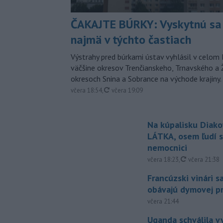
ČAKAJTE BÚRKY: Vyskytnú sa 
najmä v týchto častiach
Výstrahy pred búrkami ústav vyhlásil v celom 
väčšine okresov Trenčianskeho, Trnavského a Ž
okresoch Snina a Sobrance na východe krajiny.
aktualizované
včera 18:54
,
včera 19:09
Na kúpalisku Diak
LÁTKA, osem ľudí s
nemocnici
aktualizovan
včera 18:23
,
včera 21:38
Francúzski vinári s
obávajú dymovej pr
včera 21:44
Uganda schválila v