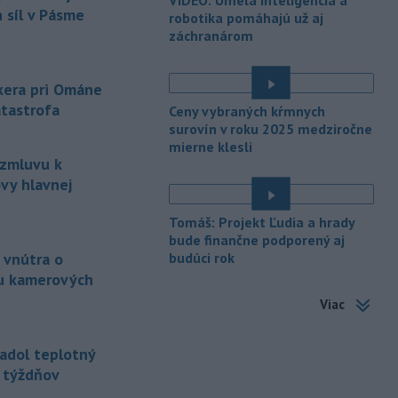
záchrannými zložkami zasahuje
na
 síl v Pásme
robotika pomáhajú už aj
termálnom kúpalisku v Diakovciach.
záchranárom
-
V dunajských prístavoch v
17:36
Bratislave, Komárne a Štúrove v
nkera pri Ománe
prvom
polroku 2026 zaznamenali
atastrofa
Ceny vybraných kŕmnych
spolu 1827 pristátí osobných
surovín v roku 2025 medziročne
kajutových a výletných plavidiel.
mierne klesli
 zmluvu k
-
Republikánmi ovládaný výbor
17:28
amerického Senátu vo
štvrtok
vy hlavnej
označil lekára Anthonyho Fauciho za
osobu brániacu vyšetrovacím
Tomáš: Projekt Ľudia a hrady
právomociam Kongresu.
bude finančne podporený aj
 vnútra o
budúci rok
-
Jemenskí povstalci húsíovia
17:14
u kamerových
vo štvrtok pri raketových a
Viac
dronových
útokoch zabili najmenej 38
príslušníkov vládnych síl a ďalších 29
zranili, uviedli pre agentúru AFP
adol teplotný
zdroje zo zdravotníckych služieb.
ť týždňov
-
Európska komisia (EK)
16:35