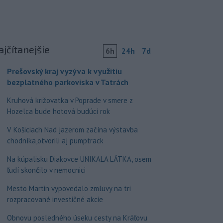
ajčítanejšie
6h
24h
7d
Prešovský kraj vyzýva k využitiu
bezplatného parkoviska v Tatrách
Kruhová križovatka v Poprade v smere z
Hozelca bude hotová budúci rok
V Košiciach Nad jazerom začína výstavba
chodníka,otvorili aj pumptrack
Na kúpalisku Diakovce UNIKALA LÁTKA, osem
ľudí skončilo v nemocnici
Mesto Martin vypovedalo zmluvy na tri
rozpracované investičné akcie
Obnovu posledného úseku cesty na Kráľovu