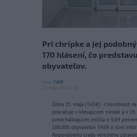
Pri chrípke a jej podob
170 hlásení, čo predstav
obyvateľov.
Autor
TASR
15. mája 2026 7:50
Žilina 15. mája (TASR) - Chorobnosť na
pokračuje v klesajúcom trende a v 19.
predchádzajúcim znížila o 9,69 perce
100.000 obyvateľov. TASR o tom infor
Regionálneho úradu verejného zdravotn