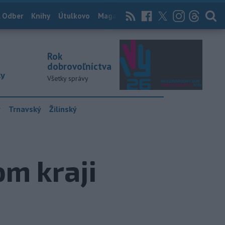
 Odber
Knihy
Útulkovo
Magazín
News Now
Archív
TASR
Rok
dobrovoľníctva
ky
Všetky správy
y
Trnavský
Žilinský
om kraji