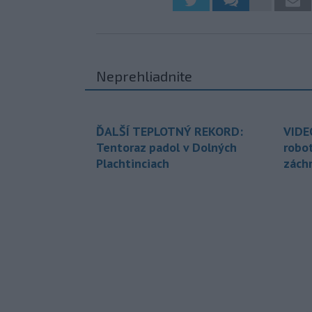
Neprehliadnite
ĎALŠÍ TEPLOTNÝ REKORD:
VIDE
Tentoraz padol v Dolných
robo
Plachtinciach
zách