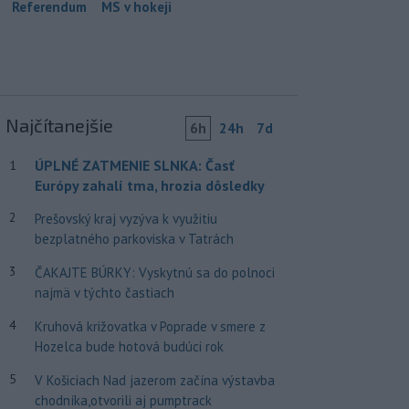
Referendum
MS v hokeji
Najčítanejšie
6h
24h
7d
ÚPLNÉ ZATMENIE SLNKA: Časť
1
Európy zahalí tma, hrozia dôsledky
2
Prešovský kraj vyzýva k využitiu
bezplatného parkoviska v Tatrách
3
ČAKAJTE BÚRKY: Vyskytnú sa do polnoci
najmä v týchto častiach
4
Kruhová križovatka v Poprade v smere z
Hozelca bude hotová budúci rok
5
V Košiciach Nad jazerom začína výstavba
chodníka,otvorili aj pumptrack