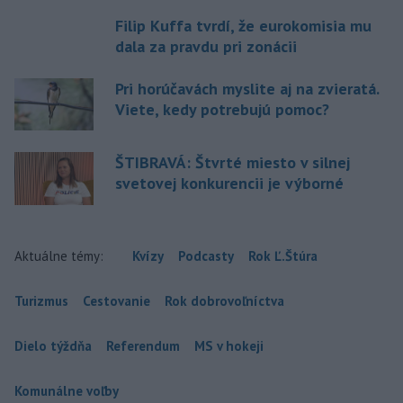
Filip Kuffa tvrdí, že eurokomisia mu
dala za pravdu pri zonácii
Pri horúčavách myslite aj na zvieratá.
Viete, kedy potrebujú pomoc?
ŠTIBRAVÁ: Štvrté miesto v silnej
svetovej konkurencii je výborné
Aktuálne témy:
Kvízy
Podcasty
Rok Ľ.Štúra
Turizmus
Cestovanie
Rok dobrovoľníctva
Dielo týždňa
Referendum
MS v hokeji
Komunálne voľby