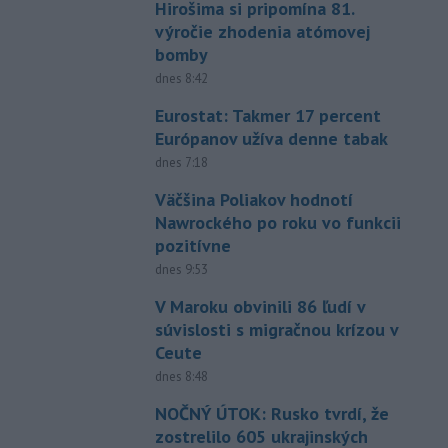
Hirošima si pripomína 81.
výročie zhodenia atómovej
bomby
dnes 8:42
Eurostat: Takmer 17 percent
Európanov užíva denne tabak
dnes 7:18
Väčšina Poliakov hodnotí
Nawrockého po roku vo funkcii
pozitívne
dnes 9:53
V Maroku obvinili 86 ľudí v
súvislosti s migračnou krízou v
Ceute
dnes 8:48
NOČNÝ ÚTOK: Rusko tvrdí, že
zostrelilo 605 ukrajinských