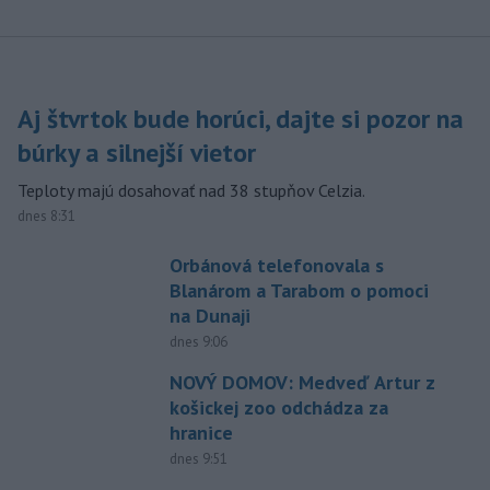
Aj štvrtok bude horúci, dajte si pozor na
búrky a silnejší vietor
Teploty majú dosahovať nad 38 stupňov Celzia.
dnes 8:31
Orbánová telefonovala s
Blanárom a Tarabom o pomoci
na Dunaji
dnes 9:06
NOVÝ DOMOV: Medveď Artur z
košickej zoo odchádza za
hranice
dnes 9:51