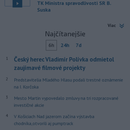
TK Ministra spravodlivosti SR B.
Suska
Viac
Najčítanejšie
6h
24h
7d
Český herec Vladimír Polívka odmietol
1
zaujímavé filmové projekty
2
Predstavitelia Mladého Hlasu podali trestné oznámenie
na I. Korčoka
3
Mesto Martin vypovedalo zmluvy na tri rozpracované
investičné akcie
4
V Košiciach Nad jazerom začína výstavba
chodníka,otvorili aj pumptrack