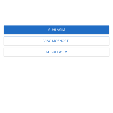
antickú cestu domov?
Počasie
SÚHLASÍM
AKTUÁLNA PREDPOVEĎ POČASIA NA SEDEM DNÍ
VIAC MOŽNOSTÍ
NESÚHLASÍM
....
....