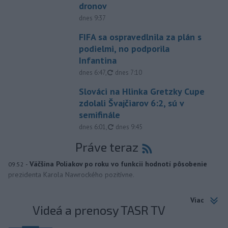
dronov
dnes 9:37
FIFA sa ospravedlnila za plán s
podielmi, no podporila
Infantina
aktualizované
dnes 6:47
,
dnes 7:10
Slováci na Hlinka Gretzky Cupe
zdolali Švajčiarov 6:2, sú v
semifinále
aktualizované
dnes 6:01
,
dnes 9:45
Práve teraz
-
Väčšina Poliakov po roku vo funkcii hodnotí pôsobenie
09:52
prezidenta Karola Nawrockého pozitívne.
Viac
Videá a prenosy TASR TV