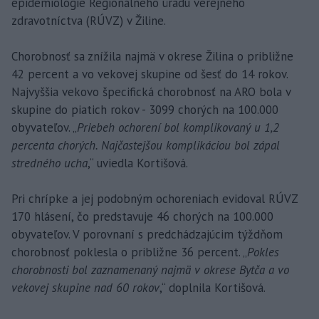
epidemiológie Regionálneho úradu verejného
zdravotníctva (RÚVZ) v Žiline.
Chorobnosť sa znížila najmä v okrese Žilina o približne
42 percent a vo vekovej skupine od šesť do 14 rokov.
Najvyššia vekovo špecifická chorobnosť na ARO bola v
skupine do piatich rokov - 3099 chorých na 100.000
obyvateľov. „
Priebeh ochorení bol komplikovaný u 1,2
percenta chorých. Najčastejšou komplikáciou bol zápal
stredného ucha
,“ uviedla Kortišová.
Pri chrípke a jej podobným ochoreniach evidoval RÚVZ
170 hlásení, čo predstavuje 46 chorých na 100.000
obyvateľov. V porovnaní s predchádzajúcim týždňom
chorobnosť poklesla o približne 36 percent. „
Pokles
chorobnosti bol zaznamenaný najmä v okrese Bytča a vo
vekovej skupine nad 60 rokov
,“ doplnila Kortišová.