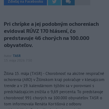
Zdieľaj na Facebooku
Pri chrípke a jej podobným ochoreniach
evidoval RÚVZ 170 hlásení, čo
predstavuje 46 chorých na 100.000
obyvateľov.
Autor
TASR
15. mája 2026 7:50
Žilina 15. mája (TASR) - Chorobnosť na akútne respiračné
ochorenia (ARO) v Žilinskom kraji pokračuje v klesajúcom
trende a v 19. kalendárnom týždni sa v porovnaní s
predchádzajúcim znížila o 9,69 percenta. To predstavuje
chorobnosť 991 chorých na 100.000 obyvateľov. TASR o
tom informovala Renáta Kortišová z odboru