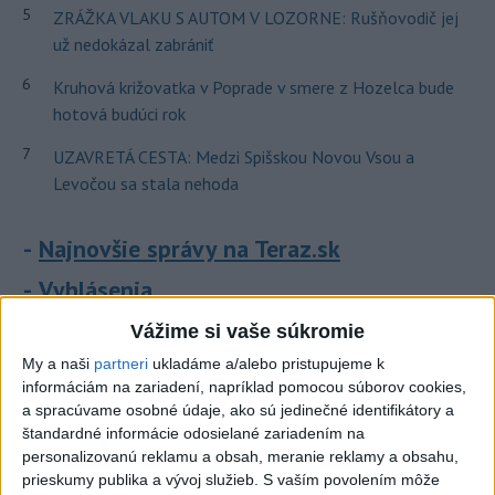
5
ZRÁŽKA VLAKU S AUTOM V LOZORNE: Rušňovodič jej
už nedokázal zabrániť
6
Kruhová križovatka v Poprade v smere z Hozelca bude
hotová budúci rok
7
UZAVRETÁ CESTA: Medzi Spišskou Novou Vsou a
Levočou sa stala nehoda
Najnovšie správy na Teraz.sk
Vyhlásenia
Priame prenosy z Národnej rady SR
Vážime si vaše súkromie
My a naši
partneri
ukladáme a/alebo pristupujeme k
informáciám na zariadení, napríklad pomocou súborov cookies,
a spracúvame osobné údaje, ako sú jedinečné identifikátory a
Politika na sociálnych sieťach
štandardné informácie odosielané zariadením na
personalizovanú reklamu a obsah, meranie reklamy a obsahu,
prieskumy publika a vývoj služieb.
S vaším povolením môže