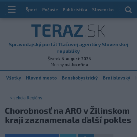
Index
Šport
Počasie
Publicistika
Slovensko
Zahranič
TERAZ
.SK
Spravodajský portál Tlačovej agentúry Slovenskej
republiky
Štvrtok
6. august 2026
Meniny má
Jozefína
Všetky
Hlavné mesto
Banskobystrický
Bratislavský
< sekcia
Regióny
Chorobnosť na ARO v Žilinskom
kraji zaznamenala ďalší pokles