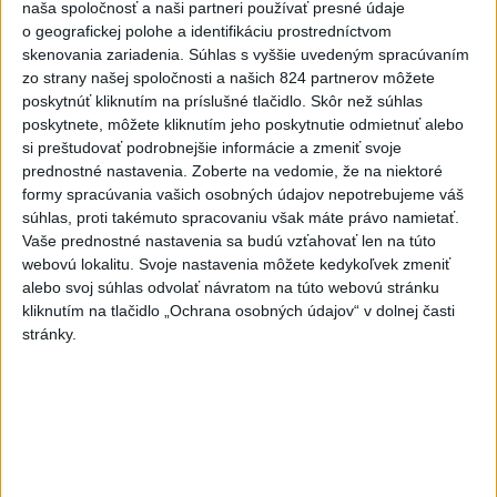
Zobraziť viac
Info
naša spoločnosť a naši partneri používať presné údaje
o geografickej polohe a identifikáciu prostredníctvom
skenovania zariadenia. Súhlas s vyššie uvedeným spracúvaním
Najnovšie videá
Najsledovanejšie videá
zo strany našej spoločnosti a našich 824 partnerov môžete
poskytnúť kliknutím na príslušné tlačidlo. Skôr než súhlas
poskytnete, môžete kliknutím jeho poskytnutie odmietnuť alebo
Kolaps ambulantných sociálnych
služieb
si preštudovať podrobnejšie informácie a zmeniť svoje
prednostné nastavenia.
Zoberte na vedomie, že na niektoré
dnes 07:41
|
Sloboda a Solidarita
|
6
zobrazení
formy spracúvania vašich osobných údajov nepotrebujeme váš
súhlas, proti takémuto spracovaniu však máte právo namietať.
OSTÁVAM ČI ODSTUPUJEM⁉️🤷🏻‍♂️
Vaše prednostné nastavenia sa budú vzťahovať len na túto
dnes 06:49
|
Danko Andrej
|
118
zobrazení
webovú lokalitu. Svoje nastavenia môžete kedykoľvek zmeniť
alebo svoj súhlas odvolať návratom na túto webovú stránku
Napriek všetkým prekážkam je stavba
kliknutím na tlačidlo „Ochrana osobných údajov“ v dolnej časti
pred dokončením 💪
stránky.
dnes 06:11
|
Ferenčák Ján
|
0
zobrazení
Najnovšie statusy štátnych inštitúcií
AKTUÁLNE: POLICAJTI ZASAHUJÚ VO VEĽKÝCH
LEVÁROCH ➡Poli...
AKTUÁLNE: POLICAJTI ZASAHUJÚ VO VEĽKÝCH